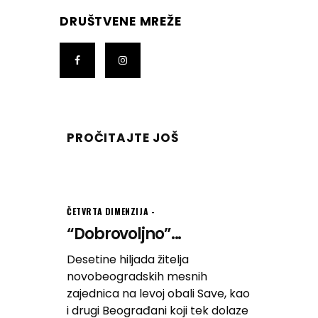
DRUŠTVENE MREŽE
PROČITAJTE JOŠ
ČETVRTA DIMENZIJA
“Dobrovoljno”...
Desetine hiljada žitelja
novobeogradskih mesnih
zajednica na levoj obali Save, kao
i drugi Beograđani koji tek dolaze