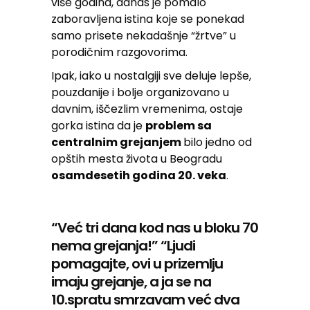
više godina, danas je pomalo
zaboravljena istina koje se ponekad
samo prisete nekadašnje “žrtve” u
porodičnim razgovorima.
Ipak, iako u nostalgiji sve deluje lepše,
pouzdanije i bolje organizovano u
davnim, iščezlim vremenima, ostaje
gorka istina da je
problem sa
centralnim grejanjem
bilo jedno od
opštih mesta života u Beogradu
osamdesetih godina 20. veka
.
“Već tri dana kod nas u bloku 70
nema grejanja!” “Ljudi
pomagajte, ovi u prizemlju
imaju grejanje, a ja se na
10.spratu smrzavam već dva