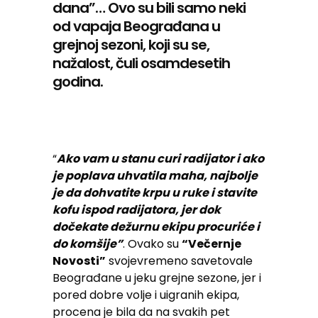
dana”… Ovo su bili samo neki
od vapaja Beograđana u
grejnoj sezoni, koji su se,
nažalost, čuli osamdesetih
godina.
“
Ako vam u stanu curi radijator i ako
je poplava uhvatila maha, najbolje
je da dohvatite krpu u ruke i stavite
kofu ispod radijatora, jer dok
dočekate dežurnu ekipu procuriće i
do komšije”
. Ovako su
“Večernje
Novosti”
svojevremeno savetovale
Beograđane u jeku grejne sezone, jer i
pored dobre volje i uigranih ekipa,
procena je bila da na svakih pet