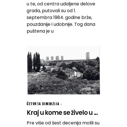
u te, od centra udaljene delove
grada, putovali su od 1.
septembra 1984. godine brže,
pouzdanije i udobnije. Tog dana
puštena je u
ČETVRTA DIMENZIJA
Kraj u kome se živelo u ...
Pre više od šest decenija molili su