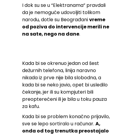
I dok su se u “Elektranama” pravdali
da je nemoguće udovoljiti tolikom
narodu, dotle su Beograđani
vreme
od poziva do intervencije merili ne
na sate, nego na dane
.
Kada bi se okrenuo jedan od šest
dežurnih telefona, linija naravno
nikada iz prve nije bila slobodna, a
kada bi se neko javio, opet bi usledilo
čekanje, jer ili su kompjuteri bili
preopterećeni ili je bila u toku pauza
za kafu.
Kada bi se problem konačno prijavilo,
sve se lepo sortiralo u računar.
A,
onda od tog trenutka preostajalo