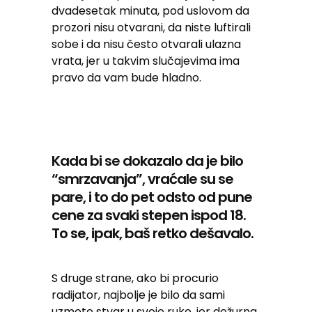
dvadesetak minuta, pod uslovom da
prozori nisu otvarani, da niste luftirali
sobe i da nisu često otvarali ulazna
vrata, jer u takvim slučajevima ima
pravo da vam bude hladno.
Kada bi se dokazalo da je bilo
“smrzavanja”, vraćale su se
pare, i to do pet odsto od pune
cene za svaki stepen ispod 18.
To se, ipak, baš retko dešavalo.
S druge strane, ako bi procurio
radijator, najbolje je bilo da sami
uzmete stvar u svoje ruke, jer dežurna