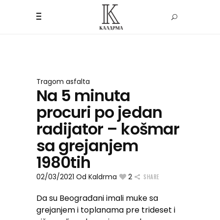
Tragom asfalta
Na 5 minuta
procuri po jedan
radijator – košmar
sa grejanjem
1980tih
02/03/2021
Od
Kaldrma
2
SHARE
Da su Beograđani imali muke sa
grejanjem i toplanama pre trideset i