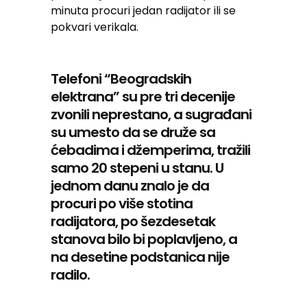
minuta procuri jedan radijator ili se
pokvari verikala.
Telefoni “Beogradskih
elektrana” su pre tri decenije
zvonili neprestano, a sugrađani
su umesto da se druže sa
ćebadima i džemperima, tražili
samo 20 stepeni u stanu. U
jednom danu znalo je da
procuri po više stotina
radijatora, po šezdesetak
stanova bilo bi poplavljeno, a
na desetine podstanica nije
radilo.