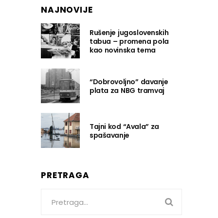
NAJNOVIJE
Rušenje jugoslovenskih
tabua – promena pola
kao novinska tema
“Dobrovoljno” davanje
plata za NBG tramvaj
Tajni kod “Avala” za
spašavanje
PRETRAGA
Search
for: