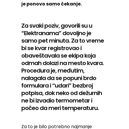
je ponovo samo čekanje.
Za svaki poziv, govorili su u
“Elektranama” dovoljno je
samo pet minuta. Za to vreme
bi se kvar registrovao i
obaveštavala se ekipa koja
odmah dolazi na mesto kvara.
Procedura je, međutim,
nalagala da se popuni brdo
formulara i “udari” bezbroj
potpisa, dok neko od dežurnih
ne bi izvadio termometar i
počeo da meri temperaturu.
Za to je bilo potrebno najmanje