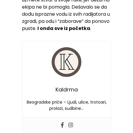
ekipa ne bi pomogla. Dešavalo se da
dođu isprazne vodu iz svih radijatora u
zgradi, pa odu i “zaborave” da ponovo
puste.
I onda sve iz početka
.
Kaldrma
Beogradske priče – Ljudi, ulice, trotoari,
prolazi, sudbine…