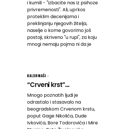
i kumili - "izbacite nas iz psihoze
privremenosti". Ali, uprkos
proteklim decenijama i
preklinjanju njegovih žitelja,
naselje o kome govorimo još
postoji, skriveno "u rupi", za koju
mnogi nemaju pojma ni da je
KALDRMAŠI
“Crveni krst”...
Mnogo poznatih ljudi je
odrastalo i stasavalo na
beogradskom Crvenom krstu,
poput Gage Nikolića, Dude
Ivkovića, Bore Todorovića i Mire