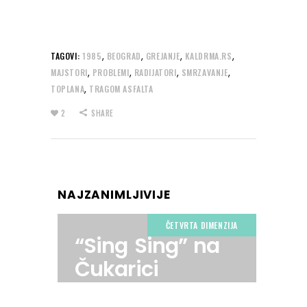
,
,
,
,
TAGOVI:
1985
BEOGRAD
GREJANJE
KALDRMA.RS
,
,
,
,
MAJSTORI
PROBLEMI
RADIJATORI
SMRZAVANJE
,
TOPLANA
TRAGOM ASFALTA
2
SHARE
NAJZANIMLJIVIJE
ČETVRTA DIMENZIJA
“Sing Sing” na
Čukarici