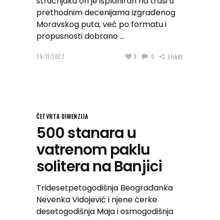
stručnjaka on je isplaniran na trasi u
prethodnim decenijama izgrađenog
Moravskog puta, već po formatu i
propusnosti dobrano
24/11/2022
9
0
SHARE
ČETVRTA DIMENZIJA
500 stanara u
vatrenom paklu
solitera na Banjici
Tridesetpetogodišnja Beograđanka
Nevenka Vidojević i njene ćerke
desetogodišnja Maja i osmogodišnja