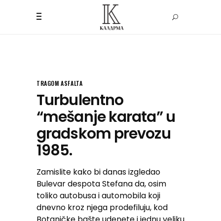
TRAGOM ASFALTA
Turbulentno
“mešanje karata” u
gradskom prevozu
1985.
Zamislite kako bi danas izgledao
Bulevar despota Stefana da, osim
toliko autobusa i automobila koji
dnevno kroz njega prodefiluju, kod
Botaničke bašte udenete i jednu veliku