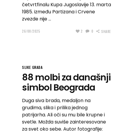
četvrtfinalu Kupa Jugoslavije 13. marta
1985. između Partizana i Crvene
zvezde nije
26/08/2025
2
0
SHARE
SLIKE GRADA
88 molbi za današnji
simbol Beograda
Duga siva brada, medaljon na
grudima, slika i prilika jednog
patrijarha. Ali oči su mu bile krupne i
svetle. Možda suviše zainteresovane
za svet oko sebe. Autor fotografije: