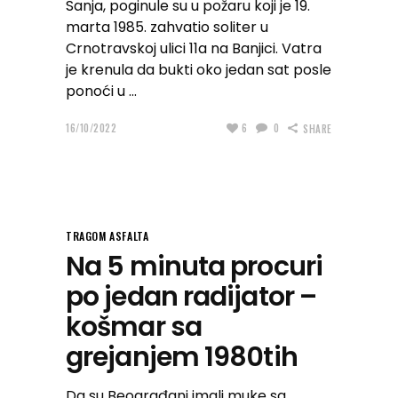
Sanja, poginule su u požaru koji je 19.
marta 1985. zahvatio soliter u
Crnotravskoj ulici 11a na Banjici. Vatra
je krenula da bukti oko jedan sat posle
ponoći u
16/10/2022
6
0
SHARE
TRAGOM ASFALTA
Na 5 minuta procuri
po jedan radijator –
košmar sa
grejanjem 1980tih
Da su Beograđani imali muke sa