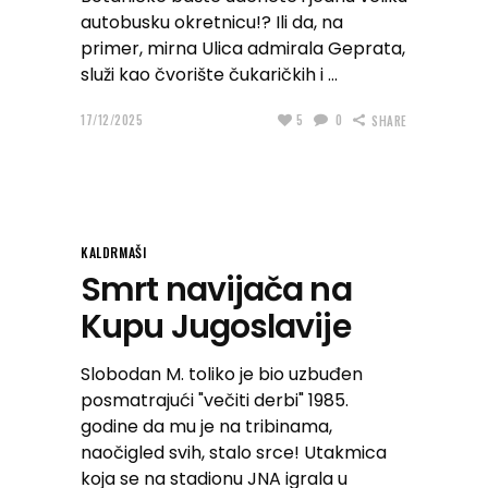
autobusku okretnicu!? Ili da, na
primer, mirna Ulica admirala Geprata,
služi kao čvorište čukaričkih i
17/12/2025
5
0
SHARE
KALDRMAŠI
Smrt navijača na
Kupu Jugoslavije
Slobodan M. toliko je bio uzbuđen
posmatrajući "večiti derbi" 1985.
godine da mu je na tribinama,
naočigled svih, stalo srce! Utakmica
koja se na stadionu JNA igrala u