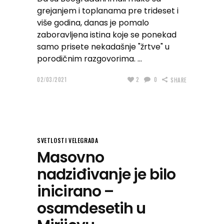
grejanjem i toplanama pre trideset i
više godina, danas je pomalo
zaboravljena istina koje se ponekad
samo prisete nekadašnje "žrtve" u
porodičnim razgovorima.
02/03/2021
2
0
SHARE
SVETLOSTI VELEGRADA
Masovno
nadziđivanje je bilo
inicirano –
osamdesetih u