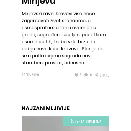
Mirijevu
Mirijevski ravni krovovi više neće
zagorčavati život stanarima, a
osmospratni soliteri u ovom delu
grada, sagrađeni i useljeni početkom
osamdesetih, treba vrlo brzo da
dobiju nove kose krovove. Plan je da
se u potkrovljima sagradi i novi
stambeni prostor, odnosno
23/12/2020
3
0
SHARE
NAJZANIMLJIVIJE
ČETVRTA DIMENZIJA