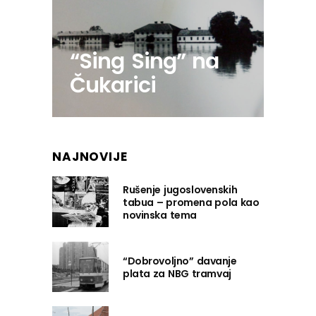
“Sing Sing” na
Čukarici
NAJNOVIJE
Rušenje jugoslovenskih
tabua – promena pola kao
novinska tema
“Dobrovoljno” davanje
plata za NBG tramvaj