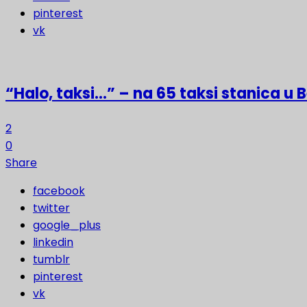
pinterest
vk
“Halo, taksi…” – na 65 taksi stanica u
2
0
Share
facebook
twitter
google_plus
linkedin
tumblr
pinterest
vk