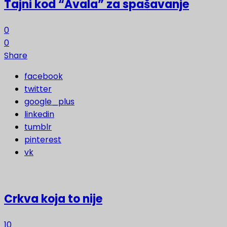
Tajni kod “Avala” za spašavanje
0
0
Share
facebook
twitter
google_plus
linkedin
tumblr
pinterest
vk
Crkva koja to nije
10