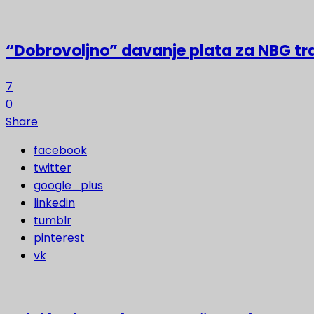
“Dobrovoljno” davanje plata za NBG t
7
0
Share
facebook
twitter
google_plus
linkedin
tumblr
pinterest
vk