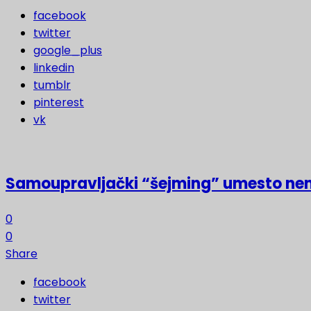
facebook
twitter
google_plus
linkedin
tumblr
pinterest
vk
Samoupravljački “šejming” umesto ne
0
0
Share
facebook
twitter