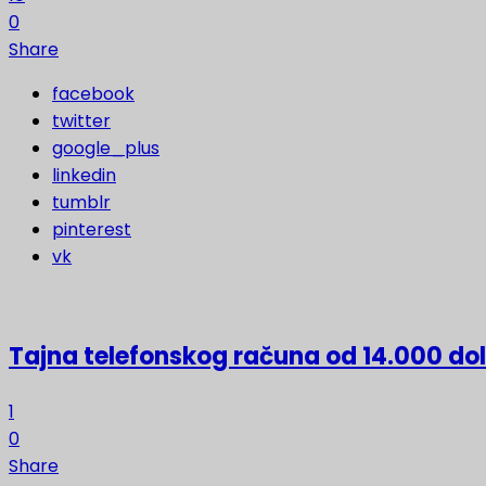
0
Share
facebook
twitter
google_plus
linkedin
tumblr
pinterest
vk
Tajna telefonskog računa od 14.000 do
1
0
Share