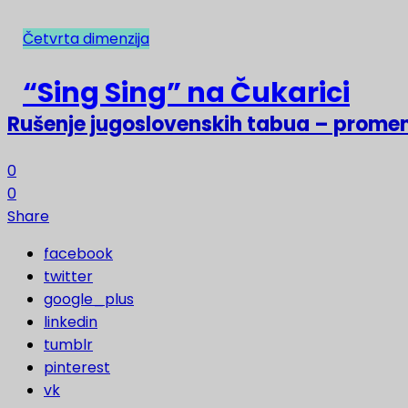
Četvrta dimenzija
NAJNOVIJE
“Sing Sing” na Čukarici
Rušenje jugoslovenskih tabua – prome
0
0
Share
facebook
twitter
google_plus
linkedin
tumblr
pinterest
vk