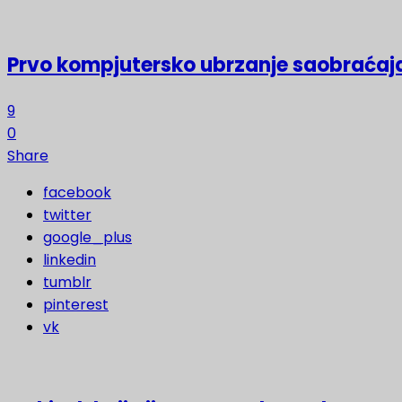
Prvo kompjutersko ubrzanje saobraćaja
9
0
Share
facebook
twitter
google_plus
linkedin
tumblr
pinterest
vk