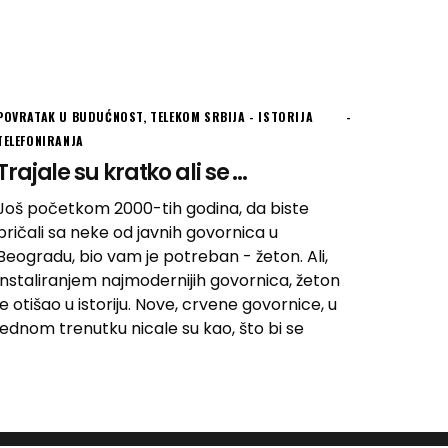
POVRATAK U BUDUĆNOST
,
TELEKOM SRBIJA - ISTORIJA
TELEFONIRANJA
Trajale su kratko ali se ...
Još početkom 2000-tih godina, da biste
pričali sa neke od javnih govornica u
Beogradu, bio vam je potreban - žeton. Ali,
instaliranjem najmodernijih govornica, žeton
je otišao u istoriju. Nove, crvene govornice, u
jednom trenutku nicale su kao, što bi se