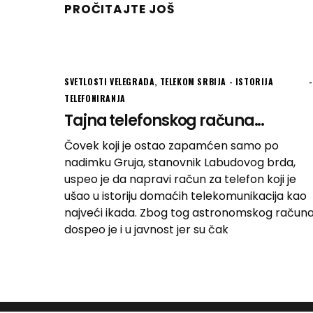
PROČITAJTE JOŠ
SVETLOSTI VELEGRADA
,
TELEKOM SRBIJA - ISTORIJA
TELEFONIRANJA
Tajna telefonskog računa...
Čovek koji je ostao zapamćen samo po
nadimku Gruja, stanovnik Labudovog brda,
uspeo je da napravi račun za telefon koji je
ušao u istoriju domaćih telekomunikacija kao
najveći ikada. Zbog tog astronomskog račun
dospeo je i u javnost jer su čak