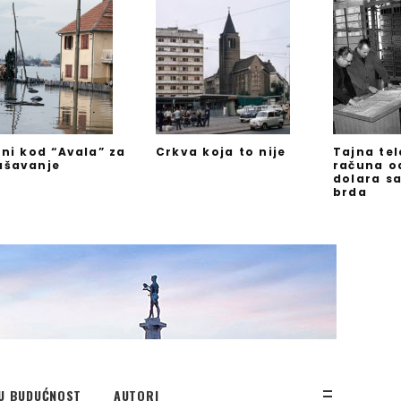
jni kod “Avala” za
Crkva koja to nije
Tajna te
ašavanje
računa o
dolara s
brda
U BUDUĆNOST
AUTORI