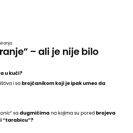
niranja
nje” – ali je nije bilo
na u kući?
štiva i sa
brojčanikom koji je ipak umeo da
onic
” sa
dugmićima
na kojima su pored
brojeva
 i “tarabicu”?