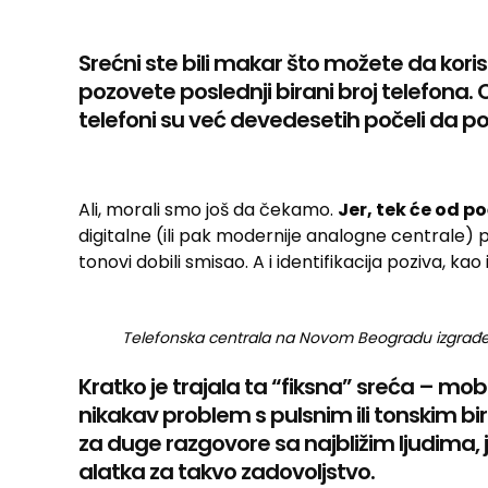
Srećni ste bili makar što možete da kori
pozovete poslednji birani broj telefona. O
telefoni su već devedesetih počeli da po
Ali, morali smo još da čekamo.
Jer, tek će od p
digitalne (ili pak modernije analogne centrale) p
tonovi dobili smisao. A i identifikacija poziva, kao
Telefonska centrala na Novom Beogradu izgrađ
Kratko je trajala ta “fiksna” sreća – mobil
nikakav problem s pulsnim ili tonskim bira
za duge razgovore sa najbližim ljudima, 
alatka za takvo zadovoljstvo.