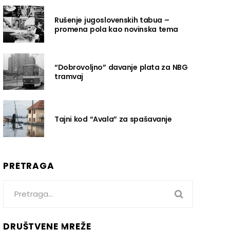
Rušenje jugoslovenskih tabua –
promena pola kao novinska tema
“Dobrovoljno” davanje plata za NBG
tramvaj
Tajni kod “Avala” za spašavanje
PRETRAGA
Search
for:
DRUŠTVENE MREŽE