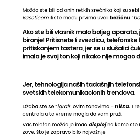
Možda ste bili od onih retkih srećnika koji su seb
kaseticom
ili ste među prvima uveli
bežičnu
“
ba
Ako ste bili vlasnik malo boljeg aparata,
biranje! Pritisnete li zvezdicu, telefonsk
pritiskanjem tastera, jer se u slušalici 
imala je svoj ton koji nikako nije mogao 
Jer, tehnologija naših tadašnjih telefons
svetskih telekomunikacionih trendova.
Džaba ste se “
igrali
” ovim tonovima –
ništa
. Tr
centrala u to vreme mogla da vam pruži.
Vaš telefon možda je imao
displej
na kome ste
zove, što je zapravo bilo najvažnije.