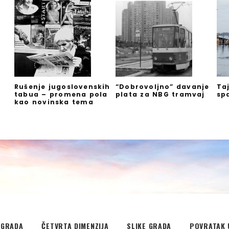
Rušenje jugoslovenskih
“Dobrovoljno” davanje
Ta
tabua – promena pola
plata za NBG tramvaj
sp
kao novinska tema
EGRADA
ČETVRTA DIMENZIJA
SLIKE GRADA
POVRATAK 