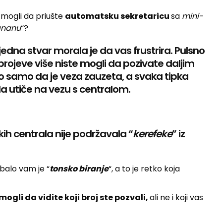
i mogli da priušte
automatsku sekretaricu
sa
mini-
nanu
“?
 jedna stvar morala je da vas frustrira. Pulsno
e brojeve više niste mogli da pozivate daljim
čulo samo da je veza zauzeta, a svaka tipka
da utiče na vezu s centralom.
kih centrala nije podržavala “
kerefeke
” iz
ebalo vam je “
tonsko biranje
“, a to je retko koja
mogli da vidite koji broj ste pozvali,
ali ne i koji vas