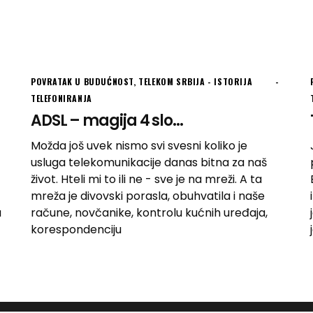
POVRATAK U BUDUĆNOST
,
TELEKOM SRBIJA - ISTORIJA
TELEFONIRANJA
ADSL – magija 4 slo...
Možda još uvek nismo svi svesni koliko je
usluga telekomunikacije danas bitna za naš
život. Hteli mi to ili ne - sve je na mreži. A ta
mreža je divovski porasla, obuhvatila i naše
a
račune, novčanike, kontrolu kućnih uređaja,
korespondenciju