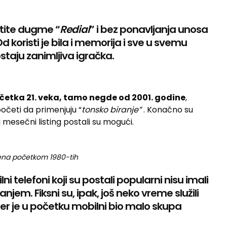
stite dugme “
Redial
” i bez ponavljanja unosa
d koristi je bila i memorija i sve u svemu
staju zanimljiva igračka.
očetka 21. veka, tamo negde od 2001. godine
,
očeti da primenjuju “
tonsko biranje”
. Konačno su
 i mesečni listing postali su mogući.
ena početkom 1980-tih
ni telefoni koji su postali popularni nisu imali
njem. Fiksni su, ipak, još neko vreme služili
jer je u početku mobilni bio malo skupa