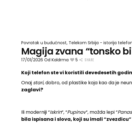
Povratak u budućnost
,
Telekom Srbija - istorija telefo
Magija zvana “tonsko bira
17/01/2026
Od
Kaldrma
5
SHARE
Koji telefon ste vi koristili devedesetih godi
Onaj
stari
, dobro, od plastike koja kao da je neuni
zaglavi?
Ili moderniji “
Iskrin
“, “
Pupinov
“, možda lepi “
Panas
bila ispisana i slova, koji su imali “zvezdicu”