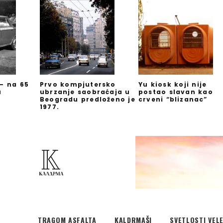
 – na 65
Prvo kompjutersko
Yu kiosk koji nije
u
ubrzanje saobraćaja u
postao slavan kao
Beogradu predloženo je
crveni “blizanac”
1977.
TRAGOM ASFALTA
KALDRMAŠI
SVETLOSTI VEL