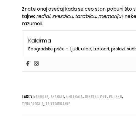
Znate onaj osećaj kada se ceo stan pobuni što ste 
tajne:
redial, zvezdicu, tarabicu, memoriju
i nek
razumeli.
Kaldrma
Beogradske priče – Ljudi, ulice, trotoari, prolazi, su
,
,
,
,
,
,
TAGOVI:
1990TE
APARATI
CENTRALA
DISPLEJ
PTT
PULSNO
,
TEHNOLOGIJE
TELEFONIRANJE