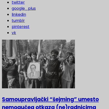
twitter
google_plus
linkedin
tumblr
pinterest
vk
Samoupravljački “šejming” umesto
nemogućeg otkaza (ne)radnicima