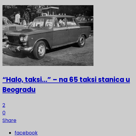
“Halo, taksi…” – na 65 taksi stanica u
Beogradu
2
0
Share
facebook