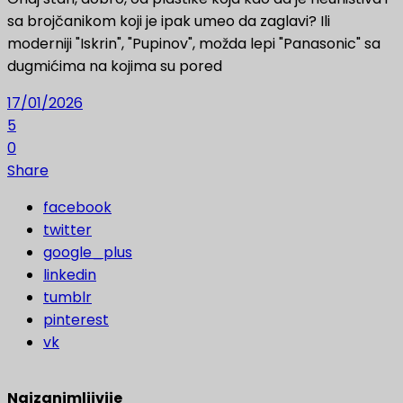
sa brojčanikom koji je ipak umeo da zaglavi? Ili
moderniji "Iskrin", "Pupinov", možda lepi "Panasonic" sa
dugmićima na kojima su pored
17/01/2026
5
0
Share
facebook
twitter
google_plus
linkedin
tumblr
pinterest
vk
Najzanimljivije