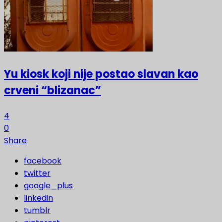
Yu kiosk koji nije postao slavan kao
crveni “blizanac”
4
0
Share
facebook
twitter
google_plus
linkedin
tumblr