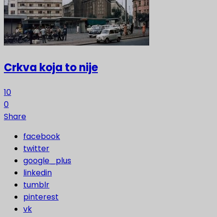
Crkva koja to nije
10
0
Share
facebook
twitter
google_plus
linkedin
tumblr
pinterest
vk