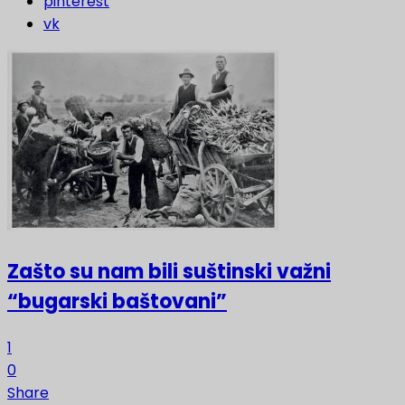
pinterest
vk
Zašto su nam bili suštinski važni
“bugarski baštovani”
1
0
Share