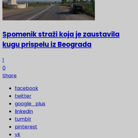
Spomenik straži koja je zaustavila
kugu prispelu iz Beograda
1
0
Share
facebook
twitter
google_plus
linkedin
tumblr
pinterest
vk