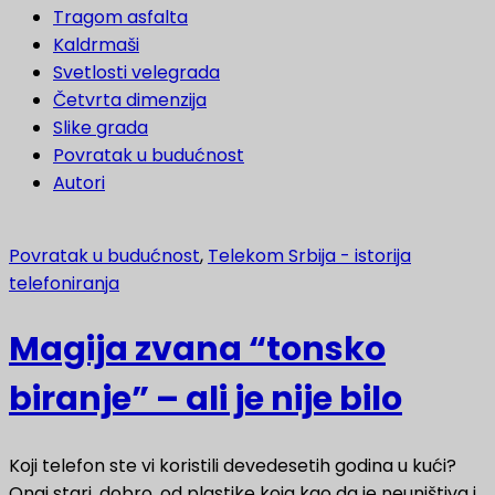
Tragom asfalta
Kaldrmaši
Svetlosti velegrada
Četvrta dimenzija
Slike grada
Povratak u budućnost
Autori
Povratak u budućnost
,
Telekom Srbija - istorija
telefoniranja
Magija zvana “tonsko
biranje” – ali je nije bilo
Koji telefon ste vi koristili devedesetih godina u kući?
Onaj stari, dobro, od plastike koja kao da je neuništiva i