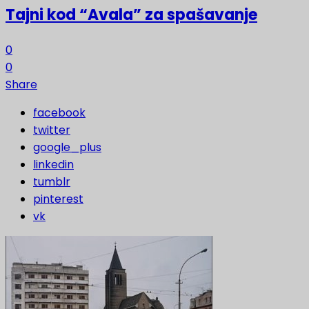
Tajni kod “Avala” za spašavanje
0
0
Share
facebook
twitter
google_plus
linkedin
tumblr
pinterest
vk