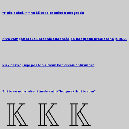
“Halo, taksi…” – na 65 taksi stanica u Beogradu
Prvo kompjutersko ubrzanje saobraćaja u Beogradu predloženo je 1977.
Yu kiosk koji nije postao slavan kao crveni “blizanac”
Zašto su nam bili suštinski važni “bugarski baštovani”