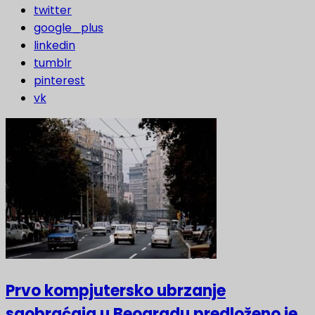
twitter
google_plus
linkedin
tumblr
pinterest
vk
Prvo kompjutersko ubrzanje
saobraćaja u Beogradu predloženo je