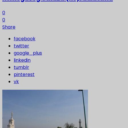
0
0
Share
facebook
twitter
google_plus
linkedin
tumblr
pinterest
vk