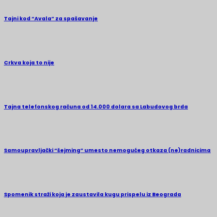
Tajni kod “Avala” za spašavanje
Crkva koja to nije
Tajna telefonskog računa od 14.000 dolara sa Labudovog brda
Samoupravljački “šejming” umesto nemogućeg otkaza (ne)radnicima
Spomenik straži koja je zaustavila kugu prispelu iz Beograda