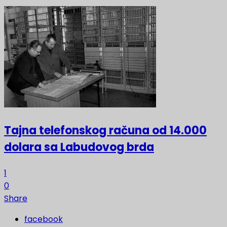
Tajna telefonskog računa od 14.000
dolara sa Labudovog brda
1
0
Share
facebook