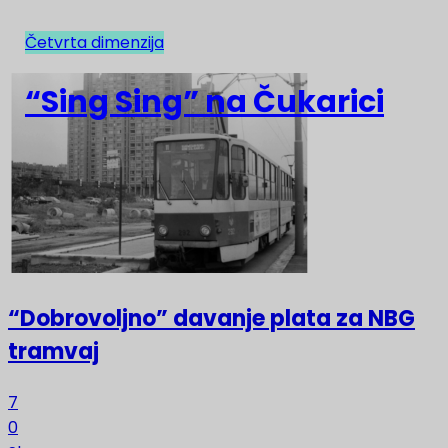
Četvrta dimenzija
NAJNOVIJE
“Sing Sing” na Čukarici
“Dobrovoljno” davanje plata za NBG
tramvaj
7
0