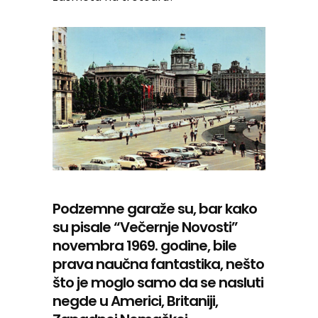
Podzemne garaže su, bar kako
su pisale “Večernje Novosti”
novembra 1969. godine, bile
prava naučna fantastika, nešto
što je moglo samo da se nasluti
negde u Americi, Britaniji,