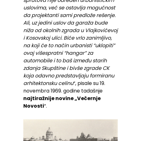
spratova nije određen urbanističkim
uslovima, već se ostavlja mogućnost
da projektanti sami predlože rešenje.
Ali, uz jedini uslov da garaža bude
niža od okolnih zgrada u Vlajkovićevoj
i Kosovskoj ulici. Biće vrlo zanimljivo,
na koji će to način urbanisti “uklopiti”
ovaj višespratni “hangar” za
automobile i to baš između starih
zdanja Skupštine i bivše zgrade CK
koja odavno predstavljaju formiranu
arhitektonsku celinu
“, pisale su 19.
novembra 1969. godine tadašnje
najtiražnije novine „Večernje
Novosti
“.