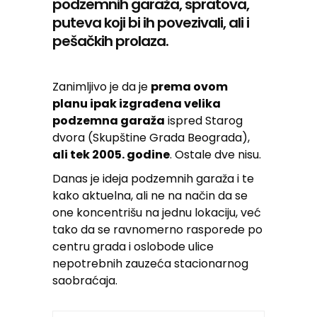
podzemnih garaža, spratova,
puteva koji bi ih povezivali, ali i
pešačkih prolaza.
Zanimljivo je da je
prema ovom
planu ipak izgrađena velika
podzemna garaža
ispred Starog
dvora (Skupštine Grada Beograda),
ali tek 2005. godine
. Ostale dve nisu.
Danas je ideja podzemnih garaža i te
kako aktuelna, ali ne na način da se
one koncentrišu na jednu lokaciju, već
tako da se ravnomerno rasporede po
centru grada i oslobode ulice
nepotrebnih zauzeća stacionarnog
saobraćaja.