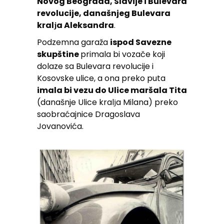
Novog Beograda, Slavije i Bulevara
revolucije, današnjeg Bulevara
kralјa Aleksandra
.
Podzemna garaža
ispod Savezne
skupštine
primala bi vozače koji
dolaze sa Bulevara revolucije i
Kosovske ulice, a ona preko puta
imala bi vezu do Ulice maršala Tita
(današnje Ulice kralјa Milana) preko
saobraćajnice Dragoslava
Jovanovića.