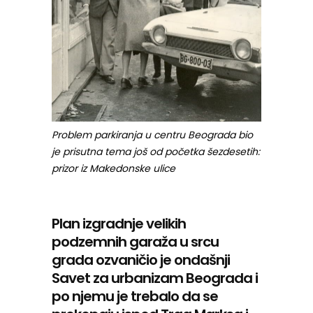
Problem parkiranja u centru Beograda bio
je prisutna tema još od početka šezdesetih:
prizor iz Makedonske ulice
Plan izgradnje velikih
podzemnih garaža u srcu
grada ozvaničio je ondašnji
Savet za urbanizam Beograda i
po njemu je trebalo da se