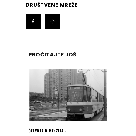
DRUŠTVENE MREŽE
PROČITAJTE JOŠ
ČETVRTA DIMENZIJA