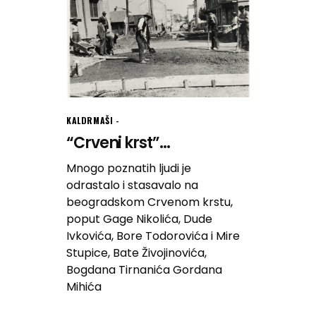
KALDRMAŠI
“Crveni krst”...
Mnogo poznatih ljudi je
odrastalo i stasavalo na
beogradskom Crvenom krstu,
poput Gage Nikolića, Dude
Ivkovića, Bore Todorovića i Mire
Stupice, Bate Živojinovića,
Bogdana Tirnanića Gordana
Mihića