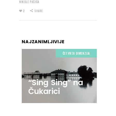
NIKOLE PAŠIĆA
2
SHARE
NAJZANIMLJIVIJE
ČETVRTA DIMENZIJA
“Sing Sing” na
Čukarici