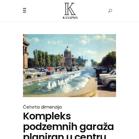
Četvrta dimenzija
Kompleks
podzemnih garaža
planiran u centru