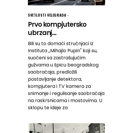
SVETLOSTI VELEGRADA
Prvo kompjutersko
ubrzanj...
Bili su to domaći stručnjaci iz
Instituta „Mihajlo Pupin" koji su,
suočeni sa zastrašujućim
gužvama u špicu beogradskog
saobraćaja, predložili
postavljanje detektora,
kompjutera i TV kamera za
snimanje i regulisanje saobraćaja
na raskrsnicama i mostovima. U
sklopu te ideje za