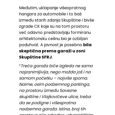
Međutim, uklapanje višespratnog
hangara za automobile i to baš
između starih zdanja Skupštine i bivše
zgrade CK koje su na tom prostoru
već odavno predstavlјaju formiranu
arhitektonsku celinu bio je ozbilјan
poduhvat. A javnost je posebno
bila
skeptična prema garaži u zoni
Skupštine SFRJ
.
“
Treća garaža biće izgleda ne samo
najzanimljivija, nego možda još i na
samom početku – najviše sporna.
Naime, osim podzemnog parkinga,
na prostoru između Savezne
skupštine i Vlajkovićeve ulice, treba
da se podigne i višespratna
nadzemna garaža. Istina, broj tih