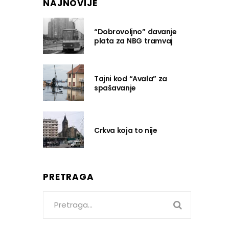
NAJNOVIJE
“Dobrovoljno” davanje
plata za NBG tramvaj
Tajni kod “Avala” za
spašavanje
Crkva koja to nije
PRETRAGA
Search
for: