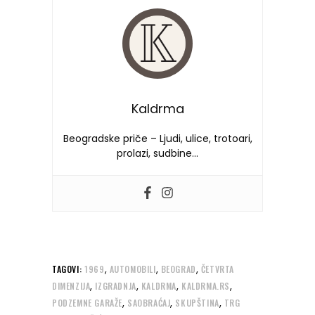
Kaldrma
Beogradske priče – Ljudi, ulice, trotoari,
prolazi, sudbine…
,
,
,
TAGOVI:
1969
AUTOMOBILI
BEOGRAD
ČETVRTA
,
,
,
,
DIMENZIJA
IZGRADNJA
KALDRMA
KALDRMA.RS
,
,
,
PODZEMNE GARAŽE
SAOBRAĆAJ
SKUPŠTINA
TRG