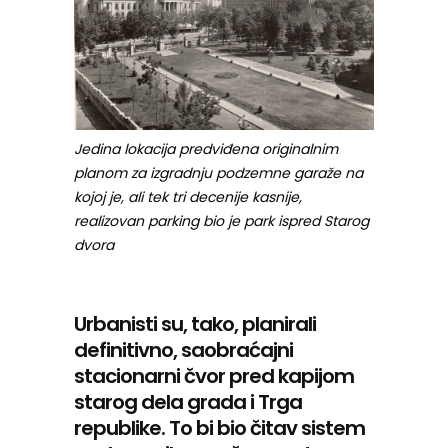
Jedina lokacija predviđena originalnim
planom za izgradnju podzemne garaže na
kojoj je, ali tek tri decenije kasnije,
realizovan parking bio je park ispred Starog
dvora
Urbanisti su, tako, planirali
definitivno, saobraćajni
stacionarni čvor pred kapijom
starog dela grada i Trga
republike. To bi bio čitav sistem