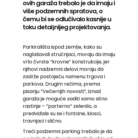
ovih garaža trebalo je da imaju i
više podzemnih spratova, o
čemu bi se odlučivalo kasnije u
toku detalјnijeg projektovanja.
Parkirališta ispod zemlјe, kako su
naglašavali stručnjaci, moraju da imaju
vrlo čvrste “krovne” konstrukcije, jer
njihovi nadzemni delovi moraju da
zadrže postojeću namenu trgova i
parkova. Drugim rečima, prema
pisanju “Večernjih novosti”, iznad
garaža je moguće saditi samo sitno
rastinje – “parterno” zelenilo, a
predviđale su se i fontane, kiosci,
travnjaci i slično.
Treći podzemni parking trebalo je da