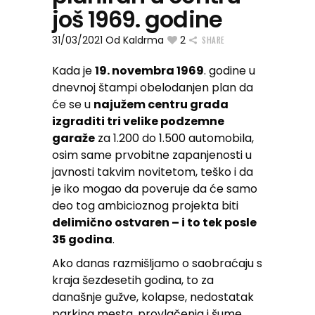
još 1969. godine
31/03/2021
Od
Kaldrma
2
SHARE
Kada je
19. novembra 1969
. godine u
dnevnoj štampi obelodanjen plan da
će se u
najužem centru grada
izgraditi tri velike podzemne
garaže
za 1.200 do 1.500 automobila,
osim same prvobitne zapanjenosti u
javnosti takvim novitetom, teško i da
je iko mogao da poveruje da će samo
deo tog ambicioznog projekta biti
delimično ostvaren – i to tek posle
35 godina
.
Ako danas razmišljamo o saobraćaju s
kraja šezdesetih godina, to za
današnje gužve, kolapse, nedostatak
parking mesta, provlačenja i šume