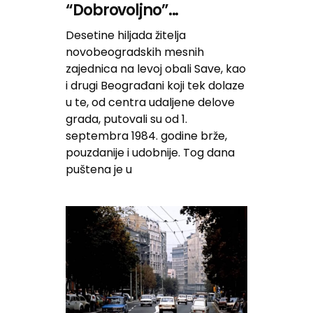
“Dobrovoljno”...
Desetine hiljada žitelja
novobeogradskih mesnih
zajednica na levoj obali Save, kao
i drugi Beograđani koji tek dolaze
u te, od centra udaljene delove
grada, putovali su od 1.
septembra 1984. godine brže,
pouzdanije i udobnije. Tog dana
puštena je u