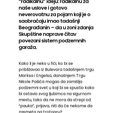
“radikalnu” ideju: radikalnu za
naše uslove i gotovo
neverovatnu za pojam koji je o
saobraćaju imao tadašnji
Beograđanin – da u zoni zdanja
Skupštine naprave čitav
povezani sistem podzemnih
garaža.
Kako li je neko u fići, ko bi se
približavao iz Bulevara tadašnjem trgu
Marksa i Engelsa, današnjem Trgu
Nikole Pašića mogao da zamišlja
podzemni svet u koji bi se spustio kako
bi ostavio svog ljubimca na sigurnom
mestu, tako da ne mora da strepi od
“pauka”, prijava, niti da će nekome da
zasmeta na trotoaru?