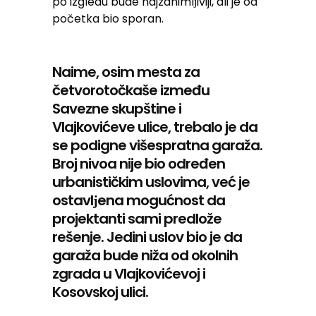
po izgledu bude najzanimlјiviji, ali je od
početka bio sporan.
Naime, osim mesta za
četvorotočkaše između
Savezne skupštine i
Vlajkovićeve ulice, trebalo je da
se podigne višespratna garaža.
Broj nivoa nije bio određen
urbanističkim uslovima, već je
ostavlјena mogućnost da
projektanti sami predlože
rešenje. Jedini uslov bio je da
garaža bude niža od okolnih
zgrada u Vlajkovićevoj i
Kosovskoj ulici.