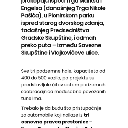
prokopaju ispod Trga Marksa i
Engelsa (današnjeg Trga Nikole
Pašića), u Pionirskom parku
ispred starog dvorskog zdanja,
tadašnjeg Predsedništva
Gradske Skupštine, i odmah
preko puta – između Savezne
Skupštine i Vlajkovićeve ulice.
Sve tri podzemne hale, kapaciteta od
400 do 500 vozila, po projektu su
predstavlјale čitav sistem podzemnih
saobraćajnica međusobno povezanih
tunelima.
Trebalo je da budu što pristupačnije
za automobile koji nailaze iz
tri
osnovna pravca prestonice –