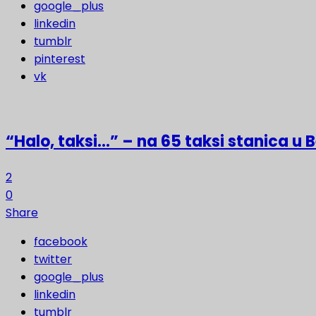
google_plus
linkedin
tumblr
pinterest
vk
“Halo, taksi…” – na 65 taksi stanica u
2
0
Share
facebook
twitter
google_plus
linkedin
tumblr