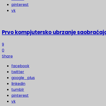
pinterest
vk
Prvo kompjutersko ubrzanje saobraćaja
9
0
Share
facebook
twitter
google_plus
linkedin
tumblr
pinterest
vk