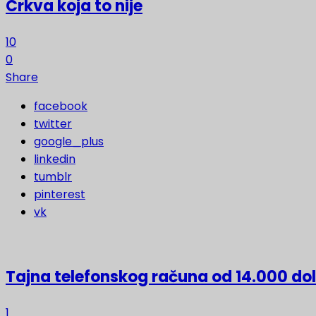
Crkva koja to nije
10
0
Share
facebook
twitter
google_plus
linkedin
tumblr
pinterest
vk
Tajna telefonskog računa od 14.000 do
1