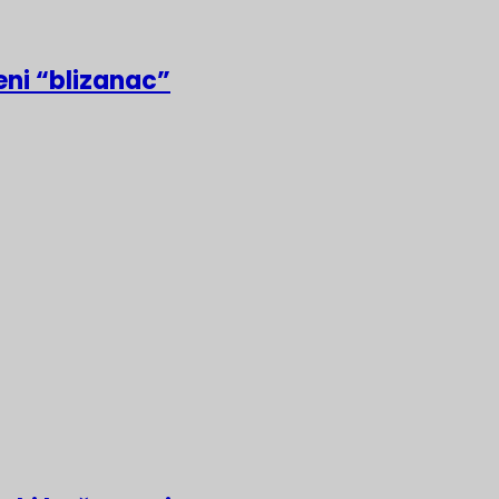
eni “blizanac”