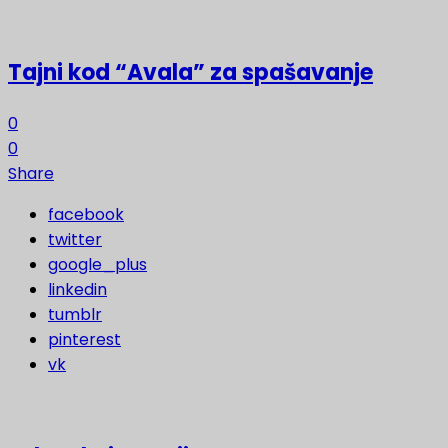
Tajni kod “Avala” za spašavanje
0
0
Share
facebook
twitter
google_plus
linkedin
tumblr
pinterest
vk