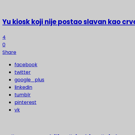
Yu kiosk koji nije postao slavan kao crv
4
0
Share
facebook
twitter
google_plus
linkedin
tumblr
pinterest
vk