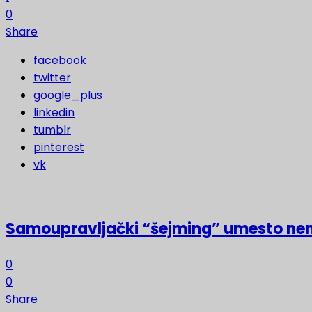
0
Share
facebook
twitter
google_plus
linkedin
tumblr
pinterest
vk
Samoupravljački “šejming” umesto ne
0
0
Share