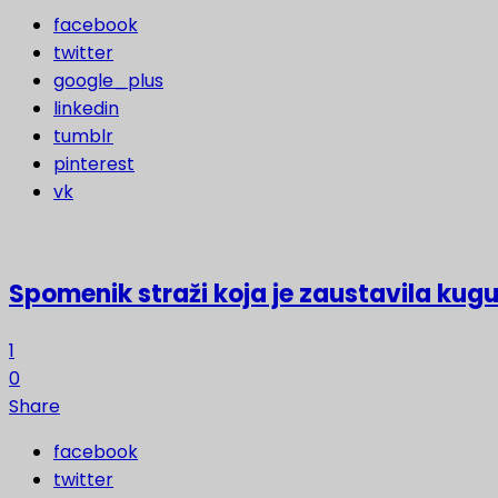
facebook
twitter
google_plus
linkedin
tumblr
pinterest
vk
Spomenik straži koja je zaustavila kugu
1
0
Share
facebook
twitter