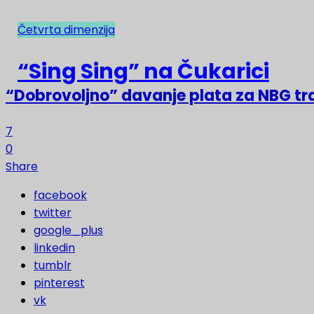
Četvrta dimenzija
NAJNOVIJE
“Sing Sing” na Čukarici
“Dobrovoljno” davanje plata za NBG t
7
0
Share
facebook
twitter
google_plus
linkedin
tumblr
pinterest
vk