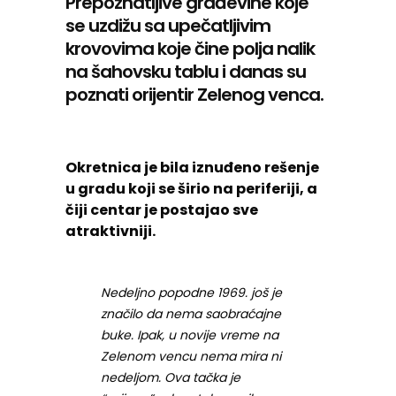
Prepoznatljive građevine koje
se uzdižu sa upečatljivim
krovovima koje čine polja nalik
na šahovsku tablu i danas su
poznati orijentir Zelenog venca.
Okretnica je bila iznuđeno rešenje
u gradu koji se širio na periferiji, a
čiji centar je postajao sve
atraktivniji.
Nedeljno popodne 1969. još je
značilo da nema saobraćajne
buke. Ipak, u novije vreme na
Zelenom vencu nema mira ni
nedeljom. Ova tačka je