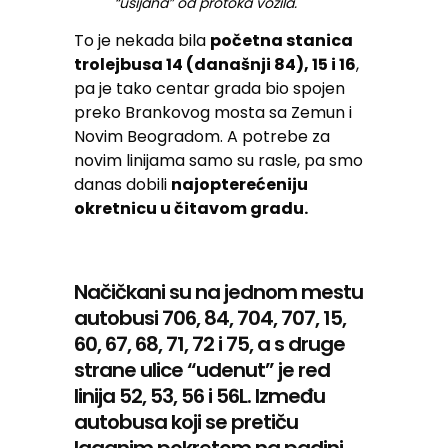
“usijana” od protoka vozila.
To je nekada bila
početna stanica
trolejbusa 14 (današnji 84), 15 i 16
,
pa je tako centar grada bio spojen
preko Brankovog mosta sa Zemun i
Novim Beogradom. A potrebe za
novim linijama samo su rasle, pa smo
danas dobili
najopterećeniju
okretnicu u čitavom gradu.
Načičkani su na jednom mestu
autobusi 706, 84, 704, 707, 15,
60, 67, 68, 71, 72 i 75, a s druge
strane ulice “udenut” je red
linija 52, 53, 56 i 56L. Između
autobusa koji se pretiču