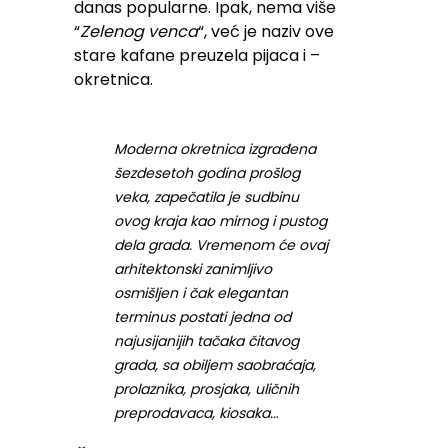
danas popularne. Ipak, nema više
“
Zelenog venca
“, već je naziv ove
stare kafane preuzela pijaca i –
okretnica.
Moderna okretnica izgrađena
šezdesetoh godina prošlog
veka, zapečatila je sudbinu
ovog kraja kao mirnog i pustog
dela grada. Vremenom će ovaj
arhitektonski zanimljivo
osmišljen i čak elegantan
terminus postati jedna od
najusijanijih tačaka čitavog
grada, sa obiljem saobraćaja,
prolaznika, prosjaka, uličnih
preprodavaca, kiosaka..
.