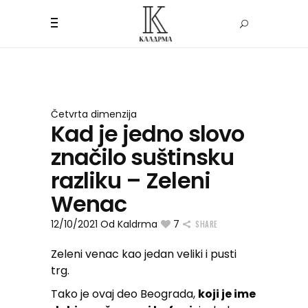
Četvrta dimenzija
Kad je jedno slovo
značilo suštinsku
razliku – Zeleni
Wenac
12/10/2021
Od
Kaldrma
7
SHARE
Zeleni venac kao jedan veliki i pusti
trg.
Tako je ovaj deo Beograda,
koji je ime