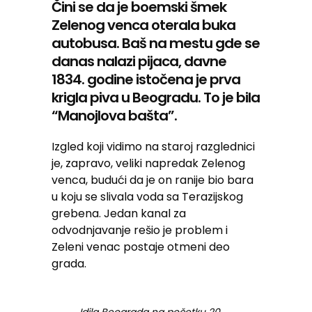
Čini se da je boemski šmek
Zelenog venca oterala buka
autobusa. Baš na mestu gde se
danas nalazi pijaca, davne
1834. godine istočena je prva
krigla piva u Beogradu. To je bila
“Manojlova bašta”.
Izgled koji vidimo na staroj razglednici
je, zapravo, veliki napredak Zelenog
venca, budući da je on ranije bio bara
u koju se slivala voda sa Terazijskog
grebena. Jedan kanal za
odvodnjavanje rešio je problem i
Zeleni venac postaje otmeni deo
grada.