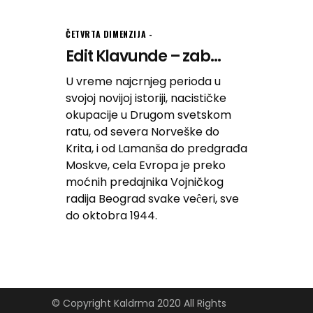
ČETVRTA DIMENZIJA
Edit Klavunde – zab...
U vreme najcrnjeg perioda u
svojoj novijoj istoriji, nacističke
okupacije u Drugom svetskom
ratu, od severa Norveške do
Krita, i od Lamanša do predgrađa
Moskve, cela Evropa je preko
moćnih predajnika Vojničkog
radija Beograd svake veĉeri, sve
do oktobra 1944.
© Copyright Kaldrma 2020 All Rights