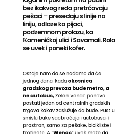
laganim pokretom na padini
bez ikakvog reda pretrčavaju
pešaci – presedaju s linije na
liniju, odlaze ka pijaci,
podzemnom prolazu, ka
Кameničkoj ulici i Savamali. Rola
se uvek i poneki kofer.
Ostaje nam da se nadamo da će
jednog dana, kada
okosnica
gradskog prevoza bude metro, a
ne autobus,
Zeleni venac ponovo
postati jedan od centralnih gradskih
trgova kakav zaslužuje da bude. Pust u
smislu buke saobraćaja i autobusa, i
prostran, samo za pešake, bicikliste i
trotinete. A “
Wenac
” uvek može da