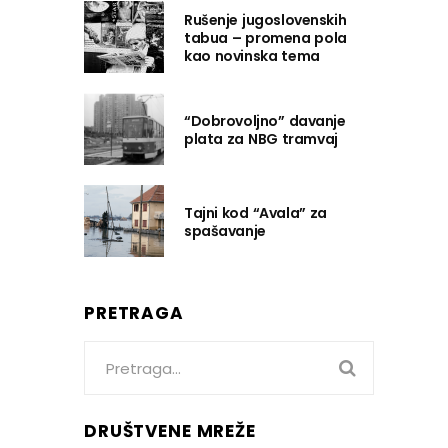
Rušenje jugoslovenskih
tabua – promena pola
kao novinska tema
“Dobrovoljno” davanje
plata za NBG tramvaj
Tajni kod “Avala” za
spašavanje
PRETRAGA
Search
for:
DRUŠTVENE MREŽE