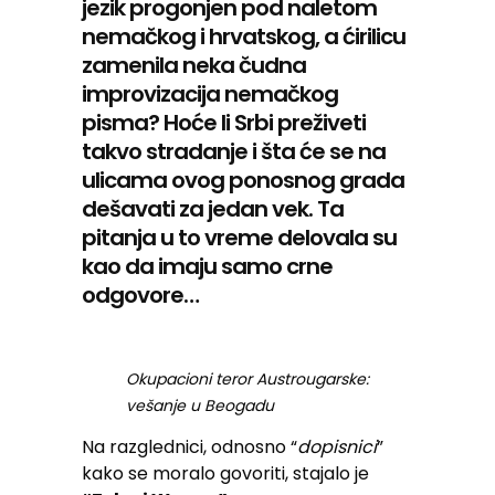
jezik progonjen pod naletom
nemačkog i hrvatskog, a ćirilicu
zamenila neka čudna
improvizacija nemačkog
pisma? Hoće li Srbi preživeti
takvo stradanje i šta će se na
ulicama ovog ponosnog grada
dešavati za jedan vek. Ta
pitanja u to vreme delovala su
kao da imaju samo crne
odgovore…
Okupacioni teror Austrougarske:
vešanje u Beogadu
Na razglednici, odnosno “
dopisnici
”
kako se moralo govoriti, stajalo je