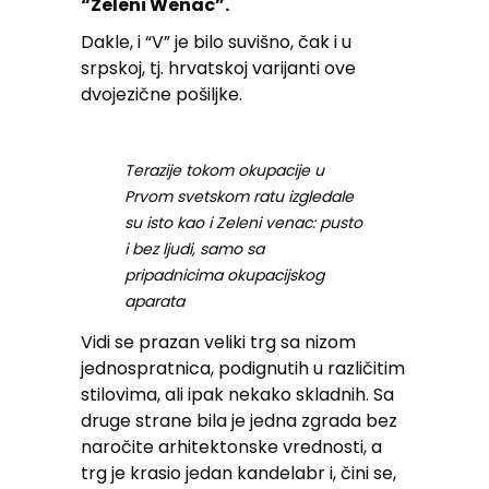
“Zeleni Wenac”.
Dakle, i “V” je bilo suvišno, čak i u
srpskoj, tj. hrvatskoj varijanti ove
dvojezične pošiljke.
Terazije tokom okupacije u
Prvom svetskom ratu izgledale
su isto kao i Zeleni venac: pusto
i bez ljudi, samo sa
pripadnicima okupacijskog
aparata
Vidi se prazan veliki trg sa nizom
jednospratnica, podignutih u različitim
stilovima, ali ipak nekako skladnih. Sa
druge strane bila je jedna zgrada bez
naročite arhitektonske vrednosti, a
trg je krasio jedan kandelabr i, čini se,