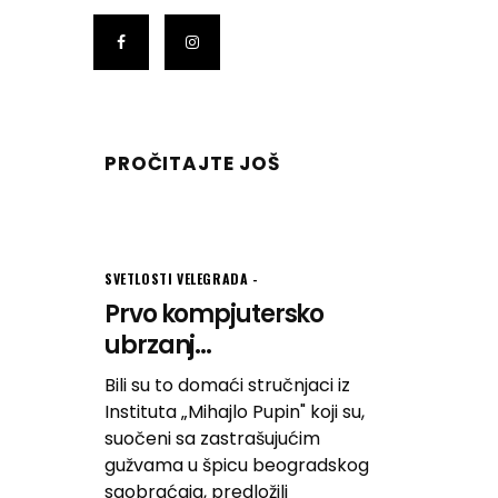
PROČITAJTE JOŠ
SVETLOSTI VELEGRADA
Prvo kompjutersko
ubrzanj...
Bili su to domaći stručnjaci iz
Instituta „Mihajlo Pupin" koji su,
suočeni sa zastrašujućim
gužvama u špicu beogradskog
saobraćaja, predložili