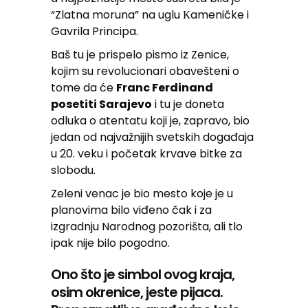
“Zlatna moruna” na uglu Кameničke i
Gavrila Principa.
Baš tu je prispelo pismo iz Zenice,
kojim su revolucionari obavešteni o
tome da će
Franc Ferdinand
posetiti Sarajevo
i tu je doneta
odluka o atentatu koji je, zapravo, bio
jedan od najvažnijih svetskih događaja
u 20. veku i početak krvave bitke za
slobodu.
Zeleni venac je bio mesto koje je u
planovima bilo viđeno čak i za
izgradnju Narodnog pozorišta, ali tlo
ipak nije bilo pogodno.
Ono što je simbol ovog kraja,
osim okrenice, jeste pijaca.