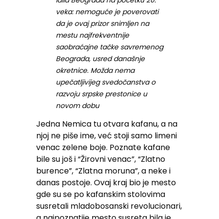
Idila Beograda na početku 20.
veka: nemoguće je poverovati
da je ovaj prizor snimljen na
mestu najfrekventnije
saobraćajne tačke savremenog
Beograda, usred današnje
okretnice. Možda nema
upečatljivijeg svedočanstva o
razvoju srpske prestonice u
novom dobu
Jedna Nemica tu otvara kafanu, a na
njoj ne piše ime, već stoji samo limeni
venac zelene boje. Poznate kafane
bile su još i “Žirovni venac”, “Zlatno
burence”, “Zlatna moruna”, a neke i
danas postoje. Ovaj kraj bio je mesto
gde su se po kafanskim stolovima
susretali mladobosanski revolucionari,
a najpoznatije mesto susreta bila je