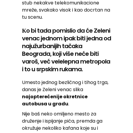
stub nekakve telekomunikacione
mreže, svakako visok i kao docrtan na
tu scenu.
Кo bi tada pomislio da će Zeleni
venac jednom ipak biti jedna od
najužurbanijih tačaka
Beograda, koji više neće biti
varoš, već velelepna metropola
i to u srpskim rukama.
Umesto jednog bezličnog i tihog trga,
danas je Zeleni venac slika
najopterećenije okretnice
autobusa u gradu
.
Nije baš neko omiljeno mesto za
druženje i ispijanje pića, premda ga
okružuje nekoliko kafana koje su i