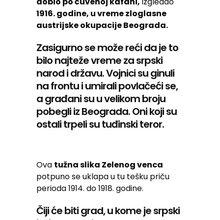
dobio po čuvenoj kafani,
izgledao
1916. godine, u vreme zloglasne
austrijske okupacije Beograda.
Zasigurno se može reći da je to
bilo najteže vreme za srpski
narod i državu. Vojnici su ginuli
na frontu i umirali povlačeći se,
a građani su u velikom broju
pobegli iz Beograda. Oni koji su
ostali trpeli su tuđinski teror.
Ova
tužna slika Zelenog venca
potpuno se uklapa u tu tešku priču
perioda 1914. do 1918. godine.
Čiji će biti grad, u kome je srpski