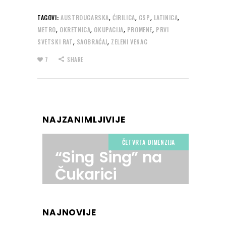
,
,
,
,
TAGOVI:
AUSTROUGARSKA
ĆIRILICA
GSP
LATINICA
,
,
,
,
METRO
OKRETNICA
OKUPACIJA
PROMENE
PRVI
,
,
SVETSKI RAT
SAOBRAĆAJ
ZELENI VENAC
7
SHARE
NAJZANIMLJIVIJE
ČETVRTA DIMENZIJA
“Sing Sing” na
Čukarici
NAJNOVIJE