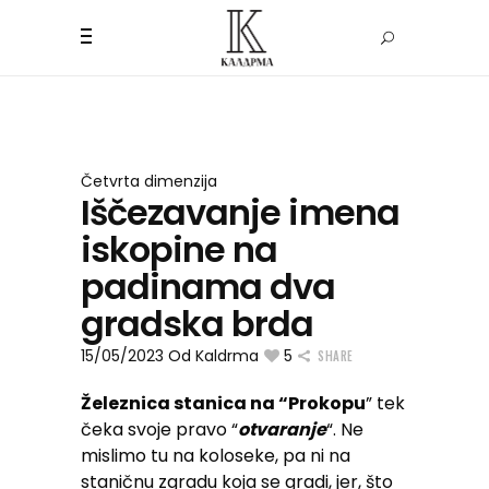
Četvrta dimenzija
Iščezavanje imena
iskopine na
padinama dva
gradska brda
15/05/2023
Od
Kaldrma
5
SHARE
Železnica stanica na “Prokopu
” tek
čeka svoje pravo “
otvaranje
“. Ne
mislimo tu na koloseke, pa ni na
staničnu zgradu koja se gradi, jer, što