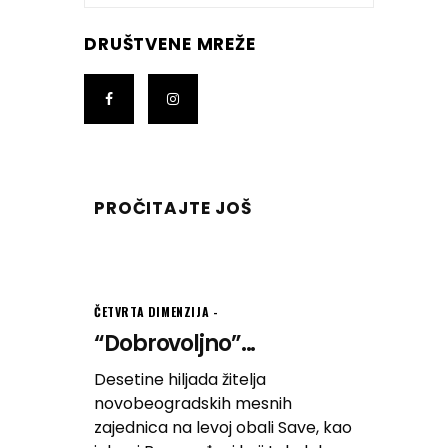
DRUŠTVENE MREŽE
PROČITAJTE JOŠ
ČETVRTA DIMENZIJA
“Dobrovoljno”...
Desetine hiljada žitelja
novobeogradskih mesnih
zajednica na levoj obali Save, kao