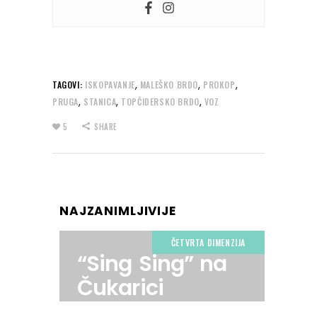
,
,
,
TAGOVI:
ISKOPAVANJE
MALEŠKO BRDO
PROKOP
,
,
,
PRUGA
STANICA
TOPČIDERSKO BRDO
VOZ
5
SHARE
NAJZANIMLJIVIJE
ČETVRTA DIMENZIJA
“Sing Sing” na
Čukarici