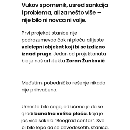
Vukov spomenik, usred sankcija
i problema, ali za nešto više –
nije bilo ni novca ni volje.
Prvi projekat stanice nije
podrazumevao čak ni ploču, ali jeste
velelepni objekat koji bi se izdizao
iznad pruge
. Jedan od projektanata
bio je naš arhitekta
Zoran
Žunković
.
Međutim, pobedničko rešenje nikada
nije prihvaćeno.
Umesto bilo čega, odlučeno je da se
gradi
banalna velika ploča
, koja je
još više sakrila “Beograd centar”. Sve
bi bilo lepo da se devedesetih, stanica,