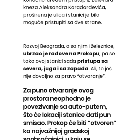
kneza Aleksandra Karađorđevića,
proširena je ulica i stanici je bilo
moguće pristupiti sa dve strane.
Razvoj Beograda, a sa njim i železnice,
ubrzao je radove na Prokopu
, pa se
tako ovoj stanici sada
pristupa sa
severa, juga i sa zapada
. Ali, to još
nije dovoljno za pravo “otvaranje”.
Za puno otvaranje ovog
prostora neophodno je
povezivanje sa auto-putem,
što će lokaciji stanice dati pun
smisao. Prokop će biti “otvoren”
ka najvažnijoj gradskoj
saobraćajnici, u koju se