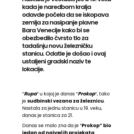
kada je naredbom kralja
odavde počela da se iskopava
zemlja za nasipanje plavne
Bara Venecije kako bi se
obezbedilo čvrsto tlo za
tadašnju novu železničku
stanicu. Odatle je došao i ovaj
ustaljeni gradski naziv te
lokacije.
“
Rupa
” u kojoj je danas “
Prokop
“, tako
je
sudbinski vezana za železnicu
.
Nastala za jednu stanicu u 19. veku,
danas je stanica za 21.
Danas se malo zna da je “
Prokop” bio
jedan od najvećih projekata