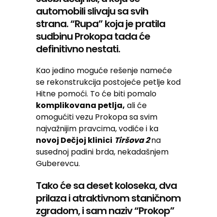
automobili slivaju sa svih
strana. “Rupa” koja je pratila
sudbinu Prokopa tada će
definitivno nestati.
Kao jedino moguće rešenje nameće
se rekonstrukcija postojeće petlje kod
Hitne pomoći. To će biti pomalo
komplikovana petlja,
ali će
omogućiti vezu Prokopa sa svim
najvažnijim pravcima, vodiće i ka
novoj Dečjoj klinici
Tiršova 2
na
susednoj padini brda, nekadašnjem
Guberevcu.
Tako će sa deset koloseka, dva
prilaza i atraktivnom staničnom
zgradom, i sam naziv “Prokop”