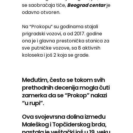
se saobraćaja tiče,
Beograd centar
je
odavno otvoren.
Na “Prokopu” su godinama stajali
prigradski vozovi, a od 2017. godine
ona je i glavna prestonička stanica za
sve putničke vozove, sa 8 aktivnih
koloseka i još 2 koja se grade.
Međutim, često se tokom svih
prethodnih decenija mogla čuti
zamerka da se “Prokop” nalazi
“u rupi”.
Ova svojevrsna dolina između
Maleškog i Topčiderskog brda,
nastala je veštački još u 19. veku