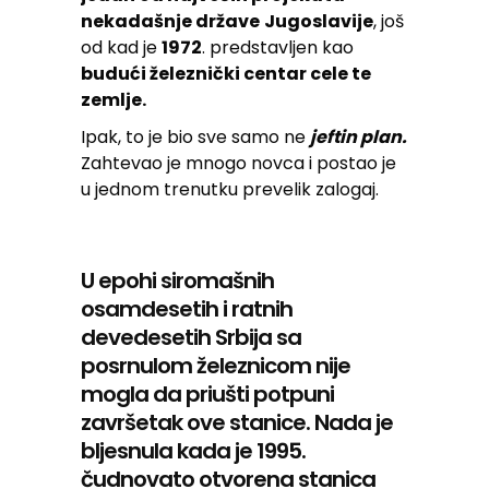
nekadašnje države
Jugoslavije
, još
od kad je
1972
. predstavljen kao
budući železnički centar cele te
zemlje.
Ipak, to je bio sve samo ne
jeftin plan.
Zahtevao je mnogo novca i postao je
u jednom trenutku prevelik zalogaj.
U epohi siromašnih
osamdesetih i ratnih
devedesetih Srbija sa
posrnulom železnicom nije
mogla da priušti potpuni
završetak ove stanice. Nada je
bljesnula kada je 1995.
čudnovato otvorena stanica