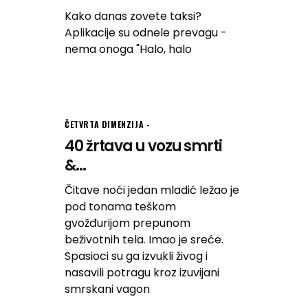
Kako danas zovete taksi?
Aplikacije su odnele prevagu -
nema onoga "Halo, halo
ČETVRTA DIMENZIJA
40 žrtava u vozu smrti
&...
Čitave noći jedan mladić ležao je
pod tonama teškom
gvožđurijom prepunom
beživotnih tela. Imao je sreće.
Spasioci su ga izvukli živog i
nasavili potragu kroz izuvijani
smrskani vagon