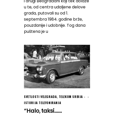
i drugi Beograđani koji tek dolaze
u te, od centra udaljene delove
grada, putovali su od 1.
septembra 1984. godine brže,
pouzdanije i udobnije. Tog dana
puštena je u
SVETLOSTI VELEGRADA
,
TELEKOM SRBIJA -
ISTORIJA TELEFONIRANJA
“Halo, taksi…...