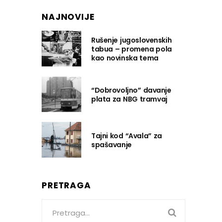
NAJNOVIJE
Rušenje jugoslovenskih
tabua – promena pola
kao novinska tema
“Dobrovoljno” davanje
plata za NBG tramvaj
Tajni kod “Avala” za
spašavanje
PRETRAGA
Search
for: