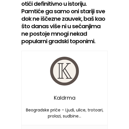
otići definitivno u istoriju.
Pamtiće ga samo oni stariji sve
dok ne iščezne zauvek, baš kao
što danas više ni u sećanjima
ne postoje mnogi nekad
popularni gradski toponimi.
Kaldrma
Beogradske priče – Ljudi, ulice, trotoari,
prolazi, sudbine…