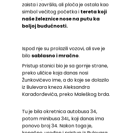
zaista i završila, ali ploča je ostala kao
simbol večitog početka i
tereta koji
naše železnice nose na putu ka
boljoj budućnosti.
Ispod nje su prolazili vozovi, ali sve je
bilo
sablasno i mračno
.
Pristup stanici bio je sa gornje strane,
preko uličice koja danas nosi
Žunkovićevo ime, a do koje se dolazilo
iz Bulevara kneza Aleksandra
Karađorđevića, preko Maleškog brda.
Tu je bila okretnica autobusa 34,
potom minibusa 34L, koji danas ima
ponovo broj 34. Nakon toga je,
konačno, uređen i pristup iz Bulevara