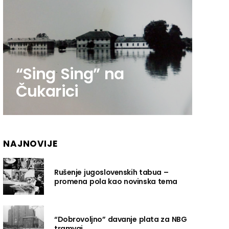
“Sing Sing” na
Čukarici
NAJNOVIJE
Rušenje jugoslovenskih tabua –
promena pola kao novinska tema
“Dobrovoljno” davanje plata za NBG
tramvaj