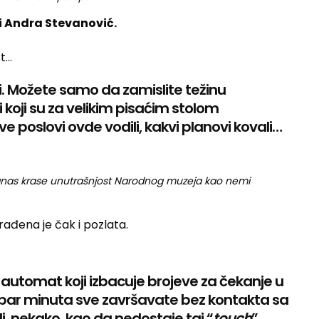
 i Andra Stevanović.
st…
i. Možete samo da zamislite težinu
i koji su za velikim pisaćim stolom
e poslovi ovde vodili, kakvi planovi kovali…
 i danas krase unutrašnjost Narodnog muzeja kao nemi
 rađena je čak i pozlata.
i automat koji izbacuje brojeve za čekanje u
za par minuta sve završavate bez kontakta sa
li, nekako, kao da nedostaje taj “
touch
”