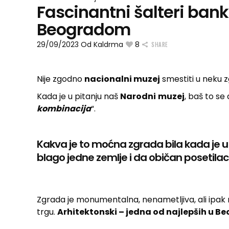
Fascinantni šalteri ban
Beogradom
29/09/2023
Od
Kaldrma
8
SHARE
Nije zgodno
nacionalni muzej
smestiti u neku 
Kada je u pitanju naš
Narodni
muzej
, baš to se 
kombinacija
“.
Kakva je to moćna zgrada bila kada je u 
blago jedne zemlje i da običan posetilac
Zgrada je monumentalna, nenametljiva, ali ipak
trgu.
Arhitektonski – jedna od najlepših u B