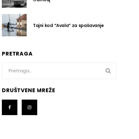
Tajni kod “Avala” za spašavanje
PRETRAGA
Search
for:
DRUŠTVENE MREŽE