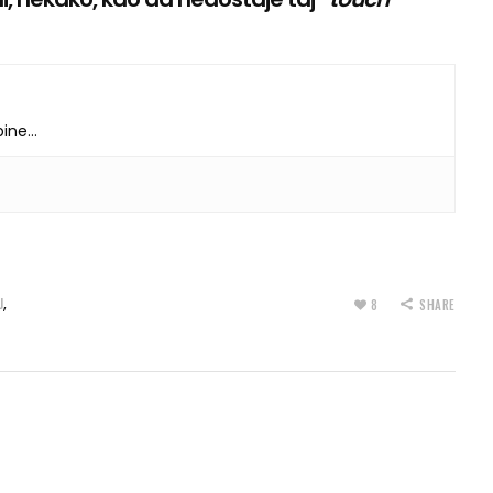
dbine…
,
J
8
SHARE