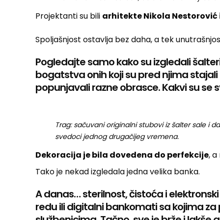
Projektanti su bili
arhitekte Nikola Nestorović
Spoljašnjost ostavlja bez daha, a tek unutrašnjo
Pogledajte samo kako su izgledali šalter
bogatstva onih koji su pred njima stajali 
popunjavali razne obrasce. Kakvi su se sv
Trag: sačuvani originalni stubovi iz šalter sale
svedoci jednog drugačijeg vremena.
Dekoracija je bila dovedena do perfekcije
, a
Tako je nekad izgledala jedna velika banka.
A danas… sterilnost, čistoća i elektronsk
redu ili digitalni bankomati sa kojima 
službenicima. Tačno, sve je brže i lakše a