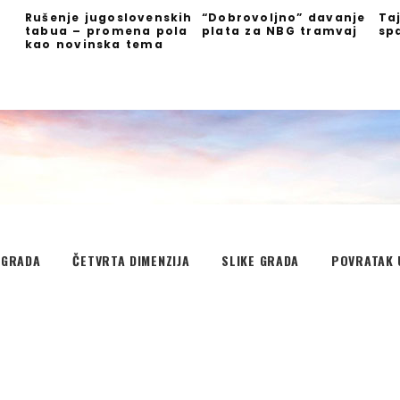
Rušenje jugoslovenskih
“Dobrovoljno” davanje
Ta
tabua – promena pola
plata za NBG tramvaj
sp
kao novinska tema
EGRADA
ČETVRTA DIMENZIJA
SLIKE GRADA
POVRATAK 