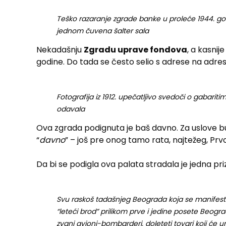
Teško razaranje zgrade banke u proleće 1944. g
jednom čuvena šalter sala
Nekadašnju
Zgradu uprave fondova
, a kasnij
godine. Do tada se često selio s adrese na adre
Fotografija iz 1912. upečatljivo svedoči o gabarit
odavala
Ova zgrada podignuta je baš davno. Za uslove burn
“
davno
” – još pre onog tamo rata, najtežeg, Prv
Da bi se podigla ova palata stradala je jedna priz
Svu raskoš tadašnjeg Beograda koja se manifest
“leteći brod” prilikom prve i jedine posete Beogra
zvani avioni-bombarderi, doleteti tovari koji će u