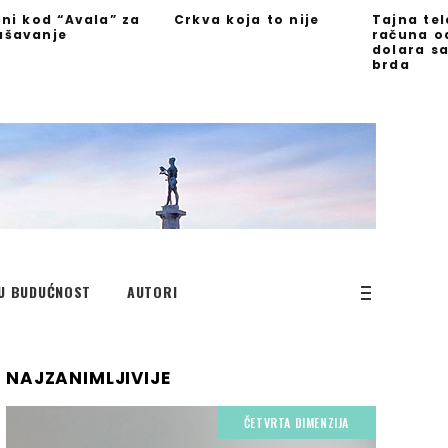
jni kod “Avala” za
Crkva koja to nije
Tajna te
ašavanje
računa o
dolara s
brda
U BUDUĆNOST
AUTORI
NAJZANIMLJIVIJE
ČETVRTA DIMENZIJA