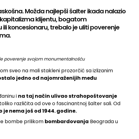
raskošna. Možda najlepši šalter ikada nalazio
 kapitalizma klijentu, bogatom
i koncesionaru, trebalo je uliti poverenje
ima.
la je poverenje svojom monumentalnošću
om sveo na mali stakleni prozorčić sa izlizanim
ostalo jedno od najomraženijih među
đaninu i
na taj način ulivao strahopoštovanje
toliko različita od ove o fascinantnoj šalter sali. Od
ako je nema još od 1944. godine.
ke bombe prilikom
bombardovanja
Beograda u