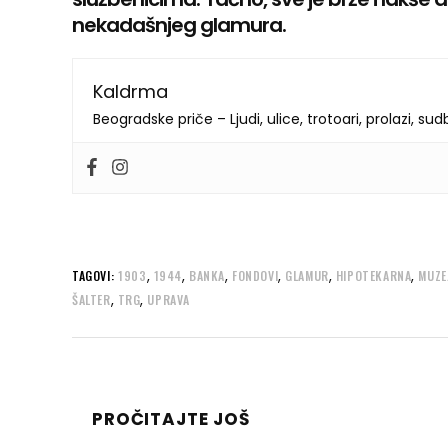
nekadašnjeg glamura.
Kaldrma
Beogradske priče – Ljudi, ulice, trotoari, prolazi, su
,
,
,
,
,
,
TAGOVI:
1903
1944
BANKA
FONDOVI
GLAMUR
HIPOTEKARNA
MUZE
,
,
ŠALTER
TRG
UPRAVA
PROČITAJTE JOŠ