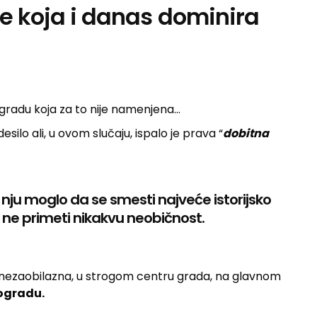
ke koja i danas dominira
zgradu koja za to nije namenjena…
desilo ali, u ovom slučaju, ispalo je prava “
dobitna
nju moglo da se smesti najveće istorijsko
 ne primeti nikakvu neobičnost.
 nezaobilazna, u strogom centru grada, na glavnom
eogradu.