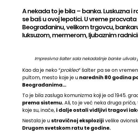
A nekada to je bila – banka. Luskuzna i 
se baš u ovoj lepotici. U vreme procvata
Beograđaninu, velikom trgovcu, bankaru il
luksuzom, mermerom, ljubaznim radnic
Impresivna šalter sala nekadašnje banke uliva
Kao da je neko “
prokleo
” šalter pa se on vremen
pultom, mesto koje je u
narednih 80 godina p
Beograđanima…
To je bila zasluga komunizma koji je od 1945. gra
prema sistemu.
Ali, to je već neka druga priča, 
koje su, inače,
i dalje ostali vidljivi tragovi i
Nestala je u
stravičnoj eksploziji
velike avions
Drugom svetskom ratu te godine.