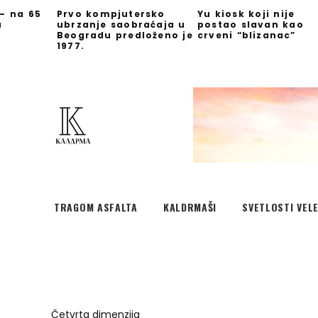
 – na 65
Prvo kompjutersko
Yu kiosk koji nije
u
ubrzanje saobraćaja u
postao slavan kao
Beogradu predloženo je
crveni “blizanac”
1977.
TRAGOM ASFALTA
KALDRMAŠI
SVETLOSTI VEL
Četvrta dimenzija