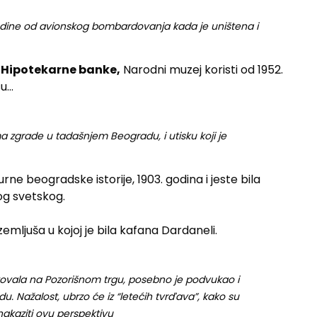
odine od avionskog bombardovanja kada je uništena i
e
Hipotekarne banke,
Narodni muzej koristi od 1952.
su…
ima zgrade u tadašnjem Beogradu, i utisku koji je
e beogradske istorije, 1903. godina i jeste bila
og svetskog.
emljuša u kojoj je bila kafana Dardaneli.
ovala na Pozorišnom trgu, posebno je podvukao i
du. Nažalost, ubrzo će iz “letećih tvrďava”, kako su
nakaziti ovu perspektivu