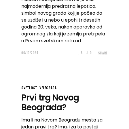
najmodernija predratna lepotica,
simbol novog grada koji je počeo da
se uzdiže i u nebo u epohi tridesetih
godina 20. veka, nakon oporavka od
ogromnog zla koji je zemlja pretrpela
u Prvom svetskom ratu od
06/10/2024
5
0
SHARE
SVETLOSTI VELEGRADA
Prvi trg Novog
Beograda?
Ima li na Novom Beogradu mesta za
jedan pravi trg? Ima, i za to postoji