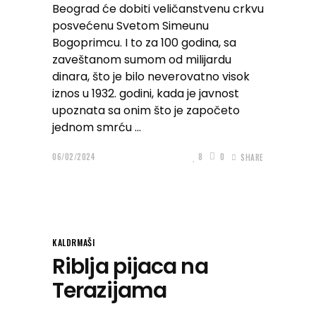
Beograd će dobiti veličanstvenu crkvu
posvećenu Svetom Simeunu
Bogoprimcu. I to za 100 godina, sa
zaveštanom sumom od milijardu
dinara, što je bilo neverovatno visok
iznos u 1932. godini, kada je javnost
upoznata sa onim što je započeto
jednom smrću
06/02/2024
8
0
SHARE
KALDRMAŠI
Riblja pijaca na
Terazijama