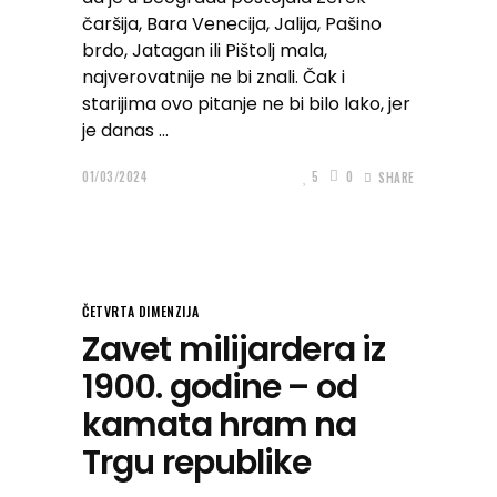
čaršija, Bara Venecija, Jalija, Pašino
brdo, Jatagan ili Pištolj mala,
najverovatnije ne bi znali. Čak i
starijima ovo pitanje ne bi bilo lako, jer
je danas
01/03/2024
5
0
SHARE
ČETVRTA DIMENZIJA
Zavet milijardera iz
1900. godine – od
kamata hram na
Trgu republike