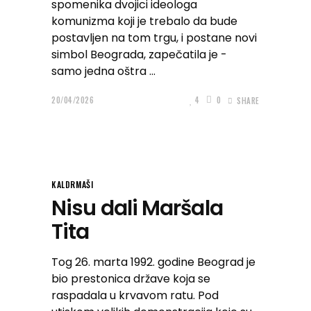
spomenika dvojici ideologa
komunizma koji je trebalo da bude
postavljen na tom trgu, i postane novi
simbol Beograda, zapečatila je -
samo jedna oštra
20/04/2026
4
0
SHARE
KALDRMAŠI
Nisu dali Maršala
Tita
Tog 26. marta 1992. godine Beograd je
bio prestonica države koja se
raspadala u krvavom ratu. Pod