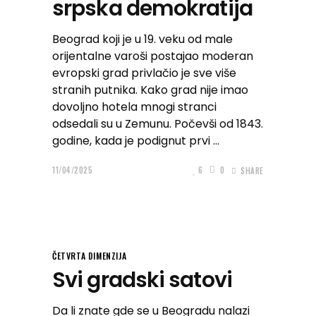
srpska demokratija
Beograd koji je u 19. veku od male
orijentalne varoši postajao moderan
evropski grad privlačio je sve više
stranih putnika. Kako grad nije imao
dovoljno hotela mnogi stranci
odsedali su u Zemunu. Počevši od 1843.
godine, kada je podignut prvi
11/04/2025
6
0
SHARE
ČETVRTA DIMENZIJA
Svi gradski satovi
Da li znate gde se u Beogradu nalazi