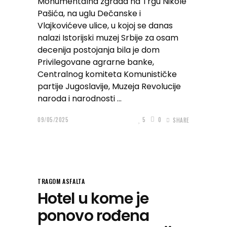
Monumentalna zgrada na Trgu Nikole
Pašića, na uglu Dečanske i
Vlajkovićeve ulice, u kojoj se danas
nalazi Istorijski muzej Srbije za osam
decenija postojanja bila je dom
Privilegovane agrarne banke,
Centralnog komiteta Komunističke
partije Jugoslavije, Muzeja Revolucije
naroda i narodnosti
09/05/2025
5
0
SHARE
TRAGOM ASFALTA
Hotel u kome je
ponovo rođena