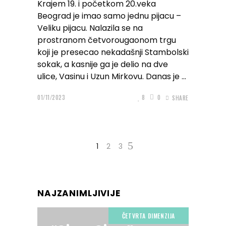
Krajem 19. i početkom 20.veka
Beograd je imao samo jednu pijacu –
Veliku pijacu. Nalazila se na
prostranom četvorougaonom trgu
koji je presecao nekadašnji Stambolski
sokak, a kasnije ga je delio na dve
ulice, Vasinu i Uzun Mirkovu. Danas je
01/11/2023
8
0
SHARE
1
2
3
NAJZANIMLJIVIJE
ČETVRTA DIMENZIJA