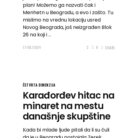
plan! Možemo ga nazvati čak i
Menhetn u Beogradu, a evo i zašto. Tu
mislimo na vrednu lokaciju usred
Novog Beograda, još neizgrađen Blok
26 na koji i
17/05/2024
3
0
SHARE
ČETVRTA DIMENZIJA
Karađorđev hitac na
minaret na mestu
današnje skupštine
Кada bi mlade ljude pitali da li su čuli
da je u Beogradu postojala Zerek