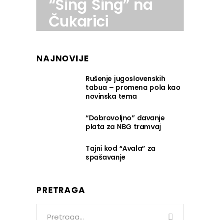
“Sing Sing” na
Čukarici
NAJNOVIJE
Rušenje jugoslovenskih
tabua – promena pola kao
novinska tema
“Dobrovoljno” davanje
plata za NBG tramvaj
Tajni kod “Avala” za
spašavanje
PRETRAGA
Search