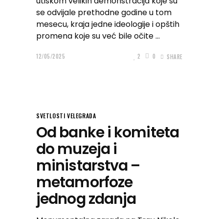
utiskom velikih demonstracija koje su
se odvijale prethodne godine u tom
mesecu, kraja jedne ideologije i opštih
promena koje su već bile očite
12/05/2025
2
0
SHARE
SVETLOSTI VELEGRADA
Od banke i komiteta
do muzeja i
ministarstva –
metamorfoze
jednog zdanja