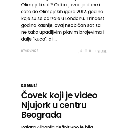
Olimpijski sat? Odbrojavao je dane i
sate do Olimpijskih igara 2012. godine
koje su se održale u Londonu. Trinaest
godina kasnije, ovaj neobičan sat sa
ne tako upadljivim plavim brojevima i
dalje "kuca", ali
07/02/2025
4
0
SHARE
KALDRMAŠI
Čovek koji je video
Njujork u centru
Beograda
Palata Albanija definitivno je bila