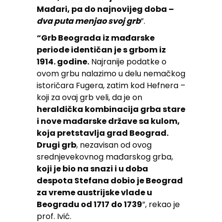
Mađari, pa do najnovijeg doba –
dva puta menjao svoj grb
”.
“Grb Beograda iz mađarske
periode identičan je s grbom iz
1914. godine.
Najranije podatke o
ovom grbu nalazimo u delu nemačkog
istoričara Fugera, zatim kod Hefnera –
koji za ovaj grb veli, da je on
heraldička kombinacija grba stare
i nove mađarske države sa kulom,
koja pretstavlja grad Beograd.
Drugi grb
, nezavisan od ovog
srednjevekovnog mađarskog grba,
koji je bio na snazi i u doba
despota Stefana dobio je Beograd
za vreme austrijske vlade u
Beogradu od 1717 do 1739
”, rekao je
prof. Ivić.