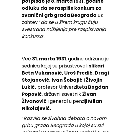
potpisao je 8. marta 1931. godine
odluku da se raspiše konkurs za
zvanični grb grada Beograda
uz
zahtev ”
da se u širem krugu čuju
svestrana mišljenja pre raspisivanja
konkursa
”.
Već
31. marta 1931
. godine održana je
sednica kojoj su prisustvovali
slikari
Beta Vukanović, Uroš Predić, Dragi
Stojanović, Ivan Šobajić i Živojin
Lukić,
profesor Univerziteta
Bogdan
Popović
, državni savetnik
Živan
Živanović
i general u penziji
Milan
Nikolajević.
”
Razvila se živahna debata o novom
grbu grada Beograda u kojoj su svi