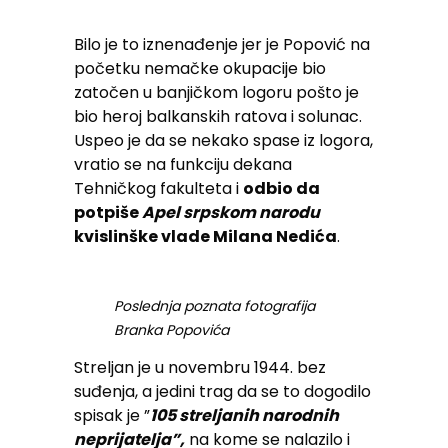
Bilo je to iznenađenje jer je Popović na
početku nemačke okupacije bio
zatočen u banjičkom logoru pošto je
bio heroj balkanskih ratova i solunac.
Uspeo je da se nekako spase iz logora,
vratio se na funkciju dekana
Tehničkog fakulteta i
odbio da
potpiše
Apel
srpskom narodu
kvislinške vlade Milana Nedića
.
Poslednja poznata fotografija
Branka Popovića
Streljan je u novembru 1944. bez
suđenja, a jedini trag da se to dogodilo
spisak je ”
105 streljanih narodnih
neprijatelja”,
na kome se nalazilo i