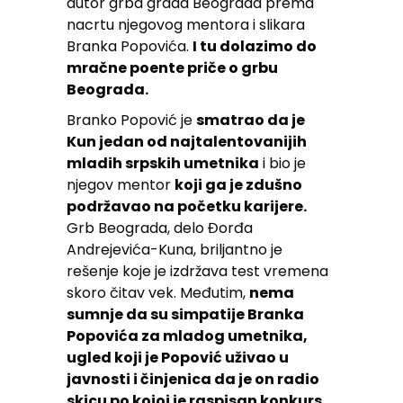
autor grba grada Beograda prema
nacrtu njegovog mentora i slikara
Branka Popovića.
I tu dolazimo do
mračne poente priče o grbu
Beograda.
Branko Popović je
smatrao da je
Kun jedan od najtalentovanijih
mladih srpskih umetnika
i bio je
njegov mentor
koji ga je zdušno
podržavao na početku karijere.
Grb Beograda, delo Đorđa
Andrejevića-Kuna, briljantno je
rešenje koje je izdržava test vremena
skoro čitav vek. Međutim,
nema
sumnje da su simpatije Branka
Popovića za mladog umetnika,
ugled koji je Popović uživao u
javnosti i činjenica da je on radio
skicu po kojoj je raspisan konkurs