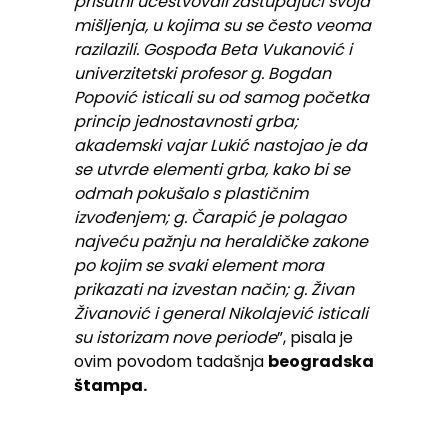
prisutni učestvovali zastupajući svoja
mišljenja, u kojima su se često veoma
razilazili. Gospođa Beta Vukanović i
univerzitetski profesor g. Bogdan
Popović isticali su od samog početka
princip jednostavnosti grba;
akademski vajar Lukić nastojao je da
se utvrde elementi grba, kako bi se
odmah pokušalo s plastičnim
izvođenjem; g. Čarapić je polagao
najveću pažnju na heraldičke zakone
po kojim se svaki element mora
prikazati na izvestan način; g. Živan
Živanović i general Nikolajević isticali
su istorizam nove periode
”, pisala je
ovim povodom tadašnja
beogradska
štampa.