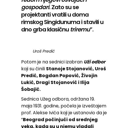
gospodari
. Zato su se
projektanti vratili u doma
rimskog Singidunuma i stavili u
dno grba klasičnu
triremu
”.
Uroš Predić
Potom je na sednici izabran
Uži odbor
koji su činili
Stanoje Stojanović, Uroš
Predić, Bogdan Popović, Živojin
Lukić, Dragi Stojanović i Ilija
Šobajić.
Sednica Užeg odbora, održana 19.
maja 1931. godine, počela je izveštajem
prof. Alekse Ivića koji je ustanovio da je
”
Beograd počinjući od srednjeg
veka, kada su u njemu vladali