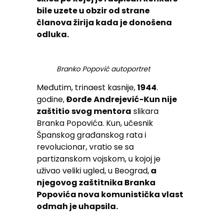
bile uzete u obzir od strane
članova žirija kada je donošena
odluka.
Branko Popović autoportret
Međutim, trinaest kasnije,
1944
.
godine,
Đorđe
Andrejević-Kun nije
zaštitio svog mentora
slikara
Branka Popovića. Kun, učesnik
Španskog građanskog rata i
revolucionar, vratio se sa
partizanskom vojskom, u kojoj je
uživao veliki ugled, u Beograd,
a
njegovog zaštitnika Branka
Popovića nova komunistička vlast
odmah je uhapsila.