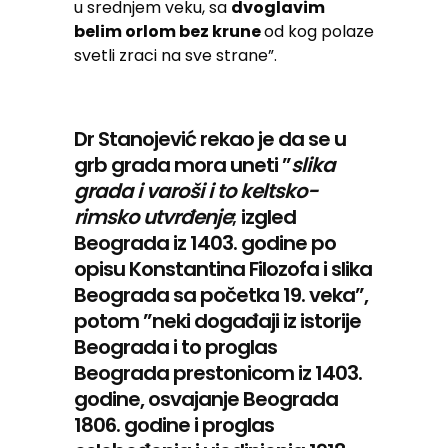
u srednjem veku, sa
dvoglavim
belim orlom bez krune
od kog polaze
svetli zraci na sve strane”.
Dr Stanojević rekao je da se u
grb grada mora uneti ”
slika
grada i varoši i to keltsko-
rimsko utvrđenje
; izgled
Beograda iz 1403. godine po
opisu Konstantina Filozofa i slika
Beograda sa početka 19. veka”,
potom ”neki događaji iz istorije
Beograda i to proglas
Beograda prestonicom iz 1403.
godine, osvajanje Beograda
1806. godine i proglas