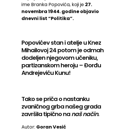
ime Branka Popovića, koji je
27.
novembra 1944. godine objavio
dnevni list “Politika”.
Popovićev stan i atelje u Knez
Mihailovoj 24 potom je odmah
dodeljen njegovom učeniku,
partizanskom heroju – Đorđu
Andrejeviću Kunu!
Tako se priča o nastanku
zvaničnog grba našeg grada
završila tipično na
naš način
.
Autor:
Goran Vesić