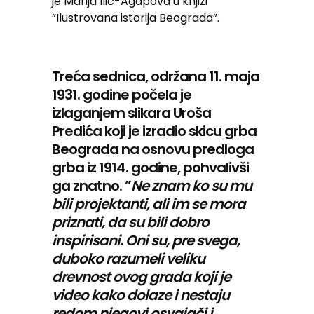
je Marija Ilić-Agapova u knjizi
”Ilustrovana istorija Beograda”.
Treća sednica, održana 11. maja
1931. godine počela je
izlaganjem slikara Uroša
Predića koji je izradio skicu grba
Beograda na osnovu predloga
grba iz 1914. godine, pohvalivši
ga znatno. ”
Ne znam ko su mu
bili projektanti, ali im se mora
priznati, da su bili dobro
inspirisani. Oni su, pre svega,
duboko razumeli veliku
drevnost ovog grada koji je
video kako dolaze i nestaju
redom njegovi osvajači i