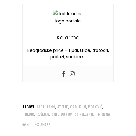
Kaldrma
Beogradske priče – Ljudi, ulice, trotoari,
prolazi, sudbine…
,
,
,
,
,
,
TAGOVI:
1931
1944
ATELJE
GRB
KUN
POPOVIĆ
,
,
,
,
PREDIĆ
REŠENJE
SINGIDUNUM
STRELJANJE
TRIREMA
4
SHARE