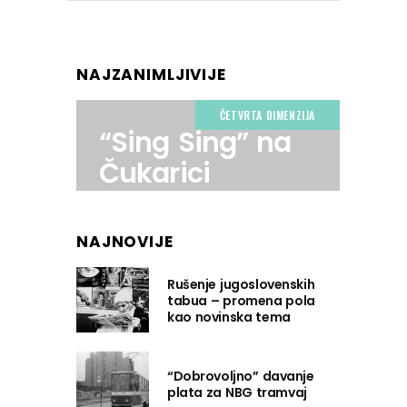
NAJZANIMLJIVIJE
ČETVRTA DIMENZIJA
“Sing Sing” na
Čukarici
NAJNOVIJE
Rušenje jugoslovenskih
tabua – promena pola
kao novinska tema
“Dobrovoljno” davanje
plata za NBG tramvaj