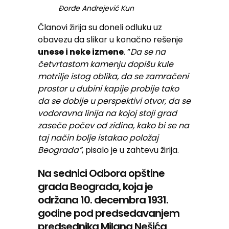
Đorđe Andrejević Kun
Članovi žirija su doneli odluku uz
obavezu da slikar u konačno rešenje
unese i neke izmene
. ”
Da se na
četvrtastom kamenju dopišu kule
motrilje istog oblika, da se zamračeni
prostor u dubini kapije probije tako
da se dobije u perspektivi otvor, da se
vodoravna linija na kojoj stoji grad
zaseče počev od zidina, kako bi se na
taj način bolje istakao položaj
Beograda”
, pisalo je u zahtevu žirija.
Na sednici Odbora opštine
grada Beograda, koja je
održana 10. decembra 1931.
godine pod predsedavanjem
predsednika Milana Nešića,