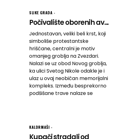
SLIKE GRADA
Počivalište oborenih av...
Jednostavan, veliki beli krst, koji
simboliše protestantske
hrišćane, centralni je motiv
omanjeg groblja na Zvezdari.
Nalazi se uz obod Novog groblja,
ka ulici Svetog Nikole odakle je i
ulaz u ovaj neobičan memorijalni
kompleks. Između besprekorno
podšišane trave nalaze se
KALDRMAŠI
Kupači stradali od