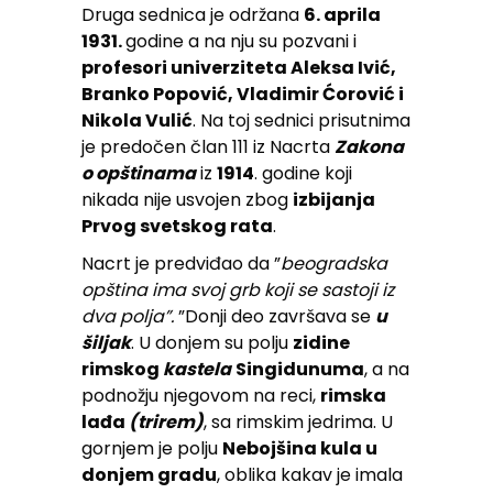
Druga sednica je održana
6. aprila
1931.
godine a na nju su pozvani i
profesori univerziteta Aleksa Ivić,
Branko Popović, Vladimir Ćorović i
Nikola Vulić
. Na toj sednici prisutnima
je predočen član 111 iz Nacrta
Zakona
o opštinama
iz
1914
. godine koji
nikada nije usvojen zbog
izbijanja
Prvog svetskog rata
.
Nacrt je predviđao da ”
beogradska
opština ima svoj grb koji se sastoji iz
dva polja”.
”Donji deo završava se
u
šiljak
. U donjem su polju
zidine
rimskog
kastela
Singidunuma
, a na
podnožju njegovom na reci,
rimska
lađa
(trirem)
, sa rimskim jedrima. U
gornjem je polju
Nebojšina kula u
donjem gradu
, oblika kakav je imala