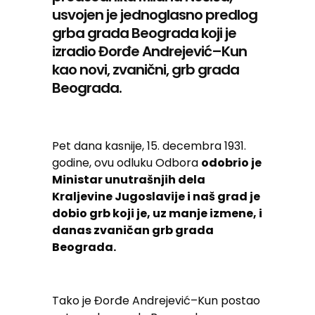
usvojen je jednoglasno predlog
grba grada Beograda koji je
izradio Đorđe Andrejević–Kun
kao novi, zvanični, grb grada
Beograda.
Pet dana kasnije, 15. decembra 1931.
godine, ovu odluku Odbora
odobrio je
Ministar unutrašnjih dela
Kraljevine Jugoslavije i naš grad je
dobio grb koji je, uz manje izmene, i
danas zvaničan grb grada
Beograda.
Tako je Đorđe Andrejević–Kun postao