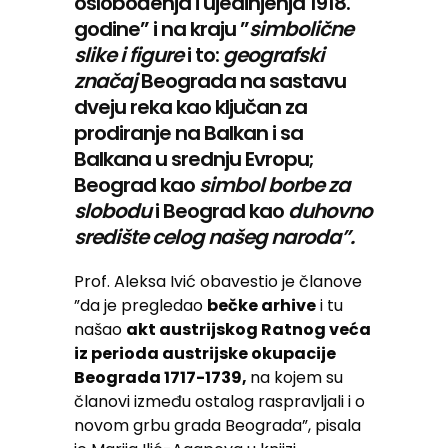
oslobođenja i ujedinjenja 1918.
godine” i na kraju ”
simbolične
slike i figure
i to:
geografski
značaj
Beograda na sastavu
dveju reka kao ključan za
prodiranje na Balkan i sa
Balkana u srednju Evropu;
Beograd kao
simbol borbe za
slobodu
i Beograd kao
duhovno
središte celog našeg naroda”.
Prof. Aleksa Ivić obavestio je članove
”da je pregledao
bečke arhive
i tu
našao
akt austrijskog Ratnog veća
iz perioda austrijske okupacije
Beograda 1717-1739,
na kojem su
članovi između ostalog raspravljali i o
novom grbu grada Beograda”, pisala