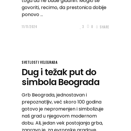
toga da ne bude gladnih. Moglo se
govoriti, recimo, da prestonica dobije
ponovo
11/11/2024
3
0
SHARE
SVETLOSTI VELEGRADA
Dug i težak put do
simbola Beograda
Grb Beograda, jednostavan i
prepoznatljiv, već skoro 100 godina
gotovo je nepromenjen i simbolizuje
naš grad u njegovom modernom
dobu. Ali, jedan vek postojanja grba,
zapravo je, za evropske gradove,