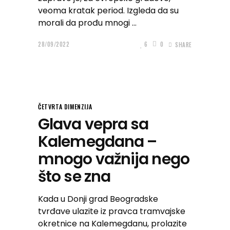
veoma kratak period. Izgleda da su
morali da prođu mnogi
28/09/2022
6
0
SHARE
ČETVRTA DIMENZIJA
Glava vepra sa
Kalemegdana –
mnogo važnija nego
što se zna
Kada u Donji grad Beogradske
tvrđave ulazite iz pravca tramvajske
okretnice na Kalemegdanu, prolazite