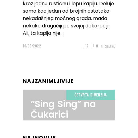
kroz jednu rustičnu i lepu kapiju. Deluje
samo kao jedan od brojnih ostataka
nekadašnjeg moćnog grada, mada
nekako drugačiji po svojoj dekoraciji.
Ali, ta kapija nije
10/05/2022
12
0
SHARE
NAJZANIMLJIVIJE
ČETVRTA DIMENZIJA
“Sing Sing” na
Čukarici
NAJNOVIJE