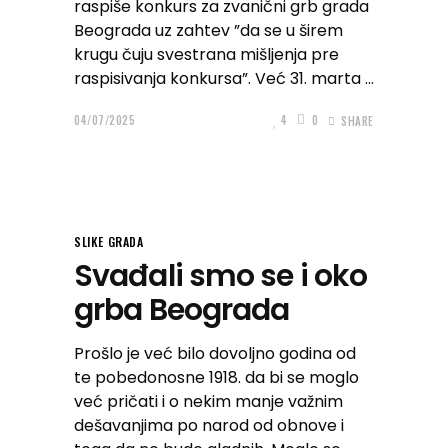
raspiše konkurs za zvanični grb grada
Beograda uz zahtev ”da se u širem
krugu čuju svestrana mišljenja pre
raspisivanja konkursa”. Već 31. marta
04/07/2025
4
0
SHARE
SLIKE GRADA
Svađali smo se i oko
grba Beograda
Prošlo je već bilo dovoljno godina od
te pobedonosne 1918. da bi se moglo
već pričati i o nekim manje važnim
dešavanjima po narod od obnove i