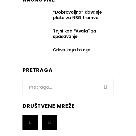
“Dobrovoljno” davanje
plata za NBG tramvaj
Tajni kod “Avala” za
spašavanje
Crkva koja to nije
PRETRAGA
Search
for:
DRUŠTVENE MREŽE