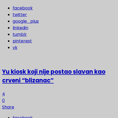
facebook
twitter
google_plus
linkedin
tumblr
pinterest
vk
Yu kiosk koji nije postao slavan kao
crveni “blizanac”
4
0
Share
facebook