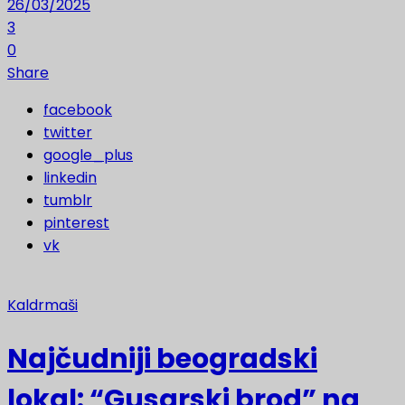
26/03/2025
3
0
Share
facebook
twitter
google_plus
linkedin
tumblr
pinterest
vk
Kaldrmaši
Najčudniji beogradski
lokal: “Gusarski brod” na