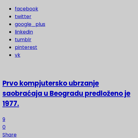
facebook
twitter
google_plus
linkedin
tumblr
pinterest
vk
Prvo kompjutersko ubrzanje
saobraćaja u Beogradu predloženo je
1977.
9
0
Share