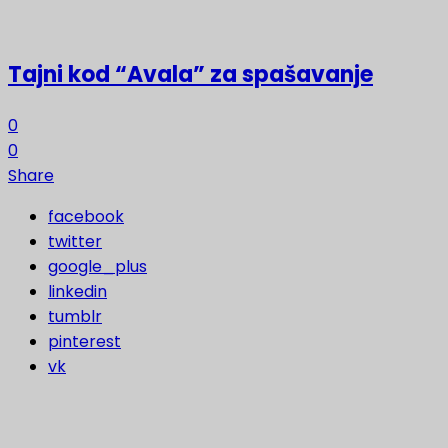
Tajni kod “Avala” za spašavanje
0
0
Share
facebook
twitter
google_plus
linkedin
tumblr
pinterest
vk