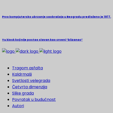
Prvo kompjutersko ubrzanje saobraćaja u Beogradu predloženo je 1977.
Yu kiosk koji nije postao slavan kao crveni “blizanac”
Tragom asfalta
Kaldrmaši
Svetlosti velegrada
Četvrta dimenzija
Slike grada
Povratak u budućnost
Autori