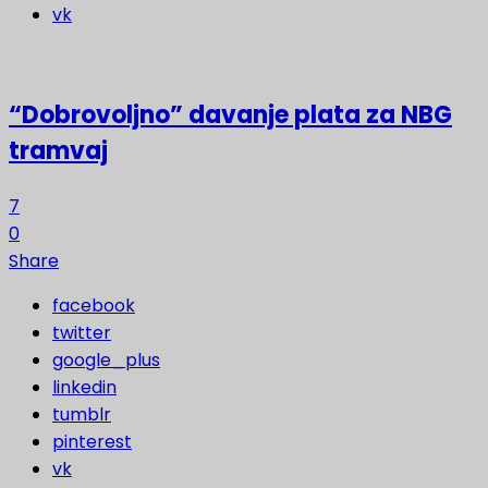
vk
“Dobrovoljno” davanje plata za NBG
tramvaj
7
0
Share
facebook
twitter
google_plus
linkedin
tumblr
pinterest
vk