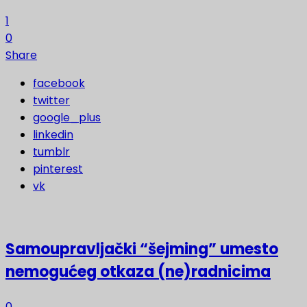
1
0
Share
facebook
twitter
google_plus
linkedin
tumblr
pinterest
vk
Samoupravljački “šejming” umesto
nemogućeg otkaza (ne)radnicima
0