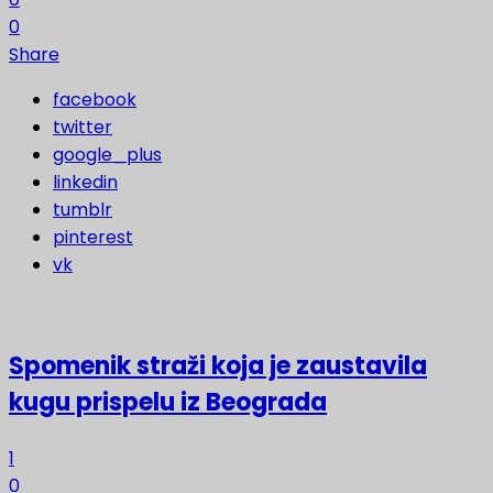
0
Share
facebook
twitter
google_plus
linkedin
tumblr
pinterest
vk
Spomenik straži koja je zaustavila
kugu prispelu iz Beograda
1
0