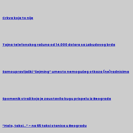
Crkva koja to nije
Tajna telefonskog računa od 14.000 dolara sa Labudovog brda
Samoupravljački “šejming” umesto nemogućeg otkaza (ne)radnicima
Spomenik straži koja je zaustavila kugu prispelu iz Beograda
“Halo, taksi…” – na 65 taksi stanica u Beogradu