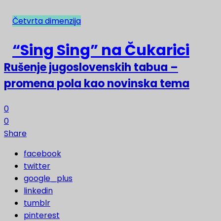
Četvrta dimenzija
NAJNOVIJE
“Sing Sing” na Čukarici
Rušenje jugoslovenskih tabua –
promena pola kao novinska tema
0
0
Share
facebook
twitter
google_plus
linkedin
tumblr
pinterest