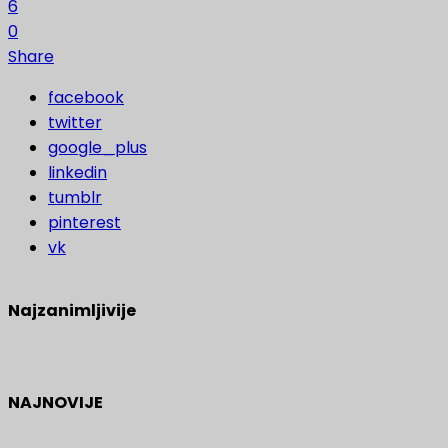
6
0
Share
facebook
twitter
google_plus
linkedin
tumblr
pinterest
vk
Najzanimljivije
NAJNOVIJE