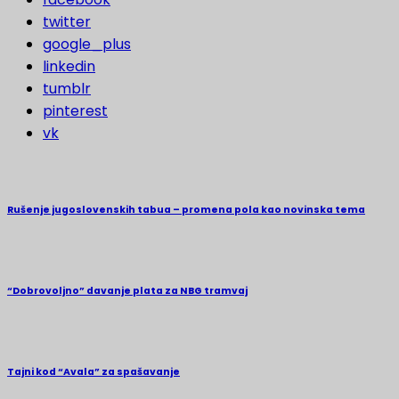
twitter
google_plus
linkedin
tumblr
pinterest
vk
Rušenje jugoslovenskih tabua – promena pola kao novinska tema
“Dobrovoljno” davanje plata za NBG tramvaj
Tajni kod “Avala” za spašavanje