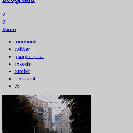
2
0
Share
facebook
twitter
google_plus
linkedin
tumblr
pinterest
vk