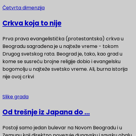
Četvrta dimenzija
Crkva koja to nije
Prva prava evangelistička (protestantska) crkva u
Beogradu sagrađena je u najteže vreme - tokom
Drugog svetskog rata. Beograd je, tako, kao grad u
kome se susreću brojne religije dobio i evangelsku
bogomolju u najteže svetsko vreme. Ali, burna istorija
nije ovoj crkvi
Slike grada
Od trešnje iz Japana do ...
Postoji samo jedan bulevar na Novom Beogradu i u
Zemunu koji direktno povezuje dunavsku i savsku obalu.