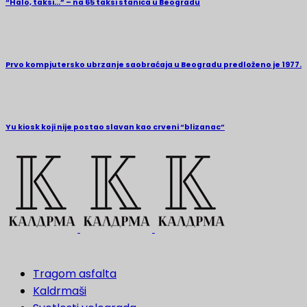
“Halo, taksi…” – na 65 taksi stanica u Beogradu
Prvo kompjutersko ubrzanje saobraćaja u Beogradu predloženo je 1977.
Yu kiosk koji nije postao slavan kao crveni “blizanac”
Tragom asfalta
Kaldrmaši