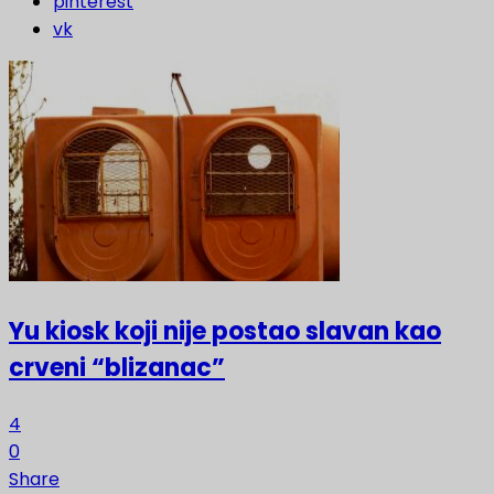
pinterest
vk
Yu kiosk koji nije postao slavan kao
crveni “blizanac”
4
0
Share