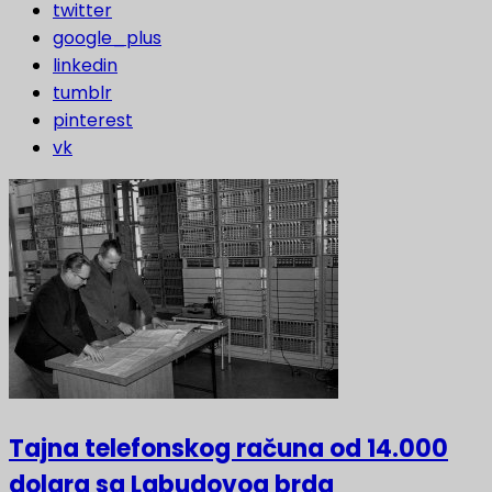
twitter
google_plus
linkedin
tumblr
pinterest
vk
Tajna telefonskog računa od 14.000
dolara sa Labudovog brda