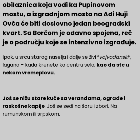
obilaznica koja vodi ka Pupinovom
mostu, a izgradnjom mosta na Adi Huji
Ovča će biti doslovno jedan beogradski
kvart. Sa Borčom je odavno spojena, reč
je o području koje se intenzivno izgrađuje.
Ipak, u srcu starog naselja i dalje se živi “
vojvođanski
“,
lagano – kada krenete ka centru sela,
kao da ste u
nekom vremeplovu.
Još se nižu stare kuće sa verandama, ograde i
raskošne kapije
. Još se sedi na šoru i zbori. Na
rumunskom ili srpskom.