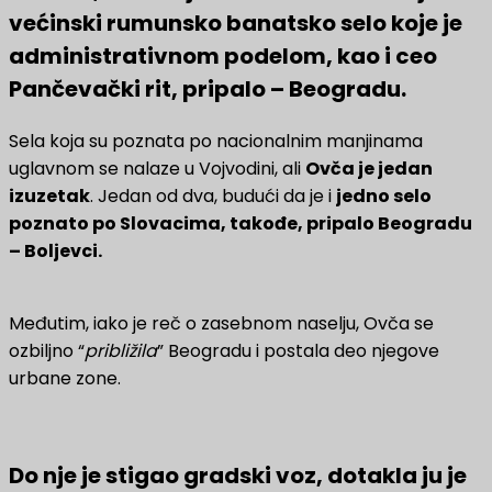
većinski rumunsko banatsko selo koje je
administrativnom podelom, kao i ceo
Pančevački rit, pripalo – Beogradu.
Sela koja su poznata po nacionalnim manjinama
uglavnom se nalaze u Vojvodini, ali
Ovča je jedan
izuzetak
. Jedan od dva, budući da je i
jedno selo
poznato po Slovacima, takođe, pripalo Beogradu
– Boljevci.
Međutim, iako je reč o zasebnom naselju, Ovča se
ozbiljno “
približila
” Beogradu i postala deo njegove
urbane zone.
Do nje je stigao gradski voz, dotakla ju je