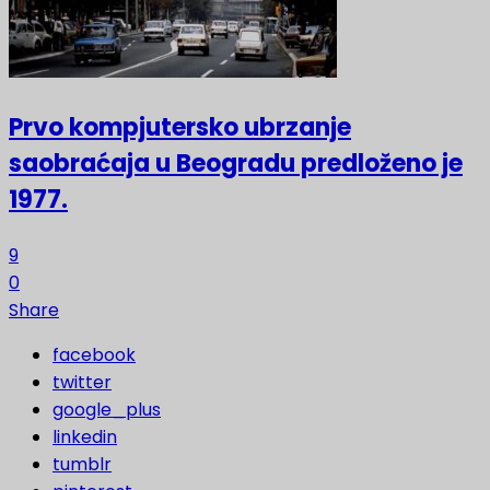
Prvo kompjutersko ubrzanje
saobraćaja u Beogradu predloženo je
1977.
9
0
Share
facebook
twitter
google_plus
linkedin
tumblr