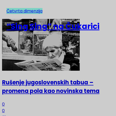
Četvrta dimenzija
NAJNOVIJE
“Sing Sing” na Čukarici
Rušenje jugoslovenskih tabua –
promena pola kao novinska tema
0
0