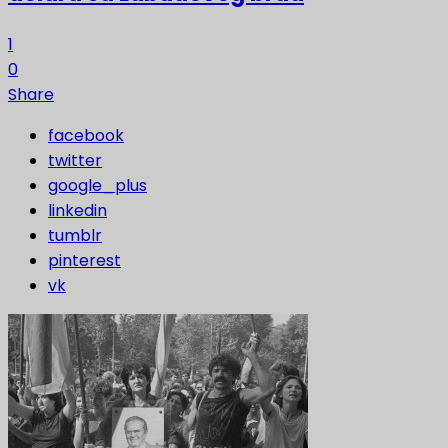
1
0
Share
facebook
twitter
google_plus
linkedin
tumblr
pinterest
vk