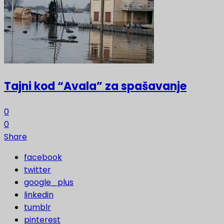
Tajni kod “Avala” za spašavanje
0
0
Share
facebook
twitter
google_plus
linkedin
tumblr
pinterest