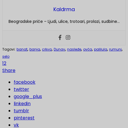
Kaldrma
Beogradske priče – Ljudi, ulice, trotoari, prolazi, sudbine…
,
,
,
,
,
,
,
,
Tagovi:
banat
banja
crkva
Dunav
nasleđe
ovča
palilula
rumuni
selo
12
Share
facebook
twitter
google_plus
linkedin
tumblr
pinterest
vk