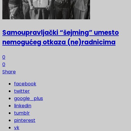
Samoupravljački “šejming” umesto
nemogućeg otkaza (ne)radnicima
0
0
Share
facebook
twitter
google_plus
linkedin
tumblr
pinterest
vk