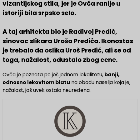
vizantijskog stila, jer je Ovča ranije u
istoriji bila srpsko selo.
A taj arhitekta bio je Radivoj Predić,
sinovac slikara Uroša Predića. Ikonostas
je trebalo da oslika Uroš Predić, ali se od
toga, nažalost, odustalo zbog cene.
Ovča je poznata po još jednom lokalitetu,
banji,
odnosno lekovitom blatu
na obodu naselja koja je,
nažalost, još uvek ostala neuređena.