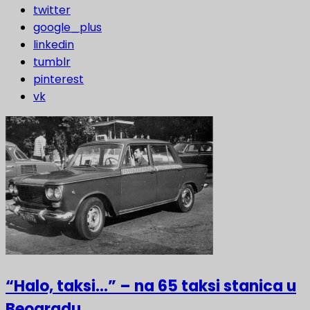
twitter
google_plus
linkedin
tumblr
pinterest
vk
“Halo, taksi…” – na 65 taksi stanica u
Beogradu