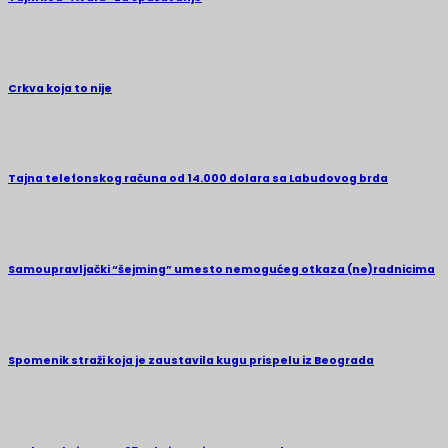
Crkva koja to nije
Tajna telefonskog računa od 14.000 dolara sa Labudovog brda
Samoupravljački “šejming” umesto nemogućeg otkaza (ne)radnicima
Spomenik straži koja je zaustavila kugu prispelu iz Beograda