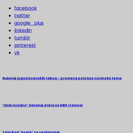
facebook
twitter
google_plus
linkedin
tumblr
pinterest
vk
Rušenje jugoslovenskih tabua – promena pola kao novinska tema
“Dobrovoljno” davanje plata za NBG tramvaj
Tajni kod “Avala” za spašavanje