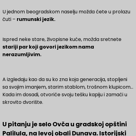
U jednom beogradskom naselju možda ćete u prolazu
čuti –
rumunski jezik.
Ispred neke stare, živopisne kuće, možda sretnete
stariji par koji govori jezikom nama
nerazumljivim.
A izgledaju kao da su ko zna koja generacija, stopljeni
sa svojim imanjem, starim stablom, trošnom klupicom…
Kada im dosadi, otvoriće svoju tešku kapiju i zamaći u
skrovito dvorište.
U pitanju je selo Ovča u gradskoj opštini
Palilula, na levoj obali Dunava. Istorijski