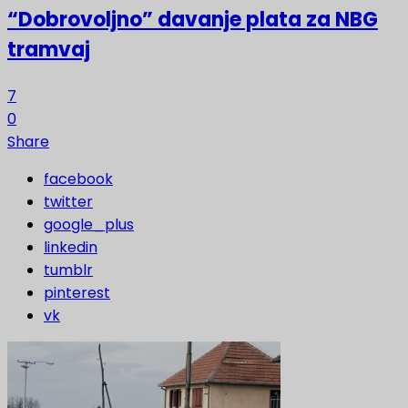
“Dobrovoljno” davanje plata za NBG
tramvaj
7
0
Share
facebook
twitter
google_plus
linkedin
tumblr
pinterest
vk