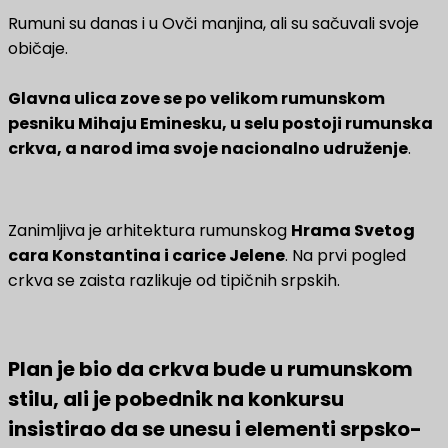
Rumuni su danas i u Ovči manjina, ali su sačuvali svoje
običaje.
Glavna ulica zove se po velikom rumunskom
pesniku Mihaju Eminesku, u selu postoji rumunska
crkva, a narod ima svoje nacionalno udruženje
.
Zanimljiva je arhitektura rumunskog
Hrama Svetog
cara Konstantina i carice Jelene
. Na prvi pogled
crkva se zaista razlikuje od tipičnih srpskih.
Plan je bio da crkva bude u rumunskom
stilu, ali je pobednik na konkursu
insistirao da se unesu i elementi srpsko-