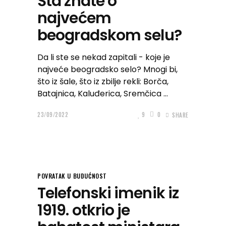
Šta znate o
najvećem
beogradskom selu?
Da li ste se nekad zapitali - koje je
najveće beogradsko selo? Mnogi bi,
što iz šale, što iz zbilje rekli: Borča,
Batajnica, Kaluđerica, Sremčica
23/09/2022
9
0
SHARE
POVRATAK U BUDUĆNOST
Telefonski imenik iz
1919. otkrio je