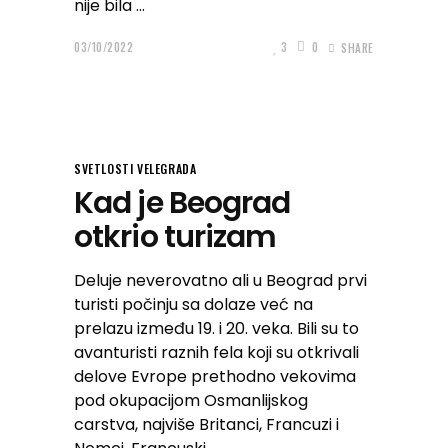
nije bila
03/10/2022
3
0
SHARE
SVETLOSTI VELEGRADA
Kad je Beograd
otkrio turizam
Deluje neverovatno ali u Beograd prvi
turisti počinju sa dolaze već na
prelazu između 19. i 20. veka. Bili su to
avanturisti raznih fela koji su otkrivali
delove Evrope prethodno vekovima
pod okupacijom Osmanlijskog
carstva, najviše Britanci, Francuzi i