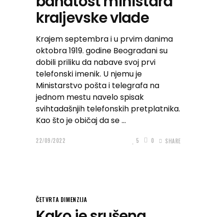
bahatost ministara
kraljevske vlade
Krajem septembra i u prvim danima
oktobra 1919. godine Beograđani su
dobili priliku da nabave svoj prvi
telefonski imenik. U njemu je
Ministarstvo pošta i telegrafa na
jednom mestu navelo spisak
svihtadašnjih telefonskih pretplatnika.
Kao što je običaj da se
22/09/2022
5
0
SHARE
ČETVRTA DIMENZIJA
Kako je srušena