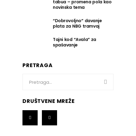
tabua – promena pola kao
novinska tema
“Dobrovoljno” davanje
plata za NBG tramvaj
Tajni kod “Avala” za
spašavanje
PRETRAGA
Search
for:
DRUŠTVENE MREŽE