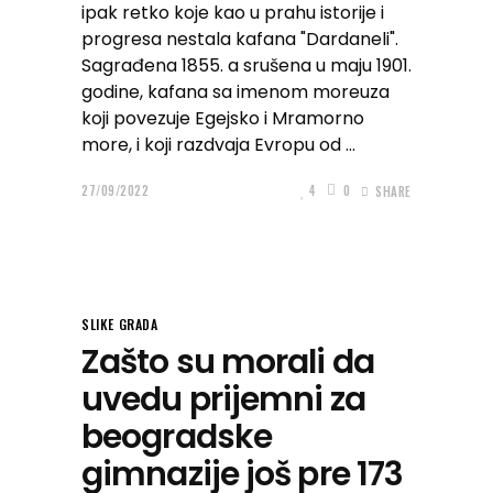
ipak retko koje kao u prahu istorije i
progresa nestala kafana "Dardaneli".
Sagrađena 1855. a srušena u maju 1901.
godine, kafana sa imenom moreuza
koji povezuje Egejsko i Mramorno
more, i koji razdvaja Evropu od
27/09/2022
4
0
SHARE
SLIKE GRADA
Zašto su morali da
uvedu prijemni za
beogradske
gimnazije još pre 173