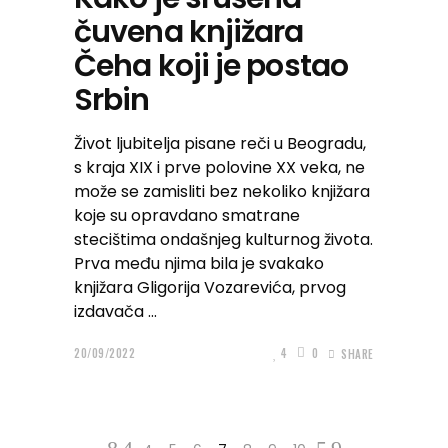
čuvena knjižara
Čeha koji je postao
Srbin
Život ljubitelja pisane reči u Beogradu,
s kraja XIX i prve polovine XX veka, ne
može se zamisliti bez nekoliko knjižara
koje su opravdano smatrane
stecištima ondašnjeg kulturnog života.
Prva među njima bila je svakako
knjižara Gligorija Vozarevića, prvog
izdavača
20/09/2022
4
0
SHARE