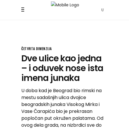
ČETVRTA DIMENZIJA
Dve ulice kao jedna
– i oduvek nose ista
imena junaka
U doba kad je Beograd bio rimski na
mestu sadašnjih ulica dvojice
beogradskih junaka Visokog Mirka i
Vase Čarapića bio je prekrasan
popločan put okružen palatama. Od
ovog dela grada, na nizbrdici sve do