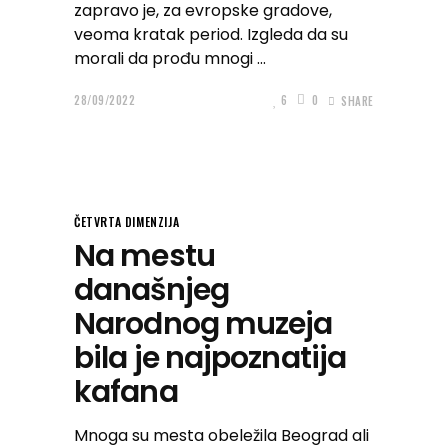
zapravo je, za evropske gradove,
veoma kratak period. Izgleda da su
morali da prođu mnogi
28/09/2022
6
0
SHARE
ČETVRTA DIMENZIJA
Na mestu
današnjeg
Narodnog muzeja
bila je najpoznatija
kafana
Mnoga su mesta obeležila Beograd ali