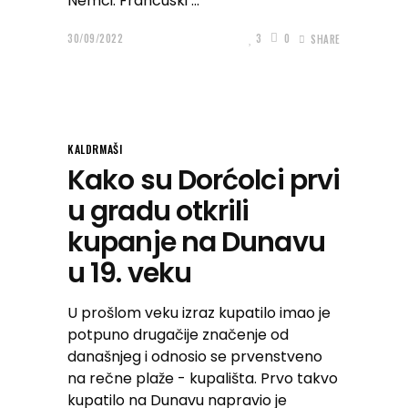
Nemci. Francuski
30/09/2022
3
0
SHARE
KALDRMAŠI
Kako su Dorćolci prvi
u gradu otkrili
kupanje na Dunavu
u 19. veku
U prošlom veku izraz kupatilo imao je
potpuno drugačije značenje od
današnjeg i odnosio se prvenstveno
na rečne plaže - kupališta. Prvo takvo
kupatilo na Dunavu napravio je