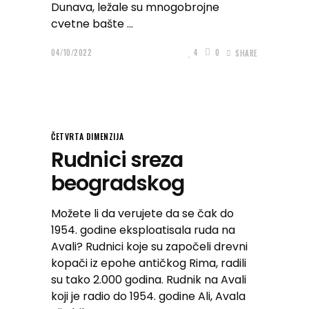
Dunava, ležale su mnogobrojne
cvetne bašte
04/10/2022
4
0
SHARE
ČETVRTA DIMENZIJA
Rudnici sreza
beogradskog
Možete li da verujete da se čak do
1954. godine eksploatisala ruda na
Avali? Rudnici koje su započeli drevni
kopači iz epohe antičkog Rima, radili
su tako 2.000 godina. Rudnik na Avali
koji je radio do 1954. godine Ali, Avala