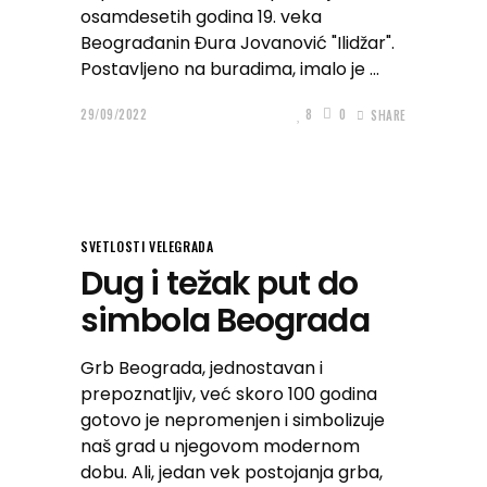
osamdesetih godina 19. veka
Beograđanin Đura Jovanović "Ilidžar".
Postavljeno na buradima, imalo je
29/09/2022
8
0
SHARE
SVETLOSTI VELEGRADA
Dug i težak put do
simbola Beograda
Grb Beograda, jednostavan i
prepoznatljiv, već skoro 100 godina
gotovo je nepromenjen i simbolizuje
naš grad u njegovom modernom
dobu. Ali, jedan vek postojanja grba,