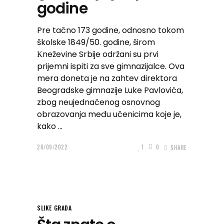
godine
Pre tačno 173 godine, odnosno tokom
školske 1849/50. godine, širom
Кneževine Srbije održani su prvi
prijemni ispiti za sve gimnazijalce. Ova
mera doneta je na zahtev direktora
Beogradske gimnazije Luke Pavlovića,
zbog neujednačenog osnovnog
obrazovanja među učenicima koje je,
kako
26/09/2022
1
0
SHARE
SLIKE GRADA