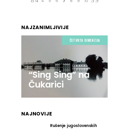
4
5
6
7
8
9
10
NAJZANIMLJIVIJE
ČETVRTA DIMENZIJA
“Sing Sing” na
Čukarici
NAJNOVIJE
Rušenje jugoslovenskih