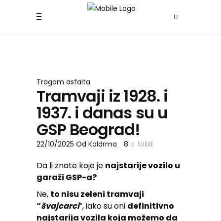
Tragom asfalta
Tramvaji iz 1928. i
1937. i danas su u
GSP Beograd!
22/10/2025
Od
Kaldrma
8
SHARE
Da li znate koje je
najstarije vozilo u
garaži GSP-a?
Ne,
to nisu zeleni tramvaji
“
švajcarci
“, iako su oni
definitivno
najstarija vozila koja možemo da