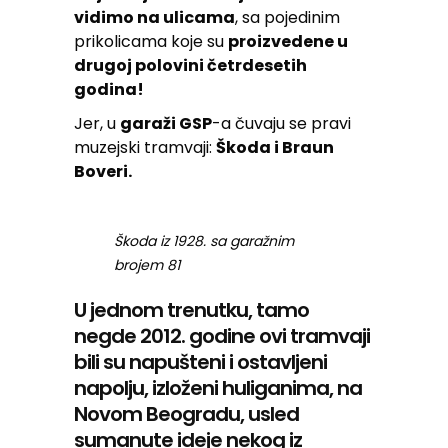
vidimo na ulicama
, sa pojedinim
prikolicama koje su
proizvedene u
drugoj polovini četrdesetih
godina!
Jer, u
garaži GSP
-a čuvaju se pravi
muzejski tramvaji:
Škoda i Braun
Boveri.
Škoda iz 1928. sa garažnim
brojem 81
U jednom trenutku, tamo
negde 2012. godine ovi tramvaji
bili su napušteni i ostavljeni
napolju, izloženi huliganima, na
Novom Beogradu, usled
sumanute ideje nekog iz