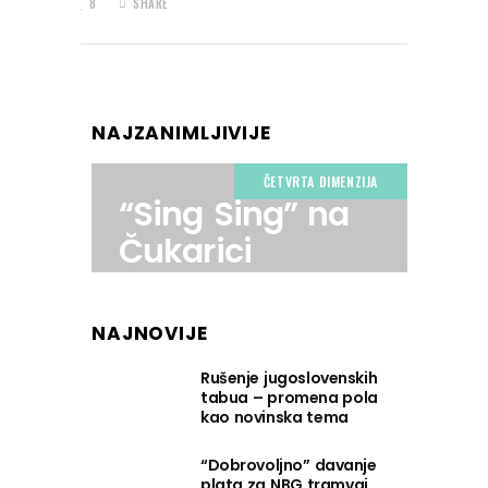
8
SHARE
NAJZANIMLJIVIJE
ČETVRTA DIMENZIJA
“Sing Sing” na
Čukarici
NAJNOVIJE
Rušenje jugoslovenskih
tabua – promena pola
kao novinska tema
“Dobrovoljno” davanje
plata za NBG tramvaj