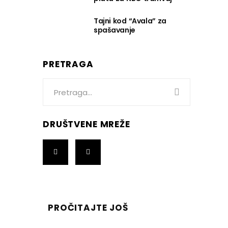
Tajni kod “Avala” za
spašavanje
PRETRAGA
Search
for:
DRUŠTVENE MREŽE
PROČITAJTE JOŠ