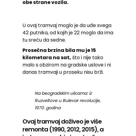
obe strane vozila.
U ovaj tramvaj moglo je da uđe svega
42 putnika, od kojih je 22 moglo da ima
tu sreću da sedne.
Prosečna brzina bila mu je 15
kilometara na sat,
što i nije tako
malo s obzirom na gradske uslove i ni
danas tramvaji u proseku nisu brži.
Na beogradskim ulicama: iz
Ruzveltove u Bulevar revolucije,
1970. godina
Ovaj tramvaj doživeo je više
remonta (1990, 2012, 2015), a