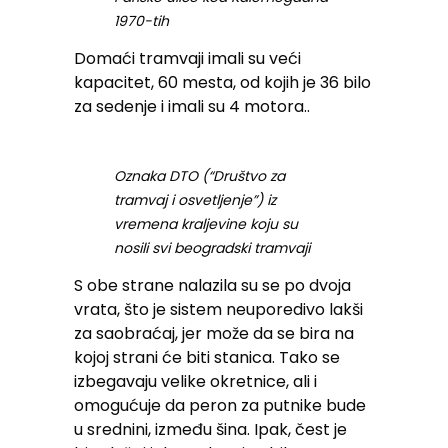
1970-tih
Domaći tramvaji imali su veći
kapacitet, 60 mesta, od kojih je 36 bilo
za sedenje i imali su 4 motora..
Oznaka DTO (“Društvo za
tramvaj i osvetljenje”) iz
vremena kraljevine koju su
nosili svi beogradski tramvaji
S obe strane nalazila su se po dvoja
vrata, što je sistem neuporedivo lakši
za saobraćaj, jer može da se bira na
kojoj strani će biti stanica. Tako se
izbegavaju velike okretnice, ali i
omogućuje da peron za putnike bude
u srednini, između šina. Ipak, čest je