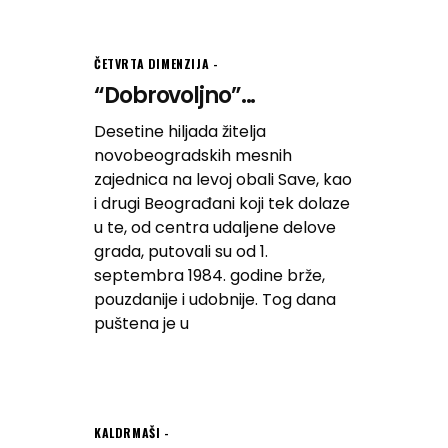
ČETVRTA DIMENZIJA
“Dobrovoljno”...
Desetine hiljada žitelja
novobeogradskih mesnih
zajednica na levoj obali Save, kao
i drugi Beograđani koji tek dolaze
u te, od centra udaljene delove
grada, putovali su od 1.
septembra 1984. godine brže,
pouzdanije i udobnije. Tog dana
puštena je u
KALDRMAŠI