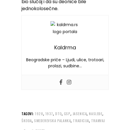
bio slučaj i da su deonice bile
jednokolosečne.
Kaldrma
Beogradske priče – Ljudi, ulice, trotoari,
prolazi, sudbine…
,
,
,
,
,
,
TAGOVI:
1928
1937
DTO
GSP
JASENICA
NASLEĐE
,
,
,
ŠKODA
SMEDEREVSKA PALANKA
TRADICIJA
TRAMVAJ