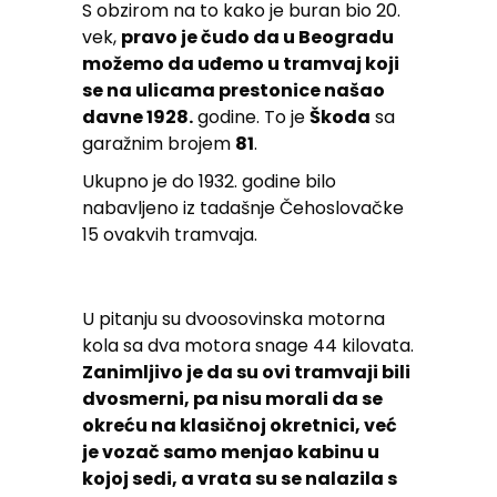
S obzirom na to kako je buran bio 20.
vek,
pravo je čudo da u Beogradu
možemo da uđemo u tramvaj koji
se na ulicama prestonice našao
davne 1928.
godine. To je
Škoda
sa
garažnim brojem
81
.
Ukupno je do 1932. godine bilo
nabavljeno iz tadašnje Čehoslovačke
15 ovakvih tramvaja.
U pitanju su dvoosovinska motorna
kola sa dva motora snage 44 kilovata.
Zanimljivo je da su ovi tramvaji bili
dvosmerni, pa nisu morali da se
okreću na klasičnoj okretnici, već
je vozač samo menjao kabinu u
kojoj sedi, a vrata su se nalazila s