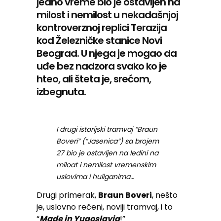
jedno vreme bio je ostavljen na
milost i nemilost u nekadašnjoj
kontroverznoj replici Terazija
kod Železničke stanice Novi
Beograd. U njega je mogao da
uđe bez nadzora svako ko je
hteo, ali šteta je, srećom,
izbegnuta.
I drugi istorijski tramvaj “Braun
Boveri” (“Jasenica”) sa brojem
27 bio je ostavljen na ledini na
miloat i nemilost vremenskim
uslovima i huliganima…
Drugi primerak,
Braun Boveri
, nešto
je, uslovno rečeni, noviji tramvaj, i to
“
Made in Yugoslavia
!”