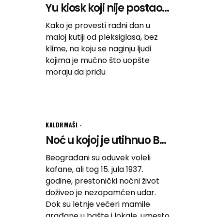
Yu kiosk koji nije postao...
Kako je provesti radni dan u
maloj kutiji od pleksiglasa, bez
klime, na koju se naginju ljudi
kojima je mučno što uopšte
moraju da priđu
KALDRMAŠI
Noć u kojoj je utihnuo B...
Beograđani su oduvek voleli
kafane, ali tog 15. jula 1937.
godine, prestonički noćni život
doživeo je nezapamćen udar.
Dok su letnje večeri mamile
građane u bašte i lokale, umesto