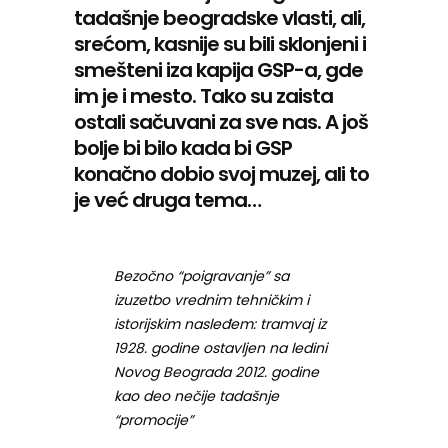
tadašnje beogradske vlasti, ali,
srećom, kasnije su bili sklonjeni i
smešteni iza kapija GSP-a, gde
im je i mesto. Tako su zaista
ostali sačuvani za sve nas. A još
bolje bi bilo kada bi GSP
konačno dobio svoj muzej, ali to
je već druga tema…
Bezočno “poigravanje” sa
izuzetbo vrednim tehničkim i
istorijskim nasleđem: tramvaj iz
1928. godine ostavljen na ledini
Novog Beograda 2012. godine
kao deo nečije tadašnje
“promocije”