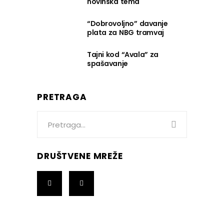
novinska tema
“Dobrovoljno” davanje
plata za NBG tramvaj
Tajni kod “Avala” za
spašavanje
PRETRAGA
Search
for:
DRUŠTVENE MREŽE