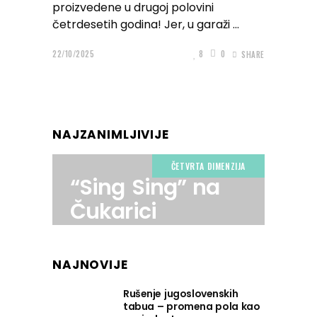
proizvedene u drugoj polovini
četrdesetih godina! Jer, u garaži
22/10/2025
8
0
SHARE
NAJZANIMLJIVIJE
ČETVRTA DIMENZIJA
“Sing Sing” na
Čukarici
NAJNOVIJE
Rušenje jugoslovenskih
tabua – promena pola kao