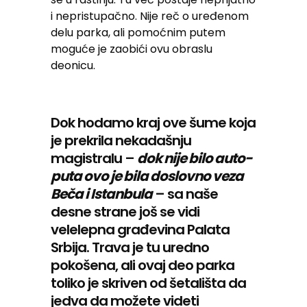
i nepristupačno. Nije reč o uređenom
delu parka, ali pomoćnim putem
moguće je zaobići ovu obraslu
deonicu.
Dok hodamo kraj ove šume koja
je prekrila nekadašnju
magistralu –
dok nije bilo auto-
puta ovo je bila doslovno veza
Beča i Istanbula
– sa naše
desne strane još se vidi
velelepna građevina Palata
Srbija. Trava je tu uredno
pokošena, ali ovaj deo parka
toliko je skriven od šetališta da
jedva da možete videti