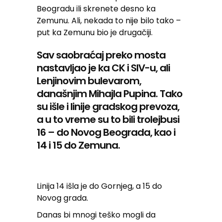
Beogradu ili skrenete desno ka
Zemunu. Ali, nekada to nije bilo tako –
put ka Zemunu bio je drugačiji.
Sav saobraćaj preko mosta
nastavljao je ka CK i SIV-u, ali
Lenjinovim bulevarom,
današnjim Mihajla Pupina. Tako
su išle i linije gradskog prevoza,
a u to vreme su to bili trolejbusi
16 – do Novog Beograda, kao i
14 i 15 do Zemuna.
Linija 14 išla je do Gornjeg, a 15 do
Novog grada.
Danas bi mnogi teško mogli da