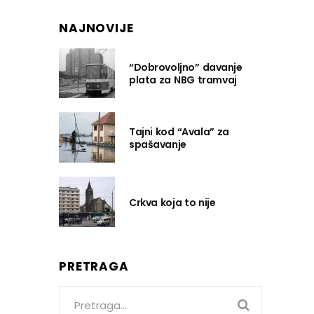
NAJNOVIJE
“Dobrovoljno” davanje
plata za NBG tramvaj
Tajni kod “Avala” za
spašavanje
Crkva koja to nije
PRETRAGA
Search
for: