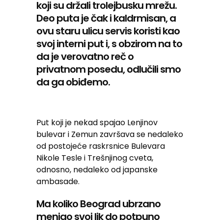
koji su držali trolejbusku mrežu.
Deo puta je čak i kaldrmisan, a
ovu staru ulicu servis koristi kao
svoj interni put i, s obzirom na to
da je verovatno reč o
privatnom posedu, odlučili smo
da ga obiđemo.
Put koji je nekad spajao Lenjinov
bulevar i Zemun završava se nedaleko
od postojeće raskrsnice Bulevara
Nikole Tesle i Trešnjinog cveta,
odnosno, nedaleko od japanske
ambasade.
Ma koliko Beograd ubrzano
menjao svoj lik do potpuno