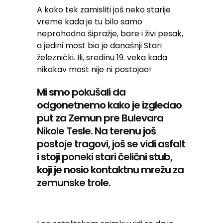
A kako tek zamisliti još neko starije
vreme kada je tu bilo samo
neprohodno šipražje, bare i živi pesak,
a jedini most bio je današnji Stari
železnički. Ili, sredinu 19. veka kada
nikakav most nije ni postojao!
Mi smo pokušali da
odgonetnemo kako je izgledao
put za Zemun pre Bulevara
Nikole Tesle. Na terenu još
postoje tragovi, još se vidi asfalt
i stoji poneki stari čelični stub,
koji je nosio kontaktnu mrežu za
zemunske trole.