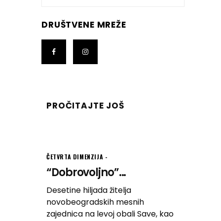
DRUŠTVENE MREŽE
PROČITAJTE JOŠ
ČETVRTA DIMENZIJA
“Dobrovoljno”...
Desetine hiljada žitelja
novobeogradskih mesnih
zajednica na levoj obali Save, kao