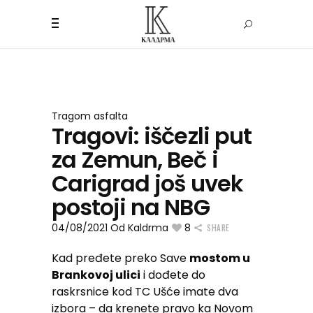
Tragom asfalta
Tragovi: iščezli put
za Zemun, Beč i
Carigrad još uvek
postoji na NBG
04/08/2021
Od
Kaldrma
8
SHARE
Kad pređete preko Save
mostom u
Brankovoj ulici
i dođete do
raskrsnice kod TC Ušće imate dva
izbora – da krenete pravo ka Novom