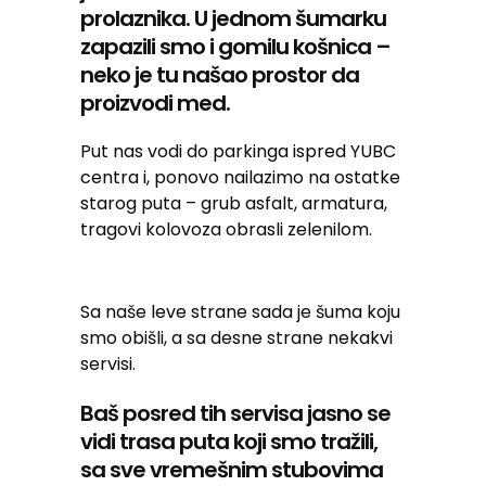
prolaznika. U jednom šumarku
zapazili smo i gomilu košnica –
neko je tu našao prostor da
proizvodi med.
Put nas vodi do parkinga ispred YUBC
centra i, ponovo nailazimo na ostatke
starog puta – grub asfalt, armatura,
tragovi kolovoza obrasli zelenilom.
Sa naše leve strane sada je šuma koju
smo obišli, a sa desne strane nekakvi
servisi.
Baš posred tih servisa jasno se
vidi trasa puta koji smo tražili,
sa sve vremešnim stubovima