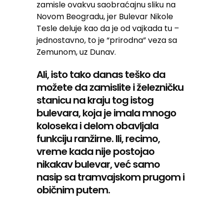
zamisle ovakvu saobraćajnu sliku na
Novom Beogradu, jer Bulevar Nikole
Tesle deluje kao da je od vajkada tu –
jednostavno, to je “prirodna” veza sa
Zemunom, uz Dunav.
Ali, isto tako danas teško da
možete da zamislite i železničku
stanicu na kraju tog istog
bulevara, koja je imala mnogo
koloseka i delom obavljala
funkciju ranžirne. Ili, recimo,
vreme kada nije postojao
nikakav bulevar, već samo
nasip sa tramvajskom prugom i
običnim putem.