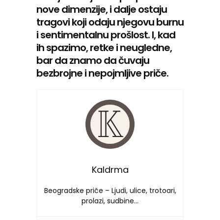
nove dimenzije, i dalje ostaju
tragovi koji odaju njegovu burnu
i sentimentalnu prošlost. I, kad
ih spazimo, retke i neugledne,
bar da znamo da čuvaju
bezbrojne i nepojmljive priče.
Kaldrma
Beogradske priče – Ljudi, ulice, trotoari,
prolazi, sudbine…