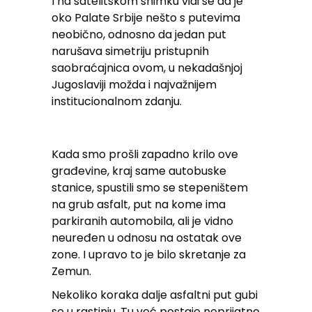
I na satelitskom snimku vidi se da je
oko Palate Srbije nešto s putevima
neobično, odnosno da jedan put
narušava simetriju pristupnih
saobraćajnica ovom, u nekadašnjoj
Jugoslaviji možda i najvažnijem
institucionalnom zdanju.
Kada smo prošli zapadno krilo ove
građevine, kraj same autobuske
stanice, spustili smo se stepeništem
na grub asfalt, put na kome ima
parkiranih automobila, ali je vidno
neuređen u odnosu na ostatak ove
zone. I upravo to je bilo skretanje za
Zemun.
Nekoliko koraka dalje asfaltni put gubi
se u rastinju. Tu već postaje neprijatno