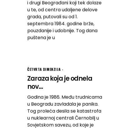
i drugi Beograđani koji tek dolaze
u te, od centra udaljene delove
grada, putovali su od 1.
septembra 1984. godine brže,
pouzdanije i udobnije. Tog dana
puštena je u
ČETVRTA DIMENZIJA
Zaraza koja je odnela
nov...
Godina je 1986. Među trudnicama
u Beogradu zavladala je panika.
Tog proleća desila se katastrofa
u nuklearnoj centrali Černobilj u
Sovjetskom savezu, od koje je