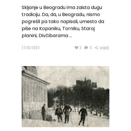
Skijanje u Beogradu ima zaista dugu
tradiciju. Da, da, u Beogradu, nismo
pogrešli pa tako napisali, umesto da
piše na Kopaniku, Torniku, Staroj
planini, Divčibarama
27/03/2023
3
0
SHARE