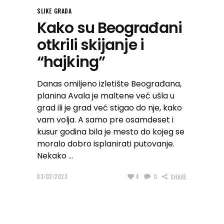
SLIKE GRADA
Kako su Beograđani
otkrili skijanje i
“hajking”
Danas omiljeno izletište Beograđana,
planina Avala je maltene već ušla u
grad ili je grad već stigao do nje, kako
vam volja. A samo pre osamdeset i
kusur godina bila je mesto do kojeg se
moralo dobro isplanirati putovanje.
Nekako
03/02/2023
4
0
SHARE