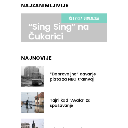
NAJZANIMLJIVIJE
ČETVRTA DIMENZIJA
“Sing Sing” na
Čukarici
NAJNOVIJE
“Dobrovoljno” davanje
plata za NBG tramvaj
Tajni kod “Avala” za
spašavanje