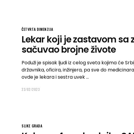
ČETVRTA DIMENZIJA
Lekar koji je zastavom s
sačuvao brojne živote
Poduži je spisak ljudi iz celog sveta kojima će Sr
državnika, oficira, inžinjera, pa sve do medicinara,
ovde je lekara i sestra uvek
23/02/2023
SLIKE GRADA