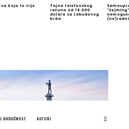
kva koja to nije
Tajna telefonskog
Samoupra
računa od 14.000
“šejming
dolara sa Labudovog
nemoguć
brda
(ne)radn
U BUDUĆNOST
AUTORI