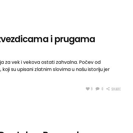
a zvezdicama i prugama
bija za vek i vekova ostati zahvalna. Počev od
 koji su upisani zlatnim slovima u našu istoriju jer
9
0
SHARE