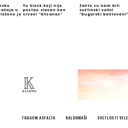
rsko
Yu kiosk koji nije
Zašto su nam bili
raćaja u
postao slavan kao
suštinski važni
loženo je
crveni “blizanac”
“bugarski baštovani
TRAGOM ASFALTA
KALDRMAŠI
SVETLOSTI VEL