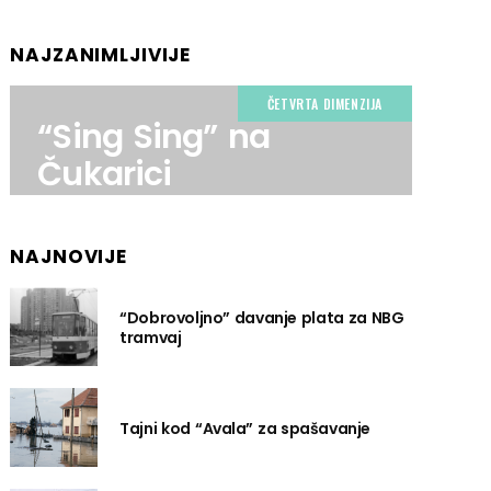
NAJZANIMLJIVIJE
ČETVRTA DIMENZIJA
“Sing Sing” na
Čukarici
NAJNOVIJE
“Dobrovoljno” davanje plata za NBG
tramvaj
Tajni kod “Avala” za spašavanje