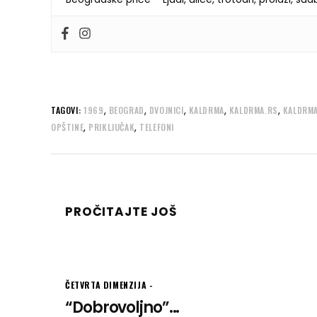
,
,
,
,
,
TAGOVI:
1969
BEOGRAD
DVOJNICI
KALDRMA
KALDRMA.RS
KALDRMA
,
,
OPŠTINE
PRIKLJUČAK
TELEFONI
PROČITAJTE JOŠ
ČETVRTA DIMENZIJA
“Dobrovoljno”...