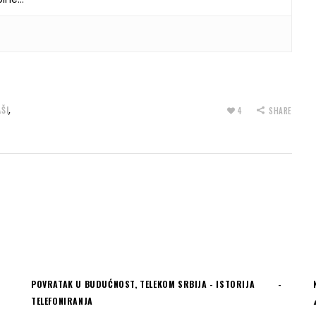
,
ŠI
4
SHARE
POVRATAK U BUDUĆNOST
,
TELEKOM SRBIJA - ISTORIJA
TELEFONIRANJA