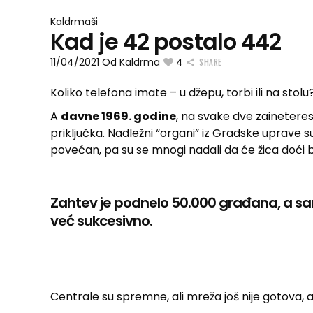
Kaldrmaši
Kad je 42 postalo 442
11/04/2021
Od
Kaldrma
4
SHARE
Koliko telefona imate – u džepu, torbi ili na stolu
A
davne 1969. godine
, na svake dve zaineter
priključka. Nadležni “organi” iz Gradske uprave s
povećan, pa su se mnogi nadali da će žica doći 
Zahtev je podnelo 50.000 građana, a sam
već sukcesivno.
Centrale su spremne, ali mreža još nije gotova, a 