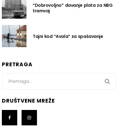
“Dobrovoljno” davanje plata za NBG
tramvaj
Tajni kod “Avala” za spašavanje
PRETRAGA
Search
for:
DRUŠTVENE MREŽE