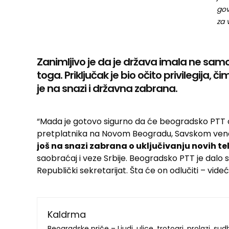
gov
za 
Zanimljivo je da je država imala ne sam
toga. Priključak je bio očito privilegija, 
je na snazi i državna zabrana.
“Mada je gotovo sigurno da će beogradsko PTT 
pretplatnika na Novom Beogradu, Savskom vencu
još na snazi zabrana o uključivanju novih t
saobraćaj i veze Srbije. Beogradsko PTT je dalo s
Republički sekretarijat. Šta će on odlučiti – vid
Kaldrma
Beogradske priče – Ljudi, ulice, trotoari, prolazi, su