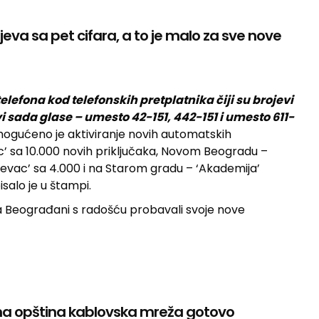
rojeva sa pet cifara, a to je malo za sve nove
lefona kod telefonskih pretplatnika čiji su brojevi
evi sada glase – umesto 42-151, 442-151 i umesto 611-
gućeno je aktiviranje novih automatskih
c’ sa 10.000 novih priključaka, Novom Beogradu –
evac’ sa 4.000 i na Starom gradu – ‘Akademija’
isalo je u štampi.
 a Beograđani s radošću probavali svoje nove
vima opština kablovska mreža gotovo