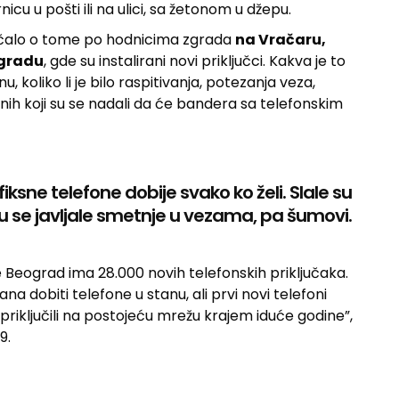
icu u pošti ili na ulici, sa žetonom u džepu.
pričalo o tome po hodnicima zgrada
na Vračaru,
ogradu
, gde su instalirani novi priključci. Kakva je to
 koliko li je bilo raspitivanja, potezanja veza,
 onih koji su se nadali da će bandera sa telefonskim
sne telefone dobije svako ko želi. Slale su
su se javljale smetnje u vezama, pa šumovi.
če Beograd ima 28.000 novih telefonskih priključaka.
na dobiti telefone u stanu, ali prvi novi telefoni
priključili na postojeću mrežu krajem iduće godine”,
9.