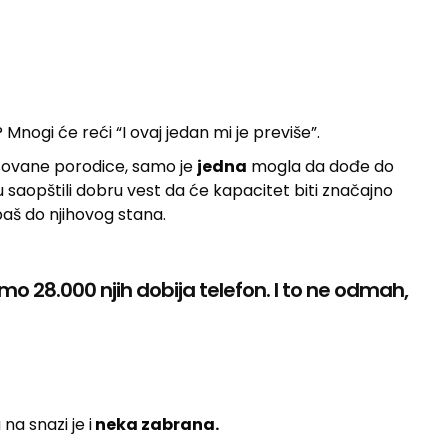
? Mnogi će reći “I ovaj jedan mi je previše”.
esovane porodice, samo je
jedna
mogla da dođe do
u saopštili dobru vest da će kapacitet biti značajno
baš do njihovog stana.
o 28.000 njih dobija telefon. I to ne odmah,
na snazi je i
neka zabrana.