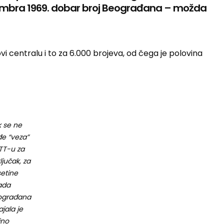
embra 1969. dobar broj Beograđana – možda
 centralu i to za 6.000 brojeva, od čega je polovina
 se ne
e “veza”
TT-u za
ključak, za
etine
jada
ograđana
ajala je
ino