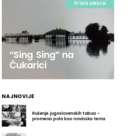
ČETVRTA DIMENZIJA
“Sing Sing” na
Čukarici
NAJNOVIJE
Rušenje jugoslovenskih tabua –
promena pola kao novinska tema