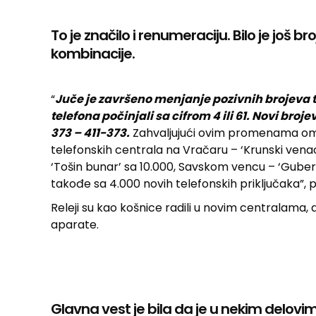
To je značilo i renumeraciju. Bilo je još b
kombinacije.
“
Juče je završeno menjanje pozivnih brojeva te
telefona počinjali sa cifrom 4 ili 61. Novi broj
373 – 411-373.
Zahvaljujući ovim promenama omo
telefonskih centrala na Vračaru – ‘Krunski vena
‘Tošin bunar’ sa 10.000, Savskom vencu – ‘Guber
takođe sa 4.000 novih telefonskih priključaka”, p
Releji su kao košnice radili u novim centralama,
aparate.
Glavna vest je bila da je u nekim delo