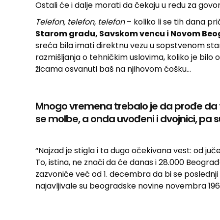
Ostali će i dalje morati da čekaju u redu za govorn
Telefon, telefon, telefon
– koliko li se tih dana 
Starom gradu, Savskom vencu i Novom Be
sreća bila imati direktnu vezu u sopstvenom stanu,
razmišljanja o tehničkim uslovima, koliko je bilo
žicama osvanuti baš na njihovom ćošku…
Mnogo vremena trebalo je da prođe da fik
se molbe, a onda uvođeni i dvojnici, pa 
“Najzad je stigla i ta dugo očekivana vest: od ju
To, istina, ne znači da će danas i 28.000 Beograđa
zazvoniće već od 1. decembra da bi se poslednji 
najavljivale su beogradske novine novembra 196