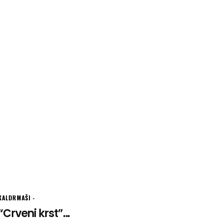
KALDRMAŠI
“Crveni krst”...