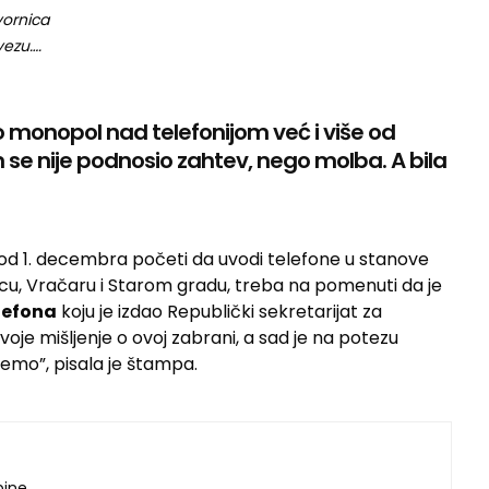
ornica
vezu….
o monopol nad telefonijom već i više od
čim se nije podnosio zahtev, nego molba. A bila
od 1. decembra početi da uvodi telefone u stanove
, Vračaru i Starom gradu, treba na pomenuti da je
elefona
koju je izdao Republički sekretarijat za
voje mišljenje o ovoj zabrani, a sad je na potezu
ećemo”, pisala je štampa.
dbine…