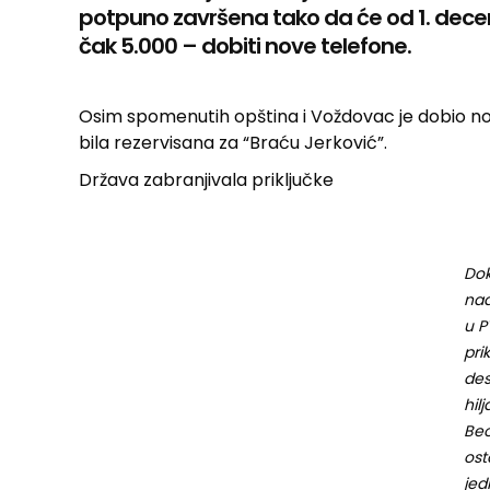
potpuno završena tako da će od 1. dec
čak 5.000 – dobiti nove telefone.
Osim spomenutih opština i Voždovac je dobio novi
bila rezervisana za “Braću Jerković”.
Država zabranjivala priključke
Dok
nađ
u P
pri
des
hil
Be
ost
jed