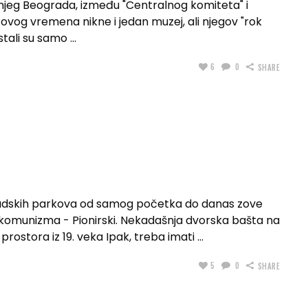
ašnjeg Beograda, između "Centralnog komiteta" i
tovog vremena nikne i jedan muzej, ali njegov "rok
ostali su samo
6
0
SHARE
gradskih parkova od samog početka do danas zove
omunizma - Pionirski. Nekadašnja dvorska bašta na
 prostora iz 19. veka Ipak, treba imati
5
0
SHARE