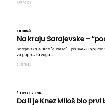
28/07/2022
KALDRMAŠI
Na kraju Sarajevske – “po
Sarajevska je ulica "čudesa" – još uvek u njoj ima
za popravku vaga
01/06/2022
ČETVRTA DIMENZIJA
Da li je Knez Miloš bio prv