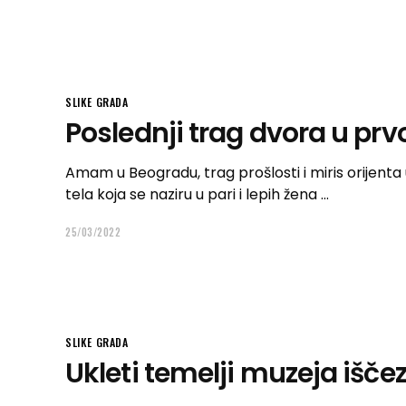
SLIKE GRADA
Poslednji trag dvora u p
Amam u Beogradu, trag prošlosti i miris orijenta 
tela koja se naziru u pari i lepih žena
25/03/2022
SLIKE GRADA
Ukleti temelji muzeja išče