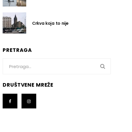
Crkva koja to nije
PRETRAGA
Search
for:
DRUŠTVENE MREŽE