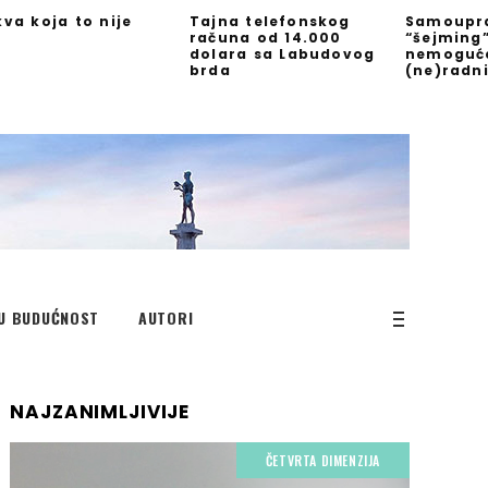
kva koja to nije
Tajna telefonskog
Samoupra
računa od 14.000
“šejming
dolara sa Labudovog
nemoguć
brda
(ne)radn
U BUDUĆNOST
AUTORI
NAJZANIMLJIVIJE
ČETVRTA DIMENZIJA