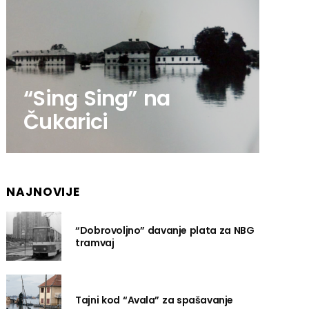
“Sing Sing” na
Čukarici
NAJNOVIJE
“Dobrovoljno” davanje plata za NBG
tramvaj
Tajni kod “Avala” za spašavanje