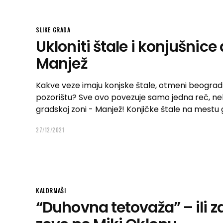
SLIKE GRADA
Ukloniti štale i konjušnice 
Manjež
Kakve veze imaju konjske štale, otmeni beogradsk
pozorištu? Sve ovo povezuje samo jedna reč, nekak
gradskoj zoni - Manjež! Konjičke štale na mestu
27/12/2021
KALDRMAŠI
“Duhovna tetovaža” – ili z