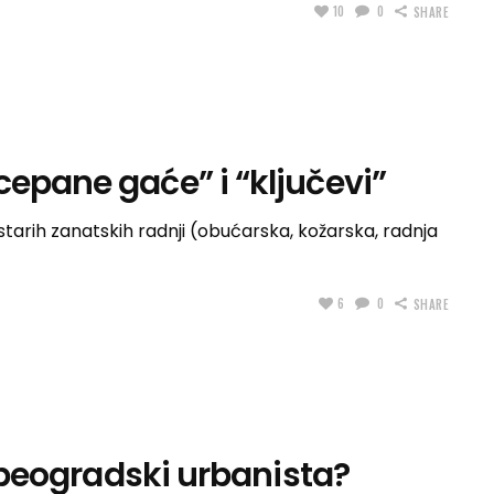
10
0
SHARE
cepane gaće” i “ključevi”
 starih zanatskih radnji (obućarska, kožarska, radnja
6
0
SHARE
i beogradski urbanista?