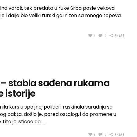
alna varoš, tek predata u ruke Srba posle vekova
e i dalje bio veliki turski garnizon sa mnogo topova.
3
0
SHARE
 – stabla sađena rukama
 istorije
a kurs u spoljnoj politici i raskinula saradnju sa
og pakta, došlo je, pored ostalog, i do promene u
 Tito je isticao da
2
0
SHARE