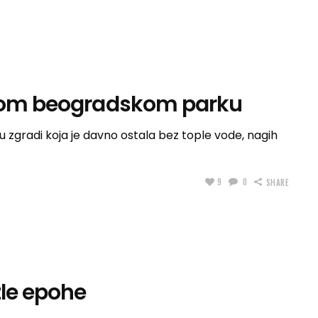
rvom beogradskom parku
u zgradi koja je davno ostala bez tople vode, nagih
9
0
SHARE
zle epohe