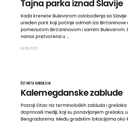
Tajna parka iznad Slavije
Kada krenete Bulevarom oslobođenja sa Slavije
uređen park koji počinje odmah iza Birčaninove u
pomenutom Birčaninovom i samim Bulevarom. De
nanos pretvorena u
06/09/2022
ČETVRTA DIMENZIJA
Kalemegdanske zablude
Postoji čitav niz terminoloških zabluda i grešak
doprinosili mediji, koji su ponavljanjem grešak
Beograđanima. Među gradskim lokacijama oko ko