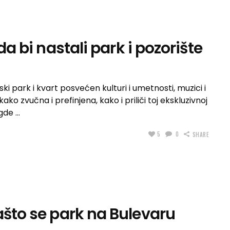
da bi nastali park i pozorište
i park i kvart posvećen kulturi i umetnosti, muzici i
o zvučna i prefinjena, kako i priliči toj ekskluzivnoj
 gde
5
0
SHARE
ašto se park na Bulevaru