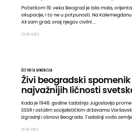
Početkom 19. veka Beograd je bila mala, orijent
okupacije, i to ne u potpunosti. Na Kalemegdanu j
Ali sam grad, onaj njegov civilni
26/04/2022
ČETVRTA DIMENZIJA
Živi beogradski spomenik
najvažnijih ličnosti svetske
Kada je 1948. godine tadašnja Jugoslavija promenil
SSSR i ostalim socijalističkim državama Varšavsk
izgradnji i obnovi Beograda. Tadašnji vođa zemlje
19/04/2022