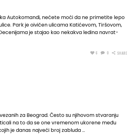
 ka Autokomandi, nećete moći da ne primetite lepo
lice. Park je oivičen ulicama Katićevom, Tiršovom,
cenijama je stajao kao nekakva ledina navrat-
6
0
SHARE
a vezanih za Beograd. Često su njihovom stvaranju
a, uticali na to da se one vremenom ukorene među
jih je danas najveći broj zabluda