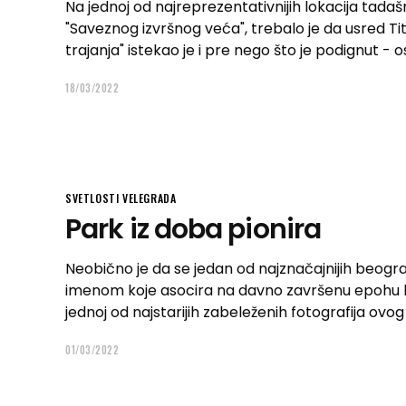
Na jednoj od najreprezentativnijih lokacija tad
"Saveznog izvršnog veća", trebalo je da usred Ti
trajanja" istekao je i pre nego što je podignut - 
18/03/2022
SVETLOSTI VELEGRADA
Park iz doba pionira
Neobično je da se jedan od najznačajnijih beo
imenom koje asocira na davno završenu epohu k
jednoj od najstarijih zabeleženih fotografija ovog
01/03/2022