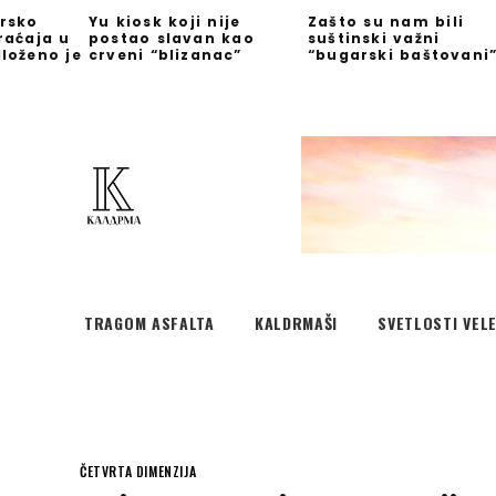
rsko
Yu kiosk koji nije
Zašto su nam bili
raćaja u
postao slavan kao
suštinski važni
loženo je
crveni “blizanac”
“bugarski baštovani
TRAGOM ASFALTA
KALDRMAŠI
SVETLOSTI VEL
ČETVRTA DIMENZIJA