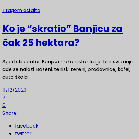
Tragom asfalta
Ko je “skratio” Banjicu za
čak 25 hektara?
Sportski centar Banjica - ako ništa drugo bar svi znaju
gde se nalazi. Bazeni, teniski tereni, prodavnice, kafei,
auto škola
11/12/2023
7
0
Share
facebook
twitter