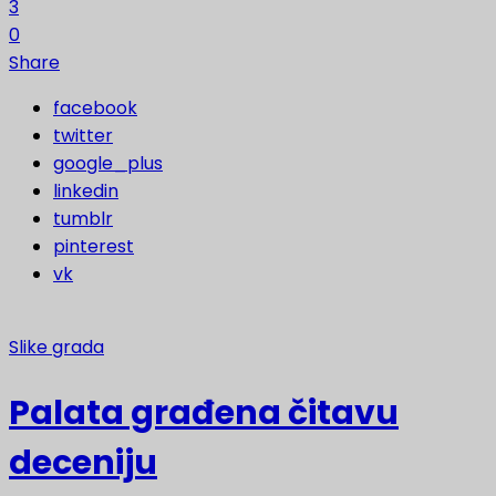
3
0
Share
facebook
twitter
google_plus
linkedin
tumblr
pinterest
vk
Slike grada
Palata građena čitavu
deceniju