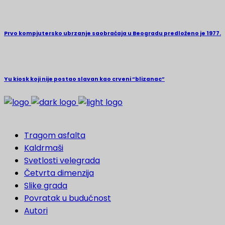
Prvo kompjutersko ubrzanje saobraćaja u Beogradu predloženo je 1977.
Yu kiosk koji nije postao slavan kao crveni “blizanac”
Tragom asfalta
Kaldrmaši
Svetlosti velegrada
Četvrta dimenzija
Slike grada
Povratak u budućnost
Autori