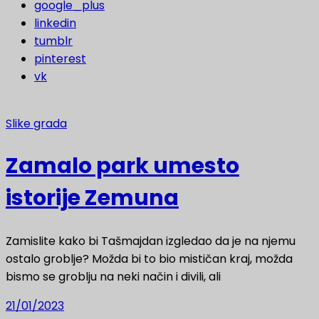
google_plus
linkedin
tumblr
pinterest
vk
Slike grada
Zamalo park umesto
istorije Zemuna
Zamislite kako bi Tašmajdan izgledao da je na njemu
ostalo groblje? Možda bi to bio mističan kraj, možda
bismo se groblju na neki način i divili, ali
21/01/2023