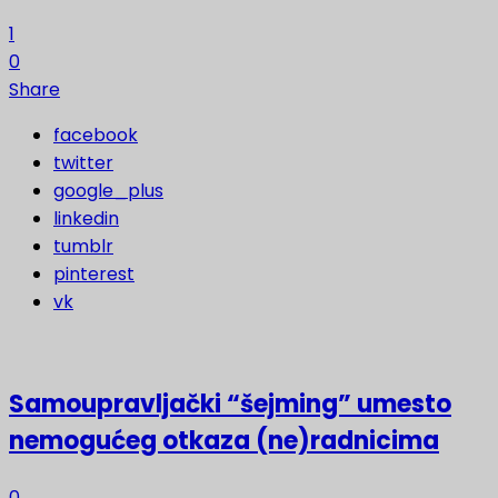
1
0
Share
facebook
twitter
google_plus
linkedin
tumblr
pinterest
vk
Samoupravljački “šejming” umesto
nemogućeg otkaza (ne)radnicima
0