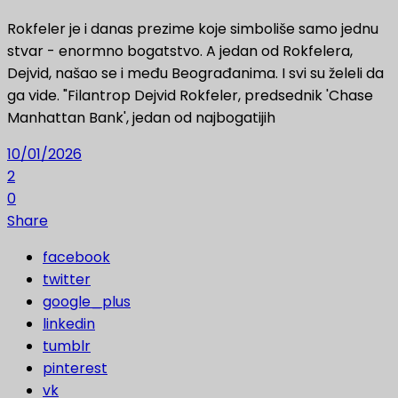
Rokfeler je i danas prezime koje simboliše samo jednu
stvar - enormno bogatstvo. A jedan od Rokfelera,
Dejvid, našao se i među Beograđanima. I svi su želeli da
ga vide. "Filantrop Dejvid Rokfeler, predsednik 'Chase
Manhattan Bank', jedan od najbogatijih
10/01/2026
2
0
Share
facebook
twitter
google_plus
linkedin
tumblr
pinterest
vk