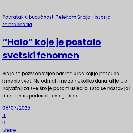
Povratak u budućnost
,
Telekom Srbija - istorija
telefoniranja
“Halo” koje je postalo
svetski fenomen
Bio je to poziv obavljen nasred ulice koji je potpuno
izmenio svet. Ne odmah i ne za nekoliko dana, ali je bio
najvažniji za sve što je potom usledilo. I što se nastavlja i
dan danas, pedeset i dve godine
05/07/2025
4
0
Share