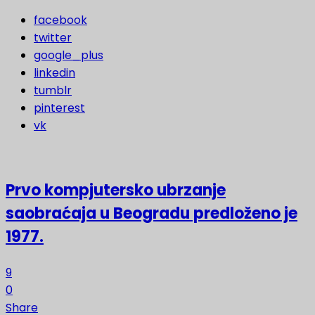
facebook
twitter
google_plus
linkedin
tumblr
pinterest
vk
Prvo kompjutersko ubrzanje
saobraćaja u Beogradu predloženo je
1977.
9
0
Share