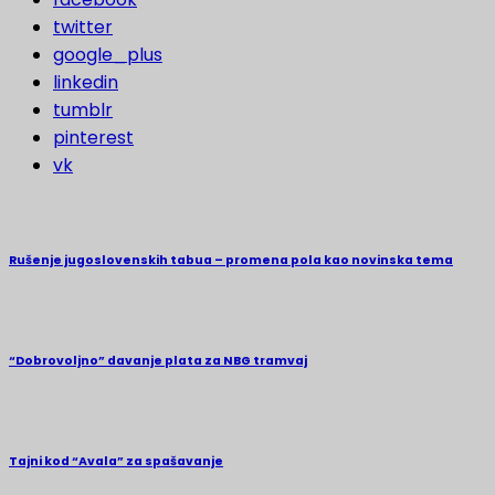
twitter
google_plus
linkedin
tumblr
pinterest
vk
Rušenje jugoslovenskih tabua – promena pola kao novinska tema
“Dobrovoljno” davanje plata za NBG tramvaj
Tajni kod “Avala” za spašavanje