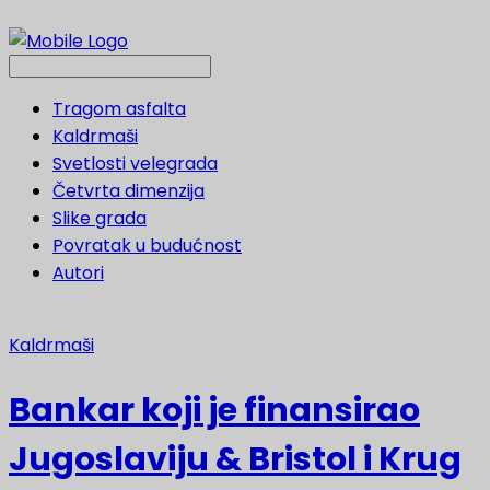
Tragom asfalta
Kaldrmaši
Svetlosti velegrada
Četvrta dimenzija
Slike grada
Povratak u budućnost
Autori
Kaldrmaši
Bankar koji je finansirao
Jugoslaviju & Bristol i Krug