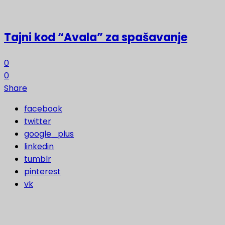
Tajni kod “Avala” za spašavanje
0
0
Share
facebook
twitter
google_plus
linkedin
tumblr
pinterest
vk