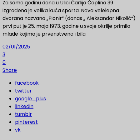
Za samo godinu dana u Ulici Čarlija Čaplina 39
izgrađena je velika kuća sporta. Nova velelepna
dvorana nazvana „Pionir“ (danas „ Aleksandar Nikolić“)
prvi put je 25. maja 1973. godine u svoje okrilje primila
mlade kojima je prvenstveno i bila
02/01/2025
3
0
Share
facebook
twitter
google_plus
linkedin
tumblr
pinterest
vk