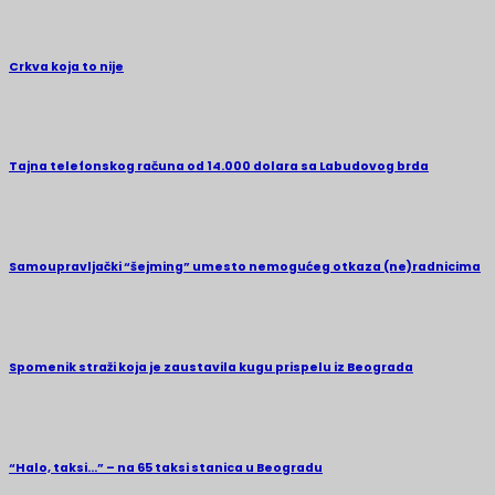
Crkva koja to nije
Tajna telefonskog računa od 14.000 dolara sa Labudovog brda
Samoupravljački “šejming” umesto nemogućeg otkaza (ne)radnicima
Spomenik straži koja je zaustavila kugu prispelu iz Beograda
“Halo, taksi…” – na 65 taksi stanica u Beogradu