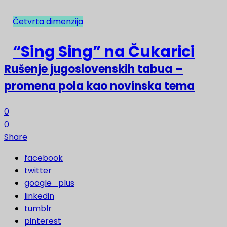
Četvrta dimenzija
NAJNOVIJE
“Sing Sing” na Čukarici
Rušenje jugoslovenskih tabua –
promena pola kao novinska tema
0
0
Share
facebook
twitter
google_plus
linkedin
tumblr
pinterest