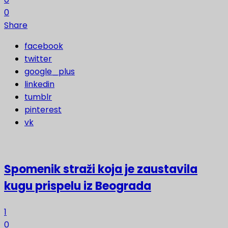
0
Share
facebook
twitter
google_plus
linkedin
tumblr
pinterest
vk
Spomenik straži koja je zaustavila
kugu prispelu iz Beograda
1
0