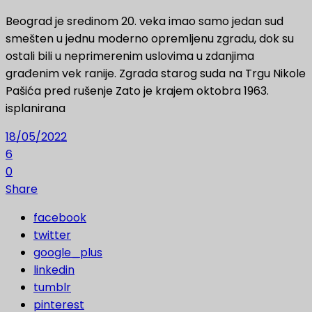
Beograd je sredinom 20. veka imao samo jedan sud
smešten u jednu moderno opremljenu zgradu, dok su
ostali bili u neprimerenim uslovima u zdanjima
građenim vek ranije. Zgrada starog suda na Trgu Nikole
Pašića pred rušenje Zato je krajem oktobra 1963.
isplanirana
18/05/2022
6
0
Share
facebook
twitter
google_plus
linkedin
tumblr
pinterest