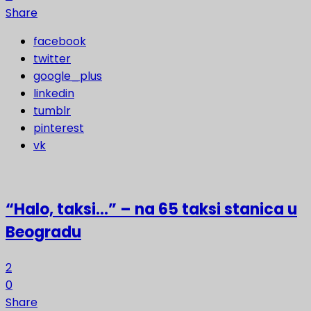
Share
facebook
twitter
google_plus
linkedin
tumblr
pinterest
vk
“Halo, taksi…” – na 65 taksi stanica u
Beogradu
2
0
Share