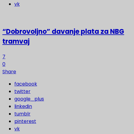
vk
“Dobrovoljno” davanje plata za NBG
tramvaj
7
0
Share
facebook
twitter
google_plus
linkedin
tumblr
pinterest
vk