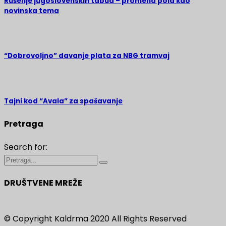
Rušenje jugoslovenskih tabua – promena pola kao
novinska tema
“Dobrovoljno” davanje plata za NBG tramvaj
Tajni kod “Avala” za spašavanje
Pretraga
Search for:
DRUŠTVENE MREŽE
© Copyright Kaldrma 2020 All Rights Reserved