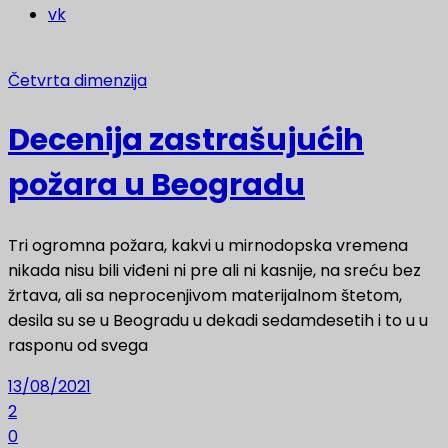
vk
Četvrta dimenzija
Decenija zastrašujućih
požara u Beogradu
Tri ogromna požara, kakvi u mirnodopska vremena
nikada nisu bili viđeni ni pre ali ni kasnije, na sreću bez
žrtava, ali sa neprocenjivom materijalnom štetom,
desila su se u Beogradu u dekadi sedamdesetih i to u u
rasponu od svega
13/08/2021
2
0