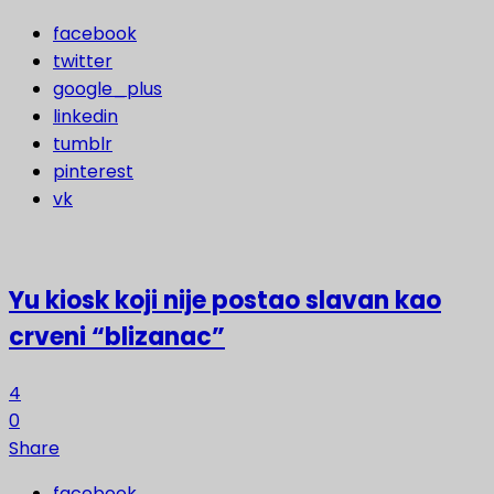
facebook
twitter
google_plus
linkedin
tumblr
pinterest
vk
Yu kiosk koji nije postao slavan kao
crveni “blizanac”
4
0
Share
facebook