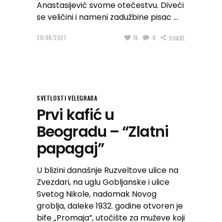
Anastasijević svome otečestvu. Diveći
se veličini i nameni zadužbine pisac
28/08/2021
19
0
SHARE
SVETLOSTI VELEGRADA
Prvi kafić u
Beogradu – “Zlatni
papagaj”
U blizini današnje Ruzveltove ulice na
Zvezdari, na uglu Gobljanske i ulice
Svetog Nikole, nadomak Novog
groblja, daleke 1932. godine otvoren je
bife „Promaja”, utočište za muževe koji