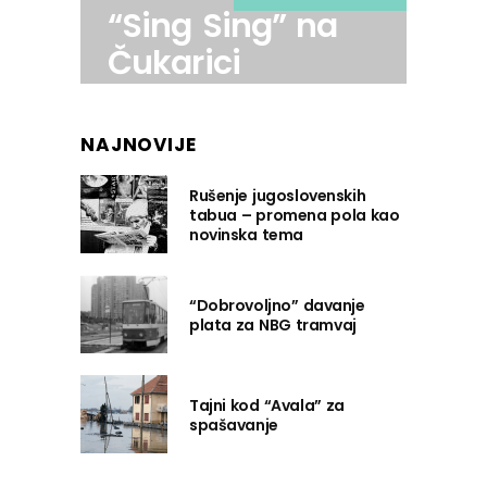
“Sing Sing” na
Čukarici
NAJNOVIJE
Rušenje jugoslovenskih
tabua – promena pola kao
novinska tema
“Dobrovoljno” davanje
plata za NBG tramvaj
Tajni kod “Avala” za
spašavanje