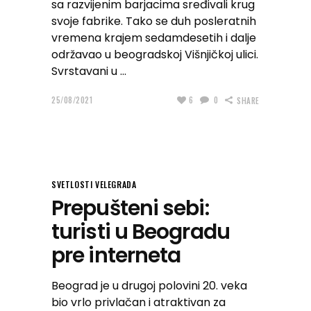
sa razvijenim barjacima sređivali krug
svoje fabrike. Tako se duh posleratnih
vremena krajem sedamdesetih i dalje
održavao u beogradskoj Višnjičkoj ulici.
Svrstavani u
25/08/2021
6
0
SHARE
SVETLOSTI VELEGRADA
Prepušteni sebi:
turisti u Beogradu
pre interneta
Beograd je u drugoj polovini 20. veka
bio vrlo privlačan i atraktivan za