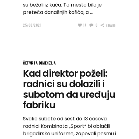
su bežali iz kuća. To mesto bilo je
preteča današnjih kafića, a
25/08/2021
17
0
SHARE
ČETVRTA DIMENZIJA
Kad direktor poželi:
radnici su dolazili i
subotom da uređuju
fabriku
Svake subote od šest do 13 časova
radnici Kombinata „Sport” bi oblačili
brigadirske uniforme, zapevali pesmu i