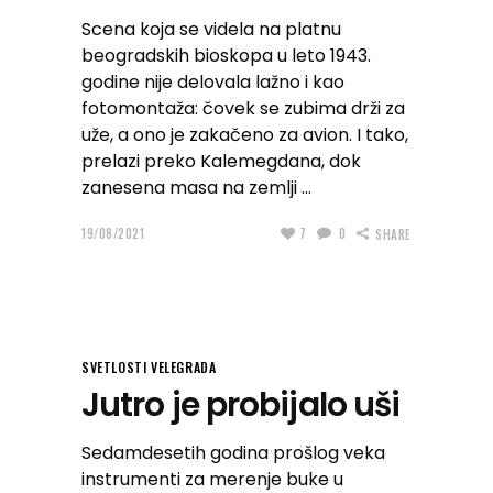
Scena koja se videla na platnu
beogradskih bioskopa u leto 1943.
godine nije delovala lažno i kao
fotomontaža: čovek se zubima drži za
uže, a ono je zakačeno za avion. I tako,
prelazi preko Kalemegdana, dok
zanesena masa na zemlji
19/08/2021
7
0
SHARE
SVETLOSTI VELEGRADA
Jutro je probijalo uši
Sedamdesetih godina prošlog veka
instrumenti za merenje buke u