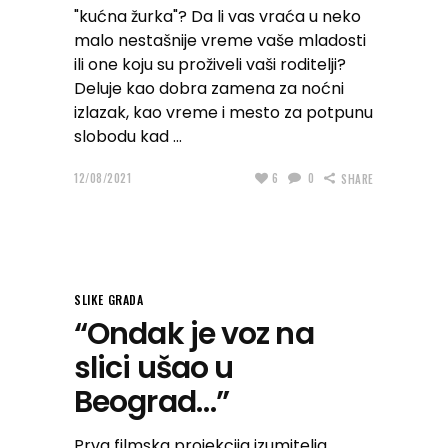
"kućna žurka"? Da li vas vraća u neko
malo nestašnije vreme vaše mladosti
ili one koju su proživeli vaši roditelji?
Deluje kao dobra zamena za noćni
izlazak, kao vreme i mesto za potpunu
slobodu kad
12/08/2021
6
0
SHARE
SLIKE GRADA
“Ondak je voz na
slici ušao u
Beograd…”
Prva filmska projekcija izumitelja