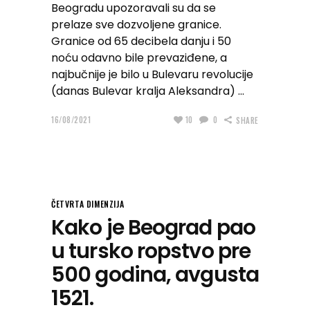
Beogradu upozoravali su da se
prelaze sve dozvoljene granice.
Granice od 65 decibela danju i 50
noću odavno bile prevaziđene, a
najbučnije je bilo u Bulevaru revolucije
(danas Bulevar kralja Aleksandra)
16/08/2021
10
0
SHARE
ČETVRTA DIMENZIJA
Kako je Beograd pao
u tursko ropstvo pre
500 godina, avgusta
1521.