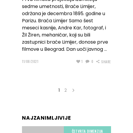
sedme umetnosti, Braće Limijer,
održana je decembra 1895. godine u
Parizu. Braća Limijer Samo šest
meseci kasnije, Andre Kar, fotograf, i
Žil Žiren, mehaničar, koji su bili
zastupnici braće Limijer, donose prve
filmove u Beograd. Dan uoči javnog
11/08/2021
1
0
SHARE
1
2
NAJZANIMLJIVIJE
ČETVRTA DIMENZIJA