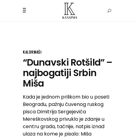
KALDRMAŠI
“Dunavski Rotšild” –
najbogatiji Srbin
Miša
Kada je jednom prilikom bio u poseti
Beogradu, pažnju čuvenog ruskog
pisca Dimitrija Sergejeviča
Mereškovskog privuklo je zdanje u
centru grada, tačnije, natpis iznad
ulaza na kome je pisalo: Miša