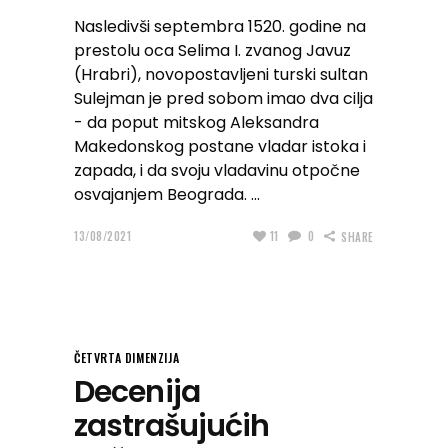
Nasledivši septembra 1520. godine na
prestolu oca Selima I. zvanog Javuz
(Hrabri), novopostavljeni turski sultan
Sulejman je pred sobom imao dva cilja
- da poput mitskog Aleksandra
Makedonskog postane vladar istoka i
zapada, i da svoju vladavinu otpočne
osvajanjem Beograda.
13/08/2021
11
0
SHARE
ČETVRTA DIMENZIJA
Decenija
zastrašujućih