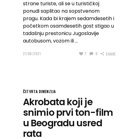
strane turiste, ali se u turističkoj
ponudi saplitao na sopstvenom
pragu. Kada bi krajem sedamdesetih i
početkom osamdesetih gost stigao u
tadašnju prestonicu Jugoslavije
autobusom, vozom ili
21/08/2021
7
0
SHARE
ČETVRTA DIMENZIJA
Akrobata koji je
snimio prvi ton-film
u Beogradu usred
rata