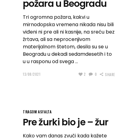
požara u Beogradu
Tri ogromna požara, kakvi u
mirnodopska vremena nikada nisu bili
viđeni ni pre ali ni kasnije, na sreću bez
žrtava, ali sa neprocenjivom
materijalnom štetom, desila su se u
Beogradu u dekadi sedamdesetih i to
u u rasponu od svega
13/08/2021
2
0
SHARE
TRAGOM ASFALTA
Pre žurki bio je – žur
Kako vam danas zvuči kada kažete