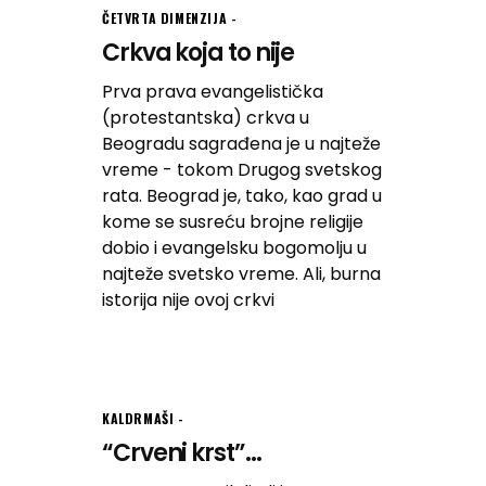
ČETVRTA DIMENZIJA
Crkva koja to nije
Prva prava evangelistička
(protestantska) crkva u
Beogradu sagrađena je u najteže
vreme - tokom Drugog svetskog
rata. Beograd je, tako, kao grad u
kome se susreću brojne religije
dobio i evangelsku bogomolju u
najteže svetsko vreme. Ali, burna
istorija nije ovoj crkvi
KALDRMAŠI
“Crveni krst”...