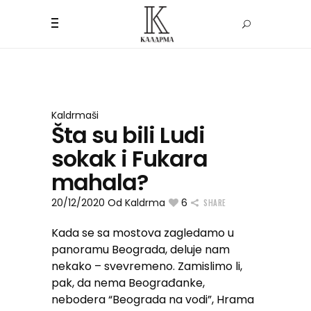
Kaldrmaši
Šta su bili Ludi
sokak i Fukara
mahala?
20/12/2020
Od
Kaldrma
6
SHARE
Kada se sa mostova zagledamo u
panoramu Beograda, deluje nam
nekako – svevremeno. Zamislimo li,
pak, da nema Beograđanke,
nebodera “Beograda na vodi”, Hrama