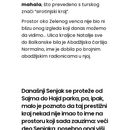
mahala
, što prevedeno s turskog
znači “sirotinjski kraj”.
Prostor oko Zelenog venca nije bio ni
blizu onog izgleda koji danas možemo
da vidimo… Ulica kraljice Natalije sve
do Balkanske bila je Abadžijska čaršija.
Normalno, ime je dobila po brojnim
abadžijskim radionicama u njoj.
Današnji Senjak se proteže od
Sajma do Hajd parka, pa, ipak,
malo je poznato da taj prestižni
kraj nekad nije imao to ime na
prostoru koji sada zauzima: veći
deo Senjaka, posebno onaj viši,