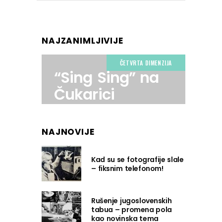
NAJZANIMLJIVIJE
ČETVRTA DIMENZIJA
“Sing Sing” na
Čukarici
NAJNOVIJE
Kad su se fotografije slale
– fiksnim telefonom!
Rušenje jugoslovenskih
tabua – promena pola
kao novinska tema