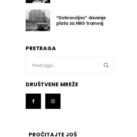
“Dobrovoljno” davanje
plata za NBG tramvaj
PRETRAGA
Search
for:
DRUŠTVENE MREŽE
PROČITAJTE JOŠ