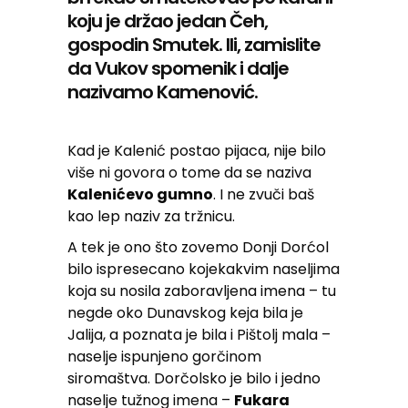
koju je držao jedan Čeh,
gospodin Smutek. Ili, zamislite
da Vukov spomenik i dalje
nazivamo Kamenović.
Kad je Kalenić postao pijaca, nije bilo
više ni govora o tome da se naziva
Kalenićevo gumno
. I ne zvuči baš
kao lep naziv za tržnicu.
A tek je ono što zovemo Donji Dorćol
bilo ispresecano kojekakvim naseljima
koja su nosila zaboravljena imena – tu
negde oko Dunavskog keja bila je
Jalija, a poznata je bila i Pištolj mala –
naselje ispunjeno gorčinom
siromaštva. Dorčolsko je bilo i jedno
naselje tužnog imena –
Fukara