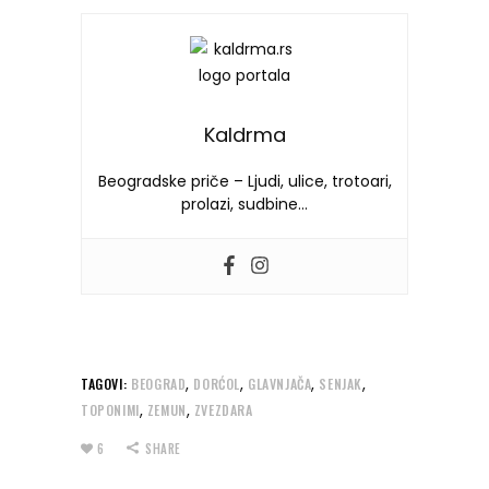
Kaldrma
Beogradske priče – Ljudi, ulice, trotoari,
prolazi, sudbine…
,
,
,
,
TAGOVI:
BEOGRAD
DORĆOL
GLAVNJAČA
SENJAK
,
,
TOPONIMI
ZEMUN
ZVEZDARA
6
SHARE