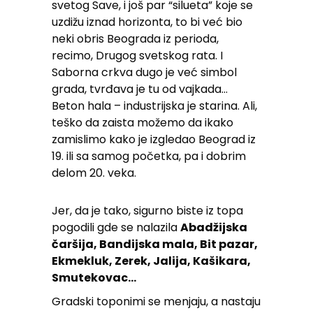
svetog Save, i još par “silueta” koje se
uzdižu iznad horizonta, to bi već bio
neki obris Beograda iz perioda,
recimo, Drugog svetskog rata. I
Saborna crkva dugo je već simbol
grada, tvrđava je tu od vajkada…
Beton hala – industrijska je starina. Ali,
teško da zaista možemo da ikako
zamislimo kako je izgledao Beograd iz
19. ili sa samog početka, pa i dobrim
delom 20. veka.
Jer, da je tako, sigurno biste iz topa
pogodili gde se nalazila
Abadžijska
čaršija, Bandijska mala, Bit pazar,
Ekmekluk, Zerek, Jalija, Kašikara,
Smutekovac…
Gradski toponimi se menjaju, a nastaju