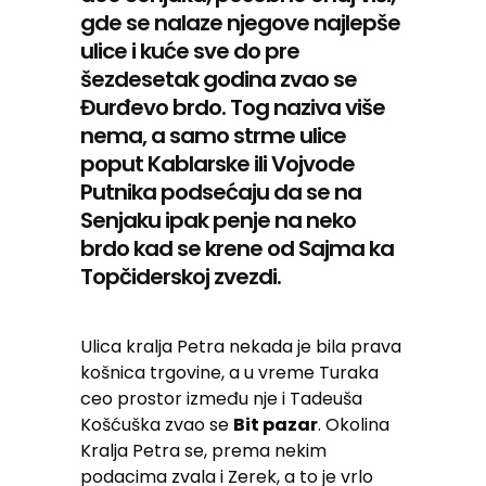
gde se nalaze njegove najlepše
ulice i kuće sve do pre
šezdesetak godina zvao se
Đurđevo brdo. Tog naziva više
nema, a samo strme ulice
poput Kablarske ili Vojvode
Putnika podsećaju da se na
Senjaku ipak penje na neko
brdo kad se krene od Sajma ka
Topčiderskoj zvezdi.
Ulica kralja Petra nekada je bila prava
košnica trgovine, a u vreme Turaka
ceo prostor između nje i Tadeuša
Košćuška zvao se
Bit pazar
. Okolina
Kralja Petra se, prema nekim
podacima zvala i Zerek, a to je vrlo