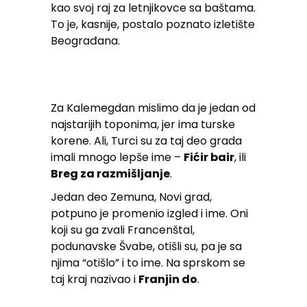
kao svoj raj za letnjikovce sa baštama.
To je, kasnije, postalo poznato izletište
Beograđana.
Za Kalemegdan mislimo da je jedan od
najstarijih toponima, jer ima turske
korene. Ali, Turci su za taj deo grada
imali mnogo lepše ime –
Fićir bair
, ili
Breg za razmišljanje
.
Jedan deo Zemuna, Novi grad,
potpuno je promenio izgled i ime. Oni
koji su ga zvali Francenštal,
podunavske Švabe, otišli su, pa je sa
njima “otišlo” i to ime. Na sprskom se
taj kraj nazivao i
Franjin do
.