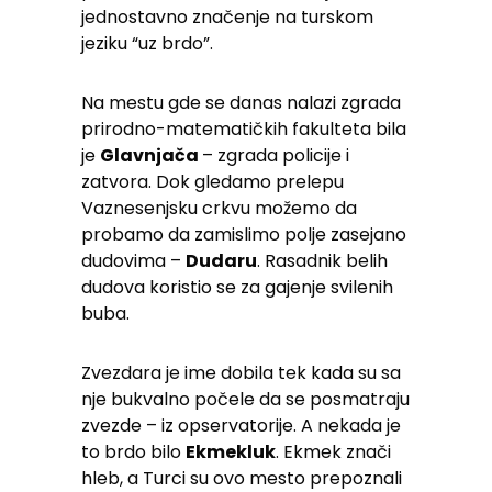
jednostavno značenje na turskom
jeziku “uz brdo”.
Na mestu gde se danas nalazi zgrada
prirodno-matematičkih fakulteta bila
je
Glavnjača
– zgrada policije i
zatvora. Dok gledamo prelepu
Vaznesenjsku crkvu možemo da
probamo da zamislimo polje zasejano
dudovima –
Dudaru
. Rasadnik belih
dudova koristio se za gajenje svilenih
buba.
Zvezdara je ime dobila tek kada su sa
nje bukvalno počele da se posmatraju
zvezde – iz opservatorije. A nekada je
to brdo bilo
Ekmekluk
. Ekmek znači
hleb, a Turci su ovo mesto prepoznali