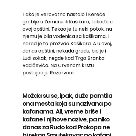
Tako je verovatno nastalo i Kereće
groblje u Zemunu ili Kašikara, takođe u
ovoj opštini. Tekao je tu neki potok, na
njemu je bila vodenica sa kašikama, i
narod je to prozvao Kašikara. A u ovoj,
danas opštini, nekada gradu, bio je i
Ludi sokak, negde kod Trga Branka
Radičevića. Na Crvenom krstu
postojao je Rezervoar.
Možda su se, ipak, duže pamtila
ona mesta koja su nazivana po
kafanama. Ali, vreme briše i
kafane i njihove nazive, pa niko
danas za Rudo kod Prokopa ne
bi rekao Smutekovac po kafani