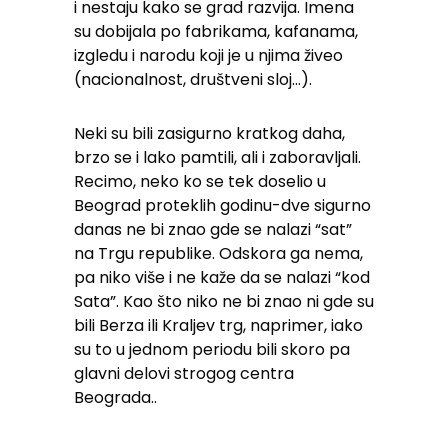
i nestaju kako se grad razvija. Imena
su dobijala po fabrikama, kafanama,
izgledu i narodu koji je u njima živeo
(nacionalnost, društveni sloj…).
Neki su bili zasigurno kratkog daha,
brzo se i lako pamtili, ali i zaboravljali.
Recimo, neko ko se tek doselio u
Beograd proteklih godinu-dve sigurno
danas ne bi znao gde se nalazi “sat”
na Trgu republike. Odskora ga nema,
pa niko više i ne kaže da se nalazi “kod
Sata”. Kao što niko ne bi znao ni gde su
bili Berza ili Kraljev trg, naprimer, iako
su to u jednom periodu bili skoro pa
glavni delovi strogog centra
Beograda..