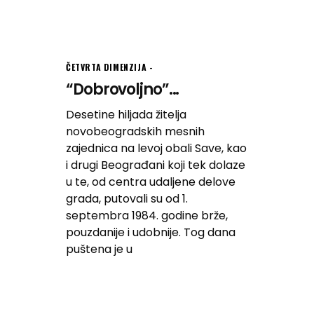
ČETVRTA DIMENZIJA
“Dobrovoljno”...
Desetine hiljada žitelja
novobeogradskih mesnih
zajednica na levoj obali Save, kao
i drugi Beograđani koji tek dolaze
u te, od centra udaljene delove
grada, putovali su od 1.
septembra 1984. godine brže,
pouzdanije i udobnije. Tog dana
puštena je u