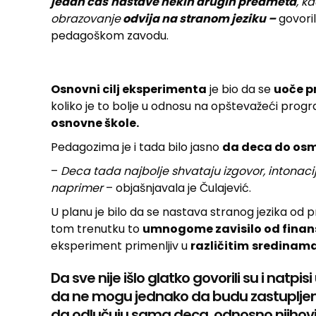
jedan čas
nastave nekih drugih
predmeta
, k
obrazovanje
odvija na stranom jeziku –
govoril
pedagoškom zavodu.
Osnovni cilj eksperimenta
je bio da se
uoče p
koliko je to bolje u odnosu na opštevažeći pro
osnovne škole.
Pedagozima je i tada bilo jasno
da deca do osm
–
Deca tada najbolje shvataju izgovor, intonaciju
naprimer
– objašnjavala je Čulajević.
U planu je bilo da se nastava stranog jezika od p
tom trenutku to
umnogome zavisilo od finan
eksperiment primenljiv u
različitim
sredinam
Da sve nije išlo glatko govorili su i natpisi
da ne mogu jednako da budu zastupljena 
da odlučuju sama deca, odnosno njihovi ro