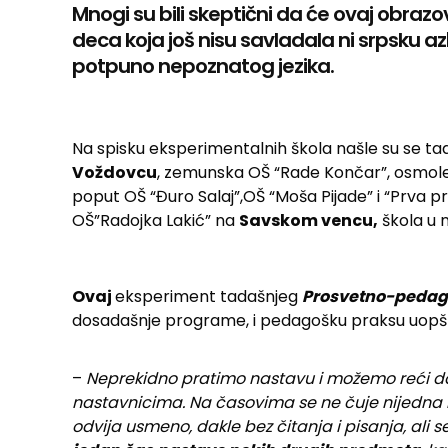
Mnogi su bili skeptični da će ovaj obrazo
deca koja još nisu savladala ni srpsku a
potpuno nepoznatog jezika.
Na spisku eksperimentalnih škola našle su se tad
Voždovcu
, zemunska OŠ “Rade Končar”, osmol
poput OŠ “Đuro Salaj”,OŠ “Moša Pijade” i “Prva pr
OŠ”Radojka Lakić” na
Savskom vencu,
škola u 
Ovaj
eksperiment tadašnjeg
Prosvetno-pedag
dosadašnje programe, i pedagošku praksu uopš
–
Neprekidno pratimo nastavu i možemo reći da
nastavnicima. Na časovima se ne čuje nijedna r
odvija usmeno, dakle bez čitanja i pisanja, ali