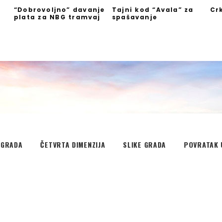
“Dobrovoljno” davanje
Tajni kod “Avala” za
Cr
plata za NBG tramvaj
spašavanje
”
EGRADA
ČETVRTA DIMENZIJA
SLIKE GRADA
POVRATAK 