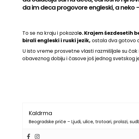
da im deca progovore engleski, a neko –
To se na kraju i pokazal
o. Krajem šezdesetih b
birali engleski i ruski jezik,
ostala dva gotovo da
U isto vreme prosvetne vlasti razmišljale su ča
obaveznog dobiju i časove još jednog svetskog je
Kaldrma
Beogradske priče – Ljudi, ulice, trotoari, prolazi, su