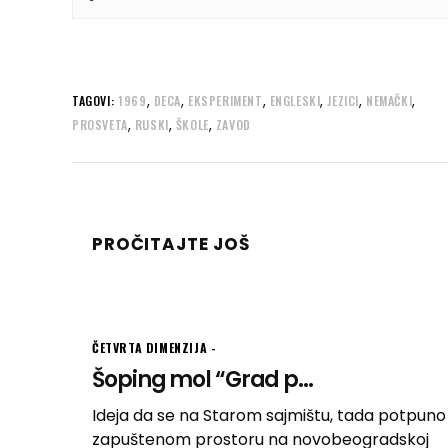
,
,
,
,
,
,
TAGOVI:
1969
DECA
EKSPERIMENT
ENGLESKI
JEZICI
NEMAČKI
,
,
,
PROSVETA
RUSKI
ŠKOLE
ZAVOD
PROČITAJTE JOŠ
ČETVRTA DIMENZIJA
Šoping mol “Grad p...
Ideja da se na Starom sajmištu, tada potpuno
zapuštenom prostoru na novobeogradskoj