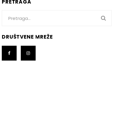
PRETRAGA
Search
for:
DRUŠTVENE MREŽE