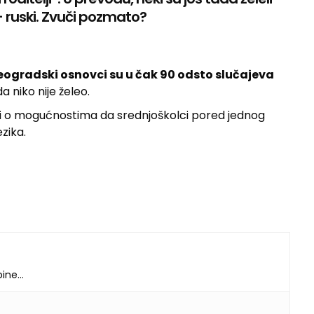
 ruski. Zvuči pozmato?
eogradski osnovci su u čak 90 odsto slučajeva
 niko nije želeo.
k i o mogućnostima da srednjoškolci pored jednog
zika.
dbine…