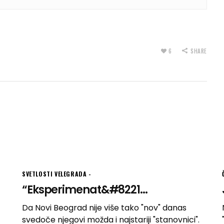
6
SHARE
SVETLOSTI VELEGRADA
“Eksperimenat&#8221...
Da Novi Beograd nije više tako "nov" danas
svedoče njegovi možda i najstariji "stanovnici".