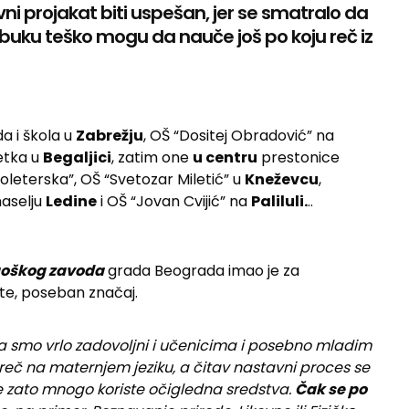
vni projakat biti uspešan, jer se smatralo da
zbuku teško mogu da nauče još po koju reč iz
a i škola u
Zabrežju
, OŠ “Dositej Obradović” na
etka u
Begaljici
, zatim one
u centru
prestonice
oleterska”, OŠ “Svetozar Miletić” u
Kneževcu
,
naselju
Ledine
i OŠ “Jovan Cvijić” na
Paliluli.
..
oškog zavoda
grada Beograda imao je za
te, poseban značaj.
 smo vrlo zadovoljni i učenicima i posebno mladim
eč na maternjem jeziku, a čitav nastavni proces se
 se zato mnogo koriste očigledna sredstva.
Čak se po