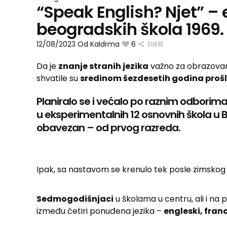
“Speak English? Njet” – 
beogradskih škola 1969.
12/08/2023
Od
Kaldrma
6
SHARE
Da je
znanje stranih jezika
važno za obrazovanj
shvatile su
sredinom šezdesetih godina prošl
Planiralo se i većalo po raznim odborima
u eksperimentalnih 12 osnovnih škola u B
obavezan – od prvog razreda.
Ipak, sa nastavom se krenulo tek posle zimskog
Sedmogodišnjaci
u školama u centru, ali i na p
između četiri ponuđena jezika –
engleski, franc