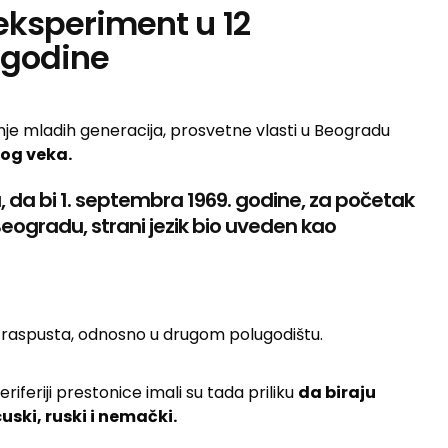
eksperiment u 12
 godine
e mladih generacija, prosvetne vlasti u Beogradu
og veka.
, da bi 1. septembra 1969. godine, za početak
eogradu, strani jezik bio uveden kao
 raspusta, odnosno u drugom polugodištu.
eriferiji prestonice imali su tada priliku
da biraju
uski, ruski i nemački.