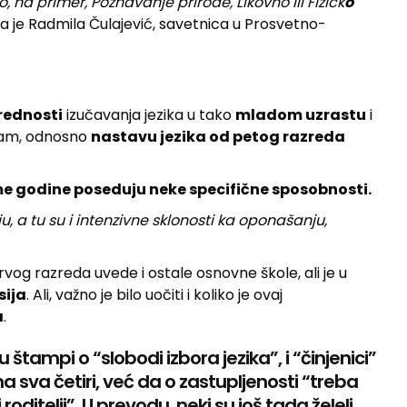
ao, na primer, Poznavanje prirode, Likovno ili Fizičk
o
a je Radmila Čulajević, savetnica u Prosvetno-
rednosti
izučavanja jezika u tako
mladom uzrastu
i
gram, odnosno
nastavu jezika od petog razreda
e godine poseduju neke specifične sposobnosti.
, a tu su i intenzivne sklonosti ka oponašanju,
rvog razreda uvede i ostale osnovne škole, ali je u
sija
. Ali, važno je bilo uočiti i koliko je ovaj
a
.
 u štampi o “slobodi izbora jezika”, i “činjenici”
sva četiri, već da o zastupljenosti “treba
ditelji”. U prevodu, neki su još tada želeli