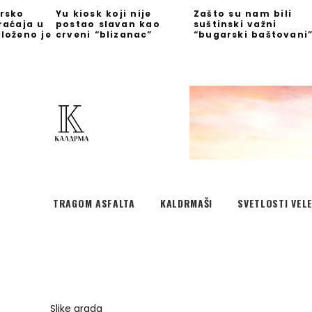
rsko
Yu kiosk koji nije
Zašto su nam bili
raćaja u
postao slavan kao
suštinski važni
loženo je
crveni “blizanac”
“bugarski baštovani
TRAGOM ASFALTA
KALDRMAŠI
SVETLOSTI VEL
Slike grada