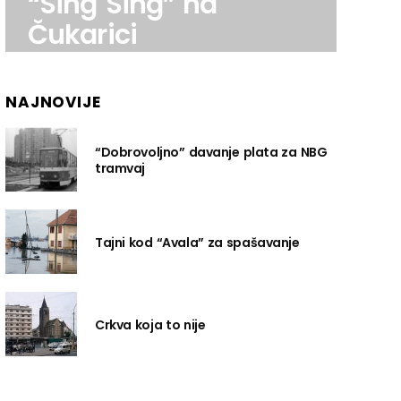
“Sing Sing” na
Čukarici
NAJNOVIJE
“Dobrovoljno” davanje plata za NBG
tramvaj
Tajni kod “Avala” za spašavanje
Crkva koja to nije