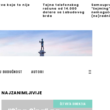
kva koja to nije
Tajna telefonskog
Samoupra
računa od 14.000
“šejming
dolara sa Labudovog
nemoguć
brda
(ne)radn
U BUDUĆNOST
AUTORI
NAJZANIMLJIVIJE
ČETVRTA DIMENZIJA