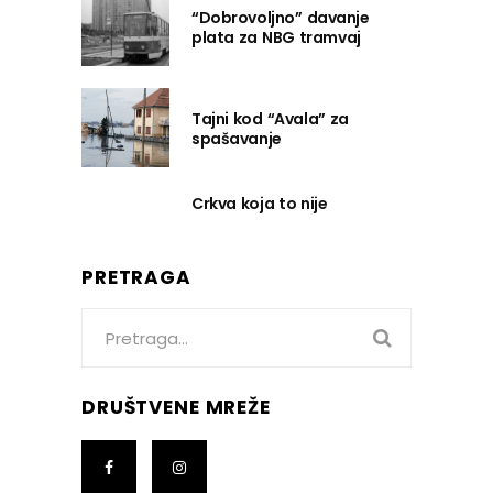
“Dobrovoljno” davanje
plata za NBG tramvaj
Tajni kod “Avala” za
spašavanje
Crkva koja to nije
PRETRAGA
Search
for:
DRUŠTVENE MREŽE