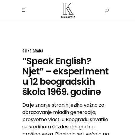
SLIKE GRADA
“Speak English?
Njet” – eksperiment
u 12 beogradskih
škola 1969. godine
Da je znanje stranih jezika važno za
obrazovanje mladih generacija,
prosvetne vlasti u Beogradu shvatile
su sredinom šezdesetih godina
prošlog veka. Planiralo se i većalo po