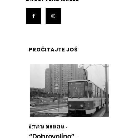
PROČITAJTE JOŠ
ČETVRTA DIMENZIJA
“Dobrovoljno”...