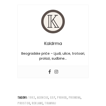
Kaldrma
Beogradske priče – Ljudi, ulice, trotoari,
prolazi, sudbine…
,
,
,
,
,
TAGOVI:
1992
AGENCIJE
GSP
PRIHOD
PROMENA
,
,
PROSTOR
REKLAME
TRAMVAJ