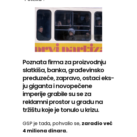
Poznata firma za proizvodnju
slatkiša, banka, građevinsko
preduzeće, zapravo, ostaci eks-
ju giganta i novopečene
imperije grabile su se za
reklamni prostor u gradu na
tržištu koje je tonulo u krizu.
GSP je tada, pohvalio se,
zaradio već
4 miliona dinara.