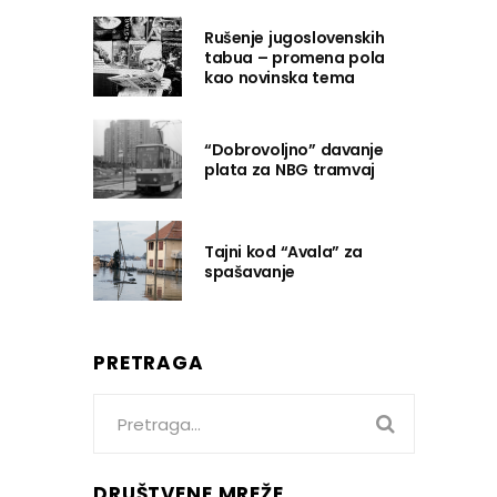
Rušenje jugoslovenskih
tabua – promena pola
kao novinska tema
“Dobrovoljno” davanje
plata za NBG tramvaj
Tajni kod “Avala” za
spašavanje
PRETRAGA
Search
for:
DRUŠTVENE MREŽE