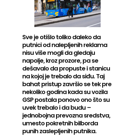
Sve je otišlo toliko daleko da
putnici od nalepljenih reklama
nisu više mogli da gledaju
napolje, kroz prozore, pa se
dešavalo da propuste i stanicu
na kojoj je trebalo da siđu. Taj
bahat pristup završio se tek pre
nekoliko godina kada su vozila
GSP postala ponovo ono što su
uvek trebalo i da budu –
jednobojna prevozna sredstva,
umesto pokretnih bilborda
punih zaslepljenih putnika.