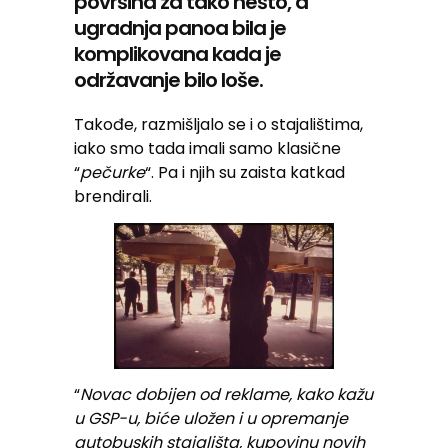
površina za tako nešto, a
ugradnja panoa bila je
komplikovana kada je
održavanje bilo loše.
Takođe, razmišljalo se i o stajalištima,
iako smo tada imali samo klasične
“
pečurke
“. Pa i njih su zaista katkad
brendirali.
“
Novac dobijen od reklame, kako kažu
u GSP-u, biće uložen i u opremanje
autobuskih stajališta, kupovinu novih