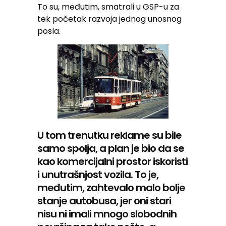
To su, međutim, smatrali u GSP-u za
tek početak razvoja jednog unosnog
posla.
U tom trenutku reklame su bile
samo spolja, a plan je bio da se
kao komercijalni prostor iskoristi
i unutrašnjost vozila. To je,
međutim, zahtevalo malo bolje
stanje autobusa, jer oni stari
nisu ni imali mnogo slobodnih