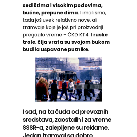
sedištima i visokim podovima,
bučne, prepune dima.
I imali smo,
tada još uvek relativno nove, ali
tramvaje koje je još pri proizvodnji
pregazilo vreme – ČKD KT4. I
ruske
trole, čija vrata su svojom bukom
budila uspavane putnike.
I sad, na ta čuda od prevoznih
sredstava, zaostalih i za vreme
SSSR-a, zalepljene su reklame.
Jedan tramvaj sa dobro