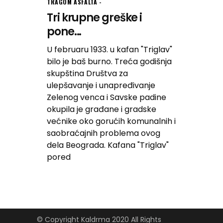
TRAGOM ASFALTA
Tri krupne greške i
pone...
U februaru 1933. u kafan "Triglav"
bilo je baš burno. Treća godišnja
skupština Društva za
ulepšavanje i unapređivanje
Zelenog venca i Savske padine
okupila je građane i gradske
većnike oko gorućih komunalnih i
saobraćajnih problema ovog
dela Beograda. Kafana "Triglav"
pored
© Copyright Kaldrma 2020 All Rights