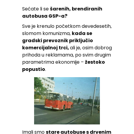
Sećate li se
šarenih, brendiranih
autobusa GSP-a?
Sve je krenulo početkom devedesetih,
slomom komunizma,
kada se
gradski prevoznik priključio
komercijalnoj trci,
ali je, osim dobrog
prihoda u reklamama, po svim drugim
parametrima ekonomije –
žestoko
popustio
.
Imali smo
stare autobuse s drvenim