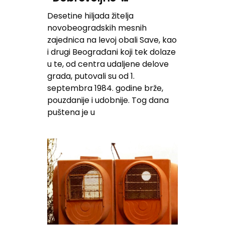
Desetine hiljada žitelja
novobeogradskih mesnih
zajednica na levoj obali Save, kao
i drugi Beograđani koji tek dolaze
u te, od centra udaljene delove
grada, putovali su od 1.
septembra 1984. godine brže,
pouzdanije i udobnije. Tog dana
puštena je u