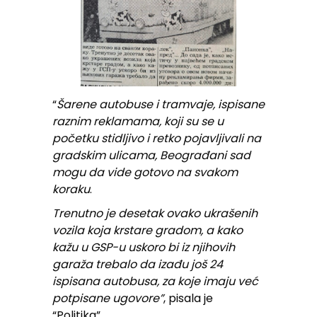
“
Šarene autobuse i tramvaje, ispisane
raznim reklamama, koji su se u
početku stidljivo i retko pojavljivali na
gradskim ulicama, Beograđani sad
mogu da vide gotovo na svakom
koraku
.
Trenutno je desetak ovako ukrašenih
vozila koja krstare gradom, a kako
kažu u GSP-u uskoro bi iz njihovih
garaža trebalo da izađu još 24
ispisana autobusa, za koje imaju već
potpisane ugovore”
, pisala je
“Politika”.