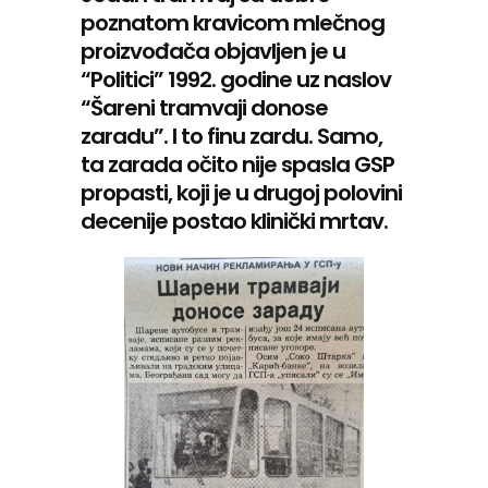
poznatom kravicom mlečnog
proizvođača objavljen je u
“Politici” 1992. godine uz naslov
“Šareni tramvaji donose
zaradu”. I to finu zardu. Samo,
ta zarada očito nije spasla GSP
propasti, koji je u drugoj polovini
decenije postao klinički mrtav.