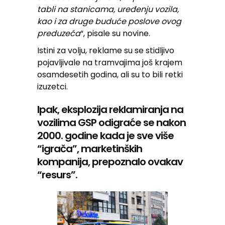
tabli na stanicama, uređenju vozila,
kao i za druge buduće poslove ovog
preduzeća
“, pisale su novine.
Istini za volju, reklame su se stidljivo
pojavljivale na tramvajima još krajem
osamdesetih godina, ali su to bili retki
izuzetci.
Ipak, eksplozija reklamiranja na
vozilima GSP odigraće se nakon
2000. godine kada je sve više
“igrača”, marketinških
kompanija, prepoznalo ovakav
“resurs”.