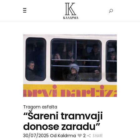
Tragom asfalta
“Šareni tramvaji
donose zaradu”
30/07/2025
Od
Kaldrma
2
SHARE