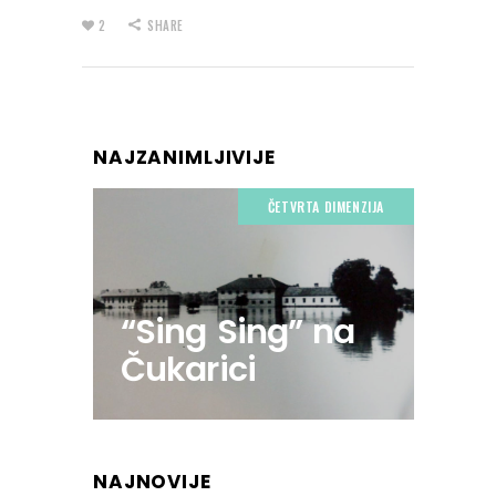
2
SHARE
NAJZANIMLJIVIJE
ČETVRTA DIMENZIJA
“Sing Sing” na
Čukarici
NAJNOVIJE