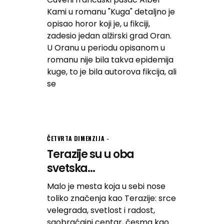
Kami u romanu "Kuga" detaljno je
opisao horor koji je, u fikciji,
zadesio jedan alžirski grad Oran.
U Oranu u periodu opisanom u
romanu nije bila takva epidemija
kuge, to je bila autorova fikcija, ali
se
ČETVRTA DIMENZIJA
Terazije su u oba
svetska...
Malo je mesta koja u sebi nose
toliko značenja kao Terazije: srce
velegrada, svetlost i radost,
saobraćajni centar, česma kao