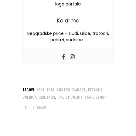
Kaldrma
Beogradske priče – Ljudi, ulice, trotoari,
prolazi, sudbine…
,
,
,
,
TAGOVI:
1914
1918
AUSTROUGARSKA
BEŽANIJA
,
,
,
,
,
BOLNICA
RANJENICI
RAT
SPOMENIK
TRAG
ZEMUN
5
SHARE