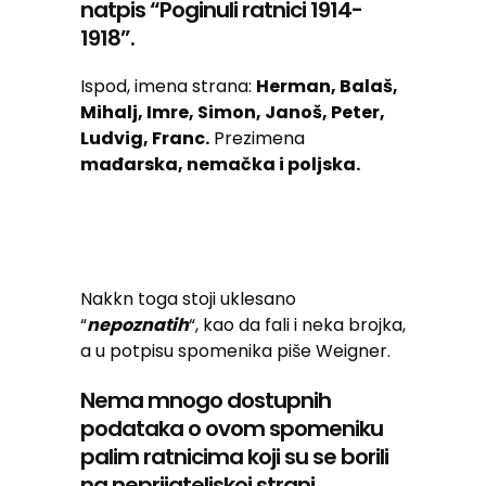
natpis “Poginuli ratnici 1914-
1918”.
Ispod, imena strana:
Herman, Balaš,
Mihalj, Imre, Simon, Janoš, Peter,
Ludvig, Franc.
Prezimena
mađarska, nemačka i poljska.
Nakkn toga stoji uklesano
“
nepoznatih
“, kao da fali i neka brojka,
a u potpisu spomenika piše Weigner.
Nema mnogo dostupnih
podataka o ovom spomeniku
palim ratnicima koji su se borili
na neprijateljskoj strani.