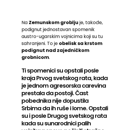
Na
Zemunskom groblju
je, takođe,
podignut jednostavan spomenik
austro-ugarskim vojnicima koji su tu
sahranjeni. To je
obelisk sa krstom
podignut nad zajedničkom
grobnicom
.
Ti spomenici su opstali posle
kraja Prvog svetskog rata, kada
je jednom agresorska carevina
prestala da postoji. Čast
pobednika nije dopustila
Srbima da ih ruše i lome. Opstali
su i posle Drugog svetskog rata
kada su sunarodnici palih