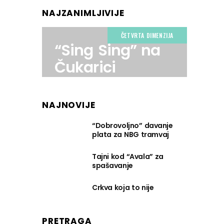
NAJZANIMLJIVIJE
ČETVRTA DIMENZIJA
“Sing Sing” na
Čukarici
NAJNOVIJE
“Dobrovoljno” davanje
plata za NBG tramvaj
Tajni kod “Avala” za
spašavanje
Crkva koja to nije
PRETRAGA