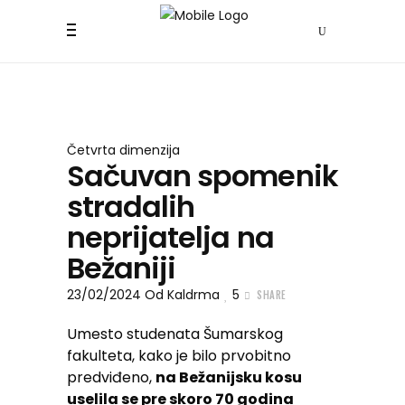
Četvrta dimenzija
Sačuvan spomenik
stradalih
neprijatelja na
Bežaniji
23/02/2024
Od
Kaldrma
5
SHARE
Umesto studenata Šumarskog
fakulteta, kako je bilo prvobitno
predviđeno,
na Bežanijsku kosu
uselila se pre skoro 70 godina