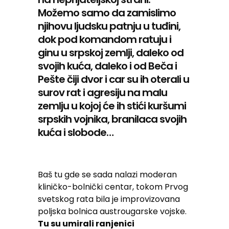
Možemo samo da zamislimo
njihovu ljudsku patnju u tuđini,
dok pod komandom ratuju i
ginu u srpskoj zemlji, daleko od
svojih kuća, daleko i od Beča i
Pešte čiji dvor i car su ih oterali u
surov rat i agresiju na malu
zemlju u kojoj će ih stići kuršumi
srpskih vojnika, branilaca svojih
kuća i slobode…
Baš tu gde se sada nalazi moderan
kliničko-bolnički centar, tokom Prvog
svetskog rata bila je improvizovana
poljska bolnica austrougarske vojske.
Tu su umirali ranjenici