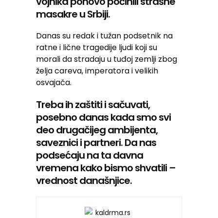
vojnika ponovo počinili strašne
masakre u Srbiji.
Danas su redak i tužan podsetnik na
ratne i lične tragedije ljudi koji su
morali da stradaju u tuđoj zemlji zbog
želja careva, imperatora i velikih
osvajača.
Treba ih zaštiti i sačuvati,
posebno danas kada smo svi
deo drugačijeg ambijenta,
saveznici i partneri. Da nas
podsećaju na ta davna
vremena kako bismo shvatili –
vrednost današnjice.