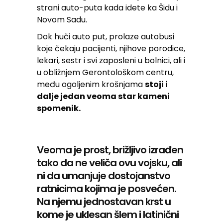
strani auto-puta kada idete ka Šidu i
Novom Sadu.
Dok huči auto put, prolaze autobusi
koje čekaju pacijenti, njihove porodice,
lekari, sestr i svi zaposleni u bolnici, ali i
u obližnjem Gerontološkom centru,
među ogoljenim krošnjama
stoji i
dalje jedan veoma star kameni
spomenik.
Veoma je prost, brižljivo izrađen
tako da ne veliča ovu vojsku, ali
ni da umanjuje dostojanstvo
ratnicima kojima je posvećen.
Na njemu jednostavan krst u
kome je uklesan šlem i latinični