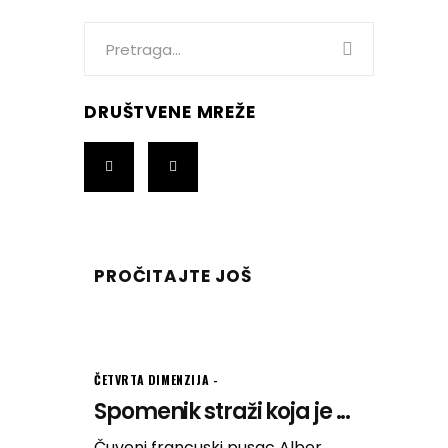
Search
for:
DRUŠTVENE MREŽE
PROČITAJTE JOŠ
ČETVRTA DIMENZIJA
Spomenik straži koja je ...
Čuveni francuski pusac Alber