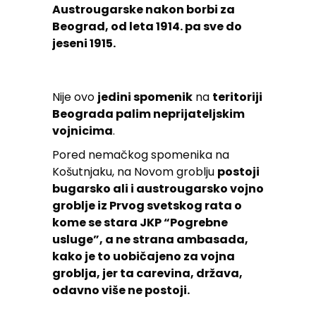
Austrougarske nakon borbi za
Beograd, od leta 1914. pa sve do
jeseni 1915.
Nije ovo
jedini spomenik
na
teritoriji
Beograda palim neprijateljskim
vojnicima
.
Pored nemačkog spomenika na
Košutnjaku, na Novom groblju
postoji
bugarsko ali i austrougarsko vojno
groblje iz Prvog svetskog rata o
kome se stara JKP “Pogrebne
usluge”, a ne strana ambasada,
kako je to uobičajeno za vojna
groblja, jer ta carevina, država,
odavno više ne postoji.