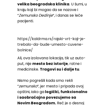
velika beogradska klinika
. U šumi, u
kraju koji bi mogao da se nazove i
“
Zemunsko
Dedinje
“, i danas se leče
pacijenti.
https://kaldrma.rs/rajski-vrt-koji-je-
trebalo-da-bude-umesto-cuvene-
bolnice/
Ali, ova izolovana lokacija, tik uz auto-
put, nije
mesto bez istorije
, ratne i
medicinske.
Tragovi su i dalje tu
.
Nismo pogrešili kada smo rekli
“
zemunsko
“, jer mesto i pripada ovoj
opštini, iako ga
logički, funkcionalno
i saobraćajno povezujemo sa
Novim Beogradom.
Reč je o desnoj