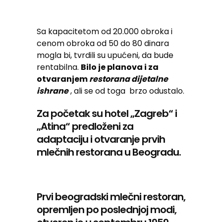
Sa kapacitetom od 20.000 obroka i
cenom obroka od 50 do 80 dinara
mogla bi, tvrdili su upućeni, da bude
rentabilna.
Bilo je planova i za
otvaranjem
restorana dijetalne
ishrane
, ali se od toga brzo odustalo.
Za početak su hotel „Zagreb“ i
„Atina“ predloženi za
adaptaciju i otvaranje prvih
mlečnih restorana u Beogradu.
Prvi beogradski mlečni restoran,
opremljen po poslednjoj modi,