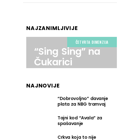
NAJZANIMLJIVIJE
ČETVRTA DIMENZIJA
“Sing Sing” na
Čukarici
NAJNOVIJE
“Dobrovoljno” davanje
plata za NBG tramvaj
Tajni kod “Avala” za
spašavanje
Crkva koja to nije