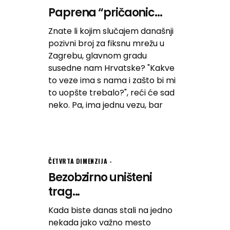
Paprena “pričaonic...
Znate li kojim slučajem današnji
pozivni broj za fiksnu mrežu u
Zagrebu, glavnom gradu
susedne nam Hrvatske? "Kakve
to veze ima s nama i zašto bi mi
to uopšte trebalo?", reći će sad
neko. Pa, ima jednu vezu, bar
ČETVRTA DIMENZIJA
Bezobzirno uništeni
trag...
Kada biste danas stali na jedno
nekada jako važno mesto