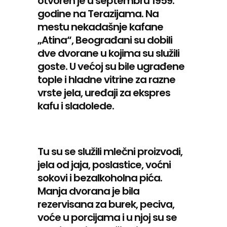
otvoren je u septembru 1959.
godine na Terazijama. Na
mestu nekadašnje kafane
„Atina“, Beograđani su dobili
dve dvorane u kojima su služili
goste. U većoj su bile ugrađene
tople i hladne vitrine za razne
vrste jela, uređaji za ekspres
kafu i sladolede.
Tu su se služili mlečni proizvodi,
jela od jaja, poslastice, voćni
sokovi i bezalkoholna pića.
Manja dvorana je bila
rezervisana za burek, peciva,
voće u porcijama i u njoj su se