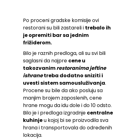
Po proceni gradske komisije ovi
restorani su bili zastareli i
trebalo ih
je opremiti bar sa jednim
frižiderom.
Bilo je raznih predloga, ali su svi bili
saglasni da najpre
cene u
takozvanim
restoranima jeftine
ishrane
treba dodatno sniziti i
uvesti sistem samousluživanja
.
Procene su bile da ako posluju sa
manjim brojem zaposlenih, cene
hrane mogu da idu dole i do 10 odsto.
Bilo je i predloga izgradnje
centralne
kuhinje
u kojoj bi se proizvodila sva
hrana i transportovala do određenih
lokacija.