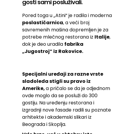
gosti sami posluživali.
Pored toga u „Atini“ je radila i moderna
poslastičarnica
, a veći broj
savremenih mašina dopremljen je za
potrebe mlečnog restorana iz
Italije
,
dok je deo uradila
fabrika
„Jugostroj“ iz Rakovice.
Specijalni uređaji za razne vrste
sladoleda stigli su pravo iz
Amerike,
a pričalo se da je odjednom
ovde moglo da se posluži do 300
gostiju. Na uređenju restorana i
izgradnji nove fasade radili su poznate
arhitekte i akademski slikari iz
Beograda i Skoplja.