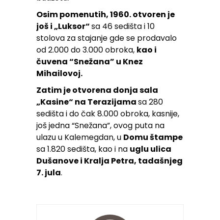
Osim pomenutih, 1960. otvoren je
još i „Luksor“
sa 46 sedišta i 10
stolova za stajanje gde se prodavalo
od 2.000 do 3.000 obroka,
kao i
čuvena “Snežana” u Knez
Mihailovoj.
Zatim je otvorena donja sala
„Kasine“ na Terazijama
sa 280
sedišta i do čak 8.000 obroka, kasnije,
još jedna “Snežana”, ovog puta na
ulazu u Kalemegdan, u
Domu štampe
sa 1.820 sedišta, kao i na
uglu ulica
Dušanove i Kralja Petra, tadašnjeg
7. jula
.