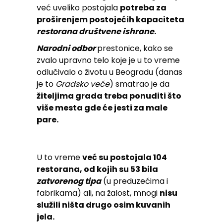
već uveliko postojala
potreba za
proširenjem postojećih kapaciteta
restorana društvene ishrane
.
Narodni odbor
prestonice, kako se
zvalo upravno telo koje je u to vreme
odlučivalo o životu u Beogradu (danas
je to
Gradsko veće
) smatrao je da
žiteljima grada treba ponuditi što
više mesta gde će jesti za male
pare.
U to vreme
već su postojala 104
restorana, od kojih su 53 bila
zatvorenog tipa
(u preduzećima i
fabrikama) ali, na žalost, mnogi
nisu
služili ništa drugo osim kuvanih
jela.