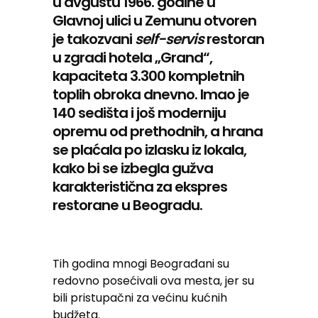
u avgustu 1966. godine u
Glavnoj ulici u Zemunu otvoren
je takozvani
self-servis
restoran
u zgradi hotela „Grand“,
kapaciteta 3.300 kompletnih
toplih obroka dnevno. Imao je
140 sedišta i još moderniju
opremu od prethodnih, a hrana
se plaćala po izlasku iz lokala,
kako bi se izbegla gužva
karakteristična za ekspres
restorane u Beogradu.
Tih godina mnogi Beograđani su
redovno posećivali ova mesta, jer su
bili pristupačni za većinu kućnih
budžeta.