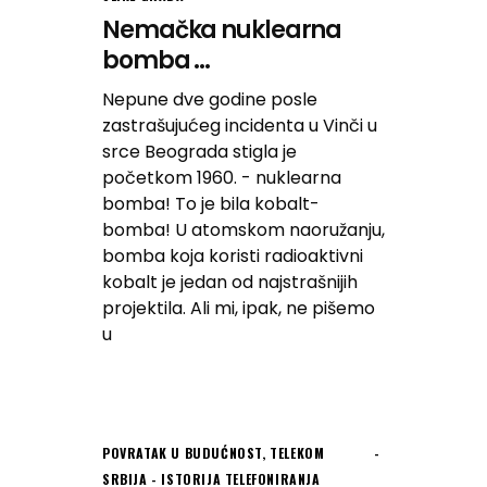
Nemačka nuklearna
bomba ...
Nepune dve godine posle
zastrašujućeg incidenta u Vinči u
srce Beograda stigla je
početkom 1960. - nuklearna
bomba! To je bila kobalt-
bomba! U atomskom naoružanju,
bomba koja koristi radioaktivni
kobalt je jedan od najstrašnijih
projektila. Ali mi, ipak, ne pišemo
u
POVRATAK U BUDUĆNOST
,
TELEKOM
SRBIJA - ISTORIJA TELEFONIRANJA