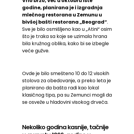
Vrlo brzo, već u oktobru iste
godine, planirana je i izgradnja
mlečnog restorana u Zemunu u
bivšoj bašti restorana „Beograd“
.
Sve je bilo osmišljeno kao u „Atini“ osim
što je traka sa koje se uzimala hrana
bila kružnog oblika, kako bi se izbegle
veće gužve.
Ovde je bilo smešteno 10 do 12 visokih
stolova za obedovanje, a preko leta je
planirano da bašta radi kao lokal
klasičnog tipa, pa su Zemunci mogli da
se osveže u hladovini visokog drveća.
Nekoliko godina kasnije, tačnije