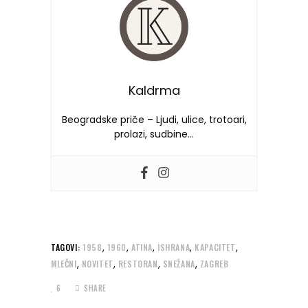
Kaldrma
Beogradske priče – Ljudi, ulice, trotoari,
prolazi, sudbine…
,
,
,
,
,
TAGOVI:
1958
1960
ATINA
ISHRANA
KAPACITET
,
,
,
,
MLEČNI
NOVITET
RESTORAN
SNEŽANA
ZAGREB
6
SHARE