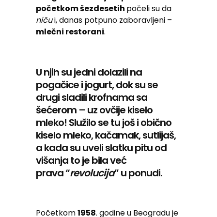
početkom šezdesetih
počeli su da
niču
i, danas potpuno zaboravljeni –
mlečni restorani
.
U njih su jedni dolazili na
pogačice i jogurt, dok su se
drugi sladili krofnama sa
šećerom – uz ovčije kiselo
mleko! Služilo se tu još i obično
kiselo mleko, kačamak, sutlijaš,
a kada su uveli slatku pitu od
višanja to je bila već
prava “
revolucija
” u ponudi.
Početkom
1958
. godine u Beogradu je