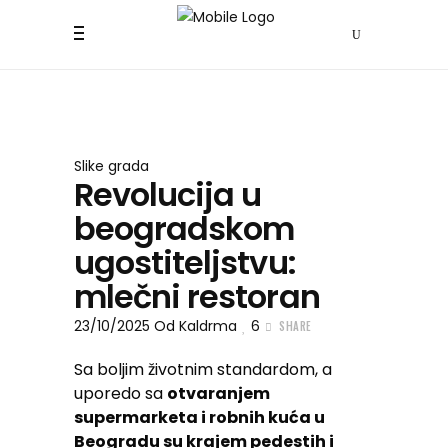
Slike grada
Revolucija u
beogradskom
ugostiteljstvu:
mlečni restoran
23/10/2025
Od
Kaldrma
6
SHARE
Sa boljim životnim standardom, a
uporedo sa
otvaranjem
supermarketa i robnih kuća u
Beogradu su krajem pedestih i