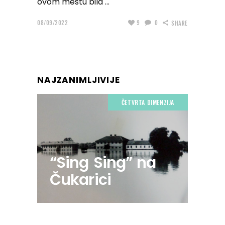
ovom mestu bila
08/09/2022
9
0
SHARE
NAJZANIMLJIVIJE
ČETVRTA DIMENZIJA
“Sing Sing” na
Čukarici