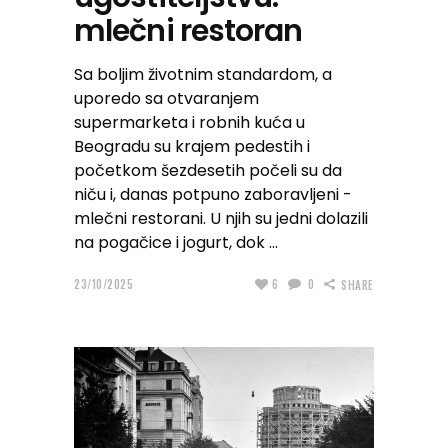
mlečni restoran
Sa boljim životnim standardom, a
uporedo sa otvaranjem
supermarketa i robnih kuća u
Beogradu su krajem pedestih i
početkom šezdesetih počeli su da
niču i, danas potpuno zaboravljeni -
mlečni restorani. U njih su jedni dolazili
na pogačice i jogurt, dok
23/10/2025
6
0
SHARE