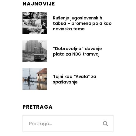
NAJNOVIJE
Rušenje jugoslovenskih
tabua – promena pola kao
novinska tema
“Dobrovoljno” davanje
plata za NBG tramvaj
Tajni kod “Avala” za
spašavanje
PRETRAGA
Search
for: