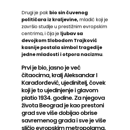
Drugi je pak
bio sin čuvenog
političara iz kraljevine,
mladić koji je
završio studije u prestižnim evropskim
centrima, i čija je
ljubav sa
devojkom Slobodom Trajković
kasnije postala simbol tragedije
jedne mladosti i otpora nacizmu
.
Prvi je bio, jasno je već
čitaocima, kralj Aleksandar I
Karađorđević, ujedinitelj, čovek
koji je to ujedinjenje i glavom
platio 1934. godine. Za njegova
života Beograd je kao prestoni
grad sve više dobijao obrise
savremenog grada i sve je više
sličio evropskim metropolama.