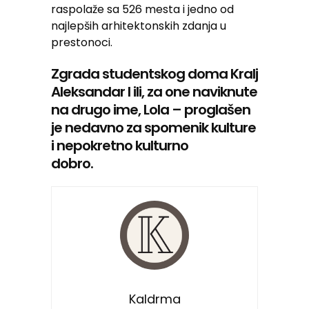
raspolaže sa 526 mesta i jedno od
najlepših arhitektonskih zdanja u
prestonoci.
Zgrada studentskog doma Kralj
Aleksandar I ili, za one naviknute
na drugo ime, Lola – proglašen
je nedavno za spomenik kulture
i nepokretno kulturno
dobro.
Kaldrma