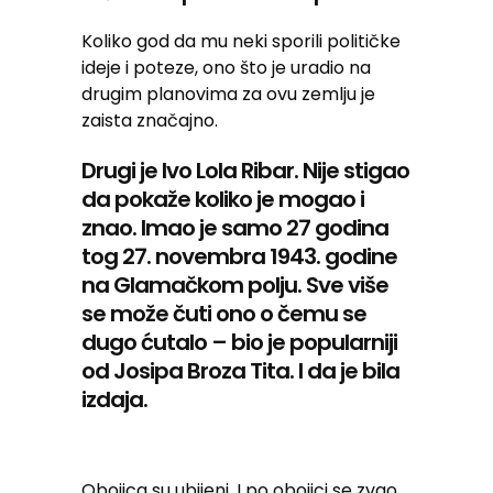
Koliko god da mu neki sporili političke
ideje i poteze, ono što je uradio na
drugim planovima za ovu zemlju je
zaista značajno.
Drugi je Ivo Lola Ribar. Nije stigao
da pokaže koliko je mogao i
znao. Imao je samo 27 godina
tog 27. novembra 1943. godine
na Glamačkom polju. Sve više
se može čuti ono o čemu se
dugo ćutalo – bio je popularniji
od Josipa Broza Tita. I da je bila
izdaja.
Obojica su ubijeni. I po obojici se zvao