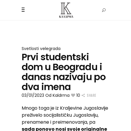
Svetlosti velegrada
Prvi studentski
dom u Beogradu i
danas nazivaju po
dva imena
03/01/2023
Od
Kaldrma
10
SHARE
Mnogo toga je iz Kraljevine Jugoslavije
preživelo socijalističku Jugoslaviju,
prenamene i preimenovanja, pa
sada ponovo nosi svoje originalne