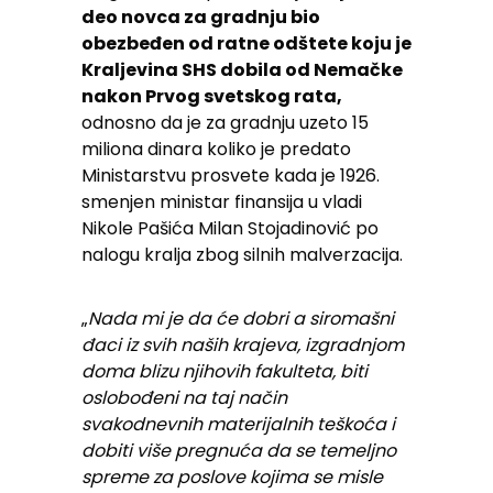
deo novca za gradnju bio
obezbeđen od ratne odštete koju je
Kraljevina SHS dobila od Nemačke
nakon Prvog svetskog rata,
odnosno da je za gradnju uzeto 15
miliona dinara koliko je predato
Ministarstvu prosvete kada je 1926.
smenjen ministar finansija u vladi
Nikole Pašića Milan Stojadinović po
nalogu kralja zbog silnih malverzacija.
„
Nada mi je da će dobri a siromašni
đaci iz svih naših krajeva, izgradnjom
doma blizu njihovih fakulteta, biti
oslobođeni na taj način
svakodnevnih materijalnih teškoća i
dobiti više pregnuća da se temeljno
spreme za poslove kojima se misle