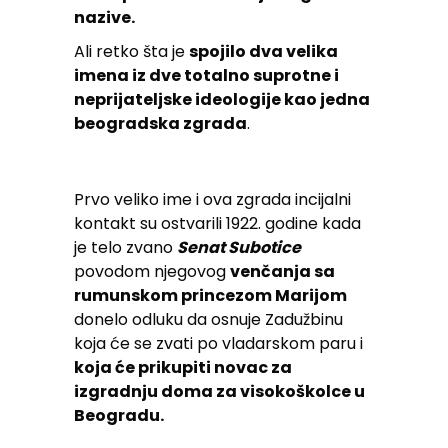
nazive.
Ali retko šta je
spojilo dva velika
imena iz dve totalno suprotne i
neprijateljske ideologije kao jedna
beogradska zgrada
.
Prvo veliko ime i ova zgrada incijalni
kontakt su ostvarili 1922. godine kada
je telo zvano
Senat Subotice
povodom njegovog
venčanja sa
rumunskom princezom Marijom
donelo odluku da osnuje Zadužbinu
koja će se zvati po vladarskom paru i
koja će prikupiti novac za
izgradnju doma za visokoškolce u
Beogradu.