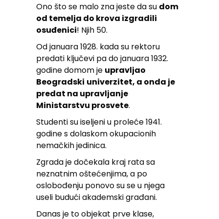
Ono što se malo zna jeste da su
dom
od temelja do krova izgradili
osuđenici
! Njih 50.
Od januara 1928. kada su rektoru
predati ključevi pa do januara 1932.
godine domom je
upravljao
Beogradski
univerzitet, a onda je
predat na upravljanje
Ministarstvu prosvete
.
Studenti su iseljeni u proleće 1941.
godine s dolaskom okupacionih
nemačkih jedinica.
Zgrada je dočekala kraj rata sa
neznatnim oštećenjima, a po
oslobođenju ponovo su se u njega
useli budući akademski građani.
Danas je to objekat prve klase,