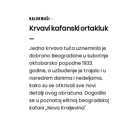
KALDRMAŠI
Krvavi kafanski ortakluk
...
Jedna krvava tuča uznemirila je
dobrano Beograđane u subotnje
oktobarsko popodne 1933.
godine, a uzbuđenje je trajalo i u
narednim danima i nedeljama,
kako su se otkrivali sve novi
detalji ovog obračuna. Dogodila
se u poznatoj elitnoj beogradskoj
kafani „Nova Kraljevina"