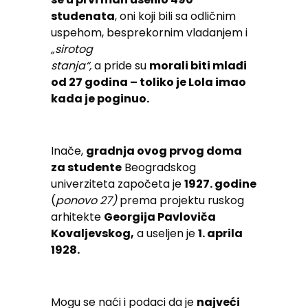
studenata
, oni koji bili sa odličnim
uspehom, besprekornim vladanjem i
„sirotog
stanja“,
a pride su
morali biti mlađi
od 27 godina – toliko je Lola imao
kada je poginuo.
Inače,
gradnja ovog prvog doma
za studente
Beogradskog
univerziteta započeta je
1927. godine
(
ponovo 27)
prema projektu ruskog
arhitekte
Georgija Pavloviča
Kovaljevskog,
a useljen je
1. aprila
1928.
Mogu se naći i podaci da je
najveći