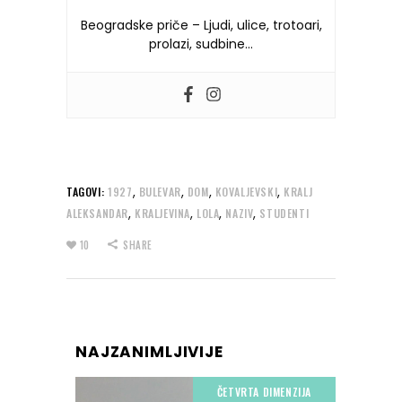
Beogradske priče – Ljudi, ulice, trotoari,
prolazi, sudbine…
,
,
,
,
TAGOVI:
1927
BULEVAR
DOM
KOVALJEVSKI
KRALJ
,
,
,
,
ALEKSANDAR
KRALJEVINA
LOLA
NAZIV
STUDENTI
10
SHARE
NAJZANIMLJIVIJE
ČETVRTA DIMENZIJA