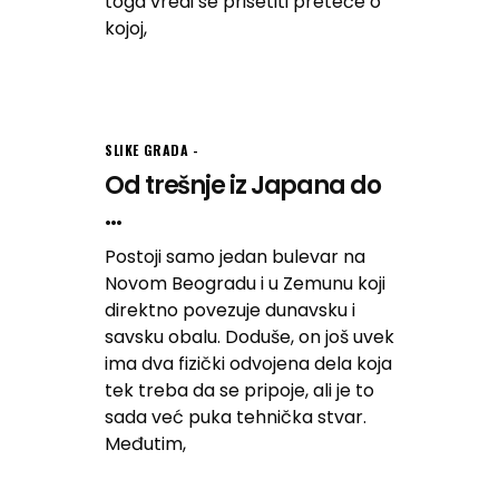
toga vredi se prisetiti preteče o
kojoj,
SLIKE GRADA
Od trešnje iz Japana do
...
Postoji samo jedan bulevar na
Novom Beogradu i u Zemunu koji
direktno povezuje dunavsku i
savsku obalu. Doduše, on još uvek
ima dva fizički odvojena dela koja
tek treba da se pripoje, ali je to
sada već puka tehnička stvar.
Međutim,