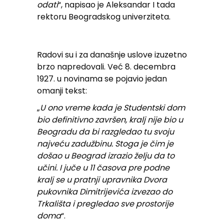
odati
“, napisao je Aleksandar I tada
rektoru Beogradskog univerziteta.
Radovi su i za današnje uslove izuzetno
brzo napredovali. Već 8. decembra
1927. u novinama se pojavio jedan
omanji tekst:
„
U ono vreme kada je Studentski dom
bio definitivno završen, kralj nije bio u
Beogradu da bi razgledao tu svoju
najveću zadužbinu. Stoga je čim je
došao u Beograd izrazio želju da to
učini. I juče u 11 časova pre podne
kralj se u pratnji upravnika Dvora
pukovnika Dimitrijevića izvezao do
Trkališta i pregledao sve prostorije
doma
“.