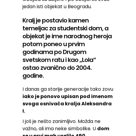
jedan isti objekat u Beogradu.
Kralj je postavio kamen
temeljac za studentski dom, a
objekat je ime narodnog heroja
potom poneo u prvim
godinama po Drugom
svetskom ratu i kao „Lola“
ostao zvanično do 2004.
godine.
I danas ga starije generacije tako zovu
iako je ponovo upisan pod imenom
svoga osnivača kralja Aleksandra
I.
I još je nešto zanimljivo. Možda ne
važno, ali ima neke simbolike. U
dom
se u prvi mah uselilo 490