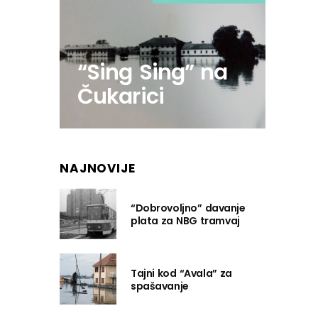
“Sing Sing” na
Čukarici
NAJNOVIJE
“Dobrovoljno” davanje
plata za NBG tramvaj
Tajni kod “Avala” za
spašavanje