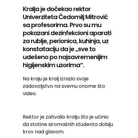
Kralja je dočekao rektor
Univerziteta Čedomilj Mitrović
sa profesorima. Prvo su mu
pokazani dezinfekcioni aparati
za rublje, perionica, kuhinja, uz
konstataciju da je „sve to
udešeno po najsavremenijim
higijenskim uzorima“.
Na kraju je kralj izrazio svoje
zadovoljstvo na svemu onome što
video.
Rektor je zahvalio kralju što je učinio
da stotine siromašnih studenta dobiju
krov nad glavom.