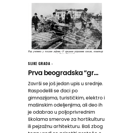
SLIKE GRADA
Prva beogradska “gr...
Završi se još jedan upis u srednje.
Raspodelili se đaci po
gimnazijama, turističkim, elektro i
mašinskim odeljenjima, ali deo ih
je odabrao u poljoprivrednim
školama smerove za hortikulturu
ili pejzažnu arhitekturu. Baš zbog