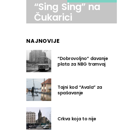
“Sing Sing” na
Čukarici
NAJNOVIJE
“Dobrovoljno” davanje
plata za NBG tramvaj
Tajni kod “Avala” za
spašavanje
Crkva koja to nije