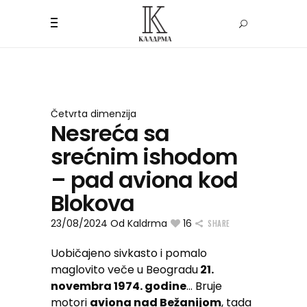
Četvrta dimenzija
Nesreća sa
srećnim ishodom
– pad aviona kod
Blokova
23/08/2024
Od
Kaldrma
16
SHARE
Uobičajeno sivkasto i pomalo
maglovito veče u Beogradu
21.
novembra 1974. godine
… Bruje
motori
aviona nad Bežanijom
, tada