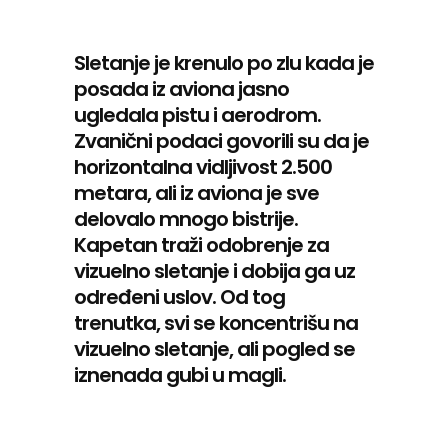
Sletanje je krenulo po zlu kada je
posada iz aviona jasno
ugledala pistu i aerodrom.
Zvanični podaci govorili su da je
horizontalna vidljivost 2.500
metara, ali iz aviona je sve
delovalo mnogo bistrije.
Kapetan traži odobrenje za
vizuelno sletanje i dobija ga uz
određeni uslov. Od tog
trenutka, svi se koncentrišu na
vizuelno sletanje, ali pogled se
iznenada gubi u magli.