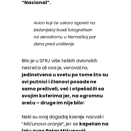
“Nacional”.
Avion koji će uskoro izgoreti na
bežanijskoj livadi fotografisan
na aerodromu u Nemačkoj par
dana pred uništenje
Bilo je u SFRJ više teških avionskih
nesreća ali ova je, verovatno,
jedinstvena u svetu po tome što su
svi putnici i članovi posade ne
samo preživeli, već i otpešačili sa
svojim koferima jer, na ogromnu
sreću – druge im nije bilo
!
Neki su ovaj događaj kasnije nazvali i
“
Mićunovo oranje
“, jer se
kapetan na
letu zvao Petar Mićunović
.