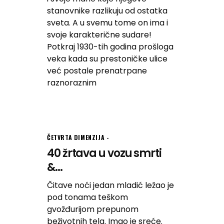
stanovnike razlikuju od ostatka
sveta. A u svemu tome on ima i
svoje karakterične sudare!
Potkraj 1930-tih godina prošloga
veka kada su prestoničke ulice
već postale prenatrpane
raznoraznim
ČETVRTA DIMENZIJA
40 žrtava u vozu smrti
&...
Čitave noći jedan mladić ležao je
pod tonama teškom
gvožđurijom prepunom
beživotnih tela. Imao je sreće.