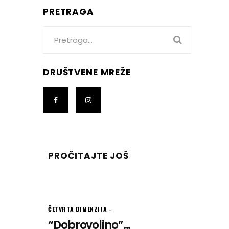
PRETRAGA
Search
for:
DRUŠTVENE MREŽE
PROČITAJTE JOŠ
ČETVRTA DIMENZIJA
“Dobrovoljno”...