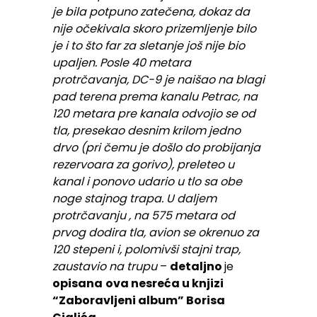
je bila potpuno zatečena, dokaz da
nije očekivala skoro prizemljenje bilo
je i to što far za sletanje još nije bio
upaljen. Posle 40 metara
protrčavanja, DC-9 je naišao na blagi
pad terena prema kanalu Petrac, na
120 metara pre kanala odvojio se od
tla, presekao desnim krilom jedno
drvo (pri čemu je došlo do probijanja
rezervoara za gorivo), preleteo u
kanal i ponovo udario u tlo sa obe
noge stajnog trapa. U daljem
protrčavanju , na 575 metara od
prvog dodira tla, avion se okrenuo za
120 stepeni i, polomivši stajni trap,
zaustavio na trupu
–
detaljno
je
opisana
ova nesreća u knjizi
“Zaboravljeni album” Borisa