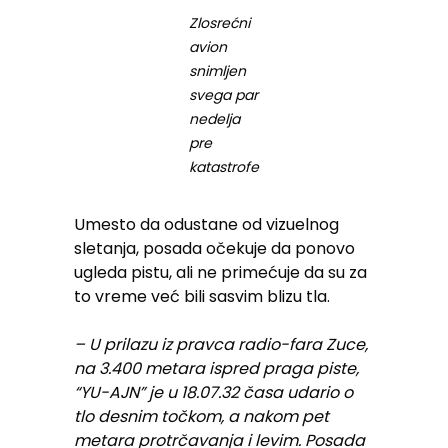
Zlosrećni
avion
snimljen
svega par
nedelja
pre
katastrofe
Umesto da odustane od vizuelnog
sletanja, posada očekuje da ponovo
ugleda pistu, ali ne primećuje da su za
to vreme već bili sasvim blizu tla.
– U prilazu iz pravca radio-fara Zuce,
na 3.400 metara ispred praga piste,
“YU-AJN” je u 18.07.32 časa udario o
tlo desnim točkom, a nakom pet
metara protrčavanja i levim. Posada