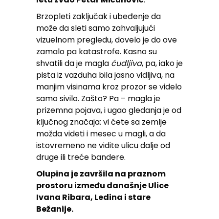
Brzopleti zaključak i ubeđenje da
može da sleti samo zahvaljujući
vizuelnom pregledu, dovelo je do ove
zamalo pa katastrofe. Kasno su
shvatili da je magla
ćudljiva
, pa, iako je
pista iz vazduha bila jasno vidljiva, na
manjim visinama kroz prozor se videlo
samo sivilo. Zašto? Pa – magla je
prizemna pojava, i ugao gledanja je od
ključnog značaja: vi ćete sa zemlje
možda videti i mesec u magli, a da
istovremeno ne vidite ulicu dalje od
druge ili treće bandere.
Olupina je završila na praznom
prostoru između današnje Ulice
Ivana Ribara, Ledina i stare
Bežanije.