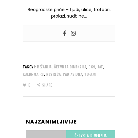
Beogradske priče – Ljudi, ulice, trotoari,
prolazi, sudbine…
,
,
,
,
TAGOVI:
BEŽANIJA
ČETVRTA DIMENZIJA
DC9
JAT
,
,
,
KALDRMA.RS
NESREĆA
PAD AVIONA
YU-AJN
16
SHARE
NAJZANIMLJIVIJE
ČETVRTA DIMENZIJA