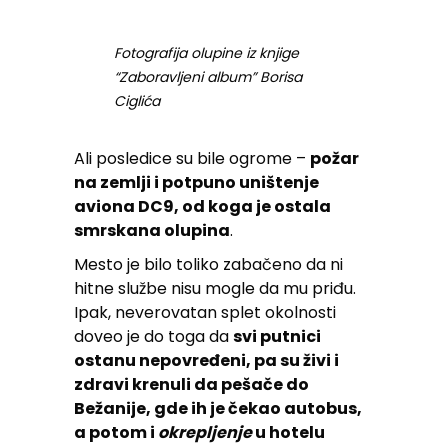
Fotografija olupine iz knjige
“Zaboravljeni album” Borisa
Ciglića
Ali posledice su bile ogrome –
požar
na zemlji i potpuno uništenje
aviona DC9, od koga je ostala
smrskana olupina
.
Mesto je bilo toliko zabačeno da ni
hitne službe nisu mogle da mu priđu.
Ipak, neverovatan splet okolnosti
doveo je do toga da
svi putnici
ostanu nepovređeni, pa su živi i
zdravi krenuli da pešače do
Bežanije, gde ih je čekao autobus,
a potom i
okrepljenje
u hotelu