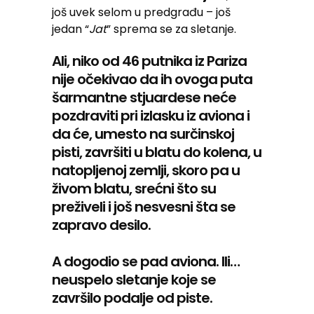
još uvek selom u predgrađu – još
jedan “
Jat
” sprema se za sletanje.
Ali, niko od 46 putnika iz Pariza
nije očekivao da ih ovoga puta
šarmantne stjuardese neće
pozdraviti pri izlasku iz aviona i
da će, umesto na surčinskoj
pisti, završiti u blatu do kolena, u
natopljenoj zemlji, skoro pa u
živom blatu, srećni što su
preživeli i još nesvesni šta se
zapravo desilo.
A dogodio se pad aviona. Ili…
neuspelo sletanje koje se
završilo podalje od piste.