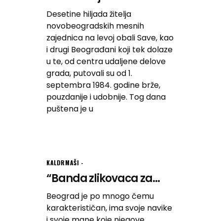
Desetine hiljada žitelja
novobeogradskih mesnih
zajednica na levoj obali Save, kao
i drugi Beograđani koji tek dolaze
u te, od centra udaljene delove
grada, putovali su od 1.
septembra 1984. godine brže,
pouzdanije i udobnije. Tog dana
puštena je u
KALDRMAŠI
“Banda zlikovaca za...
Beograd je po mnogo čemu
karakterističan, ima svoje navike
i svoje mane koje njegove