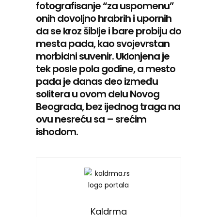
fotografisanje “za uspomenu”
onih dovoljno hrabrih i upornih
da se kroz šiblje i bare probiju do
mesta pada, kao svojevrstan
morbidni suvenir. Uklonjena je
tek posle pola godine, a mesto
pada je danas deo između
solitera u ovom delu Novog
Beograda, bez ijednog traga na
ovu nesreću sa – srećim
ishodom.
Kaldrma