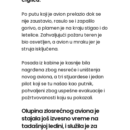
Ciglića.
Po putu koji je avion prelazio dok se
nije zaustavio, rasulo se i zapalilo
gorivo, a plamen je na kraju stigao i do
letelice. Zahvaljujući požaru teren je
bio osvetljen, a avion u mraku jer je
struja isključena.
Posada iz kabine je kasnije bila
nagrđena zbog nesreće i uništenja
novog aviona, a tri stjuardese i jedan
pilot koji se tu našao kao putnik,
pohvaljeni zbog uspešne evakuacije i
požrtvovanosti koju su pokazali.
Olupina zlosrećnog aviona je
stajala još izvesno vreme na
tadašnjoj ledini, i služila je za