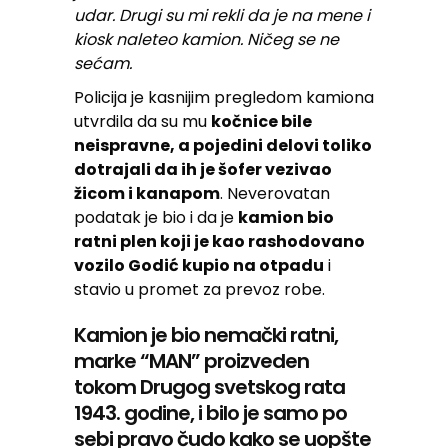
udar. Drugi su mi rekli da je na mene i
kiosk naleteo kamion. Ničeg se ne
sećam.
Policija je kasnijim pregledom kamiona
utvrdila da su mu
kočnice bile
neispravne, a pojedini delovi toliko
dotrajali da ih je šofer vezivao
žicom i kanapom
. Neverovatan
podatak je bio i da je
kamion bio
ratni plen koji je kao rashodovano
vozilo Godić kupio na otpadu
i
stavio u promet za prevoz robe.
Kamion je bio nemački ratni,
marke “MAN” proizveden
tokom Drugog svetskog rata
1943. godine, i bilo je samo po
sebi pravo čudo kako se uopšte