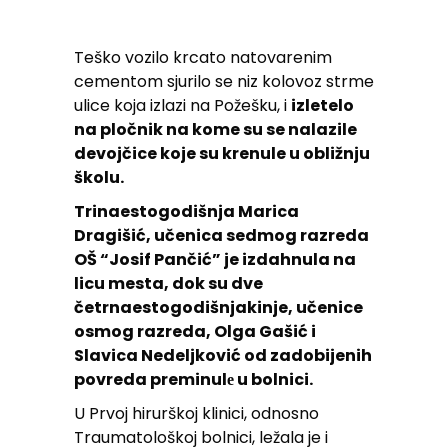
Teško vozilo krcato natovarenim
cementom sjurilo se niz kolovoz strme
ulice koja izlazi na Požešku, i
izletelo
na pločnik na kome su se nalazile
devojčice koje su krenule u obližnju
školu.
Trinaestogodišnja Marica
Dragišić, učenica sedmog razreda
OŠ “Josif Pančić” je izdahnula na
licu mesta, dok su dve
četrnaestogodišnjakinje, učenice
osmog razreda, Olga Gašić i
Slavica Nedeljković od zadobijenih
povreda preminulе u bolnici.
U Prvoj hirurškoj klinici, odnosno
Traumatološkoj bolnici, ležala je i