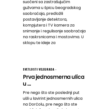
suočeni sa zastrašujućim
gužvama u špicu beogradskog
saobraćaja, predložili
postavljanje detektora,
kompjutera i TV kamera za
snimanje i regulisanje saobraćaja
na raskrsnicama i mostovima. U
sklopu te ideje za
SVETLOSTI VELEGRADA
Prva jednosmerna ulica
u ...
Pre nego što ste poslednji put
ušli u lavirint jednosmernih ulica
na Dorćolu, pre nego što ste