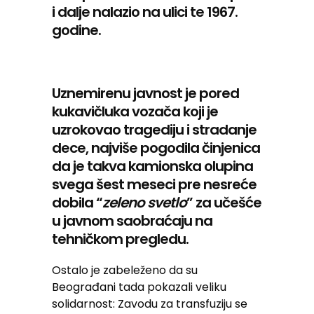
i dalje nalazio na ulici te 1967.
godine.
Uznemirenu javnost je pored
kukavičluka vozača koji je
uzrokovao tragediju i stradanje
dece, najviše pogodila činjenica
da je takva kamionska olupina
svega šest meseci pre nesreće
dobila “
zeleno svetlo
” za učešće
u javnom saobraćaju na
tehničkom pregledu.
Ostalo je zabeleženo da su
Beograđani tada pokazali veliku
solidarnost: Zavodu za transfuziju se