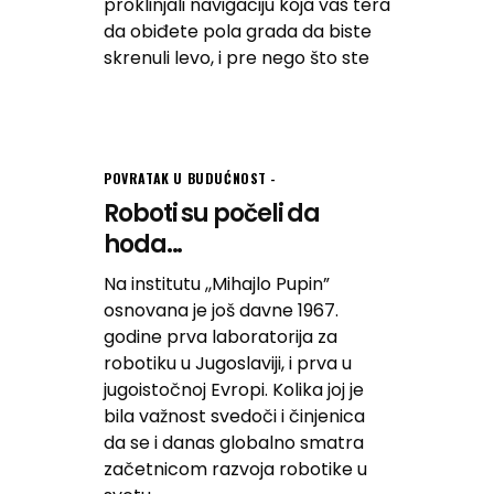
proklinjali navigaciju koja vas tera
da obiđete pola grada da biste
skrenuli levo, i pre nego što ste
POVRATAK U BUDUĆNOST
Roboti su počeli da
hoda...
Na institutu ,,Mihajlo Pupin”
osnovana je još davne 1967.
godine prva laboratorija za
robotiku u Jugoslaviji, i prva u
jugoistočnoj Evropi. Kolika joj je
bila važnost svedoči i činjenica
da se i danas globalno smatra
začetnicom razvoja robotike u