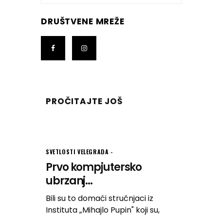
DRUŠTVENE MREŽE
PROČITAJTE JOŠ
SVETLOSTI VELEGRADA
Prvo kompjutersko
ubrzanj...
Bili su to domaći stručnjaci iz
Instituta „Mihajlo Pupin" koji su,