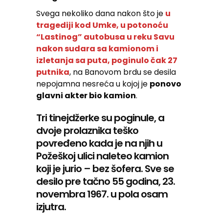
Svega nekoliko dana nakon što je
u
tragediji kod Umke, u potonoću
“Lastinog” autobusa u reku Savu
nakon sudara sa kamionom i
izletanja sa puta, poginulo čak 27
putnika
, na Banovom brdu se desila
nepojamna nesreća u kojoj je
ponovo
glavni akter bio kamion
.
Tri tinejdžerke su poginule, a
dvoje prolaznika teško
povređeno kada je na njih u
Požeškoj ulici naleteo kamion
koji je jurio – bez šofera. Sve se
desilo pre tačno 55 godina, 23.
novembra 1967. u pola osam
izjutra.