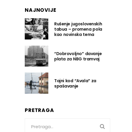
NAJNOVIJE
Rušenje jugoslovenskih
tabua – promena pola
kao novinska tema
“Dobrovoljno” davanje
plata za NBG tramvaj
Tajni kod “Avala” za
spašavanje
PRETRAGA
Search
for: