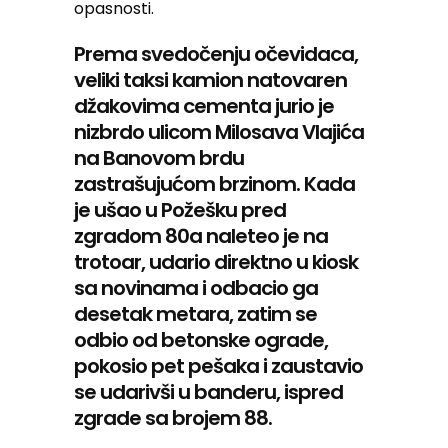
opasnosti.
Prema svedočenju očevidaca,
veliki taksi kamion natovaren
džakovima cementa jurio je
nizbrdo ulicom Milosava Vlajića
na Banovom brdu
zastrašujućom brzinom. Kada
je ušao u Požešku pred
zgradom 80a naleteo je na
trotoar, udario direktno u kiosk
sa novinama i odbacio ga
desetak metara, zatim se
odbio od betonske ograde,
pokosio pet pešaka i zaustavio
se udarivši u banderu, ispred
zgrade sa brojem 88.