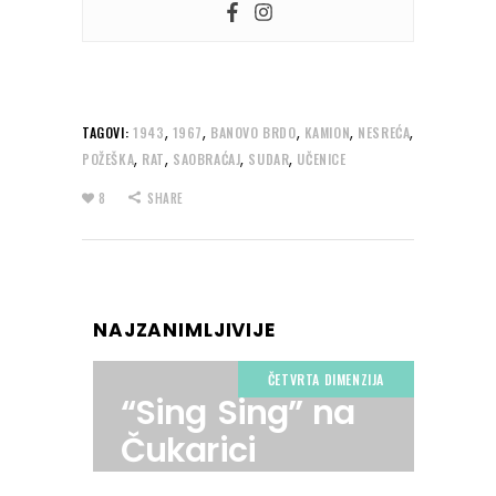
,
,
,
,
,
TAGOVI:
1943
1967
BANOVO BRDO
KAMION
NESREĆA
,
,
,
,
POŽEŠKA
RAT
SAOBRAĆAJ
SUDAR
UČENICE
8
SHARE
NAJZANIMLJIVIJE
ČETVRTA DIMENZIJA
“Sing Sing” na
Čukarici