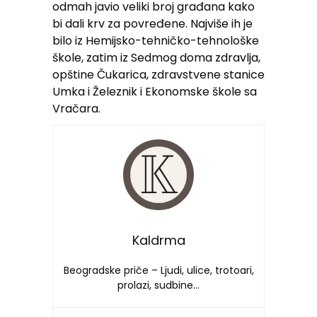
odmah javio veliki broj građana kako
bi dali krv za povređene. Najviše ih je
bilo iz Hemijsko-tehničko-tehnološke
škole, zatim iz Sedmog doma zdravlja,
opštine Čukarica, zdravstvene stanice
Umka i Železnik i Ekonomske škole sa
Vračara.
Kaldrma
Beogradske priče – Ljudi, ulice, trotoari,
prolazi, sudbine…