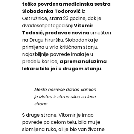
teško povrđena medicinska sestra
Slobodanka Todorović
iz
Ostružnice, stara 23 godine, dok je
dvadesetpetogodišnji
Vitomir
Todosić, prodavac novina
smešten
na Drugu hiruršku. Slobodanka je
primljena u vrlo kritičnom stanju.
Najozbiljnije povrede imala je u
predelu karlice,
a prema nalazima
lekara bila je i u drugom stanju.
Mesto nesreće danas
:
kamion
je izleteo iz strme ulice sa leve
strane
S druge strane, Vitomir je imao
povrede po celom telu, bila mu je
slomljena ruka, ali je bio van životne