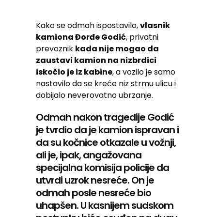
Kako se odmah ispostavilo,
vlasnik
kamiona Đorđe Godić
, privatni
prevoznik
kada nije mogao da
zaustavi kamion na nizbrdici
iskočio je iz kabine
, a vozilo je samo
nastavilo da se kreće niz strmu ulicu i
dobijalo neverovatno ubrzanje.
Odmah nakon tragedije Godić
je tvrdio da je kamion ispravan i
da su kočnice otkazale u vožnji,
ali je, ipak, angažovana
specijalna komisija policije da
utvrdi uzrok nesreće. On je
odmah posle nesreće bio
uhapšen. U kasnijem sudskom