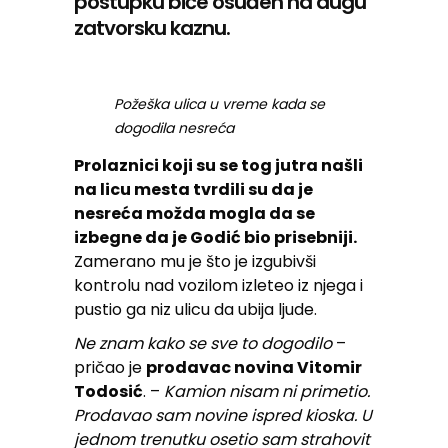
postupku biće osuđen na dugu
zatvorsku kaznu.
Požeška ulica u vreme kada se
dogodila nesreća
Prolaznici koji su se tog jutra našli
na licu mesta tvrdili su da je
nesreća možda mogla da se
izbegne da je Godić bio prisebniji.
Zamerano mu je što je izgubivši
kontrolu nad vozilom izleteo iz njega i
pustio ga niz ulicu da ubija ljude.
Ne znam kako se sve to dogodilo
–
pričao je
prodavac novina Vitomir
Todosić
. –
Kamion nisam ni primetio.
Prodavao sam novine ispred kioska. U
jednom trenutku osetio sam strahovit