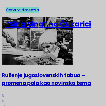
Četvrta dimenzija
NAJNOVIJE
“Sing Sing” na Čukarici
Rušenje jugoslovenskih tabua –
promena pola kao novinska tema
0
0