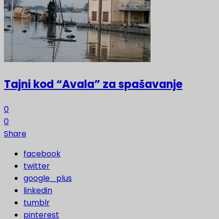
Tajni kod “Avala” za spašavanje
0
0
Share
facebook
twitter
google_plus
linkedin
tumblr
pinterest