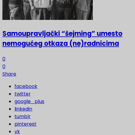
Samoupravljački “šejming” umesto
nemogućeg otkaza (ne)radnicima
0
0
Share
facebook
twitter
google_plus
linkedin
tumblr
pinterest
vk