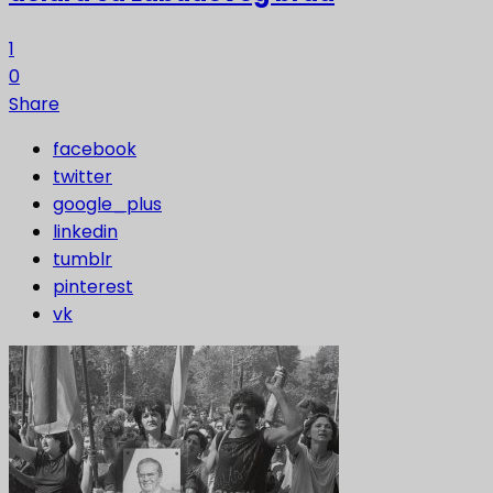
1
0
Share
facebook
twitter
google_plus
linkedin
tumblr
pinterest
vk