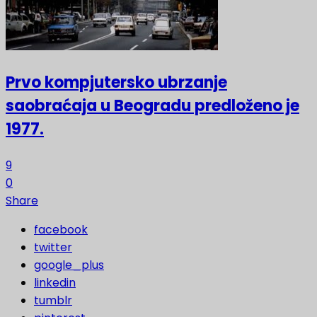
Prvo kompjutersko ubrzanje
saobraćaja u Beogradu predloženo je
1977.
9
0
Share
facebook
twitter
google_plus
linkedin
tumblr