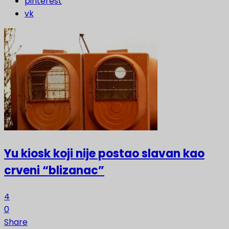
pinterest
vk
Yu kiosk koji nije postao slavan kao
crveni “blizanac”
4
0
Share