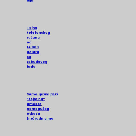
nije
Tajna
telefonskog
računa
od
14.000
dolara
sa
Labudovog
brda
Samoupravljački
“šejming”
umesto
nemogućeg
otkaza
(ne)radnicima