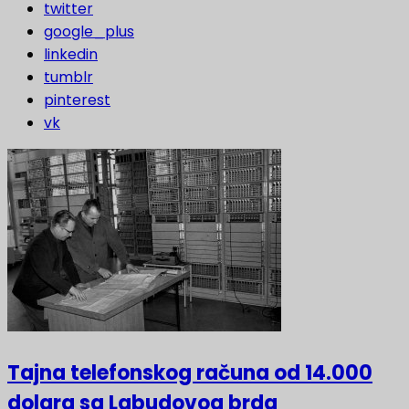
twitter
google_plus
linkedin
tumblr
pinterest
vk
Tajna telefonskog računa od 14.000
dolara sa Labudovog brda