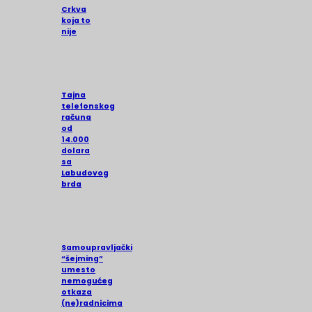
Crkva
koja to
nije
Tajna
telefonskog
računa
od
14.000
dolara
sa
Labudovog
brda
Samoupravljački
“šejming”
umesto
nemogućeg
otkaza
(ne)radnicima