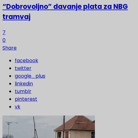
“Dobrovoljno” davanje plata za NBG
tramvaj
7
0
Share
facebook
twitter
google_plus
linkedin
tumblr
pinterest
vk