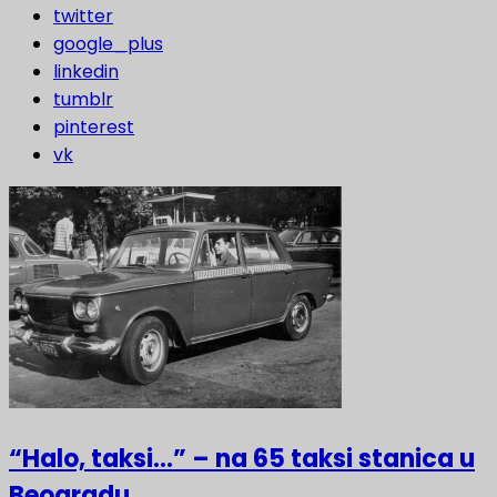
twitter
google_plus
linkedin
tumblr
pinterest
vk
“Halo, taksi…” – na 65 taksi stanica u
Beogradu