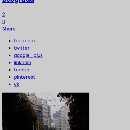
2
0
Share
facebook
twitter
google_plus
linkedin
tumblr
pinterest
vk