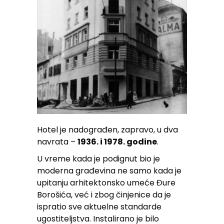
Hotel je nadograđen, zapravo, u dva
navrata –
1936. i 1978. godine
.
U vreme kada je podignut bio je
moderna građevina ne samo kada je
upitanju arhitektonsko umeće Đure
Borošića, već i zbog činjenice da je
ispratio sve aktuelne standarde
ugostiteljstva. Instalirano je bilo