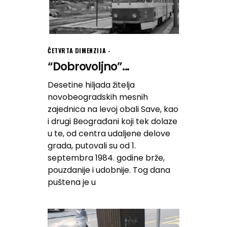
ČETVRTA DIMENZIJA
“Dobrovoljno”...
Desetine hiljada žitelja
novobeogradskih mesnih
zajednica na levoj obali Save, kao
i drugi Beograđani koji tek dolaze
u te, od centra udaljene delove
grada, putovali su od 1.
septembra 1984. godine brže,
pouzdanije i udobnije. Tog dana
puštena je u