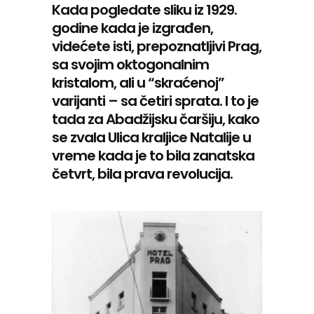
Kada pogledate sliku iz 1929.
godine kada je izgrađen,
videćete isti, prepoznatljivi Prag,
sa svojim oktogonalnim
kristalom, ali u “skraćenoj”
varijanti – sa četiri sprata. I to je
tada za Abadžijsku čaršiju, kako
se zvala Ulica kraljice Natalije u
vreme kada je to bila zanatska
četvrt, bila prava revolucija.