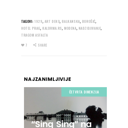
,
,
,
,
TAGOVI:
1929
ART DEKO
BALKANSKA
BOROŠIĆ
,
,
,
,
HOTEL PRAG
KALDRMA.RS
MODENA
NADZIDJIVANJE
TRAGOM ASFALTA
7
SHARE
NAJZANIMLJIVIJE
ČETVRTA DIMENZIJA
“Sing Sing” na