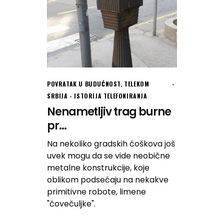
POVRATAK U BUDUĆNOST
,
TELEKOM
SRBIJA - ISTORIJA TELEFONIRANJA
Nenametljiv trag burne
pr...
Na nekoliko gradskih ćoškova još
uvek mogu da se vide neobične
metalne konstrukcije, koje
oblikom podsećaju na nekakve
primitivne robote, limene
"čovečuljke".