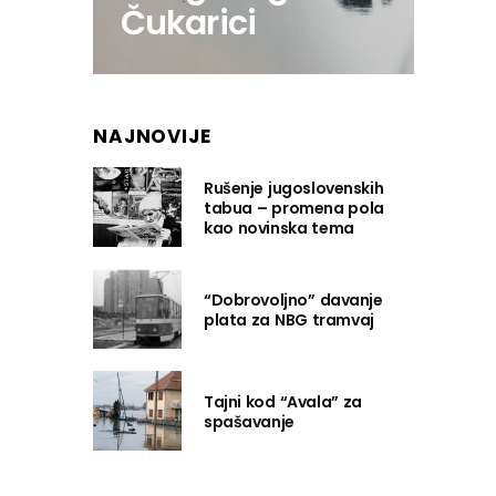
Čukarici
NAJNOVIJE
Rušenje jugoslovenskih
tabua – promena pola
kao novinska tema
“Dobrovoljno” davanje
plata za NBG tramvaj
Tajni kod “Avala” za
spašavanje