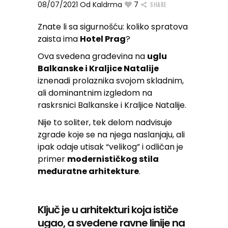
08/07/2021
Od
Kaldrma
7
SHARE
Znate li sa sigurnošću: koliko spratova
zaista ima
Hotel Prag
?
Ova svedena građevina na
uglu
Balkanske i Kraljice Natalije
iznenadi prolaznika svojom skladnim,
ali dominantnim izgledom na
raskrsnici Balkanske i Kraljice Natalije.
Nije to soliter, tek delom nadvisuje
zgrade koje se na njega naslanjaju, ali
ipak odaje utisak “velikog” i odličan je
primer
modernističkog stila
međuratne arhitekture
.
Ključ je u arhitekturi koja ističe
ugao, a svedene ravne linije na