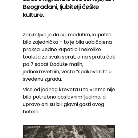
Beograđani, ljubitelji češke
kulture.
Zanimljivo je da su, međutim, kupatila
bila zajednička – to je bila uobičajena
praksa. Jedno kupatilo i nekoliko
toaleta za svaki sprat, a na spratu čak
po 7 soba! Doduše malih,
jednokrevetnih, vešto “spakovanih” u
svedenu zgradu.
Više od jednog kreveta u to vreme nije
bilo potrebno poslovnim ljudima, a
upravo oni su bili glavni gosti ovog
hotela.