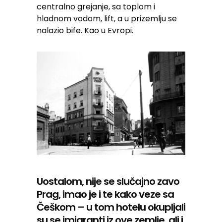
centralno grejanje, sa toplom i
hladnom vodom, lift, a u prizemlju se
nalazio bife. Kao u Evropi.
Uostalom, nije se slučajno zavo
Prag, imao je i te kako veze sa
Češkom – u tom hotelu okupljali
su se imigranti iz ove zemlje, ali i