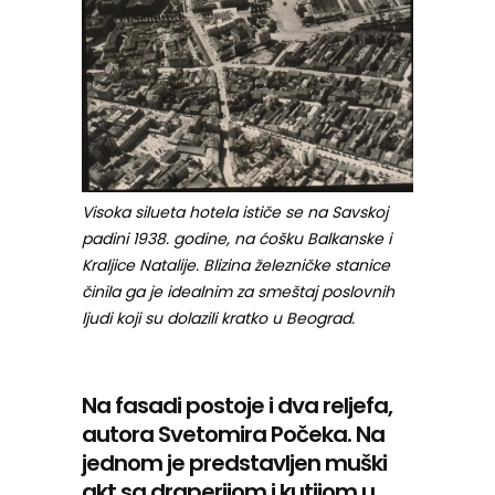
Visoka silueta hotela ističe se na Savskoj
padini 1938. godine, na ćošku Balkanske i
Kraljice Natalije. Blizina železničke stanice
činila ga je idealnim za smeštaj poslovnih
ljudi koji su dolazili kratko u Beograd.
Na fasadi postoje i dva reljefa,
autora Svetomira Počeka. Na
jednom je predstavljen muški
akt sa draperijom i kutijom u