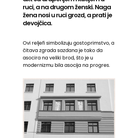
ruci, a na drugom ženski. Naga
žena nosi u ruci grozd, a prati je
devojčica.
Ovi reljefi simbolizuju gostoprimstvo, a
čitava zgrada sazdana je tako da
asocira na veliki brod, što je u
modernizmu bila asocija na progres.