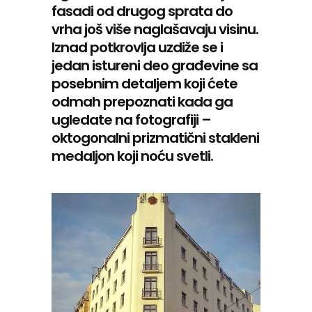
fasadi od drugog sprata do
vrha još više naglašavaju visinu.
Iznad potkrovlja uzdiže se i
jedan istureni deo građevine sa
posebnim detaljem koji ćete
odmah prepoznati kada ga
ugledate na fotografiji –
oktogonalni prizmatični stakleni
medaljon koji noću svetli.