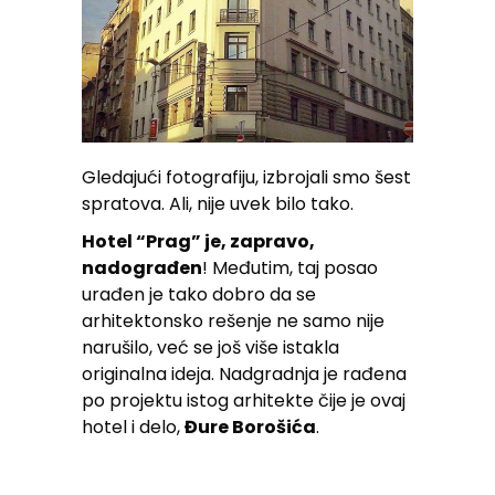
Gledajući fotografiju, izbrojali smo šest
spratova. Ali, nije uvek bilo tako.
Hotel “Prag” je, zapravo,
nadograđen
! Međutim, taj posao
urađen je tako dobro da se
arhitektonsko rešenje ne samo nije
narušilo, već se još više istakla
originalna ideja. Nadgradnja je rađena
po projektu istog arhitekte čije je ovaj
hotel i delo,
Đure Borošića
.