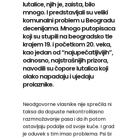
lutalice, njih je, zaista, bilo
mnogo. I predstavljali su veliki
komunalni problem u Beogradu
decenijama. Mnogo putopisaca
koji su stupili na beogradsko tle
krajem 19. i početkom 20. veka,
kao jedan od “najupečatljivijih”,
odnosno, najstrašnijih prizora,
navodili su čopore lutalica koji
olako napadaju i ujedaju
prolaznike.
Neodgovorne vlasnike nije sprečila ni
taksa da dopuste nekontrolilasno
razmnožavanje pasa i da ih potom
ostavljaju podalje od svoje kuće. I grad
je oduvek s tim imao problema. Psi bi