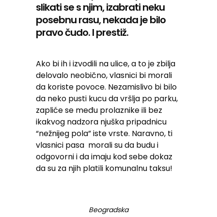
slikati se s njim, izabrati neku
posebnu rasu, nekada je bilo
pravo čudo. I prestiž.
Ako bi ih i izvodili na ulice, a to je zbilja
delovalo neobično, vlasnici bi morali
da koriste povoce. Nezamislivo bi bilo
da neko pusti kucu da vršlja po parku,
zapliće se među prolaznike ili bez
ikakvog nadzora njuška pripadnicu
“nežnijeg pola” iste vrste. Naravno, ti
vlasnici pasa morali su da budu i
odgovorni i da imaju kod sebe dokaz
da su za njih platili komunalnu taksu!
Beogradska