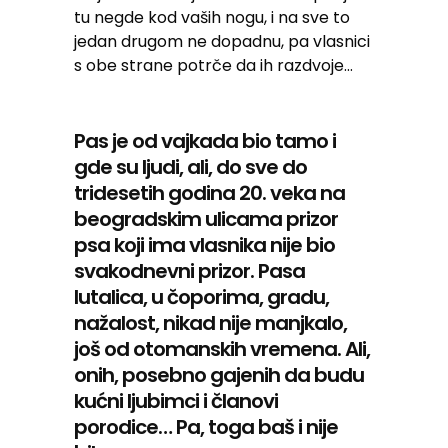
tu negde kod vaših nogu, i na sve to
jedan drugom ne dopadnu, pa vlasnici
s obe strane potrče da ih razdvoje…
Pas je od vajkada bio tamo i
gde su ljudi, ali, do sve do
tridesetih godina 20. veka na
beogradskim ulicama prizor
psa koji ima vlasnika nije bio
svakodnevni prizor. Pasa
lutalica, u čoporima, gradu,
nažalost, nikad nije manjkalo,
još od otomanskih vremena. Ali,
onih, posebno gajenih da budu
kućni ljubimci i članovi
porodice… Pa, toga baš i nije