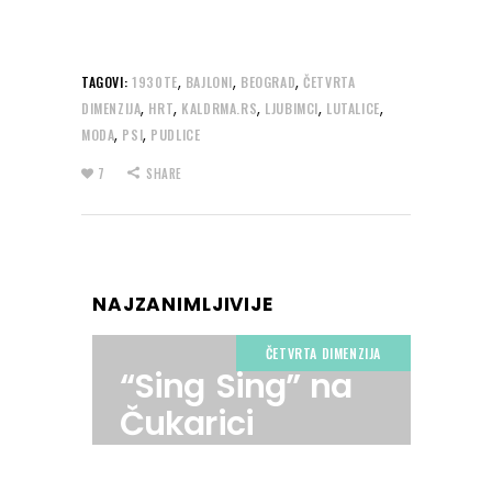
,
,
,
TAGOVI:
1930TE
BAJLONI
BEOGRAD
ČETVRTA
,
,
,
,
,
DIMENZIJA
HRT
KALDRMA.RS
LJUBIMCI
LUTALICE
,
,
MODA
PSI
PUDLICE
7
SHARE
NAJZANIMLJIVIJE
ČETVRTA DIMENZIJA
“Sing Sing” na
Čukarici