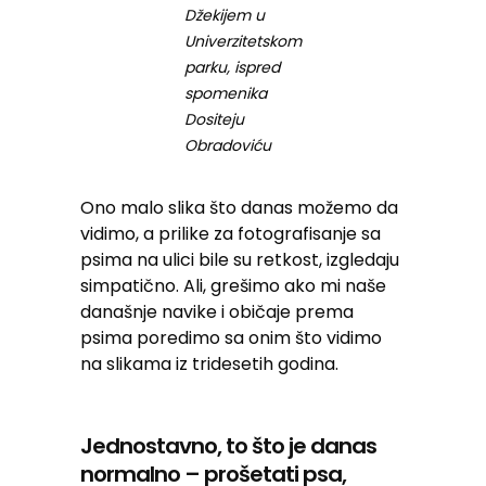
Džekijem u
Univerzitetskom
parku, ispred
spomenika
Dositeju
Obradoviću
Ono malo slika što danas možemo da
vidimo, a prilike za fotografisanje sa
psima na ulici bile su retkost, izgledaju
simpatično. Ali, grešimo ako mi naše
današnje navike i običaje prema
psima poredimo sa onim što vidimo
na slikama iz tridesetih godina.
Jednostavno, to što je danas
normalno – prošetati psa,