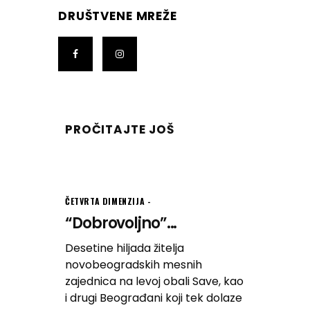
DRUŠTVENE MREŽE
PROČITAJTE JOŠ
ČETVRTA DIMENZIJA
“Dobrovoljno”...
Desetine hiljada žitelja
novobeogradskih mesnih
zajednica na levoj obali Save, kao
i drugi Beograđani koji tek dolaze