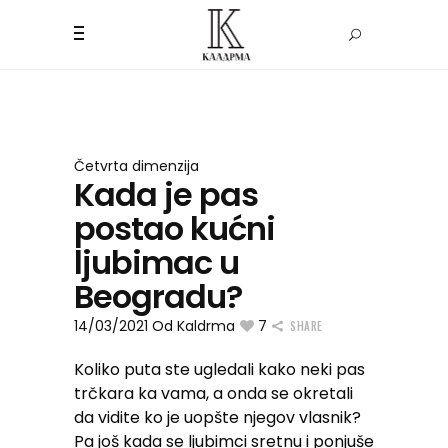
Četvrta dimenzija
Kada je pas
postao kućni
ljubimac u
Beogradu?
14/03/2021
Od
Kaldrma
7
SHARE
Koliko puta ste ugledali kako neki pas
trčkara ka vama, a onda se okretali
da vidite ko je uopšte njegov vlasnik?
Pa još kada se ljubimci sretnu i ponjuše