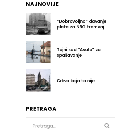
NAJNOVIJE
“Dobrovoljno” davanje
plata za NBG tramvaj
Tajni kod “Avala” za
spašavanje
Crkva koja to nije
PRETRAGA
Search
for: