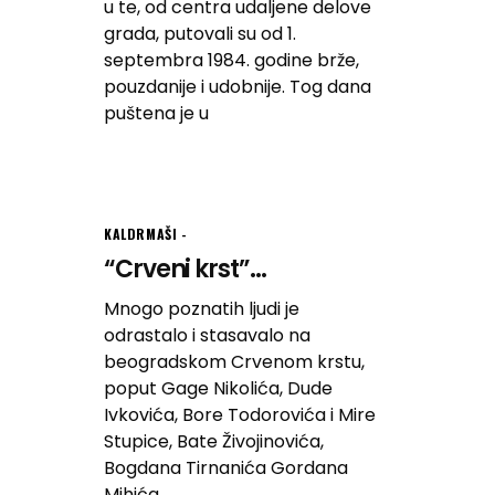
u te, od centra udaljene delove
grada, putovali su od 1.
septembra 1984. godine brže,
pouzdanije i udobnije. Tog dana
puštena je u
KALDRMAŠI
“Crveni krst”...
Mnogo poznatih ljudi je
odrastalo i stasavalo na
beogradskom Crvenom krstu,
poput Gage Nikolića, Dude
Ivkovića, Bore Todorovića i Mire
Stupice, Bate Živojinovića,
Bogdana Tirnanića Gordana
Mihića