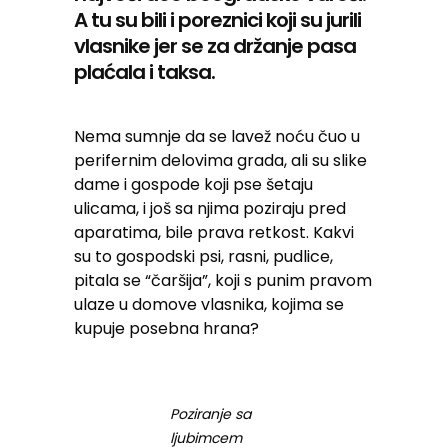
A tu su bili i poreznici koji su jurili
vlasnike jer se za držanje pasa
plaćala i taksa.
Nema sumnje da se lavež noću čuo u
perifernim delovima grada, ali su slike
dame i gospode koji pse šetaju
ulicama, i još sa njima poziraju pred
aparatima, bile prava retkost. Kakvi
su to gospodski psi, rasni, pudlice,
pitala se “čaršija”, koji s punim pravom
ulaze u domove vlasnika, kojima se
kupuje posebna hrana?
Poziranje sa
ljubimcem