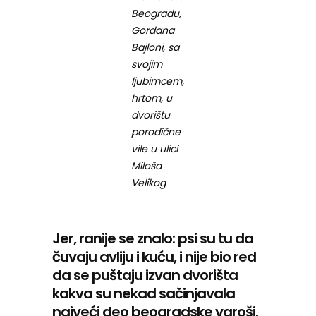
Beogradu,
Gordana
Bajloni, sa
svojim
ljubimcem,
hrtom, u
dvorištu
porodične
vile u ulici
Miloša
Velikog
Jer, ranije se znalo: psi su tu da
čuvaju avliju i kuću, i nije bio red
da se puštaju izvan dvorišta
kakva su nekad sačinjavala
najveći deo beogradske varoši.