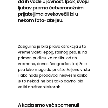
da ih vode u javnost. Ipak, svoju
ljubav prema četvoronožnim
prijateljima ovekovečili bi u
nekom foto-ateljeu.
Zasigurno je bila prava atrakcija u to
vreme videti lepog, rasnog psa. Ili, na
primer, pudlicu. Za razliku od tih
vremena, danas Beograđani koji žele
psa lako mogu da priušte željenu vrstu
i lako nađu prodavca, nesvesni koliko
je to nekad, ne baš tako davno, bio
veliki društveni iskorak.
A kada smo već spomenuli