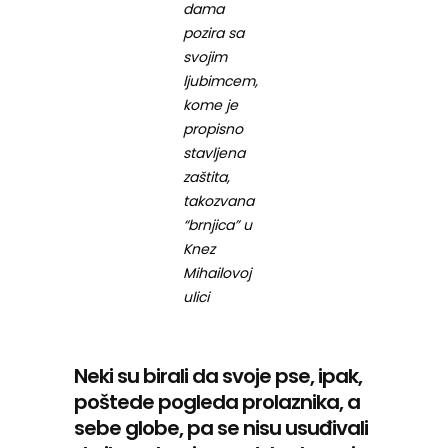
dama
pozira sa
svojim
ljubimcem,
kome je
propisno
stavljena
zaštita,
takozvana
“brnjica” u
Knez
Mihailovoj
ulici
Neki su birali da svoje pse, ipak,
poštede pogleda prolaznika, a
sebe globe, pa se nisu usuđivali