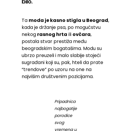
bilo.
Ta
moda je kasno stigla u Beograd
,
kada je držanje psa, po mogućstvu
nekog
rasnog hrta
ili
ovčara
,
postala stvar prestiža među
beogradskim bogatašima. Modu su
ubrzo preuzeli i malo slabije stojeći
sugrađani koji su, pak, hteli da prate
“trendove” po uzoru na one na
najvišim društvenim pozicijama.
Pripadnica
najbogatije
porodice
svog
vremena u