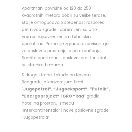
Apartmani površine od 120 do 250
kvadratnih metara dobili su velike terase,
što je omogućavalo stepenast raspored
pet nivoa zgrade i opremljeni su u to
vreme najsavremenijim tehničkim
aparatima. Prizemlje zgrade rezervisano je
za poslovne prostorije, a po okončanju
Samita apartmani i poslovni prostor izdati
su stranim firmama.
S druge strane, takođe na Novom
Beogradu je konzorcijum firmi
“
Jugopetrol”, “Jugoeksport”, “Putnik”,
“Energoprojekt” i GRO “Rad
” gradio
hotel na prostoru između
“Interkontinentala” i nove poslovne zgrade
“Jugopetrola”.