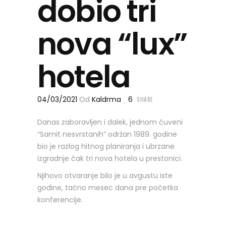
dobio tri
nova “lux”
hotela
04/03/2021
Od
Kaldrma
6
SHARE
Danas zaboravljen i dalek, jednom čuveni
“Samit nesvrstanih” održan 1989. godine
bio je razlog hitnog planiranja i ubrzane
izgradnje čak tri nova hotela u prestonici.
Njihovo otvaranje bilo je u avgustu iste
godine, tačno mesec dana pre početka
konferencije.