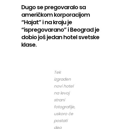
Dugo se pregovaralo sa
američkom korporacijom
“Hajat” i na kraju je
“ispregovarano” i Beograd je
dobio još jedan hotel svetske
klase.
Tek
izgrađen
novi hotel
na levoj
strani
fotografije,
uskoro će
postati
deo