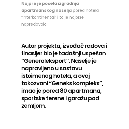
Najpre je počela izgradnja
apartmanskog naselja
pored hotela
“Interkontinental” i to je najbrže
napredovalo.
Autor projekta, izvođač radova i
finasijer bio je tadašnji uspešan
“Generaleksport”. Naselje je
napravljeno u sastavu
istoimenog hotela, a ovaj
takozvani “Geneks kompleks”,
imao je pored 80 apartmana,
sportske terene i garažu pod
zemljom.