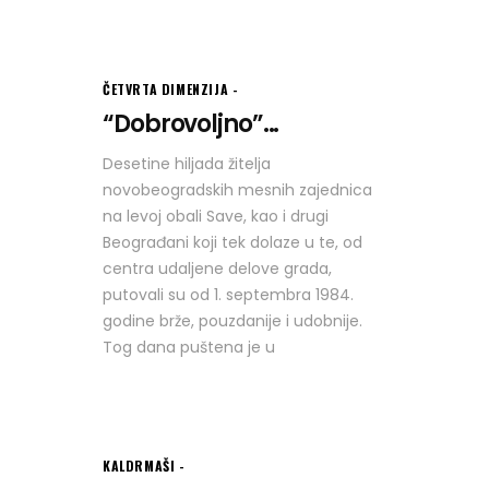
ČETVRTA DIMENZIJA
“Dobrovoljno”...
Desetine hiljada žitelja
novobeogradskih mesnih zajednica
na levoj obali Save, kao i drugi
Beograđani koji tek dolaze u te, od
centra udaljene delove grada,
putovali su od 1. septembra 1984.
godine brže, pouzdanije i udobnije.
Tog dana puštena je u
KALDRMAŠI