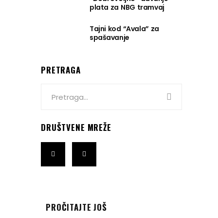
plata za NBG tramvaj
Tajni kod “Avala” za
spašavanje
PRETRAGA
Search
for:
DRUŠTVENE MREŽE
PROČITAJTE JOŠ