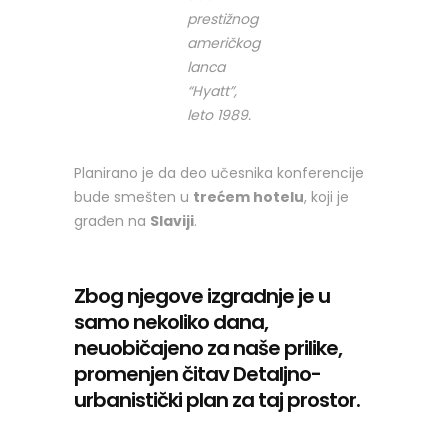
prestižnog
američkog
lanca
“Hyatt”,
leto 1989.
Planirano je da deo učesnika konferencije
bude smešten u
trećem hotelu
, koji je
građen na
Slaviji
.
Zbog njegove izgradnje je u
samo nekoliko dana,
neuobičajeno za naše prilike,
promenjen čitav Detaljno-
urbanistički plan za taj prostor.