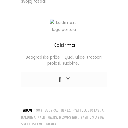
svojoj fasadi.
Kaldrma
Beogradske priče – Ljudi, ulice, trotoari,
prolazi, sudbine…
,
,
,
,
,
TAGOVI:
1989
BEOGRAD
GENEX
HYATT
JUGOSLAVIJA
,
,
,
,
,
KALDRMA
KALDRMA.RS
NESVRSTANI
SAMIT
SLAVIJA
SVETLOSTI VELEGRADA