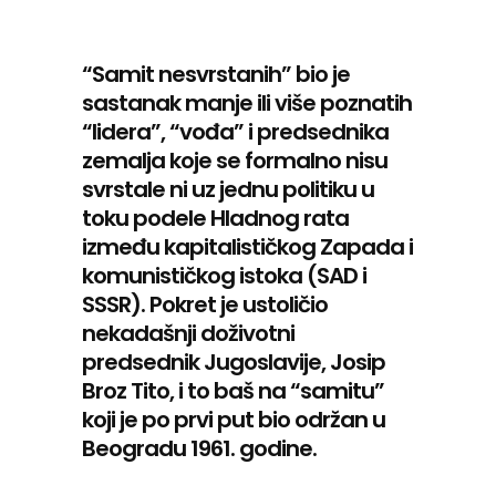
“Samit nesvrstanih” bio je
sastanak manje ili više poznatih
“lidera”, “vođa” i predsednika
zemalja koje se formalno nisu
svrstale ni uz jednu politiku u
toku podele Hladnog rata
između kapitalističkog Zapada i
komunističkog istoka (SAD i
SSSR). Pokret je ustoličio
nekadašnji doživotni
predsednik Jugoslavije, Josip
Broz Tito,
i to baš na “samitu”
koji je po prvi put bio održan u
Beogradu 1961. godine.