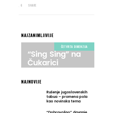
6
SHARE
NAJZANIMLJIVIJE
ČETVRTA DIMENZIJA
“Sing Sing” na
Čukarici
NAJNOVIJE
Rušenje jugoslovenskih
tabua – promena pola
kao novinska tema
“Dobrovoljno” davanje