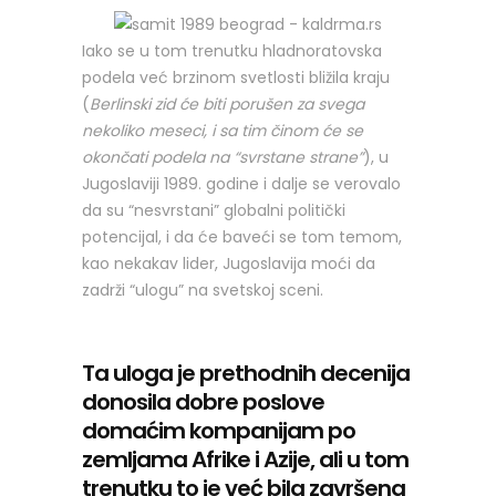
Iako se u tom trenutku hladnoratovska
podela već brzinom svetlosti bližila kraju
(
Berlinski zid će biti porušen za svega
nekoliko meseci, i sa tim činom će se
okončati podela na “svrstane strane”
), u
Jugoslaviji 1989. godine i dalje se verovalo
da su “nesvrstani” globalni politički
potencijal, i da će baveći se tom temom,
kao nekakav lider, Jugoslavija moći da
zadrži “ulogu” na svetskoj sceni.
Ta uloga je prethodnih decenija
donosila dobre poslove
domaćim kompanijam po
zemljama Afrike i Azije, ali u tom
trenutku to je već bila završena