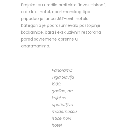
Projekat su uradile arhitekte “Invest-biroa”,
a de luks hotel, apartmanskog tipa
pripadao je lancu JAT-ovih hotela.
Kategorija je podrazumevala postojanje
kockarnice, bara i ekskluzivnih restorana
pored savremene opreme u
apartmanima.
Panorama
Trga Slavija
1989.
godine, na
kojoj se
upečatljivo
modernošću
ističe novi
hotel