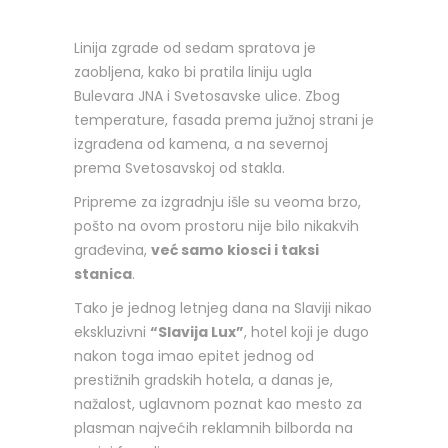
Linija zgrade od sedam spratova je
zaobljena, kako bi pratila liniju ugla
Bulevara JNA i Svetosavske ulice. Zbog
temperature, fasada prema južnoj strani je
izgrađena od kamena, a na severnoj
prema Svetosavskoj od stakla.
Pripreme za izgradnju išle su veoma brzo,
pošto na ovom prostoru nije bilo nikakvih
građevina,
već samo kiosci i taksi
stanica
.
Tako je jednog letnjeg dana na Slaviji nikao
ekskluzivni
“Slavija Lux”
, hotel koji je dugo
nakon toga imao epitet jednog od
prestižnih gradskih hotela, a danas je,
nažalost, uglavnom poznat kao mesto za
plasman najvećih reklamnih bilborda na