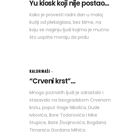
Yu kiosk koji nije postao...
Kako je provesti radni dan u maloj
kutiji od pleksiglasa, bez klime, na
koju se naginju ljudi kojima je mučno
što uopšte moraju da priđu
KALDRMAŠI
“Crveni krst”...
Mnogo poznatih ljudi je odrastalo i
stasavalo na beogradskom Crvenom
krstu, poput Gage Nikolića, Dude
Ivkovića, Bore Todorovića i Mire
Stupice, Bate Živojinovića, Bogdana
Tirnanića Gordana Mihića