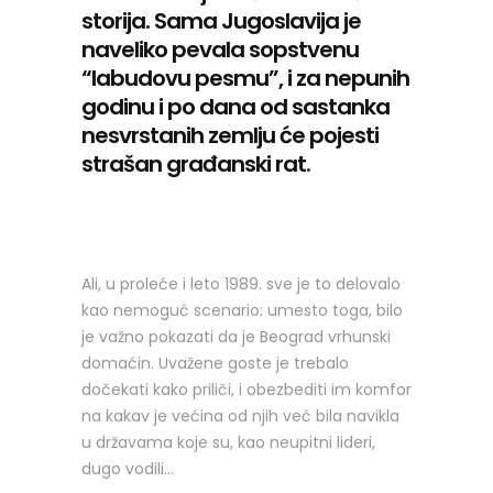
storija. Sama Jugoslavija je
naveliko pevala sopstvenu
“labudovu pesmu”, i za nepunih
godinu i po dana od sastanka
nesvrstanih zemlju će pojesti
strašan građanski rat.
Ali, u proleće i leto 1989. sve je to delovalo
kao nemoguć scenario: umesto toga, bilo
je važno pokazati da je Beograd vrhunski
domaćin. Uvažene goste je trebalo
dočekati kako priliči, i obezbediti im komfor
na kakav je većina od njih već bila navikla
u državama koje su, kao neupitni lideri,
dugo vodili…