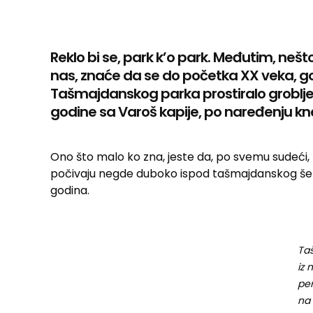
Reklo bi se, park k’o park. Međutim, nešto
nas, znaće da se do početka XX veka, g
Tašmajdanskog parka prostiralo groblje,
godine sa Varoš kapije, po naređenju kn
Ono što malo ko zna, jeste da, po svemu sudeći,
počivaju negde duboko ispod tašmajdanskog šetal
godina.
Ta
iz 
per
na