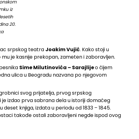
ionskom
mku iz
desetih
ina 20.
ka
otac srpskog teatra
Joakim Vujić
. Kako stoji u
ob mu je kasnije prekopan, zameten i zaboravljen.
e pesnika
Sime Milutinovića – Sarajlije
o čijem
 jedna ulica u Beogradu nazvana po njegovom
 grobnici svog prijatelja, prvog srpskog
i je izdao prva sabrana dela u istoriji domaćeg
u deset knjiga, izdata u periodu od 1833 – 1845.
i ostaci takođe ostali zaboravljeni negde ispod ovog