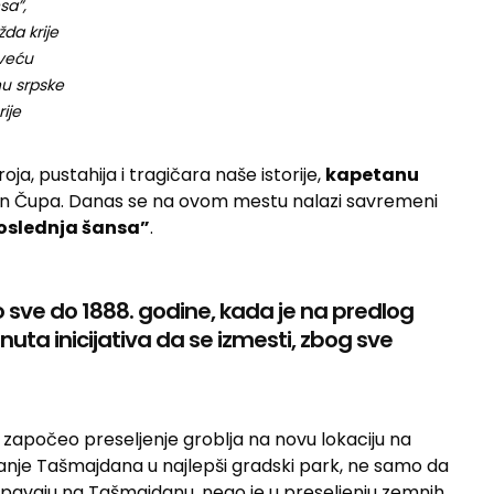
sa”,
da krije
veću
nu srpske
rije
a, pustahija i tragičara naše istorije,
kapetanu
an Čupa. Danas se na ovom mestu nalazi savremeni
oslednja šansa”
.
 sve do 1888. godine, kada je na predlog
uta inicijativa da se izmesti, zbog sve
započeo preseljenje groblja na novu lokaciju na
ranje Tašmajdana u najlepši gradski park, ne samo da
okopavaju na Tašmajdanu, nego je u preseljenju zemnih