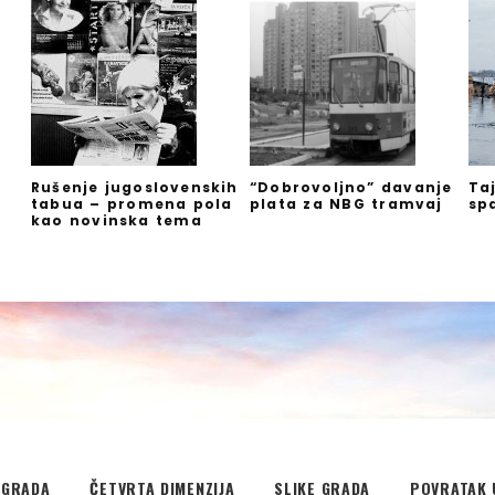
Rušenje jugoslovenskih
“Dobrovoljno” davanje
Ta
tabua – promena pola
plata za NBG tramvaj
sp
kao novinska tema
EGRADA
ČETVRTA DIMENZIJA
SLIKE GRADA
POVRATAK 