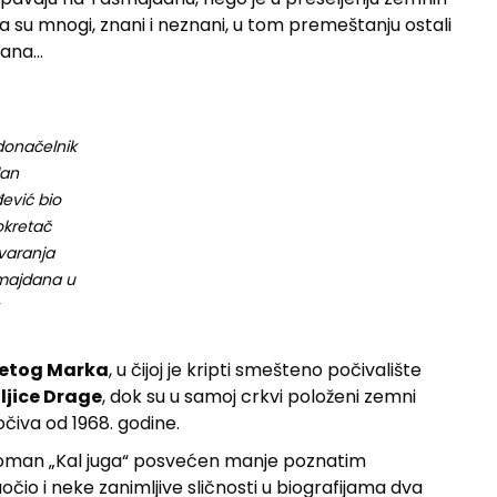
 su mnogi, znani i neznani, u tom premeštanju ostali
kana…
onačelnik
dan
ević bio
okretač
varanja
majdana u
vetog Marka
, u čijoj je kripti smešteno počivalište
ljice Drage
, dok su u samoj crkvi položeni zemni
počiva od 1968. godine.
j roman „Kal juga“ posvećen manje poznatim
uočio i neke zanimljive sličnosti u biografijama dva