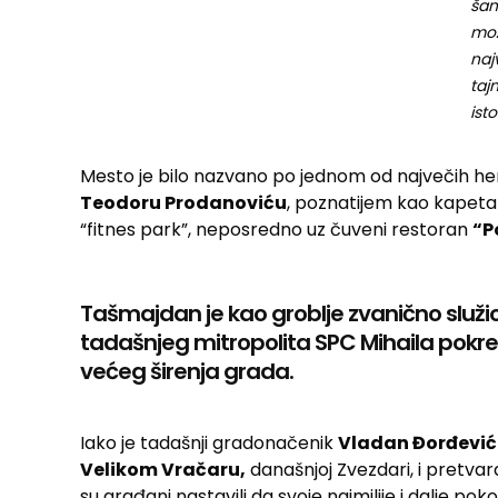
šan
mož
naj
taj
isto
Mesto je bilo nazvano po jednom od največih heroj
Teodoru Prodanoviću
, poznatijem kao kapet
“fitnes park”, neposredno uz čuveni restoran
“P
Tašmajdan je kao groblje zvanično služio
tadašnjeg mitropolita SPC Mihaila pokren
većeg širenja grada.
Iako je tadašnji gradonačenik
Vladan Đorđević
Velikom Vračaru,
današnjoj Zvezdari, i pretva
su građani nastavili da svoje najmilije i dalje p