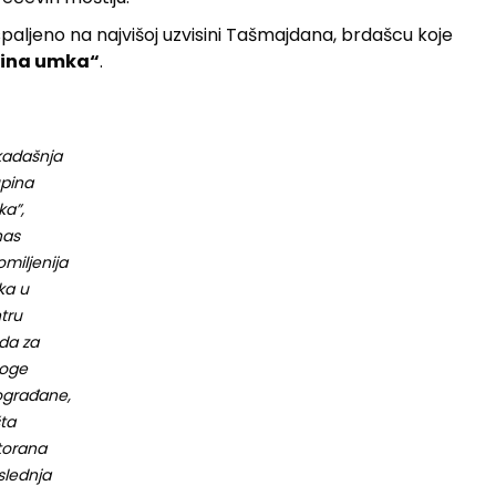
spaljeno na najvišoj uzvisini Tašmajdana, brdašcu koje
ina umka“
.
adašnja
pina
a”,
nas
omiljenija
ka u
tru
da za
oge
građane,
ta
torana
slednja