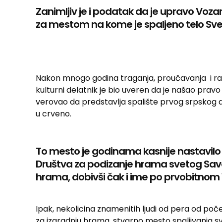
Zanimljiv je i podatak da je upravo Vozar
za mestom na kome je spaljeno telo Sve
Nakon mnogo godina traganja, proučavanja i ra
kulturni delatnik je bio uveren da je našao pravo
verovao da predstavlja spalište prvog srpskog 
u crveno.
To mesto je godinama kasnije nastavilo da
Društva za podizanje hrama svetog Save
hrama, dobivši čak i ime po prvobitnom
Ipak, nekolicina znamenitih ljudi od pera od poč
za izgradnju hrama, stvarno mesto spaljivanja sv