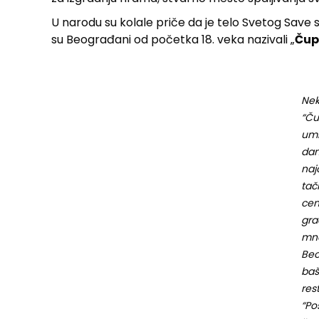
U narodu su kolale priče da je telo Svetog Save 
su Beograđani od početka 18. veka nazivali „
Čup
Nek
“Ču
umk
da
naj
tač
cen
gra
mn
Beo
baš
res
“Po