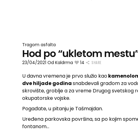
Tragom asfalta
Hod po “ukletom mestu”
23/04/2021
Od
Kaldrma
14
SHARE
U davna vremena je prvo služio kao
kamenolo
dve hiljade godina
snabdevali građom za vodo
skrovište, groblje a za vreme Drugog svetskog r
okupatorske vojske.
Pogađate, u pitanju je Tašmajdan.
Uređena parkovska površina, sa po kojim spomeni
fontanom…