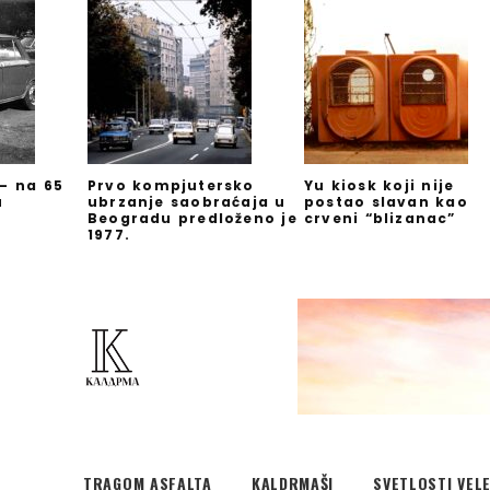
 – na 65
Prvo kompjutersko
Yu kiosk koji nije
u
ubrzanje saobraćaja u
postao slavan kao
Beogradu predloženo je
crveni “blizanac”
1977.
TRAGOM ASFALTA
KALDRMAŠI
SVETLOSTI VEL