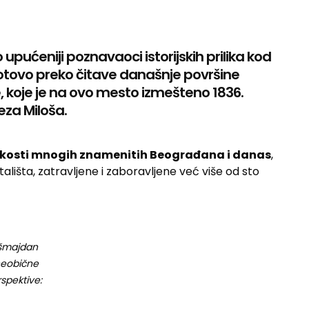
 upućeniji poznavaoci istorijskih prilika kod
otovo preko čitave današnje površine
 koje je na ovo mesto izmešteno 1836.
eza Miloša.
kosti mnogih znamenitih Beograđana i danas
,
išta, zatravljene i zaboravljene već više od sto
šmajdan
neobične
spektive: