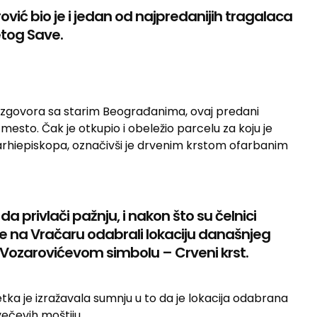
ović bio je i jedan od najpredanijih tragalaca
tog Save.
zgovora sa starim Beograđanima, ovaj predani
 mesto. Čak je otkupio i obeležio parcelu za koju je
arhiepiskopa, označivši je drvenim krstom ofarbanim
 privlači pažnju, i nakon što su čelnici
 na Vračaru odabrali lokaciju današnjeg
 Vozarovićevom simbolu – Crveni krst.
etka je izražavala sumnju u to da je lokacija odabrana
ečevih moštiju.