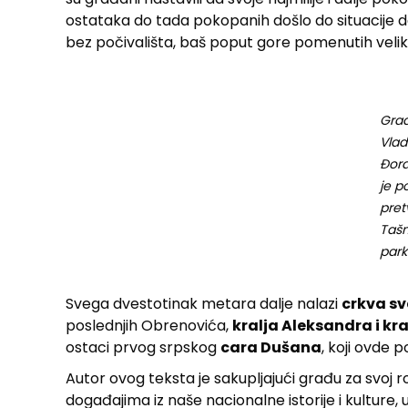
ostataka do tada pokopanih došlo do situacije da
bez počivališta, baš poput gore pomenutih veli
Grad
Vla
Đorđ
je p
pret
Taš
park
Svega dvestotinak metara dalje nalazi
crkva s
poslednjih Obrenovića,
kralja Aleksandra i kra
ostaci prvog srpskog
cara Dušana
, koji ovde 
Autor ovog teksta je sakupljajući građu za svo
događajima iz naše nacionalne istorije i kulture, 