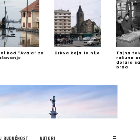
jni kod “Avala” za
Crkva koja to nije
Tajna te
ašavanje
računa o
dolara s
brda
U BUDUĆNOST
AUTORI