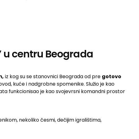
 u centru Beograda
m,
iz kog su se stanovnici Beograda od pre
gotovo
vod, kuće i nadgrobne spomenike. Služio je kao
ata funkcionisao je kao svojevrsni komandni prostor
kom, nekoliko česmi, dečijim igralištima,