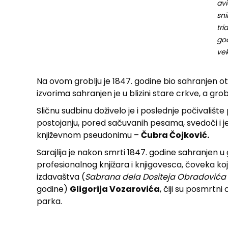
av
sni
tri
god
ve
Na ovom groblju je 1847. godine bio sahranjen 
izvorima sahranjen je u blizini stare crkve, a gr
Sličnu sudbinu doživelo je i poslednje počivališt
postojanju, pored sačuvanih pesama, svedoči i
književnom pseudonimu –
Čubra Čojković.
Sarajlija je nakon smrti 1847. godine sahranjen u
profesionalnog knjižara i knjigovesca, čoveka koj
izdavaštva (
Sabrana dela Dositeja Obradovića
godine)
Gligorija Vozarovića
, čiji su posmrtn
parka.