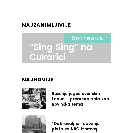
NAJZANIMLJIVIJE
ČETVRTA DIMENZIJA
“Sing Sing” na
Čukarici
NAJNOVIJE
Rušenje jugoslovenskih
tabua – promena pola kao
novinska tema
“Dobrovoljno” davanje
plata za NBG tramvaj