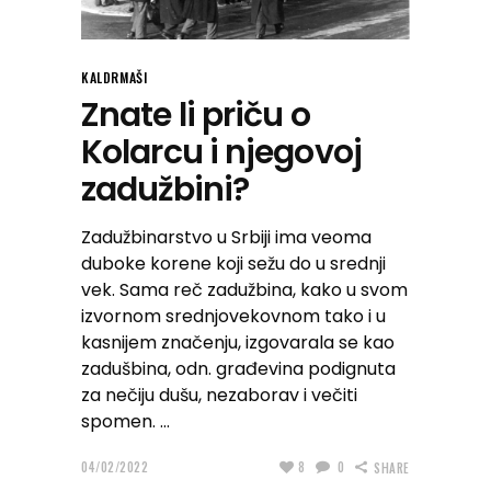
KALDRMAŠI
Znate li priču o
Kolarcu i njegovoj
zadužbini?
Zadužbinarstvo u Srbiji ima veoma
duboke korene koji sežu do u srednji
vek. Sama reč zadužbina, kako u svom
izvornom srednjovekovnom tako i u
kasnijem značenju, izgovarala se kao
zadušbina, odn. građevina podignuta
za nečiju dušu, nezaborav i večiti
spomen.
04/02/2022
8
0
SHARE