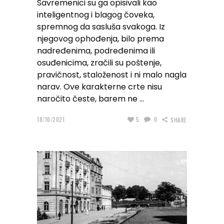
Savremenici su ga opisivali kao
inteligentnog i blagog čoveka,
spremnog da sasluša svakoga. Iz
njegovog ophođenja, bilo prema
nadređenima, podređenima ili
osuđenicima, zračili su poštenje,
pravičnost, staloženost i ni malo nagla
narav. Ove karakterne crte nisu
naročito česte, barem ne
18/10/2021
5
0
SHARE