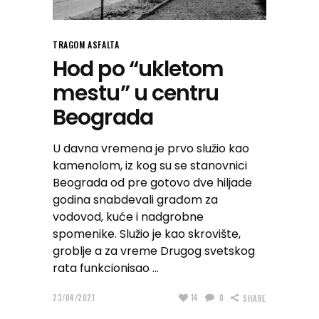
TRAGOM ASFALTA
Hod po “ukletom
mestu” u centru
Beograda
U davna vremena je prvo služio kao
kamenolom, iz kog su se stanovnici
Beograda od pre gotovo dve hiljade
godina snabdevali građom za
vodovod, kuće i nadgrobne
spomenike. Služio je kao skrovište,
groblje a za vreme Drugog svetskog
rata funkcionisao
23/04/2021
14
0
SHARE