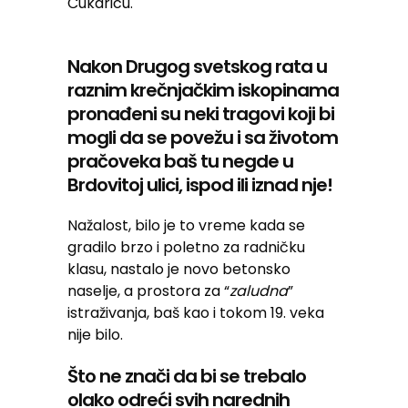
Čukaricu.
Nakon Drugog svetskog rata u
raznim krečnjačkim iskopinama
pronađeni su neki tragovi koji bi
mogli da se povežu i sa životom
pračoveka baš tu negde u
Brdovitoj ulici, ispod ili iznad nje!
Nažalost, bilo je to vreme kada se
gradilo brzo i poletno za radničku
klasu, nastalo je novo betonsko
naselje, a prostora za “
zaludna
”
istraživanja, baš kao i tokom 19. veka
nije bilo.
Što ne znači da bi se trebalo
olako odreći svih narednih