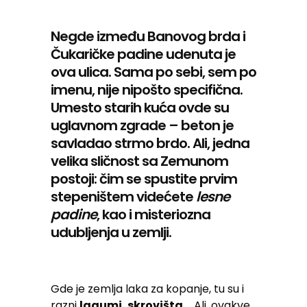
Negde između Banovog brda i
Čukaričke padine udenuta je
ova ulica. Sama po sebi, sem po
imenu, nije nipošto specifična.
Umesto starih kuća ovde su
uglavnom zgrade – beton je
savladao strmo brdo. Ali, jedna
velika sličnost sa Zemunom
postoji: čim se spustite prvim
stepeništem videćete
lesne
padine
, kao i misteriozna
udubljenja u zemlji.
Gde je zemlja laka za kopanje, tu su i
razni
lagumi, skrovišta…
Ali, ovakve