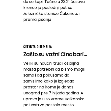
da se kupi. Tačno u 23.21 časova
krenuo je poslednji put sa
železničke stanice Čukarica, i
prema pisanju
ČETVRTA DIMENZIJA
Zašto su važni Cinabari...
Veliki su naučni trud i ozbiljna
mašta potrebni da bismo mogli
samo i da pokušamo da
zamislimo kako je izgledao
prostor na kome je danas
Beograd pre 7 hiljada godina. A
upravo je u to vreme Balkansko
poluostrvo postalo mesto