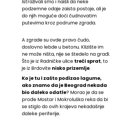
Istraživali smo i naišli da neke
podzemne odaje zaista postoje, ali je
do njih moguće doći čudnovatim
putevima kroz podrume zgrada.
A zgrade su ovde pravo čudo,
doslovno lebde u betonu. Klizište im
ne može ništa, nije se štedelo na građi.
Što je iz Radničke ulice
treći sprat
, to
je iz Brdovite
nisko prizemlje
.
Ko je tu i zašto podizao lagume,
ako znamo da je Beograd nekada
bio daleko odatle
? Morao je da se
prođe Mostar i Mokroluška reka da bi
se stiglo do ovih krajeva nekadašnje
daleke periferije.