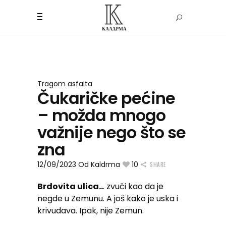
Tragom asfalta
Čukaričke pećine
– možda mnogo
važnije nego što se
zna
12/09/2023
Od
Kaldrma
10
SHARE
Brdovita ulica..
. zvuči kao da je
negde u Zemunu. A još kako je uska i
krivudava. Ipak, nije Zemun.