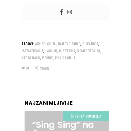
,
,
,
TAGOVI:
ARHEOLOGIJA
BANOVO BRDO
ČUKARICA
,
,
,
,
ISTRAŽIVANJA
LAGUMI
MISTERIJA
NEANDERTALCI
,
,
NEPOZNATO
PEĆINE
PRAISTORIJA
10
SHARE
NAJZANIMLJIVIJE
ČETVRTA DIMENZIJA
“Sing Sing” na