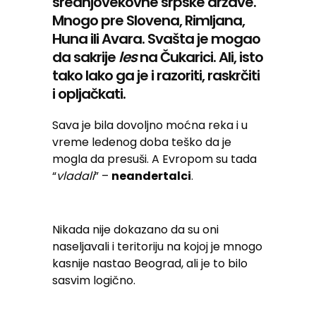
srednjovekovne srpske države.
Mnogo pre Slovena, Rimljana,
Huna ili Avara. Svašta je mogao
da sakrije
les
na Čukarici. Ali, isto
tako lako ga je i razoriti, raskrčiti
i opljačkati.
Sava je bila dovoljno moćna reka i u
vreme ledenog doba teško da je
mogla da presuši. A Evropom su tada
“
vladali
” –
neandertalci
.
Nikada nije dokazano da su oni
naseljavali i teritoriju na kojoj je mnogo
kasnije nastao Beograd, ali je to bilo
sasvim logično.