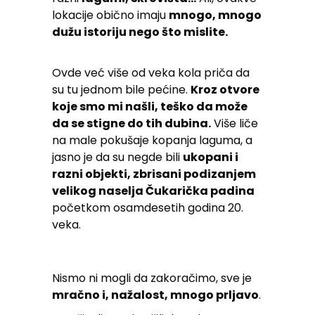
lokacije obično imaju
mnogo, mnogo
dužu istoriju nego što mislite.
Ovde već više od veka kola priča da
su tu jednom bile pećine.
Kroz otvore
koje smo mi našli, teško da može
da se stigne do tih dubina.
Više liče
na male pokušaje kopanja laguma, a
jasno je da su negde bili
ukopani i
razni objekti, zbrisani podizanjem
velikog naselja Čukarička padina
početkom osamdesetih godina 20.
veka.
Nismo ni mogli da zakoračimo, sve je
mračno i, nažalost, mnogo prljavo
.