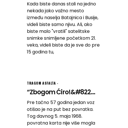
Kada biste danas stali na jedno
nekada jako važno mesto
između naselja Batajnica i Busije,
videli biste samo njivu. Ali, ako
biste malo "vratili" satelitske
snimke snimljene početkom 21.
veka, videli biste da je sve do pre
15 godina tu,
TRAGOM ASFALTA
“Zbogom Ćiro!&#822...
Pre tačno 57 godina jedan voz
otišao je na put bez povratka.
Tog davnog 5. maja 1968.
povratna karta nije više mogla