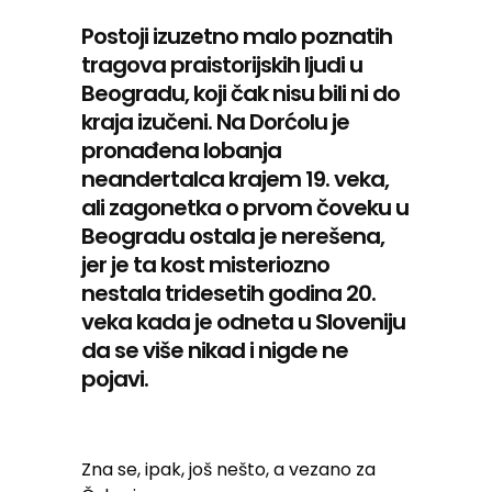
Postoji izuzetno malo poznatih
tragova praistorijskih ljudi u
Beogradu, koji čak nisu bili ni do
kraja izučeni. Na Dorćolu je
pronađena lobanja
neandertalca krajem 19. veka,
ali zagonetka o prvom čoveku u
Beogradu ostala je nerešena,
jer je ta kost misteriozno
nestala tridesetih godina 20.
veka kada je odneta u Sloveniju
da se više nikad i nigde ne
pojavi.
Zna se, ipak, još nešto, a vezano za