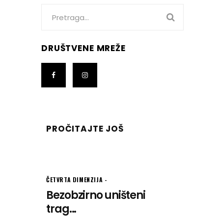
Search
for:
DRUŠTVENE MREŽE
PROČITAJTE JOŠ
ČETVRTA DIMENZIJA
Bezobzirno uništeni
trag...