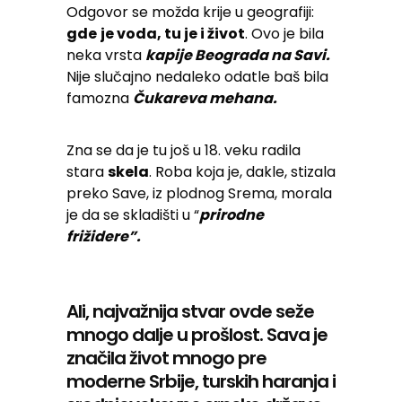
Odgovor se možda krije u geografiji:
gde
je voda, tu je i život
. Ovo je bila
neka vrsta
kapije Beograda na Savi.
Nije slučajno nedaleko odatle baš bila
famozna
Čukareva mehana.
Zna se da je tu još u 18. veku radila
stara
skela
. Roba koja je, dakle, stizala
preko Save, iz plodnog Srema, morala
je da se skladišti u “
prirodne
frižidere”.
Ali, najvažnija stvar ovde seže
mnogo dalje u prošlost. Sava je
značila život mnogo pre
moderne Srbije, turskih haranja i