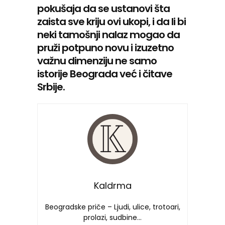
pokušaja da se ustanovi šta
zaista sve kriju ovi ukopi, i da li bi
neki tamošnji nalaz mogao da
pruži potpuno novu i izuzetno
važnu dimenziju ne samo
istorije Beograda već i čitave
Srbije.
Kaldrma
Beogradske priče – Ljudi, ulice, trotoari,
prolazi, sudbine…