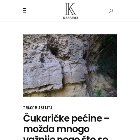
TRAGOM ASFALTA
Čukaričke pećine –
možda mnogo
važnije nego što se