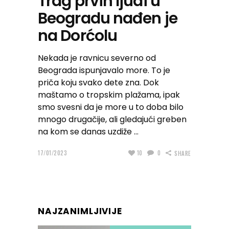
Trag prvih ljudi u
Beogradu nađen je
na Dorćolu
Nekada je ravnicu severno od
Beograda ispunjavalo more. To je
priča koju svako dete zna. Dok
maštamo o tropskim plažama, ipak
smo svesni da je more u to doba bilo
mnogo drugačije, ali gledajući greben
na kom se danas uzdiže
17/01/2023
10
0
SHARE
NAJZANIMLJIVIJE