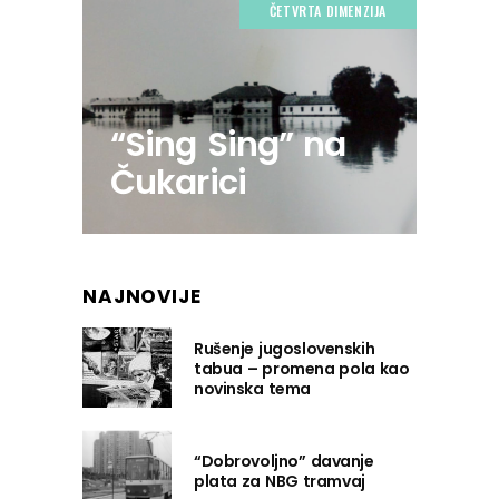
ČETVRTA DIMENZIJA
“Sing Sing” na
Čukarici
NAJNOVIJE
Rušenje jugoslovenskih
tabua – promena pola kao
novinska tema
“Dobrovoljno” davanje
plata za NBG tramvaj