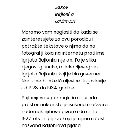
Jakov
Bajloni
©
kaldrma.rs
Moramo vam naglasiti da kada se
zainteresujete za ovu porodicu i
potražite tekstove o njima da na
fotografiji koja na internetu prati ime
Ignjata Bajlonija nije on. To je slika
njegovog unuka, a Jakovljevog sina
Ignjata Bajlonija, koji je bio guverner
Narodne banke Kraljevine Jugoslavije
od 1928. do 1934. godine.
Bajlonijevi su pomogli da se uredi i
prostor nakon što je isušena močvara
nadomak njihove pivare i da se tu
1927. otvori pijaca koja je njima u čast
nazvana Bajlonijeva pijaca.