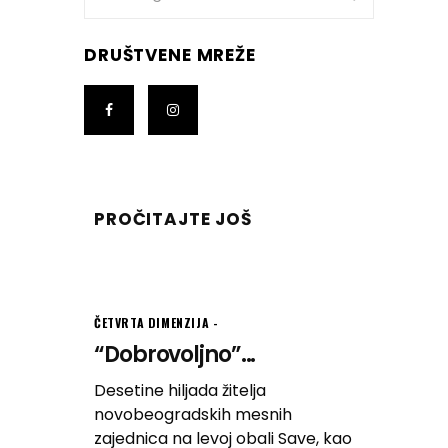
for:
DRUŠTVENE MREŽE
PROČITAJTE JOŠ
ČETVRTA DIMENZIJA
“Dobrovoljno”...
Desetine hiljada žitelja
novobeogradskih mesnih
zajednica na levoj obali Save, kao