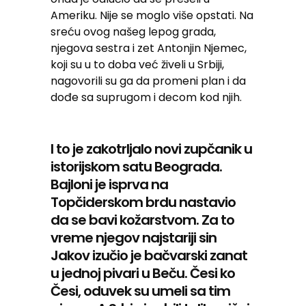
Ameriku. Nije se moglo više opstati. Na
sreću ovog našeg lepog grada,
njegova sestra i zet Antonjin Njemec,
koji su u to doba već živeli u Srbiji,
nagovorili su ga da promeni plan i da
dođe sa suprugom i decom kod njih.
I to je zakotrljalo novi zupčanik u
istorijskom satu Beograda.
Bajloni je isprva na
Topčiderskom brdu nastavio
da se bavi kožarstvom. Za to
vreme njegov najstariji sin
Jakov izučio je bačvarski zanat
u jednoj pivari u Beču. Česi ko
Česi, oduvek su umeli sa tim