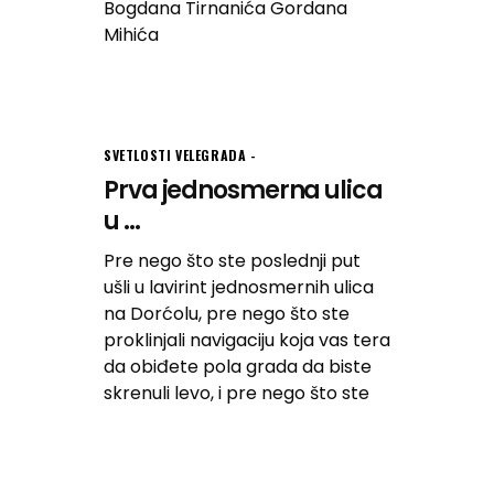
Bogdana Tirnanića Gordana
Mihića
SVETLOSTI VELEGRADA
Prva jednosmerna ulica
u ...
Pre nego što ste poslednji put
ušli u lavirint jednosmernih ulica
na Dorćolu, pre nego što ste
proklinjali navigaciju koja vas tera
da obiđete pola grada da biste
skrenuli levo, i pre nego što ste