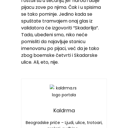
I ostali su u sećanju, jer narod i dalje
pijacu zove po njima. Čak i u spisima
se tako pominje. Jedino kada se
spuštate tramvajem onaj glas iz
validatora će izgovoriti “Skadarlija”.
Tada, ubeđeni smo, niko neće
pomisliti da najavljuje stanicu
imenovanu po pijaci, već da je tako
zbog boemske četvrti i Skadarske
ulice. Ali, eto, nije.
Kaldrma
Beogradske priče – Ljudi, ulice, trotoari,