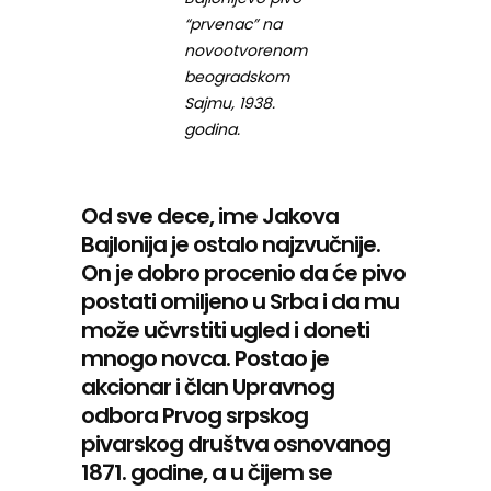
“prvenac” na
novootvorenom
beogradskom
Sajmu, 1938.
godina.
Od sve dece, ime Jakova
Bajlonija je ostalo najzvučnije.
On je dobro procenio da će pivo
postati omiljeno u Srba i da mu
može učvrstiti ugled i doneti
mnogo novca. Postao je
akcionar i član Upravnog
odbora Prvog srpskog
pivarskog društva osnovanog
1871. godine, a u čijem se