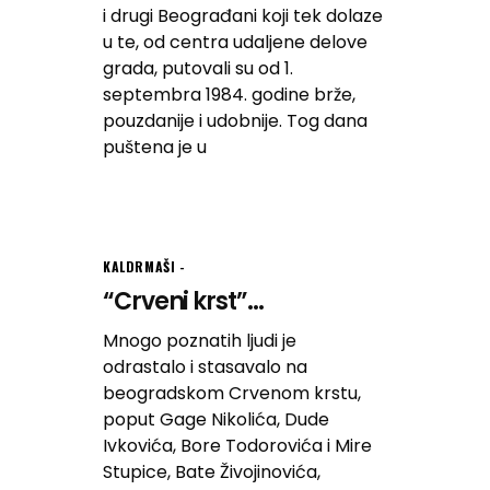
i drugi Beograđani koji tek dolaze
u te, od centra udaljene delove
grada, putovali su od 1.
septembra 1984. godine brže,
pouzdanije i udobnije. Tog dana
puštena je u
KALDRMAŠI
“Crveni krst”...
Mnogo poznatih ljudi je
odrastalo i stasavalo na
beogradskom Crvenom krstu,
poput Gage Nikolića, Dude
Ivkovića, Bore Todorovića i Mire
Stupice, Bate Živojinovića,