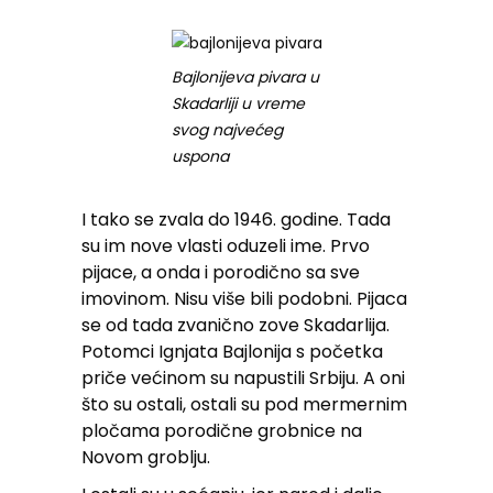
Bajlonijeva pivara u
Skadarliji u vreme
svog najvećeg
uspona
I tako se zvala do 1946. godine. Tada
su im nove vlasti oduzeli ime. Prvo
pijace, a onda i porodično sa sve
imovinom. Nisu više bili podobni. Pijaca
se od tada zvanično zove Skadarlija.
Potomci Ignjata Bajlonija s početka
priče većinom su napustili Srbiju. A oni
što su ostali, ostali su pod mermernim
pločama porodične grobnice na
Novom groblju.