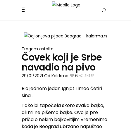
Tragom asfalta
Čovek koji je Srbe
navadio na pivo
29/01/2021
Od
Kaldrma
6
SHARE
Bio jednom jedan Ignjat i imao četiri
sina…
Tako bi započela skoro svaka bajka,
ali mi ne pišemo bajke. Ovo je pre
priča o nekim bajkovitijim vremenima
kada je Beograd ubrzano napuštao