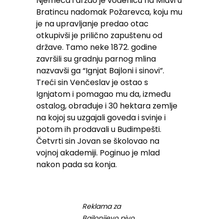
Njemeca i držao je vodenicu na Mlavi u
Bratincu nadomak Požarevca, koju mu
je na upravljanje predao otac
otkupivši je prilično zapuštenu od
države. Tamo neke 1872. godine
završili su gradnju parnog mlina
nazvavši ga “Ignjat Bajloni i sinovi”.
Treći sin Venčeslav je ostao s
Ignjatom i pomagao mu da, između
ostalog, obrađuje i 30 hektara zemlje
na kojoj su uzgajali goveda i svinje i
potom ih prodavali u Budimpešti.
Četvrti sin Jovan se školovao na
vojnoj akademiji. Poginuo je mlad
nakon pada sa konja.
Reklama za
Bajlonijevo pivo