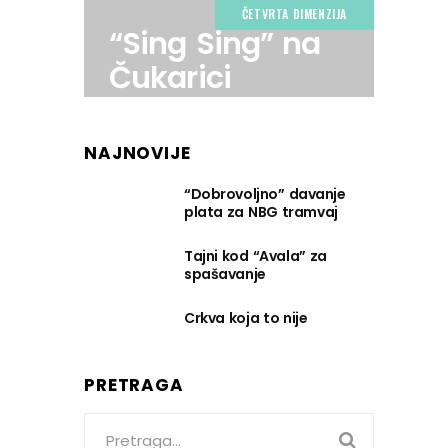
ČETVRTA DIMENZIJA
“Sing Sing” na
Čukarici
NAJNOVIJE
“Dobrovoljno” davanje
plata za NBG tramvaj
Tajni kod “Avala” za
spašavanje
Crkva koja to nije
PRETRAGA
Search