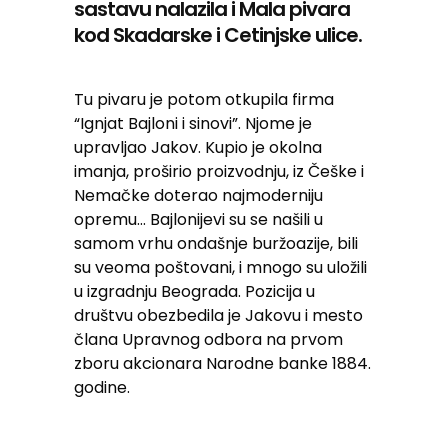
sastavu nalazila i Mala pivara
kod Skadarske i Cetinjske ulice.
Tu pivaru je potom otkupila firma
“Ignjat Bajloni i sinovi”. Njome je
upravljao Jakov. Kupio je okolna
imanja, proširio proizvodnju, iz Češke i
Nemačke doterao najmoderniju
opremu… Bajlonijevi su se našili u
samom vrhu ondašnje buržoazije, bili
su veoma poštovani, i mnogo su uložili
u izgradnju Beograda. Pozicija u
društvu obezbedila je Jakovu i mesto
člana Upravnog odbora na prvom
zboru akcionara Narodne banke 1884.
godine.