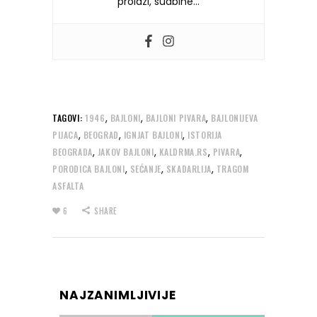
prolazi, sudbine…
,
,
,
TAGOVI:
1946
BAJLONI
BAJLONI PIVARA
BAJLONIJEVA
,
,
,
PIJACA
BEOGRAD
IGNJAT BAJLONI
ISTORIJA
,
,
,
,
BEOGRADA
JAKOV BAJLONI
KALDRMA.RS
PIVARA
,
,
,
PORODICA BAJLONI
SEĆANJE
SKADARLIJA
TRAGOM
ASFALTA
6
SHARE
NAJZANIMLJIVIJE