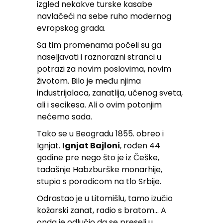
izgled nekakve turske kasabe
navlačeći na sebe ruho modernog
evropskog grada.
Sa tim promenama počeli su ga
naseljavati i raznorazni stranci u
potrazi za novim poslovima, novim
životom. Bilo je među njima
industrijalaca, zanatlija, učenog sveta,
ali i secikesa. Ali o ovim potonjim
nećemo sada.
Tako se u Beogradu 1855. obreo i
Ignjat.
Ignjat Bajloni
, rođen 44
godine pre nego što je iz Češke,
tadašnje Habzburške monarhije,
stupio s porodicom na tlo Srbije.
Odrastao je u Litomišlu, tamo izučio
kožarski zanat, radio s bratom… A
onda je odlučio da se preseli u