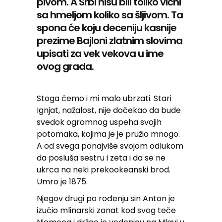
pivom. A Srbi nisu bili toliko vični
sa hmeljom koliko sa šljivom. Ta
spona će koju deceniju kasnije
prezime Bajloni zlatnim slovima
upisati za vek vekova u ime
ovog grada.
Stoga ćemo i mi malo ubrzati. Stari
Ignjat, nažalost, nije dočekao da bude
svedok ogromnog uspeha svojih
potomaka, kojima je je pružio mnogo.
A od svega ponajviše svojom odlukom
da posluša sestru i zeta i da se ne
ukrca na neki prekookeanski brod.
Umro je 1875.
Njegov drugi po rođenju sin Anton je
izučio mlinarski zanat kod svog teče