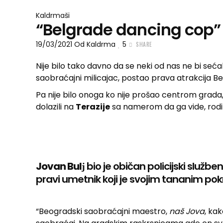
Kaldrmaši
“Belgrade dancing cop”
19/03/2021
Od
Kaldrma
5
SHARE
Nije bilo tako davno da se neki od nas ne bi seć
saobraćajni milicajac, postao prava atrakcija B
Pa nije bilo onoga ko nije prošao centrom grada
dolazili na
Terazije
sa namerom da ga vide, rodite
Jovan Bulј
bio je običan policijski služben
pravi umetnik koji je svojim tananim p
“Beogradski saobraćajni maestro,
naš Jova
, ka