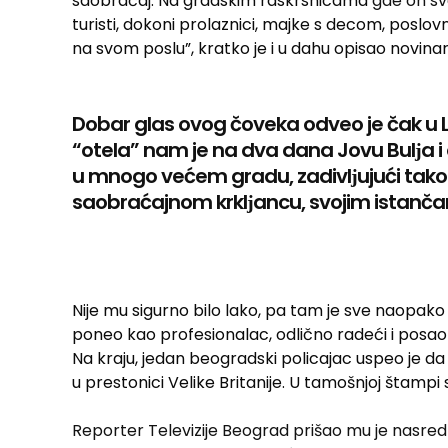
saobraćaj. Na gradskim raskrsnicama
gde on s
turisti, dokoni prolaznici, majke s decom, poslovn
na svom poslu”, kratko je i u dahu opisao novina
Dobar glas ovog čoveka odveo je čak u
“otela” nam je na dva dana Jovu Bulјa i
u mnogo većem gradu, zadivlјujući tako
saobraćajnom krklјancu, svojim istanč
Nije mu sigurno bilo lako, pa tam je sve naopako –
poneo kao profesionalac, odlično radeći i posa
Na kraju, jedan beogradski policajac uspeo je d
u prestonici Velike Britanije. U tamošnjoj štampi s
Reporter Televizije Beograd prišao mu je nasred