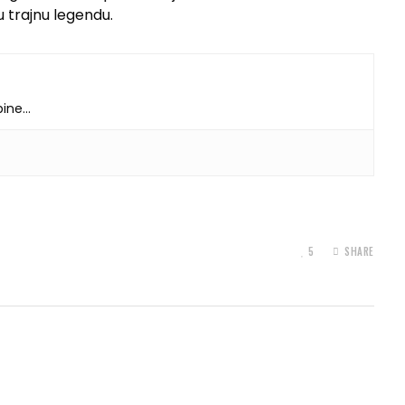
 trajnu legendu.
dbine…
5
SHARE