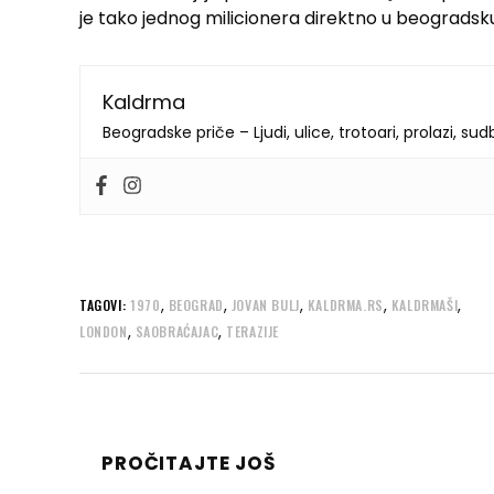
je tako jednog milicionera direktno u beogradsku
Kaldrma
Beogradske priče – Ljudi, ulice, trotoari, prolazi, su
,
,
,
,
,
TAGOVI:
1970
BEOGRAD
JOVAN BULJ
KALDRMA.RS
KALDRMAŠI
,
,
LONDON
SAOBRAĆAJAC
TERAZIJE
PROČITAJTE JOŠ