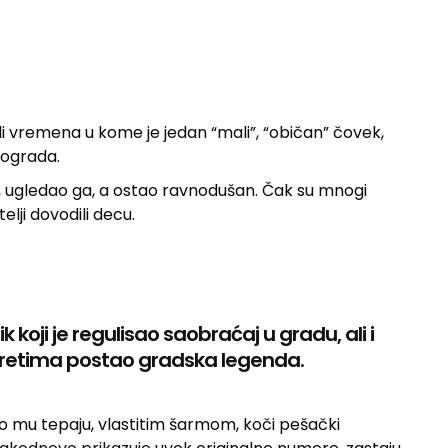
ali vremena u kome je jedan “mali”, “običan” čovek,
eograda.
, ugledao ga, a ostao ravnodušan. Čak su mnogi
lji dovodili decu.
ik koji je regulisao saobraćaj u gradu, ali i
okretima postao gradska legenda.
ko mu tepaju, vlastitim šarmom, koči pešački