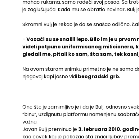
mahao rukama, samo radeći svoj posao. Sa trotoa
je zaglušujuća. Kada mu se obratio novinar, Bulј 
Skromni Bulј je rekao je da se snašao odlično, čak
–
Vozači su se snašli lepo. Bilo im je u prv
videli potpuno uniformisanog milicionera, ko
gledali me, pitali ko sam, šta sam, tek kasnije
Na ovom starom snimku primetno je ne samo da o
njegovoj kapi jasno vidi
beogradski grb.
Ono što je zamimlјivo je i da je Bulј, odnosno svak
“binu”, uzdignutu platformu namenjenu saobraćajno
važna.
Jovan Bulј preminuo je
3. februara 2010. godin
kao čovek koji je pokazao šta znači lјubav prem