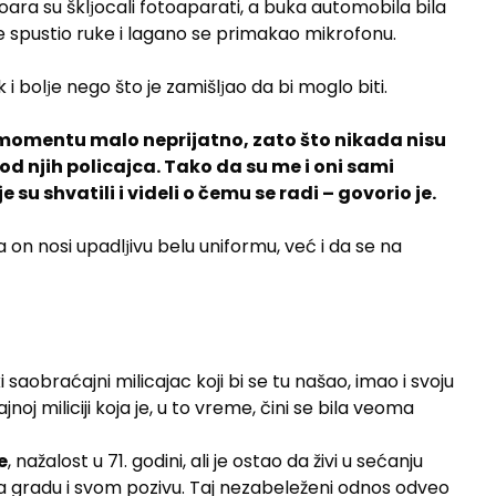
ra su šklјocali fotoaparati, a buka automobila bila
je spustio ruke i lagano se primakao mikrofonu.
 i bolјe nego što je zamišlјao da bi moglo biti.
om momentu malo neprijatno, zato što nikada nisu
d njih policajca. Tako da su me i oni sami
 su shvatili i videli o čemu se radi – govorio je.
n nosi upadlјivu belu uniformu, već i da se na
i saobraćajni milicajac koji bi se tu našao, imao i svoju
j miliciji koja je, u to vreme, čini se bila veoma
e
, nažalost u 71. godini, ali je ostao da živi u sećanju
a gradu i svom pozivu. Taj nezabeleženi odnos odveo