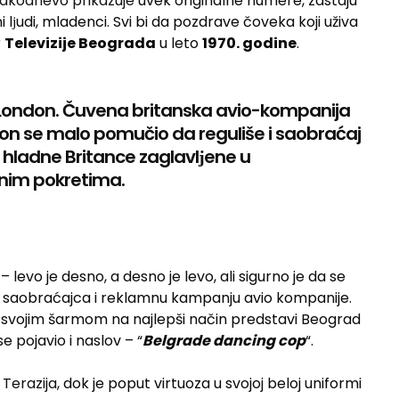
vakodnevo prikazuje
uvek originalne numere, zastaju
i lјudi, mladenci. Svi bi da pozdrave čoveka koji uživa
r
Televizije Beograda
u leto
1970. godine
.
 London. Čuvena britanska avio-kompanija
 on se malo pomučio da reguliše i saobraćaj
 hladne Britance zaglavlјene u
anim pokretima.
 levo je desno, a desno je levo, ali sigurno je da se
o saobraćajca i reklamnu kampanju avio kompanije.
a svojim šarmom na najlepši način predstavi Beograd
e pojavio i naslov – “
Belgrade dancing cop
“.
 Terazija
, dok je poput virtuoza u svojoj beloj uniformi