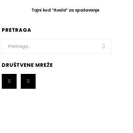
Tajni kod “Avala” za spašavanje
PRETRAGA
Search
for:
DRUŠTVENE MREŽE