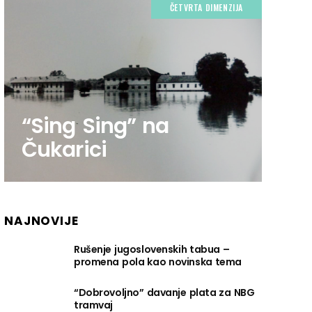
ČETVRTA DIMENZIJA
“Sing Sing” na
Čukarici
NAJNOVIJE
Rušenje jugoslovenskih tabua –
promena pola kao novinska tema
“Dobrovoljno” davanje plata za NBG
tramvaj