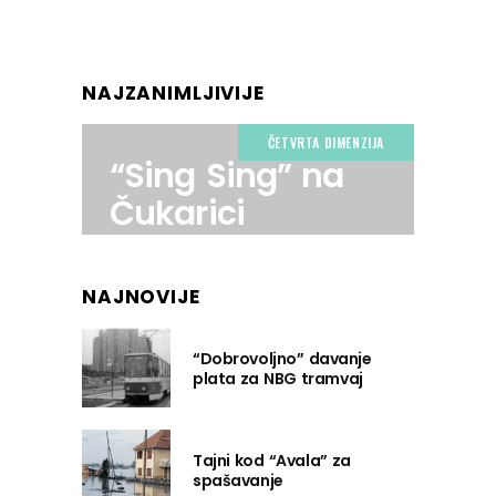
NAJZANIMLJIVIJE
ČETVRTA DIMENZIJA
“Sing Sing” na
Čukarici
NAJNOVIJE
“Dobrovoljno” davanje
plata za NBG tramvaj
Tajni kod “Avala” za
spašavanje