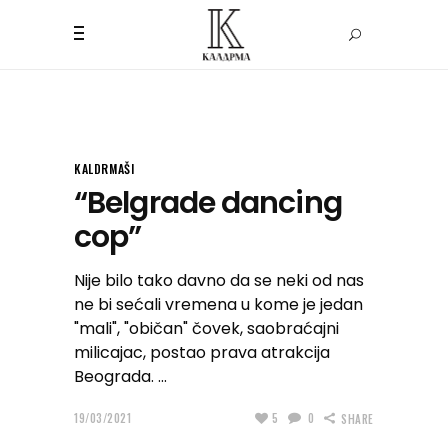
KALDRMAŠI
“Belgrade dancing
cop”
Nije bilo tako davno da se neki od nas
ne bi sećali vremena u kome je jedan
"mali", "običan" čovek, saobraćajni
milicajac, postao prava atrakcija
Beograda.
19/03/2021
5
0
SHARE