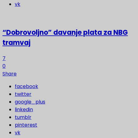
vk
“Dobrovoljno” davanje plata za NBG
tramvaj
7
0
Share
facebook
twitter
google_plus
linkedin
tumblr
pinterest
vk