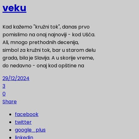
veku
Kad kažemo "kružni tok", danas prvo
pomislimo na onaj najnoviji - kod Ušća.
Ali, mnogo prethodnih decenija,
simbol za kružni tok, bar u starom delu
grada, bila je Slavija. A u skorije vreme,
do nedavno - onaj kod opštine na
29/12/2024
3
0
Share
facebook
twitter
google_plus
linkedin