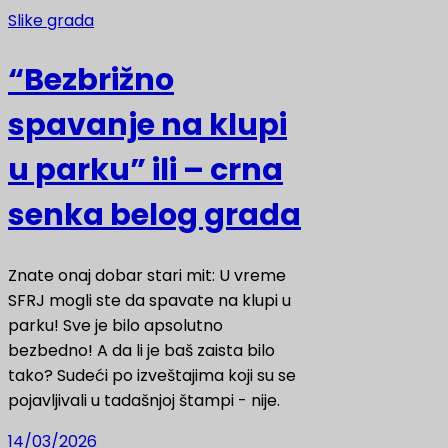
Slike grada
“Bezbrižno
spavanje na klupi
u parku” ili – crna
senka belog grada
Znate onaj dobar stari mit: U vreme
SFRJ mogli ste da spavate na klupi u
parku! Sve je bilo apsolutno
bezbedno! A da li je baš zaista bilo
tako? Sudeći po izveštajima koji su se
pojavljivali u tadašnjoj štampi - nije.
14/03/2026