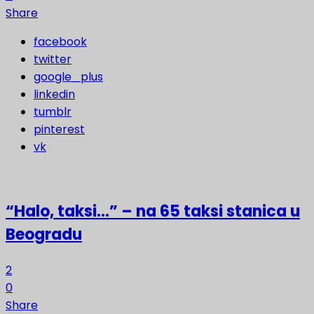
Share
facebook
twitter
google_plus
linkedin
tumblr
pinterest
vk
“Halo, taksi…” – na 65 taksi stanica u
Beogradu
2
0
Share