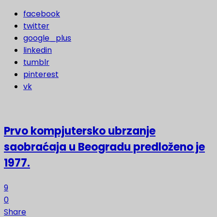
facebook
twitter
google_plus
linkedin
tumblr
pinterest
vk
Prvo kompjutersko ubrzanje
saobraćaja u Beogradu predloženo je
1977.
9
0
Share