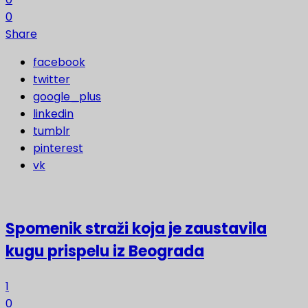
0
Share
facebook
twitter
google_plus
linkedin
tumblr
pinterest
vk
Spomenik straži koja je zaustavila
kugu prispelu iz Beograda
1
0