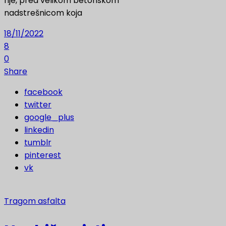
nje, pred velikom betonskom
nadstrešnicom koja
18/11/2022
8
0
Share
facebook
twitter
google_plus
linkedin
tumblr
pinterest
vk
Tragom asfalta