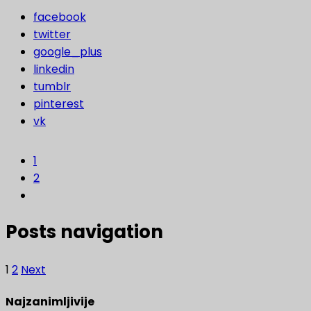
facebook
twitter
google_plus
linkedin
tumblr
pinterest
vk
1
2
Posts navigation
1
2
Next
Najzanimljivije