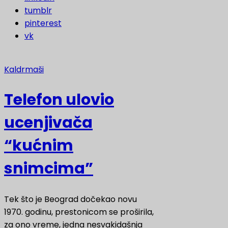
tumblr
pinterest
vk
Kaldrmaši
Telefon ulovio
ucenjivača
“kućnim
snimcima”
Tek što je Beograd dočekao novu
1970. godinu, prestonicom se proširila,
za ono vreme, jedna nesvakidašnja