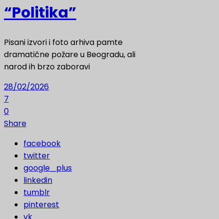
“Politika”
Pisani izvori i foto arhiva pamte
dramatične požare u Beogradu, ali
narod ih brzo zaboravi
28/02/2026
7
0
Share
facebook
twitter
google_plus
linkedin
tumblr
pinterest
vk