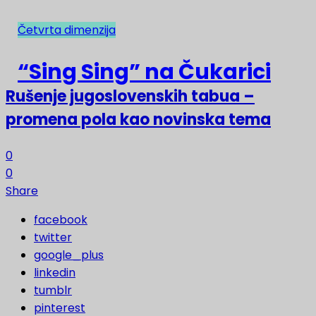
Četvrta dimenzija
NAJNOVIJE
“Sing Sing” na Čukarici
Rušenje jugoslovenskih tabua –
promena pola kao novinska tema
0
0
Share
facebook
twitter
google_plus
linkedin
tumblr
pinterest