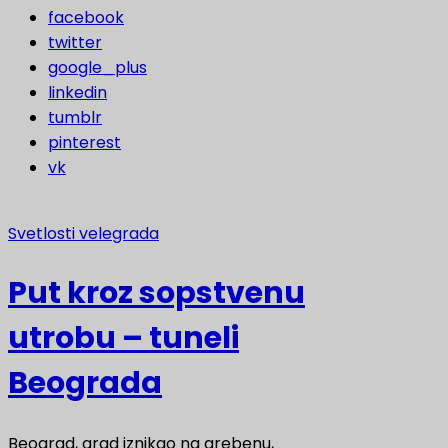
facebook
twitter
google_plus
linkedin
tumblr
pinterest
vk
Svetlosti velegrada
Put kroz sopstvenu
utrobu – tuneli
Beograda
Beograd, grad iznikao na grebenu,