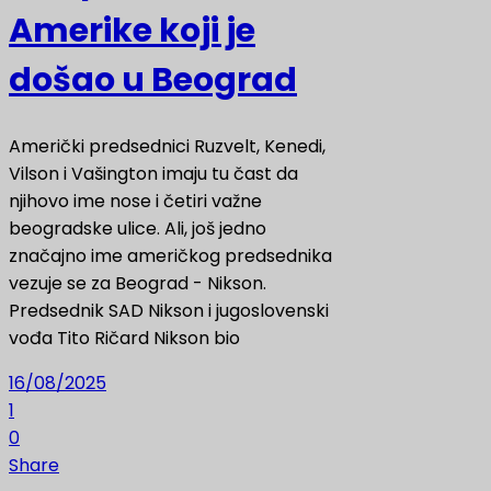
Amerike koji je
došao u Beograd
Američki predsednici Ruzvelt, Kenedi,
Vilson i Vašington imaju tu čast da
njihovo ime nose i četiri važne
beogradske ulice. Ali, još jedno
značajno ime američkog predsednika
vezuje se za Beograd - Nikson.
Predsednik SAD Nikson i jugoslovenski
vođa Tito Ričard Nikson bio
16/08/2025
1
0
Share