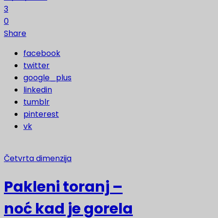
3
0
Share
facebook
twitter
google_plus
linkedin
tumblr
pinterest
vk
Četvrta dimenzija
Pakleni toranj –
noć kad je gorela