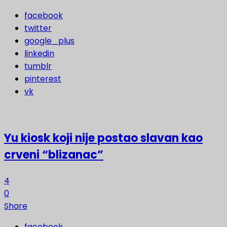
facebook
twitter
google_plus
linkedin
tumblr
pinterest
vk
Yu kiosk koji nije postao slavan kao
crveni “blizanac”
4
0
Share
facebook