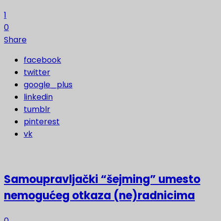
1
0
Share
facebook
twitter
google_plus
linkedin
tumblr
pinterest
vk
Samoupravljački “šejming” umesto
nemogućeg otkaza (ne)radnicima
0