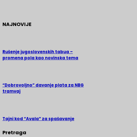
NAJNOVIJE
Rušenje jugoslovenskih tabua –
promena pola kao novinska tema
“Dobrovoljno” davanje plata za NBG
tramvaj
Tajni kod “Avala” za spašavanje
Pretraga