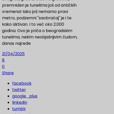
premrežen je tunelima još od antičkih
vremena! Iako još nemamo pravi
metro, podzemni "saobraćaj" je i te
kako aktivan. I to već oko 2.000
godina. Ovo je priča o beogradskim
tunelima, nekim neobjašnjivim čudom,
danas najređe
21/04/2025
8
0
Share
facebook
twitter
google_plus
linkedin
tumblr