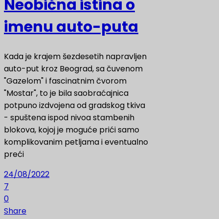
Neobična istina o
imenu auto-puta
Kada je krajem šezdesetih napravljen
auto-put kroz Beograd, sa čuvenom
"Gazelom" i fascinatnim čvorom
"Mostar", to je bila saobraćajnica
potpuno izdvojena od gradskog tkiva
- spuštena ispod nivoa stambenih
blokova, kojoj je moguće prići samo
komplikovanim petljama i eventualno
preći
24/08/2022
7
0
Share