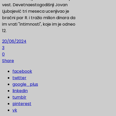
vest. Devetnaestogodišnji Jovan
Ljubojević tri meseca ucenjivao je
bračni par R. i tražio milion dinara da
im vrati "intimnosti", koje im je odneo
12.
20/06/2024
3
0
Share
facebook
twitter
google_plus
linkedin
tumblr
pinterest
vk