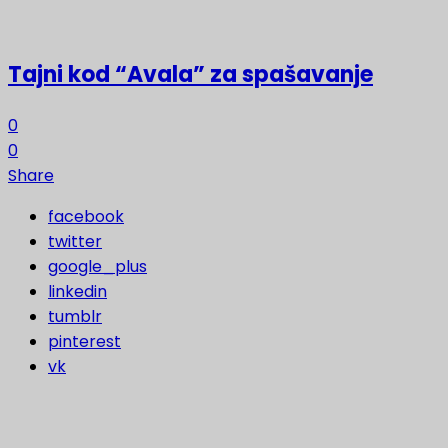
Tajni kod “Avala” za spašavanje
0
0
Share
facebook
twitter
google_plus
linkedin
tumblr
pinterest
vk