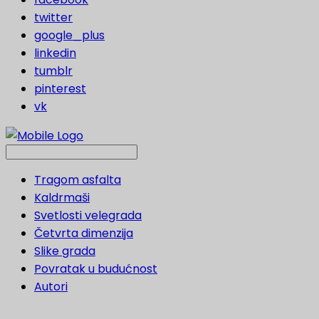
twitter
google_plus
linkedin
tumblr
pinterest
vk
Tragom asfalta
Kaldrmaši
Svetlosti velegrada
Četvrta dimenzija
Slike grada
Povratak u budućnost
Autori