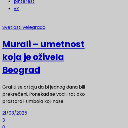
pinterest
vk
Svetlosti velegrada
Murali – umetnost
koja je oživela
Beograd
Grafiti se crtaju da bi jednog dana bili
prekrečeni. Ponekad se vodi i rat oko
prostora i simbola koji nose
21/03/2025
3
0