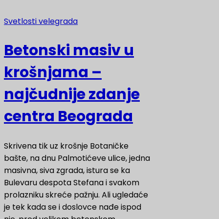
Svetlosti velegrada
Betonski masiv u
krošnjama –
najčudnije zdanje
centra Beograda
Skrivena tik uz krošnje Botaničke
bašte, na dnu Palmotićeve ulice, jedna
masivna, siva zgrada, istura se ka
Bulevaru despota Stefana i svakom
prolazniku skreće pažnju. Ali ugledaće
je tek kada se i doslovce nađe ispod