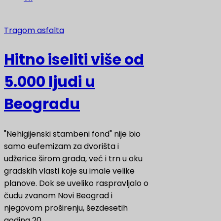
Tragom asfalta
Hitno iseliti više od
5.000 ljudi u
Beogradu
"Nehigijenski stambeni fond" nije bio
samo eufemizam za dvorišta i
udžerice širom grada, već i trn u oku
gradskih vlasti koje su imale velike
planove. Dok se uveliko raspravljalo o
čudu zvanom Novi Beograd i
njegovom proširenju, šezdesetih
godina 20.