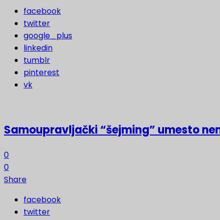
facebook
twitter
google_plus
linkedin
tumblr
pinterest
vk
Samoupravljački “šejming” umesto ne
0
0
Share
facebook
twitter