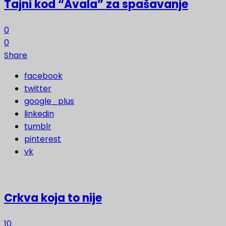
Tajni kod “Avala” za spašavanje
0
0
Share
facebook
twitter
google_plus
linkedin
tumblr
pinterest
vk
Crkva koja to nije
10