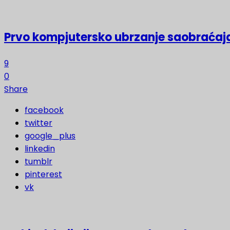
Prvo kompjutersko ubrzanje saobraćaja
9
0
Share
facebook
twitter
google_plus
linkedin
tumblr
pinterest
vk