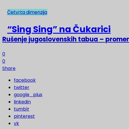
Četvrta dimenzija
NAJNOVIJE
“Sing Sing” na Čukarici
Rušenje jugoslovenskih tabua – prome
0
0
Share
facebook
twitter
google_plus
linkedin
tumblr
pinterest
vk