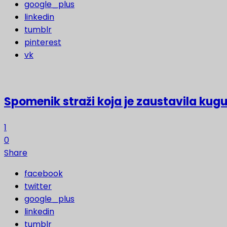
google_plus
linkedin
tumblr
pinterest
vk
Spomenik straži koja je zaustavila kugu
1
0
Share
facebook
twitter
google_plus
linkedin
tumblr