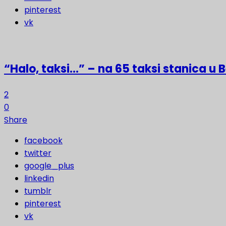
pinterest
vk
“Halo, taksi…” – na 65 taksi stanica u
2
0
Share
facebook
twitter
google_plus
linkedin
tumblr
pinterest
vk