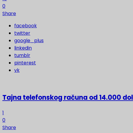
0
Share
facebook
twitter
google_plus
linkedin
tumblr
pinterest
vk
Tajna telefonskog računa od 14.000 do
1
0
Share