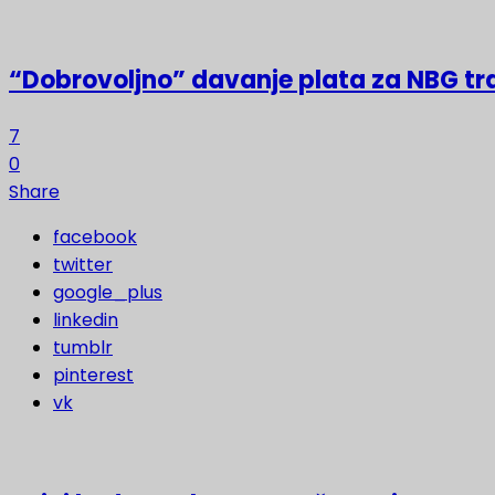
“Dobrovoljno” davanje plata za NBG t
7
0
Share
facebook
twitter
google_plus
linkedin
tumblr
pinterest
vk