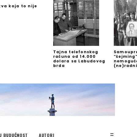
kva koja to nije
Tajna telefonskog
Samoupra
računa od 14.000
“šejming
dolara sa Labudovog
nemoguć
brda
(ne)radn
U BUDUĆNOST
AUTORI