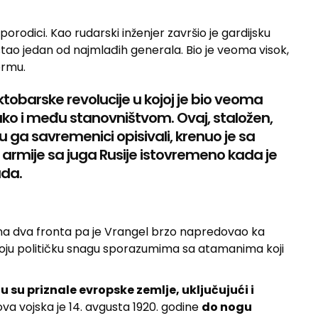
orodici. Kao rudarski inženjer završio je gardijsku
tao jedan od najmlađih generala. Bio je veoma visok,
ormu.
obarske revolucije u kojoj je bio veoma
tako i među stanovništvom. Ovaj, staložen,
u ga savremenici opisivali, krenuo je sa
armije sa juga Rusije istovremeno kada je
ada.
 na dva fronta pa je Vrangel brzo napredovao ka
 svoju političku snagu sporazumima sa atamanima koji
 su priznale evropske zemlje, uključujući i
ova vojska je 14. avgusta 1920. godine
do nogu