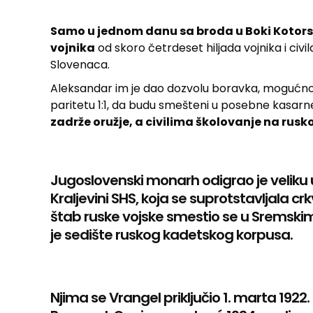
Samo u jednom danu sa broda u Boki Kotorsko
vojnika
od skoro četrdeset hiljada vojnika i civila
Slovenaca.
Aleksandar im je dao dozvolu boravka, mogućno
paritetu 1:1, da budu smešteni u posebne kasarn
zadrže oružje, a civilima školovanje na rusk
Jugoslovenski monarh odigrao je veliku 
Kraljevini SHS, koja se suprotstavljala crkvi
štab ruske vojske smestio se u Sremskim
je sedište ruskog kadetskog korpusa.
Njima se Vrangel priključio 1. marta 1922.