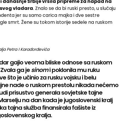
iji današnje Srbije vršila pripreme za napad na
svog vladara
. Znalo se da bi ruski presto, u slučaju
denta jer su samo carica majka i dve sestre
le smrt. Žene su tokom istorije sedele na ruskom
lja Petra I Karađorđevića
andar gajio veoma bliske odnose sa ruskom
Zvala ga je
sinom
i poklonila mu ruku
e što je učinio za rusku vojsku i belu
otajne nade o ruskom prestolu nikada nećemo
 čudi prisustvo generala sovjetske tajne
arselju na dan kada je jugoslovenski kralj
ska tajna služba finansirala fašiste iz
goslovenskog kralja.