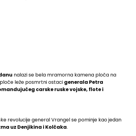
jdanu
nalazi se bela mramorna kamena ploča na
 ploče leže posmrtni ostaci
generala Petra
mandujućeg carske ruske vojske, flote i
ke revolucije general Vrangel se pominje kao jedan
ma uz Denjikina i Kolčaka
.