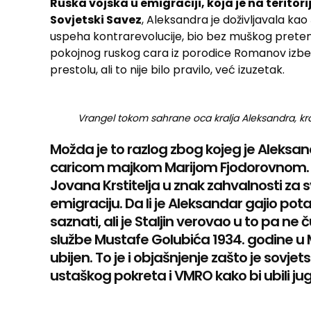
Ruska vojska u emigraciji, koja je na teritor
Sovjetski Savez
, Aleksandra je doživljavala kao
uspeha kontrarevolucije, bio bez muškog preten
pokojnog ruskog cara iz porodice Romanov izbeg
prestolu, ali to nije bilo pravilo, već izuzetak.
Vrangel tokom sahrane oca kralja Aleksandra, kra
Možda je to razlog zbog kojeg je Aleks
caricom majkom Marijom Fjodorovnom. 
Jovana Krstitelja u znak zahvalnosti za sv
emigraciju. Da li je Aleksandar gajio p
saznati, ali je Staljin verovao u to pa ne
službe Mustafe Golubića 1934. godine u M
ubijen. To je i objašnjenje zašto je sovjet
ustaškog pokreta i VMRO kako bi ubili ju