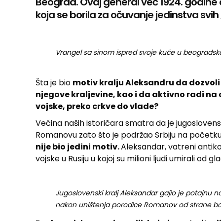
Beograd. Ovaj general već 1924. godine 
koja se borila za očuvanje jedinstva svih 
Vrangel sa sinom ispred svoje kuće u beogradsk
Šta je bio
motiv kralju Aleksandru da dozvoli 
njegove kraljevine, kao i da aktivno radi na
vojske, preko crkve do vlade?
Većina naših istoričara smatra da je jugoslovensk
Romanovu zato što je podržao Srbiju na početku 
nije bio jedini motiv.
Aleksandar, vatreni antik
vojske u Rusiju u kojoj su milioni ljudi umirali od
Jugoslovenski kralj Aleksandar gajio je potajnu 
nakon uništenja porodice Romanov od strane bol