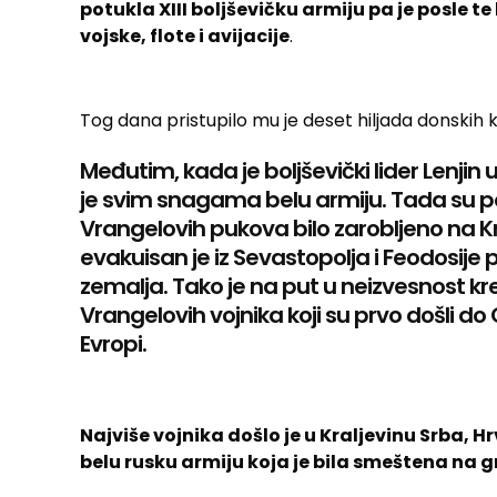
potukla XIII boljševičku armiju pa je posl
vojske, flote i avijacije
.
Tog dana pristupilo mu je deset hiljada donskih 
Međutim, kada je boljševički lider Lenjin
je svim snagama belu armiju. Tada su po
Vrangelovih pukova bilo zarobljeno na K
evakuisan je iz Sevastopolja i Feodosij
zemalja. Tako je na put u neizvesnost kr
Vrangelovih vojnika koji su prvo došli do 
Evropi.
Najviše vojnika došlo je u Kraljevinu Srba, H
belu rusku armiju koja je bila smeštena na