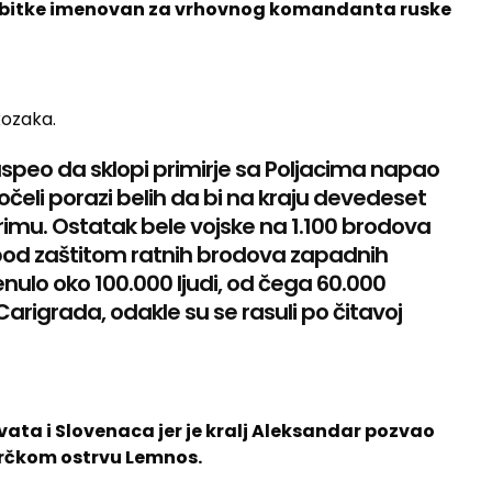
e te bitke imenovan za vrhovnog komandanta ruske
kozaka.
 uspeo da sklopi primirje sa Poljacima napao
čeli porazi belih da bi na kraju devedeset
rimu. Ostatak bele vojske na 1.100 brodova
e pod zaštitom ratnih brodova zapadnih
enulo oko 100.000 ljudi, od čega 60.000
Carigrada, odakle su se rasuli po čitavoj
rvata i Slovenaca jer je kralj Aleksandar pozvao
 grčkom ostrvu Lemnos.