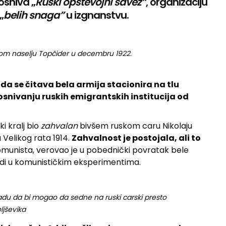
osniva „
Ruski opštevojni savez”
, organizaciju
„
belih snaga”
u izgnanstvu.
om naselju Topčider u decembru 1922.
da se čitava bela armija stacionira na tlu
 osnivanju ruskih emigrantskih institucija od
i kralj bio
zahvalan
bivšem ruskom caru Nikolaju
Velikog rata 1914.
Zahvalnost je postojala, ali to
omunista, verovao je u pobednički povratak bele
 gladi u komunističkim eksperimentima.
nadu da bi mogao da sedne na ruski carski presto
jševika