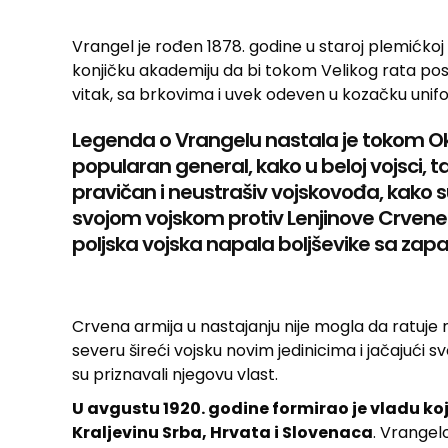
Vrangel je rođen 1878. godine u staroj plemićkoj p
konjičku akademiju da bi tokom Velikog rata pos
vitak, sa brkovima i uvek odeven u kozačku unif
Legenda o Vrangelu nastala je tokom Okt
popularan general, kako u beloj vojsci, 
pravičan i neustrašiv vojskovođa, kako s
svojom vojskom protiv Lenjinove Crvene 
poljska vojska napala boljševike sa zap
Crvena armija u nastajanju nije mogla da ratuje
severu šireći vojsku novim jedinicima i jačajući
su priznavali njegovu vlast.
U avgustu 1920. godine formirao je vladu koju
Kraljevinu Srba, Hrvata i Slovenaca
. Vrangel