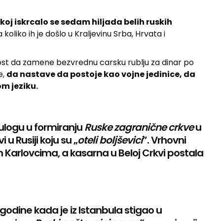
j iskrcalo se sedam hiljada belih ruskih
 koliko ih je došlo u Kraljevinu Srba, Hrvata i
st da zamene bezvrednu carsku rublju za dinar po
e,
da nastave da postoje kao vojne jedinice, da
om jeziku.
ulogu u formiranju
Ruske zagranične crkve
u
 u Rusiji koju su „
oteli boljševici
”. Vrhovni
 Karlovcima, a kasarna u Beloj Crkvi postala
 godine kada je iz Istanbula stigao u