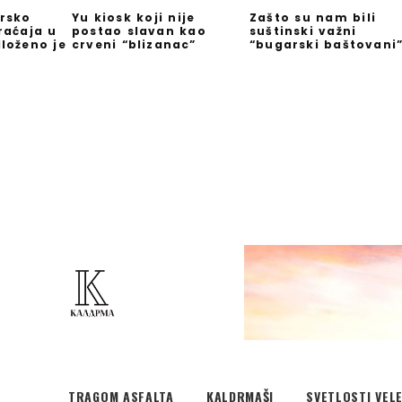
rsko
Yu kiosk koji nije
Zašto su nam bili
raćaja u
postao slavan kao
suštinski važni
loženo je
crveni “blizanac”
“bugarski baštovani
TRAGOM ASFALTA
KALDRMAŠI
SVETLOSTI VEL