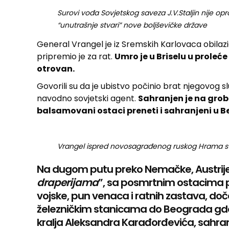
Surovi vođa Sovjetskog saveza J.V.Staljin nije opr
“unutrašnje stvari” nove boljševičke države
General Vrangel je iz Sremskih Karlovaca obilazi
pripremio je za rat.
Umro je u Briselu u proleće
otrovan.
Govorili su da je ubistvo počinio brat njegovog s
navodno sovjetski agent.
Sahranjen je na groblj
balsamovani ostaci preneti i sahranjeni u 
Vrangel ispred novosagrađenog ruskog Hrama sv
Na dugom putu preko Nemačke, Austrije,
draperijama
”, sa posmrtnim ostacima
vojske, pun venaca i ratnih zastava, do
železničkim stanicama do Beograda gde j
kralja Aleksandra Karađorđevića, sahran