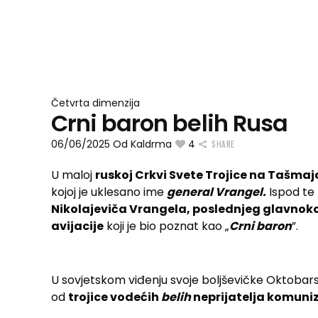
Četvrta dimenzija
Crni baron belih Rusa
06/06/2025
Od
Kaldrma
4
SHARE
U maloj
ruskoj Crkvi Svete Trojice na Tašma
kojoj je uklesano ime
general Vrangel.
Ispod te
Nikolajeviča Vrangela, poslednjeg glavnoko
avijacije
koji je bio poznat kao „
Crni baron
”.
U sovjetskom viđenju svoje boljševičke Oktobars
od
trojice vodećih
belih
neprijatelja komuniz