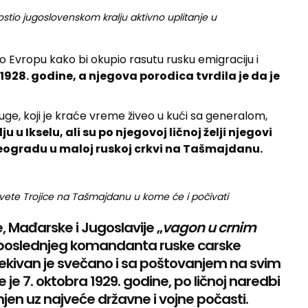
ostio jugoslovenskom kralju aktivno uplitanje u
o Evropu kako bi okupio rasutu rusku emigraciju i
 1928. godine, a njegova porodica tvrdila je da je
luge, koji je kraće vreme živeo u kući sa generalom,
u u Ikselu, ali su po njegovoj ličnoj želji njegovi
Beogradu u maloj ruskoj crkvi na Tašmajdanu.
ete Trojice na Tašmajdanu u kome će i počivati
 Mađarske i Jugoslavije „
vagon u crnim
 poslednjeg komandanta ruske carske
čekivan je svečano i sa poštovanjem na svim
e 7. oktobra 1929. godine, po ličnoj naredbi
jen uz najveće državne i vojne počasti.