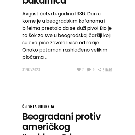
bakalnica
Avgust četvrti, godina 1936. Dan u
kome je u beogradskim kafanama i
bifeima prestalo da se služi pivo! Bio je
to šok za sve u beogradskoj čaršiji koji
su ovo piće zavoleli više od rakije.
Onako potaman rashlađeno velikim
pločama
31/07/2023
7
0
SHARE
ČETVRTA DIMENZIJA
Beograđani protiv
američkog