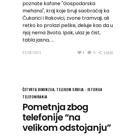
poznate kafane "Gospodarska
mehana", kraj koje bruji saobraćaj ka
Čukarici i Rakovici, zvone tramvaji, ali
retko ko prolazi peške, deluje kao da u
njoj nema života. Ipak, ulaz je čist,
tabla jasna,
03/08/2023
4
0
SHARE
ČETVRTA DIMENZIJA
,
TELEKOM SRBIJA - ISTORIJA
TELEFONIRANJA
Pometnja zbog
telefonije “na
velikom odstojanju”