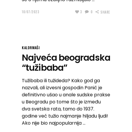
10/07/2023
3
0
SHARE
KALDRMAŠI
Najveća beogradska
“tužibaba”
Tužibaba ili tužideda? Kako god ga
nazvali, ali izvesni gospodin Panić je
definitivno ušao u anale sudske prakse
u Beogradu po tome što je između
dva svetska rata, tamo do 1937.
godine već tužio najmanje hiljadu ljudi!
Ako nije bio najpopularnija