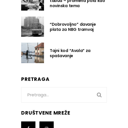
tabua – promena pola kao
novinska tema
“Dobrovoljno” davanje
plata za NBG tramvaj
Tajni kod “Avala” za
spašavanje
PRETRAGA
Search
for:
DRUŠTVENE MREŽE