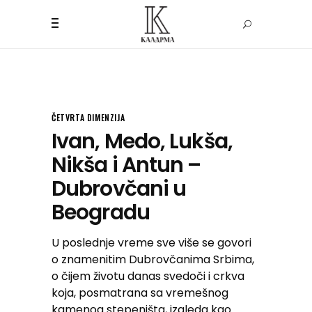
ČETVRTA DIMENZIJA
Ivan, Medo, Lukša,
Nikša i Antun –
Dubrovčani u
Beogradu
U poslednje vreme sve više se govori
o znamenitim Dubrovčanima Srbima,
o čijem životu danas svedoči i crkva
koja, posmatrana sa vremešnog
kamenog stepeništa, izgleda kao