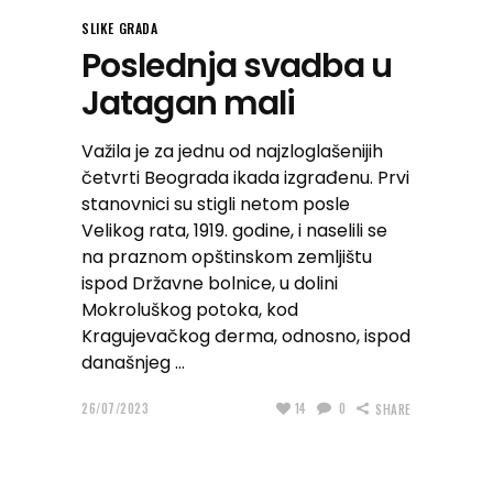
SLIKE GRADA
Poslednja svadba u
Jatagan mali
Važila je za jednu od najzloglašenijih
četvrti Beograda ikada izgrađenu. Prvi
stanovnici su stigli netom posle
Velikog rata, 1919. godine, i naselili se
na praznom opštinskom zemljištu
ispod Državne bolnice, u dolini
Mokroluškog potoka, kod
Kragujevačkog đerma, odnosno, ispod
današnjeg
26/07/2023
14
0
SHARE