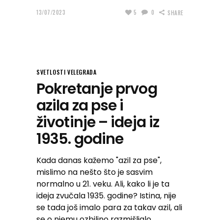
13/07/2023
5
0
SHARE
SVETLOSTI VELEGRADA
Pokretanje prvog
azila za pse i
životinje – ideja iz
1935. godine
Kada danas kažemo "azil za pse",
mislimo na nešto što je sasvim
normalno u 21. veku. Ali, kako li je ta
ideja zvučala 1935. godine? Istina, nije
se tada još imalo para za takav azil, ali
se o njemu ozbiljno razmišljalo