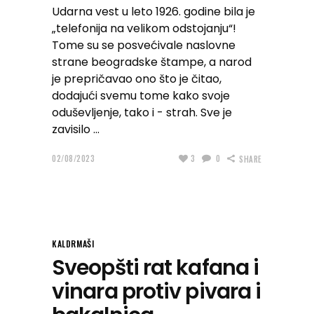
Udarna vest u leto 1926. godine bila je
„telefonija na velikom odstojanju“!
Tome su se posvećivale naslovne
strane beogradske štampe, a narod
je prepričavao ono što je čitao,
dodajući svemu tome kako svoje
oduševljenje, tako i - strah. Sve je
zavisilo
02/08/2023
3
0
SHARE
KALDRMAŠI
Sveopšti rat kafana i
vinara protiv pivara i