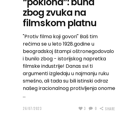
“poklona”: buna
zbog zvuka na
filmskom platnu
"Protiv filma koji govori" Baš tim
rečima se u leto 1928.godine u
beogradskoj štampi oštronegodovalo
i bunilo zbog - istorijskog napretka
filmske industrije! Danas svi ti
argumenti izgledaju u najmanju ruku
smešno, ali tada su bili istinski odraz
našeg iracionalnog protivljenja onome
26/07/2023
3
0
SHARE