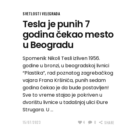
SVETLOSTI VELEGRADA
Tesla je punih 7
godina čekao mesto
u Beogradu
Spomenik Nikoli Tesli izliven 1956.
godine u bronzi, u beogradskoj livnici
“Plastika”, rad poznatog zagrebačkog
vajara Frana Kršinića, punih sedam
godina čekao je da bude postavljen!
Sve to vreme stajao je pokriven u
dvorištu livnice u tadašnjoj ulici Đure
Strugara. U
15/07/2023
4
0
SHARE