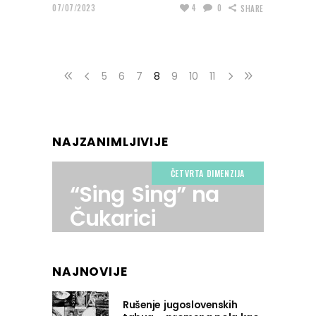
07/07/2023
4
0
SHARE
5
6
7
8
9
10
11
NAJZANIMLJIVIJE
ČETVRTA DIMENZIJA
“Sing Sing” na
Čukarici
NAJNOVIJE
Rušenje jugoslovenskih